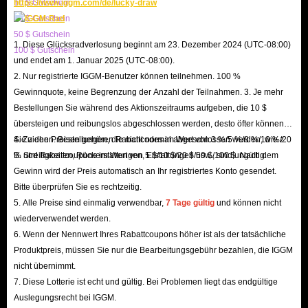
10 $ Gutschein
https://www.iggm.com/de/lucky-draw
Besiegen von Bossen bringt normalerweise höhere Belohnungen, also
20 $ Gutschein
priorisieren Sie Begegnungen, wenn Sie sie bewältigen können.
50 $ Gutschein
3. Treten Sie einer Gilde bei
1. Diese Glücksradverlosung beginnt am 23. Dezember 2024 (UTC-08:00)
100 $ Gutschein
und endet am 1. Januar 2025 (UTC-08:00).
Gilden bieten normalerweise Belohnungen und Aktivitäten, mit denen Sie
2. Nur registrierte IGGM-Benutzer können teilnehmen. 100 %
mehr Dark and Darker Mobile-Gold verdienen können. Darüber hinaus
Gewinnquote, keine Begrenzung der Anzahl der Teilnahmen. 3. Je mehr
können Gildenmitglieder Tipps und Strategien für eine effiziente
Bestellungen Sie während des Aktionszeitraums aufgeben, die 10 $
Goldsammlung geben.
übersteigen und reibungslos abgeschlossen werden, desto öfter können
4. Nehmen Sie an Events teil
Sie ziehen. Bestellungen, die nicht normal abgeschlossen werden, wie z.
4. Zu den Preisen gehören Rabattcodes im Wert von 3 %/5 %/8 %/10 %/20
B. Streitigkeiten, Rückerstattungen, Erstattungen usw., sind ungültig.
% und Rabattcoupons im Wert von 5 $/10 $/20 $/50 $/100 $. Nach dem
Halten Sie Ausschau nach In-Game-Events, die oft die Möglichkeit bieten,
Gewinn wird der Preis automatisch an Ihr registriertes Konto gesendet.
durch besondere Herausforderungen und Aktivitäten zusätzliches Gold zu
Bitte überprüfen Sie es rechtzeitig.
verdienen.
5. Alle Preise sind einmalig verwendbar,
7 Tage gültig
und können nicht
5. Verkaufen Sie überschüssige Gegenstände
wiederverwendet werden.
6. Wenn der Nennwert Ihres Rabattcoupons höher ist als der tatsächliche
Überprüfen Sie regelmäßig Ihr Inventar und verkaufen Sie Gegenstände,
Produktpreis, müssen Sie nur die Bearbeitungsgebühr bezahlen, die IGGM
die Sie nicht benötigen, einschließlich Ausrüstung, die Sie nicht mehr
nicht übernimmt.
brauchen, oder Gegenstände, die für Ihren aktuellen Build weniger nützlich
7. Diese Lotterie ist echt und gültig. Bei Problemen liegt das endgültige
sind. Dadurch räumen Sie nicht nur Ihr Inventar auf, sondern bringen
Auslegungsrecht bei IGGM.