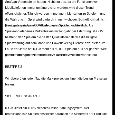
Spaß an Videospielen haben. Nicht nur das, da die Funktionen von
Kaufen Sie das günstigste Dark And Darker
Mobiltelefonen immer umfangreicher werden, wird dieser Trend
offensichtlicher. Täglich werden immer mehr Menschen zu Spielern, und
Mobile Gold bei IGGM.com
die Währung im Spiel wird dadurch immer wichtiger. Schließlich hat nicht
jeder genug Zeit, um Spielwährung im Spiel zu verdienen.
Die Entstehung von iGGM löste dieses Problem schließlich. Als
Wenn Sie erwägen, ein wenig Geld auszugeben, um Ihr Problem mit dem
Spieleanbieter eines Drittanbieters mit langjähriger Erfahrung ist iGGM
Mangel an Goldmünzen zu lösen, dann ist IGGM.com ein
bestrebt, den Spielern die besten Qualitätsdienste wie die billigste
Spieleproduktladen, dem Sie vertrauen können. Wir gewährleisten die
Spielwährung auf dem Markt und Powerleveling-Dienste anzubieten. Im
Sicherheit der Einkaufsumgebung und umfassende Dienstleistungen und
Laufe der Jahre hat iGGM mehr als 50.000 Spielern aus der ganzen Welt
geholfen und genießt unter Spielern ein hohes Ansehen.
Immer mehr Spieler vertrauen iGGM, weil iGGM sechs Vorteile hat:
haben immer das günstigste Dark and Darker Mobile Gold zum Verkauf,
sodass Sie das meiste Geld für das Meiste ausgeben können.
BESTPREIS
Wir sind zuversichtlich, dass die DND Mobile-Goldmünzen, die auf
IGGM.com zum Verkauf stehen, immer den niedrigsten Preis haben, da wir
Wir überprüfen jeden Tag die Marktpreise, um Ihnen die besten Preise zu
immer professionelle Mitarbeiter haben, die die Goldmünzenpreise auf dem
bieten.
Markt im Auge behalten und sie rechtzeitig anpassen. Sie müssen nicht
SICHERHEITSGARANTIE
herumstöbern, um die günstigsten Goldmünzenoptionen zu finden.
Zweitens bietet IGGM.com an wichtigen Feiertagen häufig einige
IGGM Bietet ein 100% sicheres Online-Zahlungssystem. Der
Werbeaktionen an. Wenn Sie mitmachen, können Sie einige sehr gute
professionellste Spieledienstleister garantiert die Sicherheit der Produkte.