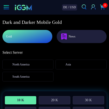
0
DE
/
USD
Dark and Darker Mobile Gold
Gold
News
Select Server
North America
Asia
South America
10 K
20 K
30 K