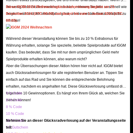
mit wenig Geld Großes erreichen möchten, nehmen Sie bitte so schnell wie
Diese IGGM 2024 Weihnachtsglücksradverlosung beginnt am 23.
Wie verdient man mehr Goldmünzen in DND
möglich während der Veranstaltung teil, um die meisten Einkaufsrabatte zu
Dezember 2024 (UTC-08:00) und dauert bis zum 1. Januar 2025 (UTC-
erhalten!
08:00).
Mobile?
Jetzt, da wir wissen, wie wichtig Spielgold für ein besseres Spielerlebnis in
Während dieser Veranstaltung können Sie bis zu 10 % Extrabonus für
Dark and Darker Mobile ist, können Sie die folgenden Methoden befolgen,
Währung erhalten, solange Sie spezielle, beliebte Spielprodukte auf IGGM
um mehr Goldmünzen im Spiel zu erhalten:
kaufen. Das bedeutet, dass Sie mit nur dem ursprünglichen Geld mehr
Spielprodukte erhalten können, also warum nicht?
1. Aufgaben erledigen
Aber die Überraschungen dieser Aktion hören hier nicht auf. IGGM bietet
In Dark and Darker Mobile wird es eine Reihe von täglichen und
auch Glücksradverlosungen für alle registrierten Benutzer an. Tippen Sie
wöchentlichen Aufgaben geben, und das Erfüllen relativ einfacher
einfach auf das Rad und Sie können die entsprechende Belohnung
Aufgaben wird normalerweise einen stetigen Vorrat an Goldmünzen
erhalten, nachdem es angehalten hat. Diese Glücksverlosung umfasst die
liefern. Es gibt auch einige Aufgaben, die möglicherweise anspruchsvoller
folgenden 10 Gewinnoptionen. Es hängt von Ihrem Glück ab, welchen Sie
3 % Code
ziehen können!
5 % Code
sind, aber die Belohnungen sind größer.
8 % Code
2. Feinde töten
10 % Code
Sie können versuchen, wiederholt Bereiche mit dichten Feinden zu
20 % Code
Nehmen Sie an dieser Glücksradverlosung auf der Veranstaltungsseite
bewirtschaften, um viele DND Mobile-Goldmünzen anzuhäufen. Das
5 $ Gutschein
teil: