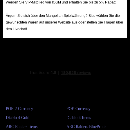
Werden Sie VIP-Mitglied von IGGM und erhalten Sie bis zu 5% Rabatt.
Ärgern Sie sich über den Mangel an Spielwährung? Bitte wählen Sie die
gewünschten Waren auf unserer Website aus oder stellen Sie Fragen über
den Livechat!
POE 2 Currency
POE Currency
Diablo 4 Gold
Diablo 4 Items
ARC Raiders Items
ARC Raiders BluePrints