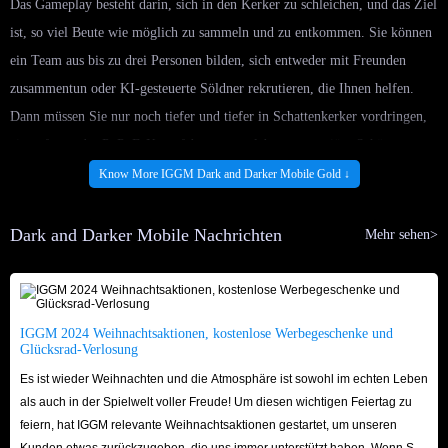
Das Gameplay besteht darin, sich in den Kerker zu schleichen, und das Ziel
ist, so viel Beute wie möglich zu sammeln und zu entkommen. Sie können
ein Team aus bis zu drei Personen bilden, sich entweder mit Freunden
zusammentun oder KI-gesteuerte Söldner rekrutieren, die Ihnen helfen.
Dann müssen Sie nur noch tiefer und tiefer in Schattenkerker vordringen,
ein aufregendes PvPvE-Kampfabenteuer erleben, mysteriöse Schätze
entdecken, schreckliche Monster besiegen und entkommen, bevor die
Know More IGGM Dark and Darker Mobile Gold ↓
Dunkelheit Sie verschluckt.
Dark and Darker Mobile Nachrichten
Mehr sehen>
Was ist Dark And Darker Mobile Gold?
Gold ist die Premiumwährung in Dark and Darker Mobile und kann
verwendet werden, um Gegenstände aus dem In-Game-Store einzulösen,
IGGM 2024 Weihnachtsaktionen, kostenlose Werbegeschenke und
Glücksrad-Verlosung
wie z. B. Charakterklassen, kosmetische Gegenstände und Buffs. DND
Es ist wieder Weihnachten und die Atmosphäre ist sowohl im echten Leben
Mobile Gold kann auch verwendet werden, um die Spielzeit in Dungeons
als auch in der Spielwelt voller Freude! Um diesen wichtigen Feiertag zu
zu verlängern. Wenn Sie also im Spiel vorankommen möchten, ist es der
feiern, hat IGGM relevante Weihnachtsaktionen gestartet, um unseren
Schlüssel zum Erfolg, genügend Dark and Darker Mobile Gold zu haben.
Kunden etwas zurückzugeben, die uns immer unterstützt haben. Wenn Sie