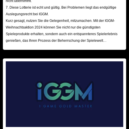
nicht übernimmt.
7. Diese Lotterie ist echt und gültig. Bei Problemen liegt das endgültige
Auslegungsrecht bei IGGM.
Kurz gesagt, nutzen Sie die Gelegenheit, mitzumachen. Mit der IGGM-
Weihnachtsaktion 2024 können Sie nicht nur die günstigsten
Spieleprodukte erhalten, sondern auch ein entspannteres Spielerlebnis
genießen, das Ihren Prozess der Beherrschung der Spielewelt
beschleunigt! Wir freuen uns auf Ihren Besuch hier!