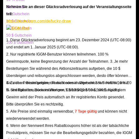
Daher ist IGGM.com definitiv die beste Wahl für den Kauf von Dark Age
20 % Code
Nehmen Sie an dieser Glücksradverlosung auf der Veranstaltungsseite
of Camelot Platinum. Sofern Ihre Daten korrekt ausgefüllt und geprüft
5 $ Gutschein
teil:
10 $ Gutschein
https://www.iggm.com/de/lucky-draw
sind, übergeben Sie diese nach Abschluss der Zahlung einfach gemeinsam
20 $ Gutschein
an uns, wodurch Ihr qualitativ hochwertiges Einkaufserlebnis absolut
50 $ Gutschein
garantiert ist.
1. Diese Glücksradverlosung beginnt am 23. Dezember 2024 (UTC-08:00)
100 $ Gutschein
und endet am 1. Januar 2025 (UTC-08:00).
2. Nur registrierte IGGM-Benutzer können teilnehmen. 100 %
Gewinnquote, keine Begrenzung der Anzahl der Teilnahmen. 3. Je mehr
Bestellungen Sie während des Aktionszeitraums aufgeben, die 10 $
übersteigen und reibungslos abgeschlossen werden, desto öfter können
Sie ziehen. Bestellungen, die nicht normal abgeschlossen werden, wie z.
4. Zu den Preisen gehören Rabattcodes im Wert von 3 %/5 %/8 %/10 %/20
B. Streitigkeiten, Rückerstattungen, Erstattungen usw., sind ungültig.
% und Rabattcoupons im Wert von 5 $/10 $/20 $/50 $/100 $. Nach dem
Gewinn wird der Preis automatisch an Ihr registriertes Konto gesendet.
Bitte überprüfen Sie es rechtzeitig.
5. Alle Preise sind einmalig verwendbar,
7 Tage gültig
und können nicht
wiederverwendet werden.
6. Wenn der Nennwert Ihres Rabattcoupons höher ist als der tatsächliche
Produktpreis, müssen Sie nur die Bearbeitungsgebühr bezahlen, die IGGM