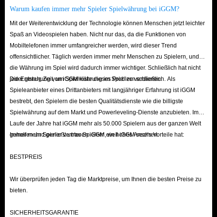
Warum kaufen immer mehr Spieler Spielwährung bei iGGM?
Mit der Weiterentwicklung der Technologie können Menschen jetzt leichter
Spaß an Videospielen haben. Nicht nur das, da die Funktionen von
Mobiltelefonen immer umfangreicher werden, wird dieser Trend
offensichtlicher. Täglich werden immer mehr Menschen zu Spielern, und
die Währung im Spiel wird dadurch immer wichtiger. Schließlich hat nicht
jeder genug Zeit, um Spielwährung im Spiel zu verdienen.
Die Entstehung von iGGM löste dieses Problem schließlich. Als
Spieleanbieter eines Drittanbieters mit langjähriger Erfahrung ist iGGM
bestrebt, den Spielern die besten Qualitätsdienste wie die billigste
Spielwährung auf dem Markt und Powerleveling-Dienste anzubieten. Im
Laufe der Jahre hat iGGM mehr als 50.000 Spielern aus der ganzen Welt
geholfen und genießt unter Spielern ein hohes Ansehen.
Immer mehr Spieler vertrauen iGGM, weil iGGM sechs Vorteile hat:
BESTPREIS
Wir überprüfen jeden Tag die Marktpreise, um Ihnen die besten Preise zu
bieten.
SICHERHEITSGARANTIE