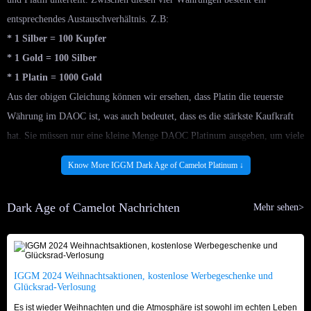
entsprechendes Austauschverhältnis. Z.B:
* 1 Silber = 100 Kupfer
* 1 Gold = 100 Silber
* 1 Platin = 1000 Gold
Aus der obigen Gleichung können wir ersehen, dass Platin die teuerste
Währung im DAOC ist, was auch bedeutet, dass es die stärkste Kaufkraft
hat. Sie müssen nur eine kleine Menge DAOC Platinum ausgeben, um viele
seltene Gegenstände und Requisiten zu kaufen. Das bedeutet aber auch,
Know More IGGM Dark Age of Camelot Platinum ↓
dass Dark Age of Camelot Platinum schwieriger zu farmen ist. Wenn Sie
nicht bereit sind, viel Zeit und Energie aufzubringen, um eine kleine
Dark Age of Camelot Nachrichten
Mehr sehen>
Menge DAOC Platinum zu erhalten, können Sie es genauso gut auf
IGGM.com versuchen.
Verkaufe Günstigstes DAOC Platin für Ywain
IGGM 2024 Weihnachtsaktionen, kostenlose Werbegeschenke und
Glücksrad-Verlosung
Albion/Hibernia/Midgard - IGGM
Es ist wieder Weihnachten und die Atmosphäre ist sowohl im echten Leben