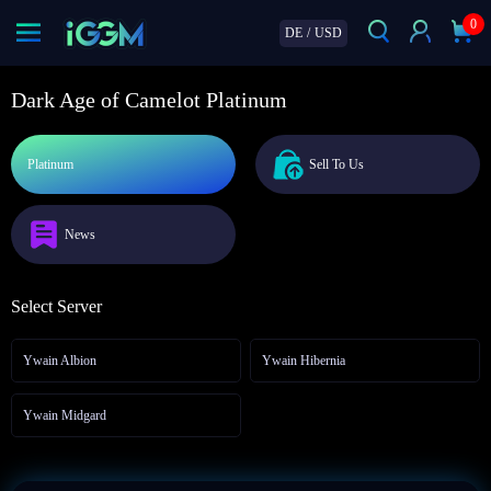
0
DE
/
USD
Dark Age of Camelot Platinum
Platinum
Sell To Us
News
Select Server
Ywain Albion
Ywain Hibernia
Ywain Midgard