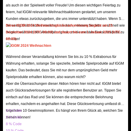
Obwohl der Wert von DAOC Platinum selbst sehr hoch ist, beeinträchtigt
als auch in der Spielwelt voller Freude! Um diesen wichtigen Feiertag zu
feiern, hat IGGM relevante Weihnachtsaktionen gestartet, um unseren
dies nicht das Beharren von IGGM darauf, es für Sie zu einem niedrigen
Kunden etwas zurückzugeben, die uns immer unterstützt haben. Wenn Sie
Preis zu verkaufen.
mit wenig Geld Großes erreichen möchten, nehmen Sie bitte so schnell wie
Diese IGGM 2024 Weihnachtsglücksradverlosung beginnt am 23.
Das ausreichende DAOC Platinum-Inventar im Besitz von IGGM wird
möglich während der Veranstaltung teil, um die meisten Einkaufsrabatte zu
Dezember 2024 (UTC-08:00) und dauert bis zum 1. Januar 2025 (UTC-
legal produziert und bietet jedem Spieler auch eine 100% sichere
erhalten!
08:00).
Handelsumgebung und Lieferung sowie mehrere Zahlungsmethoden. Daher
müssen Sie sich keine Sorgen machen, dass Ihr Eigentum oder Ihre
Während dieser Veranstaltung können Sie bis zu 10 % Extrabonus für
Privatsphäre beschädigt oder durchgesickert sind.
Währung erhalten, solange Sie spezielle, beliebte Spielprodukte auf IGGM
Jeder Spieler, der DAOC Platinum auf IGGM.com kauft, kann eine
kaufen. Das bedeutet, dass Sie mit nur dem ursprünglichen Geld mehr
Spielprodukte erhalten können, also warum nicht?
vollständige Palette hochwertiger Dienstleistungen von professionellem
Aber die Überraschungen dieser Aktion hören hier nicht auf. IGGM bietet
Personal genießen. Wir werden Sie aufgrund der Menge Ihrer Bestellung
auch Glücksradverlosungen für alle registrierten Benutzer an. Tippen Sie
niemals anders behandeln, was sehr unhöflich ist. Und Sie können auch
einfach auf das Rad und Sie können die entsprechende Belohnung
gerne die ausführliche Spielanleitung lesen, die von professionellen IGGM-
erhalten, nachdem es angehalten hat. Diese Glücksverlosung umfasst die
Redakteuren verfasst wurde, um mehr über die neuesten Entwicklungen in
folgenden 10 Gewinnoptionen. Es hängt von Ihrem Glück ab, welchen Sie
3 % Code
ziehen können!
5 % Code
Dark Age of Camelot zu erfahren.
8 % Code
10 % Code