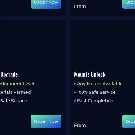
Order Now
Ord
From
 Upgrade
Mounts Unlock
efinement Level
Any Mount Available
terials Farmed
100% Safe Service
 Safe Service
Fast Completion
Order Now
Ord
From