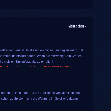
Mehr sehen >
lt voller Freude! Um diesen wichtigen Feiertag zu feiern, hat
s immer unterstützt haben. Wenn Sie mit wenig Geld Großes
ie meisten Einkaufsrabatte zu erhalten!
 und dauert bis zum 1. Januar 2025 (UTC-08:00).
 Sie spezielle, beliebte Spielprodukte auf IGGM kaufen. Das
warum nicht?
en für alle registrierten Benutzer an. Tippen Sie einfach auf
 haben. Nicht nur das, da die Funktionen von Mobiltelefonen
ese Glücksverlosung umfasst die folgenden 10
nschen zu Spielern, und die Währung im Spiel wird dadurch