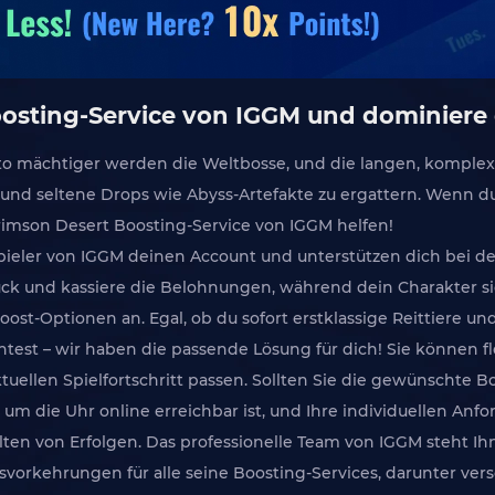
Boosting-Service von IGGM und dominier
desto mächtiger werden die Weltbosse, und die langen, kompl
 und seltene Drops wie Abyss-Artefakte zu ergattern. Wenn du
rimson Desert Boosting-Service von IGGM helfen!
pieler von IGGM deinen Account und unterstützen dich bei 
ück und kassiere die Belohnungen, während dein Charakter s
ost-Optionen an. Egal, ob du sofort erstklassige Reittiere un
est – wir haben die passende Lösung für dich! Sie können fle
uellen Spielfortschritt passen. Sollten Sie die gewünschte B
m die Uhr online erreichbar ist, und Ihre individuellen Anfor
n von Erfolgen. Das professionelle Team von IGGM steht Ihne
vorkehrungen für alle seine Boosting-Services, darunter ve