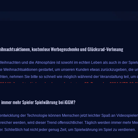
ihnachtsaktionen, kostenlose Werbegeschenke und Glücksrad-Verlosung
 Weihnachten und die Atmosphäre ist sowohl im echten Leben als auch in der Spielwe
e Weihnachtsaktionen gestartet, um unseren Kunden etwas zurückzugeben, die un
hten, nehmen Sie bitte so schnell wie möglich während der Veranstaltung teil, um d
024 Weihnachtsglücksradverlosung beginnt am 23. Dezember 2024 (UTC-08:00)
r Veranstaltung können Sie bis zu 10 % Extrabonus für Währung erhalten, solange
 immer mehr Spieler Spielwährung bei iGGM?
s Sie mit nur dem ursprünglichen Geld mehr Spielprodukte erhalten können, also 
aschungen dieser Aktion hören hier nicht auf. IGGM bietet auch Glücksradverlosung
rentwicklung der Technologie können Menschen jetzt leichter Spaß an Videospielen
ie können die entsprechende Belohnung erhalten, nachdem es angehalten hat. Di
eicher werden, wird dieser Trend offensichtlicher. Täglich werden immer mehr Me
n. Es hängt von Ihrem Glück ab, welchen Sie ziehen können!
r. Schließlich hat nicht jeder genug Zeit, um Spielwährung im Spiel zu verdienen.