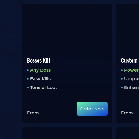
Bosses Kill
Custom 
Any Boss
Powerf
Easy Kills
Upgrad
Tons of Loot
Enhan
Order Now
From
From