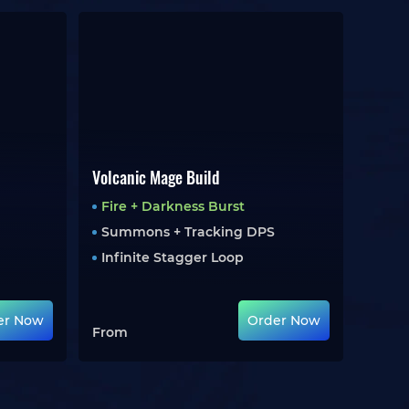
Volcanic Mage Build
Fire + Darkness Burst
Summons + Tracking DPS
Infinite Stagger Loop
er Now
Order Now
From