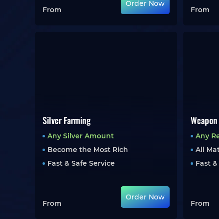
Order Now
From
From
Silver Farming
Weapon
Any Silver Amount
Any R
Become the Most Rich
All Ma
Fast & Safe Service
Fast &
Order Now
From
From