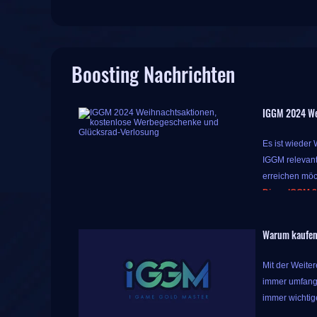
Boosting Nachrichten
IGGM 2024 We
Es ist wieder
IGGM relevant
erreichen möc
Diese IGGM 2
Während diese
Warum kaufen
bedeutet, das
Aber die Überr
Mit der Weite
das Rad und S
immer umfangr
Gewinnoptione
immer wichtige
3 % Code