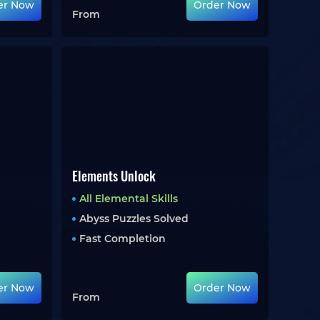
er Now
Order Now
From
Elements Unlock
All Elemental Skills
Abyss Puzzles Solved
Fast Completion
er Now
Order Now
From