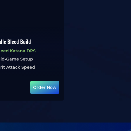
dle Bleed Build
Bleed Katana DPS
Mid-Game Setup
rit Attack Speed
Order Now