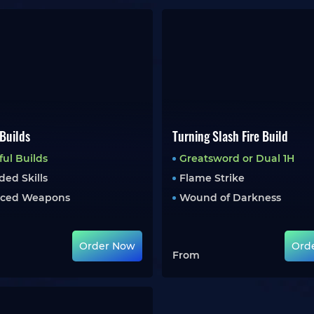
Builds
Turning Slash Fire Build
ul Builds
Greatsword or Dual 1H
ed Skills
Flame Strike
ced Weapons
Wound of Darkness
Order Now
Ord
From