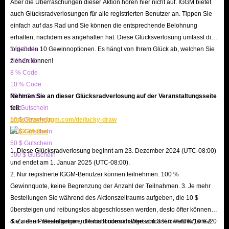
Aber die Überraschungen dieser Aktion hören hier nicht auf. IGGM bietet
auch Glücksradverlosungen für alle registrierten Benutzer an. Tippen Sie
einfach auf das Rad und Sie können die entsprechende Belohnung
erhalten, nachdem es angehalten hat. Diese Glücksverlosung umfasst die
folgenden 10 Gewinnoptionen. Es hängt von Ihrem Glück ab, welchen Sie
3 % Code
ziehen können!
5 % Code
8 % Code
10 % Code
20 % Code
Nehmen Sie an dieser Glücksradverlosung auf der Veranstaltungsseite
5 $ Gutschein
teil:
10 $ Gutschein
https://www.iggm.com/de/lucky-draw
20 $ Gutschein
50 $ Gutschein
1. Diese Glücksradverlosung beginnt am 23. Dezember 2024 (UTC-08:00)
100 $ Gutschein
und endet am 1. Januar 2025 (UTC-08:00).
2. Nur registrierte IGGM-Benutzer können teilnehmen. 100 %
Gewinnquote, keine Begrenzung der Anzahl der Teilnahmen. 3. Je mehr
Bestellungen Sie während des Aktionszeitraums aufgeben, die 10 $
übersteigen und reibungslos abgeschlossen werden, desto öfter können
Sie ziehen. Bestellungen, die nicht normal abgeschlossen werden, wie z.
4. Zu den Preisen gehören Rabattcodes im Wert von 3 %/5 %/8 %/10 %/20