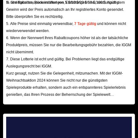
B. Streitigkeiten, Rückerstattungen, Erstattungen usw., sind ungültig.
% und Rabattcoupons im Wert von 5 $/10 $/20 $/50 $/100 $. Nach dem
Gewinn wird der Preis automatisch an Ihr registriertes Konto gesendet.
Bitte überprüfen Sie es rechtzeitig.
5. Alle Preise sind einmalig verwendbar,
7 Tage gültig
und können nicht
wiederverwendet werden.
6. Wenn der Nennwert Ihres Rabattcoupons höher ist als der tatsächliche
Produktpreis, müssen Sie nur die Bearbeitungsgebühr bezahlen, die IGGM
nicht übernimmt.
7. Diese Lotterie ist echt und gültig. Bei Problemen liegt das endgültige
Auslegungsrecht bei IGGM.
Kurz gesagt, nutzen Sie die Gelegenheit, mitzumachen. Mit der IGGM-
Weihnachtsaktion 2024 können Sie nicht nur die günstigsten
Spieleprodukte erhalten, sondern auch ein entspannteres Spielerlebnis
genießen, das Ihren Prozess der Beherrschung der Spielewelt
beschleunigt! Wir freuen uns auf Ihren Besuch hier!