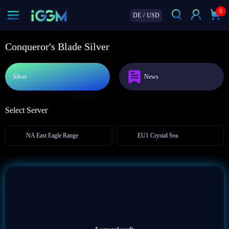
0
DE
/
USD
Conqueror's Blade Silver
Silver
News
Select Server
NA East Eagle Range
EU1 Crystal Sea