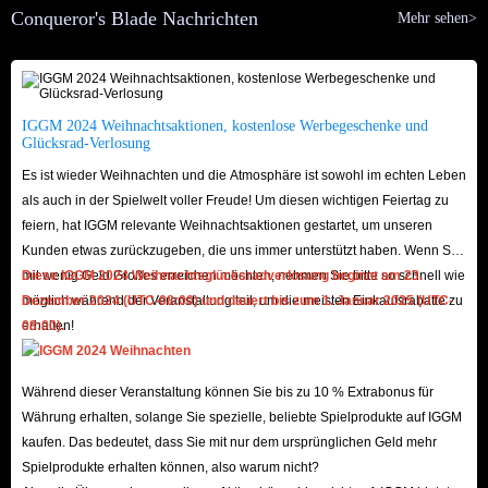
4.Sicherer und kostenloser Lieferservice
Conqueror's Blade Nachrichten
Mehr sehen>
5.Regelmäßige Sonderangebote
Wir haben einen stabilen Lagerbestand und Lieferanten, die Conqueror's
IGGM 2024 Weihnachtsaktionen, kostenlose Werbegeschenke und
Blade Silver für jeden Server bereitstellen. Sie können IGGM jederzeit und
Glücksrad-Verlosung
überall besuchen, da unser Kundenservice 24 Stunden am Tag online ist
Es ist wieder Weihnachten und die Atmosphäre ist sowohl im echten Leben
und jede Ihrer Fragen beantwortet. Willkommen zum Besuchen und
als auch in der Spielwelt voller Freude! Um diesen wichtigen Feiertag zu
Auswählen, genießen Sie Ihren Handel.
feiern, hat IGGM relevante Weihnachtsaktionen gestartet, um unseren
Kunden etwas zurückzugeben, die uns immer unterstützt haben. Wenn Sie
mit wenig Geld Großes erreichen möchten, nehmen Sie bitte so schnell wie
Diese IGGM 2024 Weihnachtsglücksradverlosung beginnt am 23.
möglich während der Veranstaltung teil, um die meisten Einkaufsrabatte zu
Dezember 2024 (UTC-08:00) und dauert bis zum 1. Januar 2025 (UTC-
erhalten!
08:00).
Während dieser Veranstaltung können Sie bis zu 10 % Extrabonus für
Währung erhalten, solange Sie spezielle, beliebte Spielprodukte auf IGGM
kaufen. Das bedeutet, dass Sie mit nur dem ursprünglichen Geld mehr
Spielprodukte erhalten können, also warum nicht?