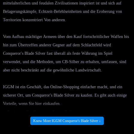
mittelalterlichen und feudalen Zivilisationen inspiriert ist und sich auf
Belagerungskämpfe, Echtzeit-Befehlseinheiten und die Eroberung von
Territorien konzentriert Von anderen.
Vom Aufbau mächtiger Armeen über den Kauf fortschrittlicher Waffen bis
hin zum Übertreffen anderer Gegner auf dem Schlachtfeld wird
Conqueror's Blade Silver fast überall als feste Währung im Spiel
verwendet, und die Methoden, um CB-Silber zu erhalten, umfassen, sind
aber nicht beschränkt auf die gewöhnliche Landwirtschaft.
IGGM ist ein Geschäft, das Online-Shopping einfacher macht, und ein
sicherer Ort, um Conqueror's Blade Silver zu kaufen. Es gibt auch einige
Vorteile, wenn Sie hier einkaufen.
1. Professioneller Service und guter Ruf
2.Die Handelsverfolgung des gesamten Prozesses
Know More IGGM Conqueror's Blade Silver ↓
3.Ultra-Niedriger Preis