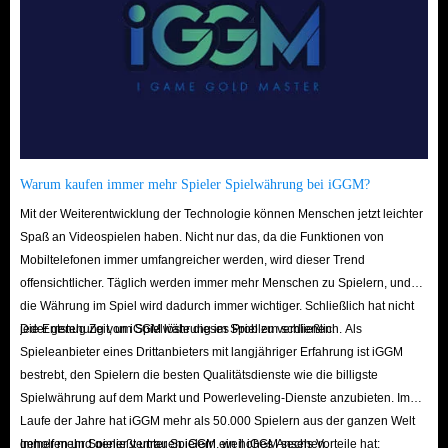
Warum kaufen immer mehr Spieler Spielwährung bei iGGM?
Mit der Weiterentwicklung der Technologie können Menschen jetzt leichter
Spaß an Videospielen haben. Nicht nur das, da die Funktionen von
Mobiltelefonen immer umfangreicher werden, wird dieser Trend
offensichtlicher. Täglich werden immer mehr Menschen zu Spielern, und
die Währung im Spiel wird dadurch immer wichtiger. Schließlich hat nicht
jeder genug Zeit, um Spielwährung im Spiel zu verdienen.
Die Entstehung von iGGM löste dieses Problem schließlich. Als
Spieleanbieter eines Drittanbieters mit langjähriger Erfahrung ist iGGM
bestrebt, den Spielern die besten Qualitätsdienste wie die billigste
Spielwährung auf dem Markt und Powerleveling-Dienste anzubieten. Im
Laufe der Jahre hat iGGM mehr als 50.000 Spielern aus der ganzen Welt
geholfen und genießt unter Spielern ein hohes Ansehen.
Immer mehr Spieler vertrauen iGGM, weil iGGM sechs Vorteile hat: