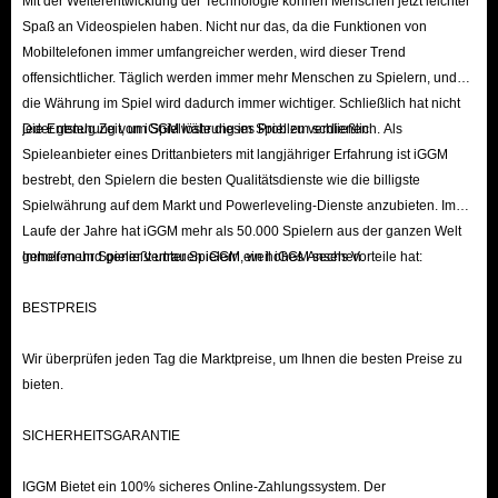
Mit der Weiterentwicklung der Technologie können Menschen jetzt leichter
Weg, um kostenlose CP in COD Mobile zu erhalten, aber es kostet Sie
Spaß an Videospielen haben. Nicht nur das, da die Funktionen von
Mobiltelefonen immer umfangreicher werden, wird dieser Trend
nichts, es auszuprobieren.
offensichtlicher. Täglich werden immer mehr Menschen zu Spielern, und
Nehmen Sie an COD Mobile-Turnieren teil: Jede Woche können Sie an
die Währung im Spiel wird dadurch immer wichtiger. Schließlich hat nicht
Turnieren auf COD Mobile teilnehmen, bei denen Sie mit bis zu 300
jeder genug Zeit, um Spielwährung im Spiel zu verdienen.
Die Entstehung von iGGM löste dieses Problem schließlich. Als
kostenlosen COD-Punkten belohnt werden können. Es basiert auf Ihrer
Spieleanbieter eines Drittanbieters mit langjähriger Erfahrung ist iGGM
Leistung. Je besser Sie also spielen, desto mehr CP schalten Sie
bestrebt, den Spielern die besten Qualitätsdienste wie die billigste
Spielwährung auf dem Markt und Powerleveling-Dienste anzubieten. Im
kostenlos frei. Die Mindestbelohnung beträgt jedoch 10 CP. Nehmen
Laufe der Jahre hat iGGM mehr als 50.000 Spielern aus der ganzen Welt
Sie also teil, Sie werden gewinnen!
geholfen und genießt unter Spielern ein hohes Ansehen.
Immer mehr Spieler vertrauen iGGM, weil iGGM sechs Vorteile hat:
Füllen Sie COD-Umfragen aus: Von Zeit zu Zeit werden Sie
aufgefordert, eine kurze Umfrage in Call of Duty Mobile auszufüllen,
BESTPREIS
bei der Sie mit kostenlosen COD Mobile CP belohnt werden. Es ist
Wir überprüfen jeden Tag die Marktpreise, um Ihnen die besten Preise zu
zufällig, aber Sie könnten Glück haben und ein paar Fragen
bieten.
beantworten, um bis zu 500 CP-Belohnungen zu erhalten.
SICHERHEITSGARANTIE
Wie lade ich COD Mobile CP auf IGGM.com auf?
IGGM Bietet ein 100% sicheres Online-Zahlungssystem. Der