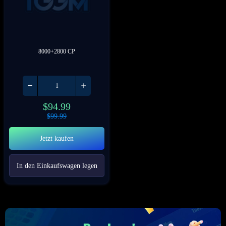
8000+2800 CP
$
94.99
$
99.99
Jetzt kaufen
In den Einkaufswagen legen