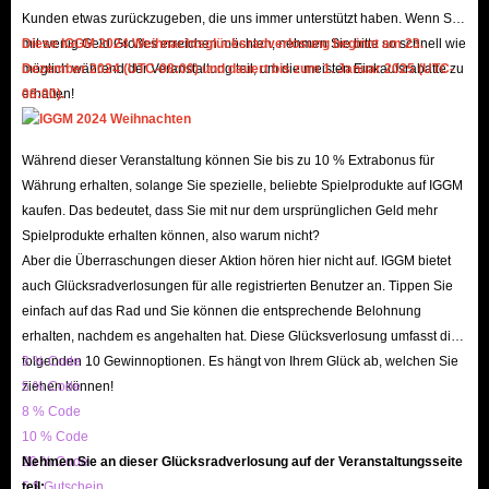
Aufkommen einiger exklusiver Waffen und Skins müssen Spieler ständig
Kunden etwas zurückzugeben, die uns immer unterstützt haben. Wenn Sie
einige notwendige Waffen kaufen, wenn sie ihre Wettbewerbsfähigkeit
mit wenig Geld Großes erreichen möchten, nehmen Sie bitte so schnell wie
Diese IGGM 2024 Weihnachtsglücksradverlosung beginnt am 23.
möglich während der Veranstaltung teil, um die meisten Einkaufsrabatte zu
Dezember 2024 (UTC-08:00) und dauert bis zum 1. Januar 2025 (UTC-
aufrechterhalten möchten, was dazu geführt hat, dass viele Spieler einen zu
erhalten!
08:00).
großen finanziellen Druck verspüren. Unser COD Mobile Top Up-Service
kann dieses Problem jedoch perfekt lösen. Auf IGGM.com gibt es immer
Während dieser Veranstaltung können Sie bis zu 10 % Extrabonus für
einen großen Bestand der günstigsten CP zum Verkauf in Call of Duty
Währung erhalten, solange Sie spezielle, beliebte Spielprodukte auf IGGM
Mobile Top Up, sodass Sie Ihre Ziele mit den geringsten Kosten erreichen
kaufen. Das bedeutet, dass Sie mit nur dem ursprünglichen Geld mehr
können.
Spielprodukte erhalten können, also warum nicht?
Aber die Überraschungen dieser Aktion hören hier nicht auf. IGGM bietet
Wofür sind Call of Duty Mobile CP?
auch Glücksradverlosungen für alle registrierten Benutzer an. Tippen Sie
einfach auf das Rad und Sie können die entsprechende Belohnung
COD-Punkte sind das Herzstück des Call of Duty Mobile-
erhalten, nachdem es angehalten hat. Diese Glücksverlosung umfasst die
Wirtschaftssystems. Dank der vollständig plattformübergreifenden
folgenden 10 Gewinnoptionen. Es hängt von Ihrem Glück ab, welchen Sie
3 % Code
ziehen können!
5 % Code
Perspektive können Sie Ihre COD-Punkte in COD Mobile, Call of Duty
8 % Code
Warzone oder Multiplayer-Spielen wie Modern Warfare 3 verwenden.
10 % Code
Wenn Sie also in COD Mobile kostenlos CP verdienen können, werden Sie
20 % Code
Nehmen Sie an dieser Glücksradverlosung auf der Veranstaltungsseite
feststellen, dass diese auch auf mehrere andere Spiele übertragen werden
5 $ Gutschein
teil: