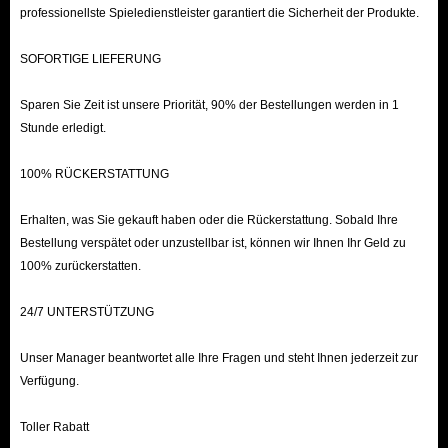
Besuchen Sie IGGM.com.
professionellste Spieledienstleister garantiert die Sicherheit der Produkte.
Wählen Sie die gewünschte Menge an CP aus und klicken Sie auf „Jetzt
SOFORTIGE LIEFERUNG
kaufen“.
Geben Sie die erforderlichen Informationen für die Lieferung ein,
Sparen Sie Zeit ist unsere Priorität, 90% der Bestellungen werden in 1
einschließlich Ihrer Kontonummer, Ihres Passworts, Ihres
Stunde erledigt.
Charakternamens usw. Bitte seien Sie versichert, dass diese
100% RÜCKERSTATTUNG
Informationen nicht anderweitig verwendet werden.
Wählen Sie Ihre übliche Zahlungsmethode und verfügbare Gutscheine
Erhalten, was Sie gekauft haben oder die Rückerstattung. Sobald Ihre
aus und klicken Sie auf „Jetzt bezahlen“.
Bestellung verspätet oder unzustellbar ist, können wir Ihnen Ihr Geld zu
Nach Zahlungseingang werden unsere Mitarbeiter die Ware
100% zurückerstatten.
entsprechend der Bestellreihenfolge schnellstmöglich versenden.
24/7 UNTERSTÜTZUNG
Günstige Call of Duty Mobile-Aufladung bei
Unser Manager beantwortet alle Ihre Fragen und steht Ihnen jederzeit zur
IGGM.com kaufen – CP zu verkaufen
Verfügung.
Als Call of Duty Mobile-Spieler müssen Sie verstehen, wie wichtig es ist,
Toller Rabatt
genügend CP zu haben, um im Spiel die Nase vorn zu haben. Wenn Sie