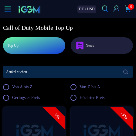
0
DE
/
USD
Call of Duty Mobile Top Up
Top Up
News
Von A bis Z
Von Z bis A
Geringster Preis
Höchster Preis
- 5%
- 5%