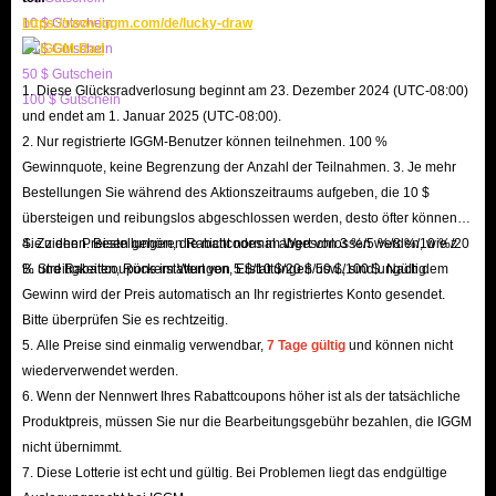
10 $ Gutschein
https://www.iggm.com/de/lucky-draw
können, solange Ihre Konten entsprechend verknüpft sind.
20 $ Gutschein
Jahrelang haben sich Call of Duty-Spieler auf CP verlassen, um In-Game-
50 $ Gutschein
Kosmetik, XP-Boosts, Operator-Pakete und mehr freizuschalten. Es ist eine
1. Diese Glücksradverlosung beginnt am 23. Dezember 2024 (UTC-08:00)
100 $ Gutschein
und endet am 1. Januar 2025 (UTC-08:00).
universelle Währung, und durch die Verwendung von COD-Punkten
2. Nur registrierte IGGM-Benutzer können teilnehmen. 100 %
können Sie Gegenstände wie die folgenden erhalten:
Gewinnquote, keine Begrenzung der Anzahl der Teilnahmen. 3. Je mehr
Doppelte XP-Token
Bestellungen Sie während des Aktionszeitraums aufgeben, die 10 $
Waffen-Skins
übersteigen und reibungslos abgeschlossen werden, desto öfter können
Sie ziehen. Bestellungen, die nicht normal abgeschlossen werden, wie z.
4. Zu den Preisen gehören Rabattcodes im Wert von 3 %/5 %/8 %/10 %/20
Operator-Pakete
B. Streitigkeiten, Rückerstattungen, Erstattungen usw., sind ungültig.
% und Rabattcoupons im Wert von 5 $/10 $/20 $/50 $/100 $. Nach dem
Tracer-Pakete
Gewinn wird der Preis automatisch an Ihr registriertes Konto gesendet.
Embleme
Bitte überprüfen Sie es rechtzeitig.
Battle Pass
5. Alle Preise sind einmalig verwendbar,
7 Tage gültig
und können nicht
wiederverwendet werden.
6. Wenn der Nennwert Ihres Rabattcoupons höher ist als der tatsächliche
Mehrere Möglichkeiten, um COD Mobile CP zu
Produktpreis, müssen Sie nur die Bearbeitungsgebühr bezahlen, die IGGM
verdienen
nicht übernimmt.
7. Diese Lotterie ist echt und gültig. Bei Problemen liegt das endgültige
Wenn Sie ein großer Fan von Call of Duty Mobile sind und kostenlose