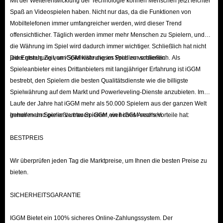
Mit der Weiterentwicklung der Technologie können Menschen jetzt leichter
Spaß an Videospielen haben. Nicht nur das, da die Funktionen von
Mobiltelefonen immer umfangreicher werden, wird dieser Trend
offensichtlicher. Täglich werden immer mehr Menschen zu Spielern, und
die Währung im Spiel wird dadurch immer wichtiger. Schließlich hat nicht
jeder genug Zeit, um Spielwährung im Spiel zu verdienen.
Die Entstehung von iGGM löste dieses Problem schließlich. Als
Spieleanbieter eines Drittanbieters mit langjähriger Erfahrung ist iGGM
bestrebt, den Spielern die besten Qualitätsdienste wie die billigste
Spielwährung auf dem Markt und Powerleveling-Dienste anzubieten. Im
Laufe der Jahre hat iGGM mehr als 50.000 Spielern aus der ganzen Welt
geholfen und genießt unter Spielern ein hohes Ansehen.
Immer mehr Spieler vertrauen iGGM, weil iGGM sechs Vorteile hat:
BESTPREIS
Wir überprüfen jeden Tag die Marktpreise, um Ihnen die besten Preise zu
bieten.
SICHERHEITSGARANTIE
IGGM Bietet ein 100% sicheres Online-Zahlungssystem. Der