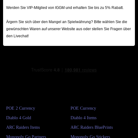
Werden Sie VIP-Mitglied von IGGM und erhalten Sie bis zu 5% Rabatt.
Ärgern Sie sich über den Mangel an Spielwährung? Bitte wählen Sie die
gewünschten Waren auf unserer Website aus oder stellen Sie Fragen über
den Livechat!
POE 2 Currency
POE Currency
Diablo 4 Gold
Diablo 4 Items
ARC Raiders Items
ARC Raiders BluePrints
Monopoly Go Partners
Monopoly Go Stickers