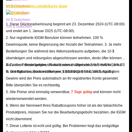
10 $ Gutschein
https://www.iggm.com/de/lucky-draw
20 $ Gutschein
50 $ Gutschein
1. Diese Glücksradverlosung beginnt am 23. Dezember 2024 (UTC-08:00)
100 $ Gutschein
und endet am 1. Januar 2025 (UTC-08:00).
2. Nur registrierte IGGM-Benutzer können teilnehmen. 100 %
Gewinnquote, keine Begrenzung der Anzahl der Teilnahmen. 3. Je mehr
Bestellungen Sie während des Aktionszeitraums aufgeben, die 10 $
übersteigen und reibungslos abgeschlossen werden, desto öfter können
Sie ziehen. Bestellungen, die nicht normal abgeschlossen werden, wie z.
4. Zu den Preisen gehören Rabattcodes im Wert von 3 %/5 %/8 %/10 %/20
B. Streitigkeiten, Rückerstattungen, Erstattungen usw., sind ungültig.
% und Rabattcoupons im Wert von 5 $/10 $/20 $/50 $/100 $. Nach dem
Gewinn wird der Preis automatisch an Ihr registriertes Konto gesendet.
Bitte überprüfen Sie es rechtzeitig.
5. Alle Preise sind einmalig verwendbar,
7 Tage gültig
und können nicht
wiederverwendet werden.
6. Wenn der Nennwert Ihres Rabattcoupons höher ist als der tatsächliche
Produktpreis, müssen Sie nur die Bearbeitungsgebühr bezahlen, die IGGM
nicht übernimmt.
7. Diese Lotterie ist echt und gültig. Bei Problemen liegt das endgültige