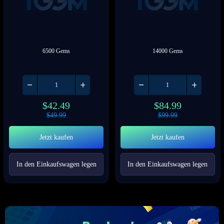
6500 Gems
14000 Gems
$
42.49
$
84.99
$
49.99
$
99.99
Jetzt kaufen
Jetzt kaufen
In den Einkaufswagen legen
In den Einkaufswagen legen