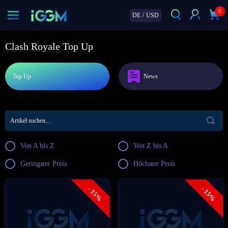
0
DE
/
USD
Clash Royale Top Up
Top Up
News
Von A bis Z
Von Z bis A
Geringster Preis
Höchster Preis
- 15%
- 15%