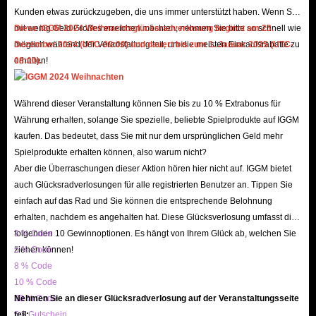
Kunden etwas zurückzugeben, die uns immer unterstützt haben. Wenn Sie
mit wenig Geld Großes erreichen möchten, nehmen Sie bitte so schnell wie
Diese IGGM 2024 Weihnachtsglücksradverlosung beginnt am 23.
Alles in allem ist IGGM.com die Anlaufstelle, um Clash Royale Top Up zu
möglich während der Veranstaltung teil, um die meisten Einkaufsrabatte zu
Dezember 2024 (UTC-08:00) und dauert bis zum 1. Januar 2025 (UTC-
kaufen, einschließlich verschiedener Mengen an Edelsteinen. Behalten Sie
erhalten!
08:00).
immer die höchste Effizienz der Branche bei!
Während dieser Veranstaltung können Sie bis zu 10 % Extrabonus für
Währung erhalten, solange Sie spezielle, beliebte Spielprodukte auf IGGM
kaufen. Das bedeutet, dass Sie mit nur dem ursprünglichen Geld mehr
Spielprodukte erhalten können, also warum nicht?
Aber die Überraschungen dieser Aktion hören hier nicht auf. IGGM bietet
auch Glücksradverlosungen für alle registrierten Benutzer an. Tippen Sie
einfach auf das Rad und Sie können die entsprechende Belohnung
erhalten, nachdem es angehalten hat. Diese Glücksverlosung umfasst die
folgenden 10 Gewinnoptionen. Es hängt von Ihrem Glück ab, welchen Sie
3 % Code
ziehen können!
5 % Code
8 % Code
10 % Code
20 % Code
Nehmen Sie an dieser Glücksradverlosung auf der Veranstaltungsseite
5 $ Gutschein
teil: