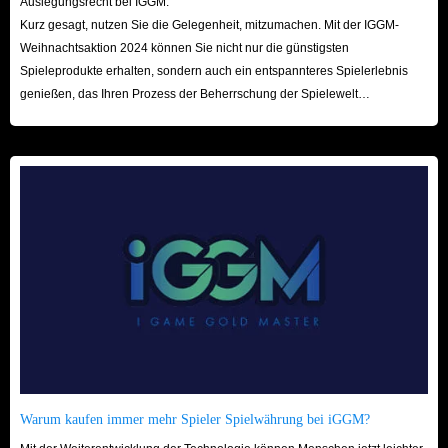
Auslegungsrecht bei IGGM.
Kurz gesagt, nutzen Sie die Gelegenheit, mitzumachen. Mit der IGGM-
Weihnachtsaktion 2024 können Sie nicht nur die günstigsten
Spieleprodukte erhalten, sondern auch ein entspannteres Spielerlebnis
genießen, das Ihren Prozess der Beherrschung der Spielewelt
beschleunigt! Wir freuen uns auf Ihren Besuch hier!
Warum kaufen immer mehr Spieler Spielwährung bei iGGM?