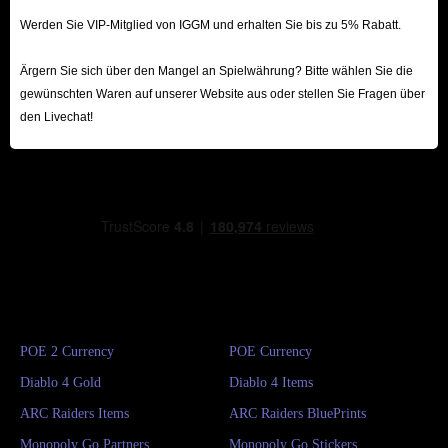
Werden Sie VIP-Mitglied von IGGM und erhalten Sie bis zu 5% Rabatt.
Ärgern Sie sich über den Mangel an Spielwährung? Bitte wählen Sie die
gewünschten Waren auf unserer Website aus oder stellen Sie Fragen über
den Livechat!
POE 2 Currency
POE Currency
Diablo 4 Gold
Diablo 4 Items
ARC Raiders Items
ARC Raiders BluePrints
Monopoly Go Partners
Monopoly Go Stickers