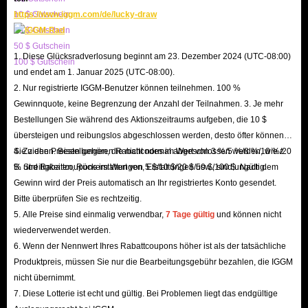
Low Prices, Diverse Offers
10 $ Gutschein
https://www.iggm.com/de/lucky-draw
IGGM consistently offers the lowest prices on Chamet top-ups. This is
20 $ Gutschein
because our professional staff monitors market trends daily and adjusts
50 $ Gutschein
1. Diese Glücksradverlosung beginnt am 23. Dezember 2024 (UTC-08:00)
100 $ Gutschein
diamond pricing accordingly, ensuring you can always buy Chamet
und endet am 1. Januar 2025 (UTC-08:00).
diamonds at the lowest prices.
2. Nur registrierte IGGM-Benutzer können teilnehmen. 100 %
In addition, we offer various discounts to help you save even more when
Gewinnquote, keine Begrenzung der Anzahl der Teilnahmen. 3. Je mehr
Bestellungen Sie während des Aktionszeitraums aufgeben, die 10 $
buying in-app diamonds, including up to 5% off for IGGM VIP members,
übersteigen und reibungslos abgeschlossen werden, desto öfter können
occasional holiday promotions with the chance to receive large discount
Sie ziehen. Bestellungen, die nicht normal abgeschlossen werden, wie z.
4. Zu den Preisen gehören Rabattcodes im Wert von 3 %/5 %/8 %/10 %/20
codes, and even the opportunity to earn substantial commissions by joining
B. Streitigkeiten, Rückerstattungen, Erstattungen usw., sind ungültig.
% und Rabattcoupons im Wert von 5 $/10 $/20 $/50 $/100 $. Nach dem
our Affiliate Program. Therefore, IGGM is definitely the best place to buy
Gewinn wird der Preis automatisch an Ihr registriertes Konto gesendet.
Chamet diamond top-ups.
Bitte überprüfen Sie es rechtzeitig.
5. Alle Preise sind einmalig verwendbar,
7 Tage gültig
und können nicht
24/7 Customer Support, Five-Star Service
wiederverwendet werden.
If you encounter any problems while recharging your Chamet diamonds on
6. Wenn der Nennwert Ihres Rabattcoupons höher ist als der tatsächliche
IGGM, you can contact our 24/7 online customer service at any time. We
Produktpreis, müssen Sie nur die Bearbeitungsgebühr bezahlen, die IGGM
will respond and resolve all your issues as quickly as possible. If you are
nicht übernimmt.
7. Diese Lotterie ist echt und gültig. Bei Problemen liegt das endgültige
dissatisfied with our service, please feel free to contact us and let us know