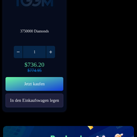
3750000 Diamonds
$
736.20
$
774.95
Jetzt kaufen
In den Einkaufswagen legen