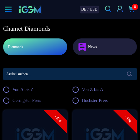
0
DE
/
USD
Chamet Diamonds
Diamonds
News
Von A bis Z
Von Z bis A
Geringster Preis
Höchster Preis
- 5%
- 5%