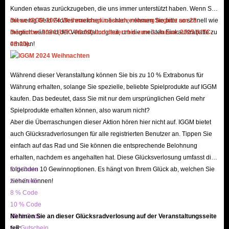
the order of your order as quickly as possible, allowing you to seamlessly
Kunden etwas zurückzugeben, die uns immer unterstützt haben. Wenn Sie
enjoy a superior experience within the Chamet App!
mit wenig Geld Großes erreichen möchten, nehmen Sie bitte so schnell wie
Diese IGGM 2024 Weihnachtsglücksradverlosung beginnt am 23.
Trust Endorsement, Safe and Reliable
möglich während der Veranstaltung teil, um die meisten Einkaufsrabatte zu
Dezember 2024 (UTC-08:00) und dauert bis zum 1. Januar 2025 (UTC-
erhalten!
08:00).
IGGM is a long-established store that has earned the trust of countless users
with its stable and reliable service and secure shopping environment. We
Während dieser Veranstaltung können Sie bis zu 10 % Extrabonus für
enjoy a high reputation on mainstream platforms such as Facebook, X, and
Währung erhalten, solange Sie spezielle, beliebte Spielprodukte auf IGGM
Discord, with users even spontaneously promoting us - a testament to our
kaufen. Das bedeutet, dass Sie mit nur dem ursprünglichen Geld mehr
excellent reputation! If you still have doubts, you can check out IGGM’s
Spielprodukte erhalten können, also warum nicht?
genuine reviews on Trustpilot and the Google Play Store. Currently, over
Aber die Überraschungen dieser Aktion hören hier nicht auf. IGGM bietet
150k reviews and a 4.8 star rating demonstrate that we are not a fraudulent
auch Glücksradverlosungen für alle registrierten Benutzer an. Tippen Sie
einfach auf das Rad und Sie können die entsprechende Belohnung
website.
erhalten, nachdem es angehalten hat. Diese Glücksverlosung umfasst die
In addition, to ensure you can successfully buy Chamet in-app diamonds,
folgenden 10 Gewinnoptionen. Es hängt von Ihrem Glück ab, welchen Sie
3 % Code
our website's SSL encryption and server security mechanisms safeguard
ziehen können!
5 % Code
your shopping experience. Therefore, when topping up diamonds with
8 % Code
IGGM, you don’t need to worry about your account being hacked or your
10 % Code
20 % Code
Nehmen Sie an dieser Glücksradverlosung auf der Veranstaltungsseite
information being leaked.
5 $ Gutschein
teil: