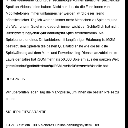
Mit der Weiterentwicklung der Technologie können Menschen jetzt leichter
Spaß an Videospielen haben. Nicht nur das, da die Funktionen von
Mobiltelefonen immer umfangreicher werden, wird dieser Trend
offensichtlicher. Täglich werden immer mehr Menschen zu Spielern, und
die Währung im Spiel wird dadurch immer wichtiger. Schließlich hat nicht
jeder genug Zeit, um Spielwährung im Spiel zu verdienen.
Die Entstehung von iGGM löste dieses Problem schließlich. Als
Spieleanbieter eines Drittanbieters mit langjähriger Erfahrung ist iGGM
bestrebt, den Spielern die besten Qualitätsdienste wie die billigste
Spielwährung auf dem Markt und Powerleveling-Dienste anzubieten. Im
Laufe der Jahre hat iGGM mehr als 50.000 Spielern aus der ganzen Welt
geholfen und genießt unter Spielern ein hohes Ansehen.
Immer mehr Spieler vertrauen iGGM, weil iGGM sechs Vorteile hat:
BESTPREIS
Wir überprüfen jeden Tag die Marktpreise, um Ihnen die besten Preise zu
bieten.
SICHERHEITSGARANTIE
IGGM Bietet ein 100% sicheres Online-Zahlungssystem. Der