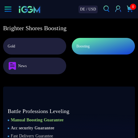
0
DE
/
USD
Brighter Shores Boosting
Gold
Boosting
News
Battle Professions Leveling
Manual Boosting Guarantee
Acc security Guarantee
Fast Delivery Guarantee