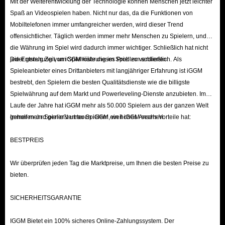
Mit der Weiterentwicklung der Technologie können Menschen jetzt leichter
Spaß an Videospielen haben. Nicht nur das, da die Funktionen von
Mobiltelefonen immer umfangreicher werden, wird dieser Trend
offensichtlicher. Täglich werden immer mehr Menschen zu Spielern, und
die Währung im Spiel wird dadurch immer wichtiger. Schließlich hat nicht
jeder genug Zeit, um Spielwährung im Spiel zu verdienen.
Die Entstehung von iGGM löste dieses Problem schließlich. Als
Spieleanbieter eines Drittanbieters mit langjähriger Erfahrung ist iGGM
bestrebt, den Spielern die besten Qualitätsdienste wie die billigste
Spielwährung auf dem Markt und Powerleveling-Dienste anzubieten. Im
Laufe der Jahre hat iGGM mehr als 50.000 Spielern aus der ganzen Welt
geholfen und genießt unter Spielern ein hohes Ansehen.
Immer mehr Spieler vertrauen iGGM, weil iGGM sechs Vorteile hat:
BESTPREIS
Wir überprüfen jeden Tag die Marktpreise, um Ihnen die besten Preise zu
bieten.
SICHERHEITSGARANTIE
IGGM Bietet ein 100% sicheres Online-Zahlungssystem. Der