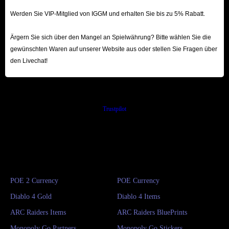
Werden Sie VIP-Mitglied von IGGM und erhalten Sie bis zu 5% Rabatt.
Ärgern Sie sich über den Mangel an Spielwährung? Bitte wählen Sie die
gewünschten Waren auf unserer Website aus oder stellen Sie Fragen über
den Livechat!
Trustpilot
POE 2 Currency
POE Currency
Diablo 4 Gold
Diablo 4 Items
ARC Raiders Items
ARC Raiders BluePrints
Monopoly Go Partners
Monopoly Go Stickers