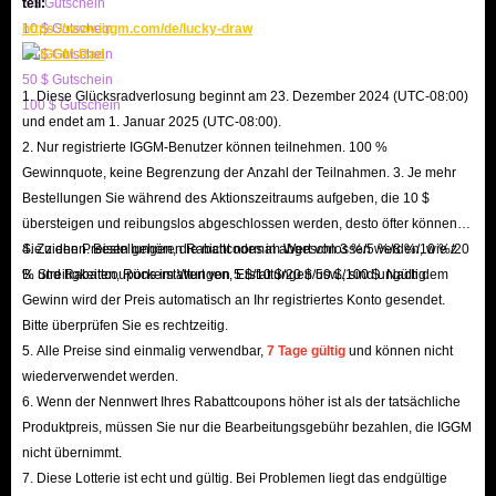
5 $ Gutschein
teil:
10 $ Gutschein
https://www.iggm.com/de/lucky-draw
20 $ Gutschein
50 $ Gutschein
1. Diese Glücksradverlosung beginnt am 23. Dezember 2024 (UTC-08:00)
100 $ Gutschein
und endet am 1. Januar 2025 (UTC-08:00).
2. Nur registrierte IGGM-Benutzer können teilnehmen. 100 %
Gewinnquote, keine Begrenzung der Anzahl der Teilnahmen. 3. Je mehr
Bestellungen Sie während des Aktionszeitraums aufgeben, die 10 $
übersteigen und reibungslos abgeschlossen werden, desto öfter können
Sie ziehen. Bestellungen, die nicht normal abgeschlossen werden, wie z.
4. Zu den Preisen gehören Rabattcodes im Wert von 3 %/5 %/8 %/10 %/20
B. Streitigkeiten, Rückerstattungen, Erstattungen usw., sind ungültig.
% und Rabattcoupons im Wert von 5 $/10 $/20 $/50 $/100 $. Nach dem
Gewinn wird der Preis automatisch an Ihr registriertes Konto gesendet.
Bitte überprüfen Sie es rechtzeitig.
5. Alle Preise sind einmalig verwendbar,
7 Tage gültig
und können nicht
wiederverwendet werden.
6. Wenn der Nennwert Ihres Rabattcoupons höher ist als der tatsächliche
Produktpreis, müssen Sie nur die Bearbeitungsgebühr bezahlen, die IGGM
nicht übernimmt.
7. Diese Lotterie ist echt und gültig. Bei Problemen liegt das endgültige