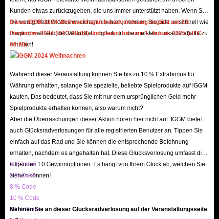
Kunden etwas zurückzugeben, die uns immer unterstützt haben. Wenn Sie
mit wenig Geld Großes erreichen möchten, nehmen Sie bitte so schnell wie
Diese IGGM 2024 Weihnachtsglücksradverlosung beginnt am 23.
möglich während der Veranstaltung teil, um die meisten Einkaufsrabatte zu
Dezember 2024 (UTC-08:00) und dauert bis zum 1. Januar 2025 (UTC-
erhalten!
08:00).
Während dieser Veranstaltung können Sie bis zu 10 % Extrabonus für
Währung erhalten, solange Sie spezielle, beliebte Spielprodukte auf IGGM
kaufen. Das bedeutet, dass Sie mit nur dem ursprünglichen Geld mehr
Spielprodukte erhalten können, also warum nicht?
Aber die Überraschungen dieser Aktion hören hier nicht auf. IGGM bietet
auch Glücksradverlosungen für alle registrierten Benutzer an. Tippen Sie
einfach auf das Rad und Sie können die entsprechende Belohnung
erhalten, nachdem es angehalten hat. Diese Glücksverlosung umfasst die
folgenden 10 Gewinnoptionen. Es hängt von Ihrem Glück ab, welchen Sie
3 % Code
ziehen können!
5 % Code
8 % Code
10 % Code
20 % Code
Nehmen Sie an dieser Glücksradverlosung auf der Veranstaltungsseite