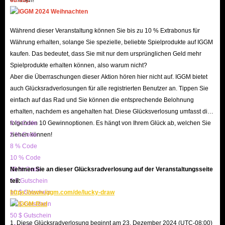
Roblox community. With a focus on providing a seamless and secure
buying experience, IGGM can ensure that players can enjoy their new
Während dieser Veranstaltung können Sie bis zu 10 % Extrabonus für
items with confidence and peace of mind.
Währung erhalten, solange Sie spezielle, beliebte Spielprodukte auf IGGM
kaufen. Das bedeutet, dass Sie mit nur dem ursprünglichen Geld mehr
Spielprodukte erhalten können, also warum nicht?
Aber die Überraschungen dieser Aktion hören hier nicht auf. IGGM bietet
auch Glücksradverlosungen für alle registrierten Benutzer an. Tippen Sie
einfach auf das Rad und Sie können die entsprechende Belohnung
erhalten, nachdem es angehalten hat. Diese Glücksverlosung umfasst die
folgenden 10 Gewinnoptionen. Es hängt von Ihrem Glück ab, welchen Sie
3 % Code
ziehen können!
5 % Code
8 % Code
10 % Code
20 % Code
Nehmen Sie an dieser Glücksradverlosung auf der Veranstaltungsseite
5 $ Gutschein
teil:
10 $ Gutschein
https://www.iggm.com/de/lucky-draw
20 $ Gutschein
50 $ Gutschein
1. Diese Glücksradverlosung beginnt am 23. Dezember 2024 (UTC-08:00)