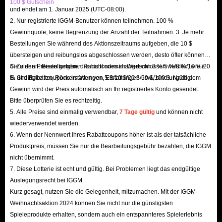
100 $ Gutschein
und endet am 1. Januar 2025 (UTC-08:00).
2. Nur registrierte IGGM-Benutzer können teilnehmen. 100 %
Gewinnquote, keine Begrenzung der Anzahl der Teilnahmen. 3. Je mehr
Bestellungen Sie während des Aktionszeitraums aufgeben, die 10 $
übersteigen und reibungslos abgeschlossen werden, desto öfter können
Sie ziehen. Bestellungen, die nicht normal abgeschlossen werden, wie z.
4. Zu den Preisen gehören Rabattcodes im Wert von 3 %/5 %/8 %/10 %/20
B. Streitigkeiten, Rückerstattungen, Erstattungen usw., sind ungültig.
% und Rabattcoupons im Wert von 5 $/10 $/20 $/50 $/100 $. Nach dem
Gewinn wird der Preis automatisch an Ihr registriertes Konto gesendet.
Bitte überprüfen Sie es rechtzeitig.
5. Alle Preise sind einmalig verwendbar,
7 Tage gültig
und können nicht
wiederverwendet werden.
6. Wenn der Nennwert Ihres Rabattcoupons höher ist als der tatsächliche
Produktpreis, müssen Sie nur die Bearbeitungsgebühr bezahlen, die IGGM
nicht übernimmt.
7. Diese Lotterie ist echt und gültig. Bei Problemen liegt das endgültige
Auslegungsrecht bei IGGM.
Kurz gesagt, nutzen Sie die Gelegenheit, mitzumachen. Mit der IGGM-
Weihnachtsaktion 2024 können Sie nicht nur die günstigsten
Spieleprodukte erhalten, sondern auch ein entspannteres Spielerlebnis