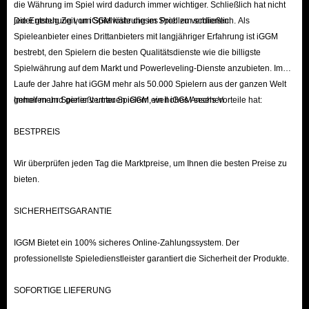
die Währung im Spiel wird dadurch immer wichtiger. Schließlich hat nicht
jeder genug Zeit, um Spielwährung im Spiel zu verdienen.
Die Entstehung von iGGM löste dieses Problem schließlich. Als
Spieleanbieter eines Drittanbieters mit langjähriger Erfahrung ist iGGM
bestrebt, den Spielern die besten Qualitätsdienste wie die billigste
Spielwährung auf dem Markt und Powerleveling-Dienste anzubieten. Im
Laufe der Jahre hat iGGM mehr als 50.000 Spielern aus der ganzen Welt
geholfen und genießt unter Spielern ein hohes Ansehen.
Immer mehr Spieler vertrauen iGGM, weil iGGM sechs Vorteile hat:
BESTPREIS
Wir überprüfen jeden Tag die Marktpreise, um Ihnen die besten Preise zu
bieten.
SICHERHEITSGARANTIE
IGGM Bietet ein 100% sicheres Online-Zahlungssystem. Der
professionellste Spieledienstleister garantiert die Sicherheit der Produkte.
SOFORTIGE LIEFERUNG