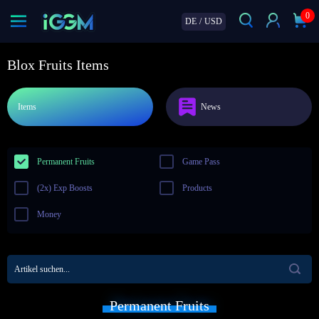
0
DE
/
USD
Blox Fruits Items
Items
News
Permanent Fruits
Game Pass
(2x) Exp Boosts
Products
Money
Permanent Fruits