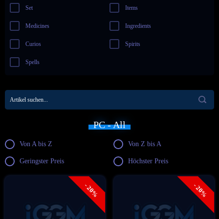
Set
Items
Medicines
Ingredients
Curios
Spirits
Spells
PC - All
Von A bis Z
Von Z bis A
Geringster Preis
Höchster Preis
- 20%
- 20%