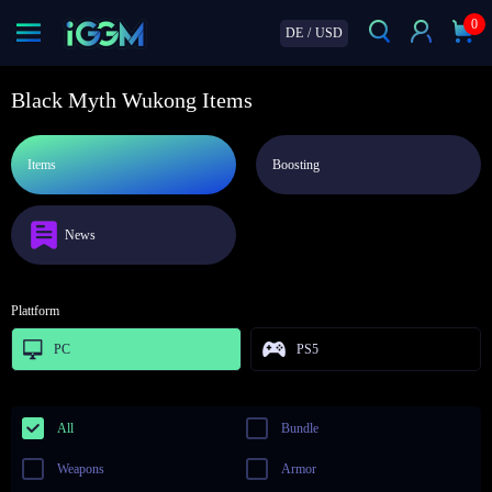
0
DE
/
USD
Black Myth Wukong Items
Items
Boosting
News
Plattform
PC
PS5
All
Bundle
Weapons
Armor