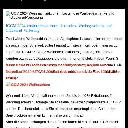
öffnen, neue Bosse hervorzubringen und Ihnen in manchen Fällen neue
Beute, Upgrades und Ressourcen zu verschaffen.
Aber es ist nicht einfach, die wichtigsten Black Myth Wukong-Gegenstände
zu finden, die Ihre missliche Lage ändern können. Wenn Sie das Spiel
IGGM 2024 Weihnachtsaktionen, kostenlose Werbegeschenke und
Glücksrad-Verlosung
beschleunigen und alle wichtigen Geschichten so schnell wie möglich
Es ist wieder Weihnachten und die Atmosphäre ist sowohl im echten Leben
erleben möchten, ist der Kauf der Black Myth Wukong-Gegenstände, die
als auch in der Spielwelt voller Freude! Um diesen wichtigen Feiertag zu
Sie benötigen, direkt auf IGGM.com die beste Wahl! Geben Sie einfach ein
feiern, hat IGGM relevante Weihnachtsaktionen gestartet, um unseren
wenig echtes Geld aus und Sie werden das beste Erlebnis haben!
Kunden etwas zurückzugeben, die uns immer unterstützt haben. Wenn Sie
mit wenig Geld Großes erreichen möchten, nehmen Sie bitte so schnell wie
Diese IGGM 2024 Weihnachtsglücksradverlosung beginnt am 23.
Warum sollten Sie IGGM.com wählen, um Black
möglich während der Veranstaltung teil, um die meisten Einkaufsrabatte zu
Dezember 2024 (UTC-08:00) und dauert bis zum 1. Januar 2025 (UTC-
erhalten!
08:00).
Myth Wukong-Gegenstände zu kaufen?
Niedrigster Preis: Erstens hat IGGM.com mit langjähriger Erfahrung im
Während dieser Veranstaltung können Sie bis zu 10 % Extrabonus für
Verkauf von Spielprodukten und hervorragender Recherche des
Währung erhalten, solange Sie spezielle, beliebte Spielprodukte auf IGGM
Spielmarkts immer die günstigsten Black Myth Wukong-Gegenstände im
kaufen. Das bedeutet, dass Sie mit nur dem ursprünglichen Geld mehr
Spielprodukte erhalten können, also warum nicht?
Angebot. Ganz zu schweigen davon, dass wir an wichtigen Feiertagen wie
Aber die Überraschungen dieser Aktion hören hier nicht auf. IGGM bietet
Neujahr oder Weihnachten auch einige Gutscheine und Rabattcodes