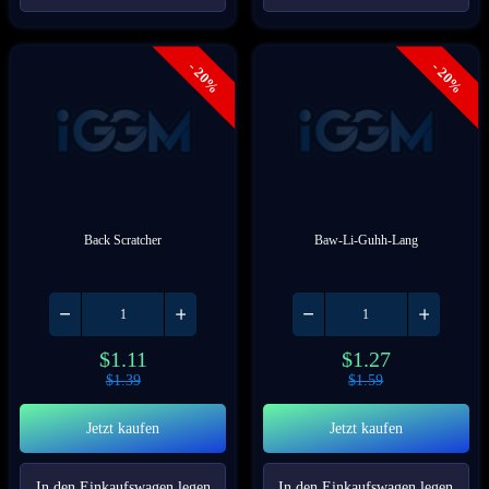
- 20%
- 20%
Back Scratcher
Baw-Li-Guhh-Lang
$
1.11
$
1.27
$
1.39
$
1.59
Jetzt kaufen
Jetzt kaufen
In den Einkaufswagen legen
In den Einkaufswagen legen