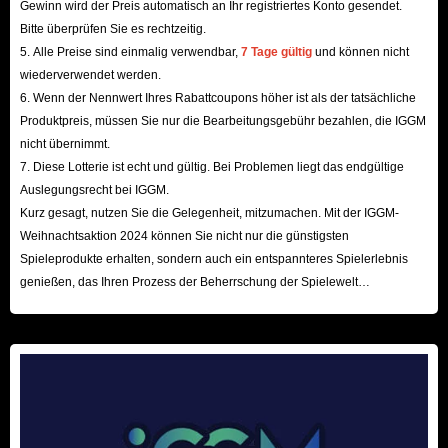
Gewinn wird der Preis automatisch an Ihr registriertes Konto gesendet.
Wenn Ihre Bestellung vor der Lieferung storniert wird, können Sie eine
Bitte überprüfen Sie es rechtzeitig.
vollständige Rückerstattung verlangen!
5. Alle Preise sind einmalig verwendbar,
7 Tage gültig
und können nicht
wiederverwendet werden.
6. Wenn der Nennwert Ihres Rabattcoupons höher ist als der tatsächliche
Kurz gesagt, mit einer umfassenden Auswahl an Artikeln,
Produktpreis, müssen Sie nur die Bearbeitungsgebühr bezahlen, die IGGM
wettbewerbsfähigen Preisen, sicheren Transaktionen und schnellem
nicht übernimmt.
Kundensupport ist IGGM.com definitiv Ihre bevorzugte Handelsplattform
7. Diese Lotterie ist echt und gültig. Bei Problemen liegt das endgültige
für den Kauf von Black Myth Wukong-Artikeln und zur Verbesserung Ihres
Auslegungsrecht bei IGGM.
Spielerlebnisses! Beeilen Sie sich und kaufen Sie hier die Artikel, die Sie
Kurz gesagt, nutzen Sie die Gelegenheit, mitzumachen. Mit der IGGM-
Weihnachtsaktion 2024 können Sie nicht nur die günstigsten
benötigen, und beginnen Sie ein Fantasy-Abenteuer!
Spieleprodukte erhalten, sondern auch ein entspannteres Spielerlebnis
genießen, das Ihren Prozess der Beherrschung der Spielewelt
beschleunigt! Wir freuen uns auf Ihren Besuch hier!