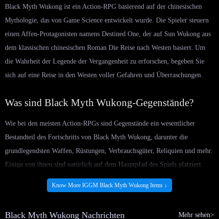
Black Myth Wukong ist ein Action-RPG basierend auf der chinesischen
Mythologie, das von Game Science entwickelt wurde. Die Spieler steuern
einen Affen-Protagonisten namens Destined One, der auf Sun Wukong aus
dem klassischen chinesischen Roman Die Reise nach Westen basiert. Um
die Wahrheit der Legende der Vergangenheit zu erforschen, begeben Sie
sich auf eine Reise in den Westen voller Gefahren und Überraschungen.
Was sind Black Myth Wukong-Gegenstände?
Wie bei den meisten Action-RPGs sind Gegenstände ein wesentlicher
Bestandteil des Fortschritts von Black Myth Wukong, darunter die
grundlegendsten Waffen, Rüstungen, Verbrauchsgüter, Reliquien und mehr.
Einige von ihnen sind natürlich auf dem Hauptpfad des Spiels platziert.
Allerdings sind ziemlich viele Gegenstände in geheimen Bereichen
Know More IGGM Black Myth Wukong Items ↓
versteckt oder hinter optionalen Bossen gesperrt. Diese Black Myth
Wukong-Gegenstände können Ihnen helfen, neue Geheimbereiche zu
Black Myth Wukong Nachrichten
Mehr sehen>