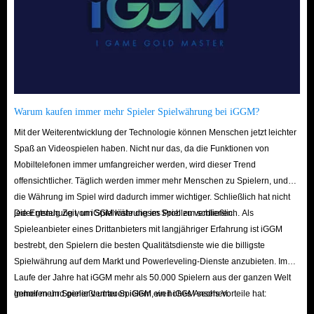
Warum kaufen immer mehr Spieler Spielwährung bei iGGM?
Mit der Weiterentwicklung der Technologie können Menschen jetzt leichter
Spaß an Videospielen haben. Nicht nur das, da die Funktionen von
Mobiltelefonen immer umfangreicher werden, wird dieser Trend
offensichtlicher. Täglich werden immer mehr Menschen zu Spielern, und
die Währung im Spiel wird dadurch immer wichtiger. Schließlich hat nicht
jeder genug Zeit, um Spielwährung im Spiel zu verdienen.
Die Entstehung von iGGM löste dieses Problem schließlich. Als
Spieleanbieter eines Drittanbieters mit langjähriger Erfahrung ist iGGM
bestrebt, den Spielern die besten Qualitätsdienste wie die billigste
Spielwährung auf dem Markt und Powerleveling-Dienste anzubieten. Im
Laufe der Jahre hat iGGM mehr als 50.000 Spielern aus der ganzen Welt
geholfen und genießt unter Spielern ein hohes Ansehen.
Immer mehr Spieler vertrauen iGGM, weil iGGM sechs Vorteile hat: