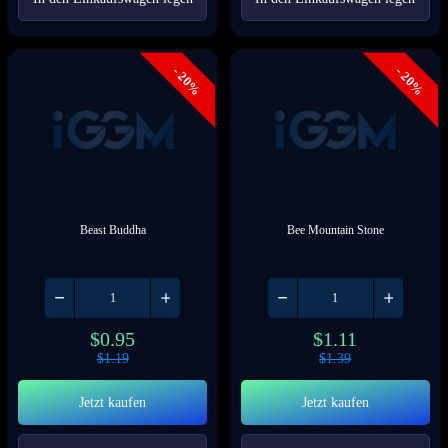
- 20%
- 20%
Beast Buddha
Bee Mountain Stone
$
0.95
$
1.11
$
1.19
$
1.39
Jetzt kaufen
Jetzt kaufen