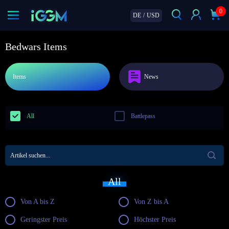
0
DE
/
USD
Bedwars Items
Items
News
All
Battlepass
All
Von A bis Z
Von Z bis A
Geringster Preis
Höchster Preis