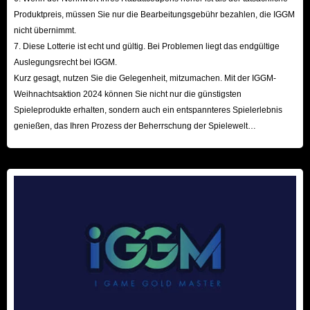
Produktpreis, müssen Sie nur die Bearbeitungsgebühr bezahlen, die IGGM
nicht übernimmt.
7. Diese Lotterie ist echt und gültig. Bei Problemen liegt das endgültige
Auslegungsrecht bei IGGM.
Kurz gesagt, nutzen Sie die Gelegenheit, mitzumachen. Mit der IGGM-
Weihnachtsaktion 2024 können Sie nicht nur die günstigsten
Spieleprodukte erhalten, sondern auch ein entspannteres Spielerlebnis
genießen, das Ihren Prozess der Beherrschung der Spielewelt
beschleunigt! Wir freuen uns auf Ihren Besuch hier!