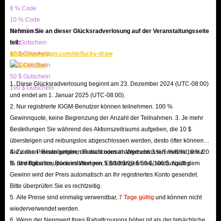
8 % Code
10 % Code
20 % Code
Nehmen Sie an dieser Glücksradverlosung auf der Veranstaltungsseite
5 $ Gutschein
teil:
10 $ Gutschein
https://www.iggm.com/de/lucky-draw
20 $ Gutschein
50 $ Gutschein
1. Diese Glücksradverlosung beginnt am 23. Dezember 2024 (UTC-08:00)
100 $ Gutschein
und endet am 1. Januar 2025 (UTC-08:00).
2. Nur registrierte IGGM-Benutzer können teilnehmen. 100 %
Gewinnquote, keine Begrenzung der Anzahl der Teilnahmen. 3. Je mehr
Bestellungen Sie während des Aktionszeitraums aufgeben, die 10 $
übersteigen und reibungslos abgeschlossen werden, desto öfter können
Sie ziehen. Bestellungen, die nicht normal abgeschlossen werden, wie z.
4. Zu den Preisen gehören Rabattcodes im Wert von 3 %/5 %/8 %/10 %/20
B. Streitigkeiten, Rückerstattungen, Erstattungen usw., sind ungültig.
% und Rabattcoupons im Wert von 5 $/10 $/20 $/50 $/100 $. Nach dem
Gewinn wird der Preis automatisch an Ihr registriertes Konto gesendet.
Bitte überprüfen Sie es rechtzeitig.
5. Alle Preise sind einmalig verwendbar,
7 Tage gültig
und können nicht
wiederverwendet werden.
6. Wenn der Nennwert Ihres Rabattcoupons höher ist als der tatsächliche