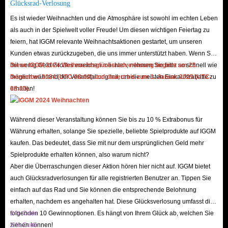
Glücksrad-Verlosung
secure buying experience that meets the needs of Bedwars players.
Es ist wieder Weihnachten und die Atmosphäre ist sowohl im echten Leben
als auch in der Spielwelt voller Freude! Um diesen wichtigen Feiertag zu
In conclusion, the demand for Bedwars items is on the rise, and players are
feiern, hat IGGM relevante Weihnachtsaktionen gestartet, um unseren
Kunden etwas zurückzugeben, die uns immer unterstützt haben. Wenn Sie
seeking reliable and efficient ways to make their purchases. By offering
mit wenig Geld Großes erreichen möchten, nehmen Sie bitte so schnell wie
Diese IGGM 2024 Weihnachtsglücksradverlosung beginnt am 23.
lightning-fast delivery and a safety guarantee, IGGM can meet the needs of
möglich während der Veranstaltung teil, um die meisten Einkaufsrabatte zu
Dezember 2024 (UTC-08:00) und dauert bis zum 1. Januar 2025 (UTC-
their customers and build a reputation for trustworthiness within the
erhalten!
08:00).
Roblox community. With a focus on providing a seamless and secure
buying experience, IGGM can ensure that players can enjoy their new
Während dieser Veranstaltung können Sie bis zu 10 % Extrabonus für
items with confidence and peace of mind.
Währung erhalten, solange Sie spezielle, beliebte Spielprodukte auf IGGM
kaufen. Das bedeutet, dass Sie mit nur dem ursprünglichen Geld mehr
Spielprodukte erhalten können, also warum nicht?
Aber die Überraschungen dieser Aktion hören hier nicht auf. IGGM bietet
auch Glücksradverlosungen für alle registrierten Benutzer an. Tippen Sie
einfach auf das Rad und Sie können die entsprechende Belohnung
erhalten, nachdem es angehalten hat. Diese Glücksverlosung umfasst die
folgenden 10 Gewinnoptionen. Es hängt von Ihrem Glück ab, welchen Sie
3 % Code
ziehen können!
5 % Code