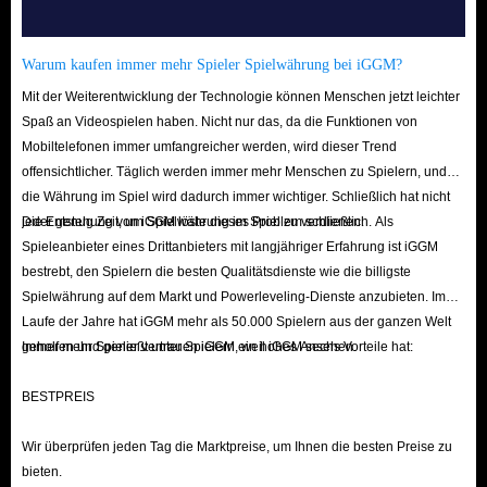
Warum kaufen immer mehr Spieler Spielwährung bei iGGM?
Mit der Weiterentwicklung der Technologie können Menschen jetzt leichter
Spaß an Videospielen haben. Nicht nur das, da die Funktionen von
Mobiltelefonen immer umfangreicher werden, wird dieser Trend
offensichtlicher. Täglich werden immer mehr Menschen zu Spielern, und
die Währung im Spiel wird dadurch immer wichtiger. Schließlich hat nicht
jeder genug Zeit, um Spielwährung im Spiel zu verdienen.
Die Entstehung von iGGM löste dieses Problem schließlich. Als
Spieleanbieter eines Drittanbieters mit langjähriger Erfahrung ist iGGM
bestrebt, den Spielern die besten Qualitätsdienste wie die billigste
Spielwährung auf dem Markt und Powerleveling-Dienste anzubieten. Im
Laufe der Jahre hat iGGM mehr als 50.000 Spielern aus der ganzen Welt
geholfen und genießt unter Spielern ein hohes Ansehen.
Immer mehr Spieler vertrauen iGGM, weil iGGM sechs Vorteile hat:
BESTPREIS
Wir überprüfen jeden Tag die Marktpreise, um Ihnen die besten Preise zu
bieten.