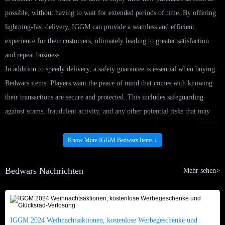
possible, without having to wait for extended periods of time. By offering
lightning-fast delivery, IGGM can provide a seamless and efficient
experience for their customers, ultimately leading to greater satisfaction
and repeat business.
In addition to speedy delivery, a safety guarantee is essential when buying
Bedwars items. Players want the peace of mind that comes with knowing
their transactions are secure and protected. This includes safeguarding
against scams, fraudulent activity, and any other potential risks that may
arise during the purchasing process. By offering a safety guarantee, IGGM
can instill confidence in their customers and build a reputation for
Know More IGGM Bedwars Items ↓
trustworthiness and reliability.
To ensure lightning-fast delivery and a safety guarantee, IGGM implement
Bedwars Nachrichten
Mehr sehen>
a range of best practices. This may include utilizing secure payment
methods, implementing fraud detection measures, and providing clear and
transparent communication with customers throughout the purchasing
IGGM 2024 Weihnachtsaktionen, kostenlose Werbegeschenke und
process. By prioritizing these practices, IGGM can create a seamless and