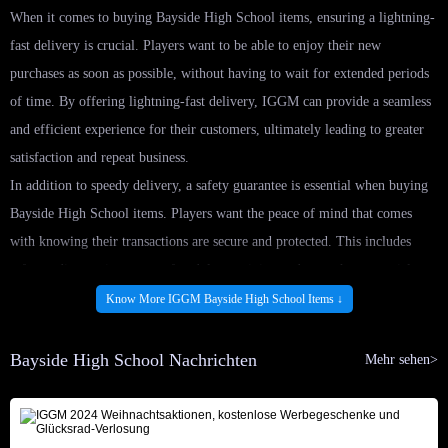
When it comes to buying Bayside High School items, ensuring a lightning-
fast delivery is crucial. Players want to be able to enjoy their new
purchases as soon as possible, without having to wait for extended periods
of time. By offering lightning-fast delivery, IGGM can provide a seamless
and efficient experience for their customers, ultimately leading to greater
satisfaction and repeat business.
In addition to speedy delivery, a safety guarantee is essential when buying
Bayside High School items. Players want the peace of mind that comes
with knowing their transactions are secure and protected. This includes
safeguarding against scams, fraudulent activity, and any other potential
risks that may arise during the purchasing process. By offering a safety
Know More IGGM Bayside High School Items ↓
guarantee, IGGM can instill confidence in their customers and build a
reputation for trustworthiness and reliability.
Bayside High School Nachrichten
Mehr sehen>
To ensure lightning-fast delivery and a safety guarantee, IGGM implement
a range of best practices. This may include utilizing secure payment
methods, implementing fraud detection measures, and providing clear and