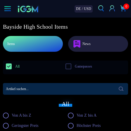
0
DE
/
USD
Bayside High School Items
Items
News
All
Gamepasses
All
Von A bis Z
Von Z bis A
Geringster Preis
Höchster Preis