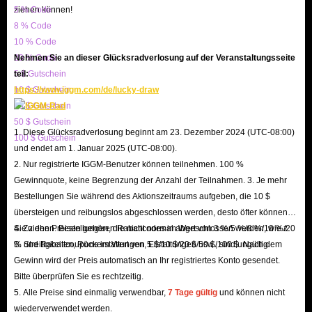
ziehen können!
5 % Code
8 % Code
10 % Code
20 % Code
Nehmen Sie an dieser Glücksradverlosung auf der Veranstaltungsseite
5 $ Gutschein
teil:
10 $ Gutschein
https://www.iggm.com/de/lucky-draw
20 $ Gutschein
50 $ Gutschein
1. Diese Glücksradverlosung beginnt am 23. Dezember 2024 (UTC-08:00)
100 $ Gutschein
und endet am 1. Januar 2025 (UTC-08:00).
2. Nur registrierte IGGM-Benutzer können teilnehmen. 100 %
Gewinnquote, keine Begrenzung der Anzahl der Teilnahmen. 3. Je mehr
Bestellungen Sie während des Aktionszeitraums aufgeben, die 10 $
übersteigen und reibungslos abgeschlossen werden, desto öfter können
Sie ziehen. Bestellungen, die nicht normal abgeschlossen werden, wie z.
4. Zu den Preisen gehören Rabattcodes im Wert von 3 %/5 %/8 %/10 %/20
B. Streitigkeiten, Rückerstattungen, Erstattungen usw., sind ungültig.
% und Rabattcoupons im Wert von 5 $/10 $/20 $/50 $/100 $. Nach dem
Gewinn wird der Preis automatisch an Ihr registriertes Konto gesendet.
Bitte überprüfen Sie es rechtzeitig.
5. Alle Preise sind einmalig verwendbar,
7 Tage gültig
und können nicht
wiederverwendet werden.