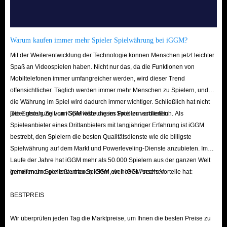
Warum kaufen immer mehr Spieler Spielwährung bei iGGM?
Mit der Weiterentwicklung der Technologie können Menschen jetzt leichter
Spaß an Videospielen haben. Nicht nur das, da die Funktionen von
Mobiltelefonen immer umfangreicher werden, wird dieser Trend
offensichtlicher. Täglich werden immer mehr Menschen zu Spielern, und
die Währung im Spiel wird dadurch immer wichtiger. Schließlich hat nicht
jeder genug Zeit, um Spielwährung im Spiel zu verdienen.
Die Entstehung von iGGM löste dieses Problem schließlich. Als
Spieleanbieter eines Drittanbieters mit langjähriger Erfahrung ist iGGM
bestrebt, den Spielern die besten Qualitätsdienste wie die billigste
Spielwährung auf dem Markt und Powerleveling-Dienste anzubieten. Im
Laufe der Jahre hat iGGM mehr als 50.000 Spielern aus der ganzen Welt
geholfen und genießt unter Spielern ein hohes Ansehen.
Immer mehr Spieler vertrauen iGGM, weil iGGM sechs Vorteile hat:
BESTPREIS
Wir überprüfen jeden Tag die Marktpreise, um Ihnen die besten Preise zu