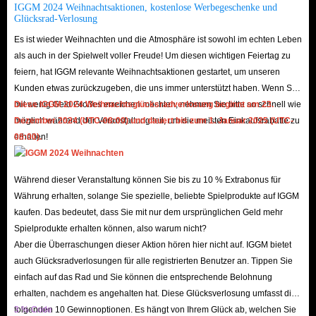
IGGM 2024 Weihnachtsaktionen, kostenlose Werbegeschenke und
transparent communication with customers throughout the purchasing
Glücksrad-Verlosung
process. By prioritizing these practices, IGGM can create a seamless and
Es ist wieder Weihnachten und die Atmosphäre ist sowohl im echten Leben
secure buying experience that meets the needs of Bayside High School
als auch in der Spielwelt voller Freude! Um diesen wichtigen Feiertag zu
players.
feiern, hat IGGM relevante Weihnachtsaktionen gestartet, um unseren
Kunden etwas zurückzugeben, die uns immer unterstützt haben. Wenn Sie
mit wenig Geld Großes erreichen möchten, nehmen Sie bitte so schnell wie
Diese IGGM 2024 Weihnachtsglücksradverlosung beginnt am 23.
In conclusion, the demand for Bayside High School items is on the rise,
möglich während der Veranstaltung teil, um die meisten Einkaufsrabatte zu
Dezember 2024 (UTC-08:00) und dauert bis zum 1. Januar 2025 (UTC-
and players are seeking reliable and efficient ways to make their purchases.
erhalten!
08:00).
By offering lightning-fast delivery and a safety guarantee, IGGM can meet
the needs of their customers and build a reputation for trustworthiness
Während dieser Veranstaltung können Sie bis zu 10 % Extrabonus für
within the Roblox community. With a focus on providing a seamless and
Währung erhalten, solange Sie spezielle, beliebte Spielprodukte auf IGGM
secure buying experience, IGGM can ensure that players can enjoy their
kaufen. Das bedeutet, dass Sie mit nur dem ursprünglichen Geld mehr
Spielprodukte erhalten können, also warum nicht?
new items with confidence and peace of mind.
Aber die Überraschungen dieser Aktion hören hier nicht auf. IGGM bietet
auch Glücksradverlosungen für alle registrierten Benutzer an. Tippen Sie
einfach auf das Rad und Sie können die entsprechende Belohnung
erhalten, nachdem es angehalten hat. Diese Glücksverlosung umfasst die
folgenden 10 Gewinnoptionen. Es hängt von Ihrem Glück ab, welchen Sie
3 % Code