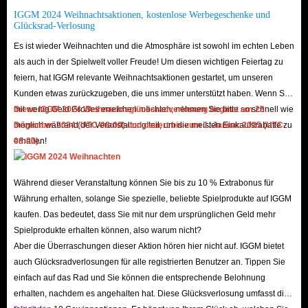
Game-Inhalte.
IGGM 2024 Weihnachtsaktionen, kostenlose Werbegeschenke und
Glücksrad-Verlosung
Während viele Angebote auf dem Markt das Risiko von Sperren oder
Es ist wieder Weihnachten und die Atmosphäre ist sowohl im echten Leben
Betrug bergen, bietet
IGGM.com
eine sichere Alternative. Als
als auch in der Spielwelt voller Freude! Um diesen wichtigen Feiertag zu
professioneller Shop für In-Game-Währungen, Items und Accounts
feiern, hat IGGM relevante Weihnachtsaktionen gestartet, um unseren
genießen wir seit Jahren das Vertrauen unzähliger Spieler.
Kunden etwas zurückzugeben, die uns immer unterstützt haben. Wenn Sie
Maximale Sicherheit
mit wenig Geld Großes erreichen möchten, nehmen Sie bitte so schnell wie
Diese IGGM 2024 Weihnachtsglücksradverlosung beginnt am 23.
möglich während der Veranstaltung teil, um die meisten Einkaufsrabatte zu
Dezember 2024 (UTC-08:00) und dauert bis zum 1. Januar 2025 (UTC-
Sicherheit steht bei RMT (Real Money Trading) an erster Stelle. Alle
erhalten!
08:00).
Accounts auf IGGM stammen von zuverlässigen Lieferanten und wurden
mehrfach geprüft. So stellen wir sicher, dass Ihr Account nicht nach
Während dieser Veranstaltung können Sie bis zu 10 % Extrabonus für
wenigen Tagen unbrauchbar wird. Zudem schützt unser strenger
Währung erhalten, solange Sie spezielle, beliebte Spielprodukte auf IGGM
Käuferschutzmechanismus Ihr Einkaufserlebnis vor potenziellen Angriffen
kaufen. Das bedeutet, dass Sie mit nur dem ursprünglichen Geld mehr
oder Belästigungen.
Spielprodukte erhalten können, also warum nicht?
Wettbewerbsfähige Preise
Aber die Überraschungen dieser Aktion hören hier nicht auf. IGGM bietet
Warum mehr bezahlen? Unsere Accounts gehören zu den günstigsten der
auch Glücksradverlosungen für alle registrierten Benutzer an. Tippen Sie
einfach auf das Rad und Sie können die entsprechende Belohnung
Branche. Unser Team überwacht täglich die Markttrends und passt die
erhalten, nachdem es angehalten hat. Diese Glücksverlosung umfasst die
Preise an, um Ihnen den bestmöglichen Deal zu garantieren.