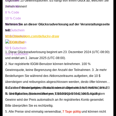
folgenden 10 Gewinnoptionen. Es hängt von Ihrem Glück ab, welchen Sie
3 % Code
VIP-Rabatte:
Bis zu 5 % Rabatt für Mitglieder.
ziehen können!
5 % Code
8 % Code
Feiertags-Specials:
Großzügige Gutscheincodes während besonderer
10 % Code
Events.
20 % Code
Nehmen Sie an dieser Glücksradverlosung auf der Veranstaltungsseite
Affiliate-Programm:
Verdienen Sie Provisionen durch Empfehlungen.
5 $ Gutschein
teil:
Blitzschnelle Lieferung
10 $ Gutschein
https://www.iggm.com/de/lucky-draw
Dank unseres großen Bestands können wir fast jeden Account-Typ sofort
20 $ Gutschein
50 $ Gutschein
bereitstellen. Sobald Ihre Informationen korrekt vorliegen, senden wir
1. Diese Glücksradverlosung beginnt am 23. Dezember 2024 (UTC-08:00)
100 $ Gutschein
Ihnen die Account-Daten in kürzester Zeit per E-Mail zu. Machen Sie eine
und endet am 1. Januar 2025 (UTC-08:00).
kurze Kaffeepause, und schon können Sie mit Ihrem neuen Account in das
2. Nur registrierte IGGM-Benutzer können teilnehmen. 100 %
Gewinnquote, keine Begrenzung der Anzahl der Teilnahmen. 3. Je mehr
Abenteuer starten.
Bestellungen Sie während des Aktionszeitraums aufgeben, die 10 $
Fünf-Sterne-Service
übersteigen und reibungslos abgeschlossen werden, desto öfter können
Taten sagen mehr als Worte: Unser
24/7-Kundenservice
unterstützt Sie bei
Sie ziehen. Bestellungen, die nicht normal abgeschlossen werden, wie z.
4. Zu den Preisen gehören Rabattcodes im Wert von 3 %/5 %/8 %/10 %/20
allen Fragen vor oder nach dem Kauf. Egal, ob Sie Hilfe beim
B. Streitigkeiten, Rückerstattungen, Erstattungen usw., sind ungültig.
% und Rabattcoupons im Wert von 5 $/10 $/20 $/50 $/100 $. Nach dem
Bestellvorgang benötigen oder Fragen zu Ihrem neuen Account haben – wir
Gewinn wird der Preis automatisch an Ihr registriertes Konto gesendet.
Bitte überprüfen Sie es rechtzeitig.
finden schnell die beste Lösung für Sie.
5. Alle Preise sind einmalig verwendbar,
7 Tage gültig
und können nicht