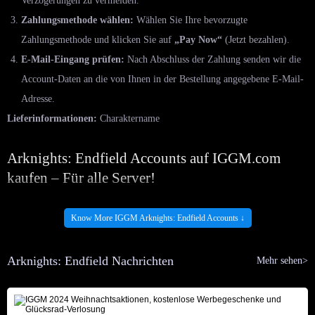
Verzögerungen zu vermeiden.
Zahlungsmethode wählen:
Wählen Sie Ihre bevorzugte
Zahlungsmethode und klicken Sie auf
„Pay Now“
(Jetzt bezahlen).
E-Mail-Eingang prüfen:
Nach Abschluss der Zahlung senden wir die
Account-Daten an die von Ihnen in der Bestellung angegebene E-Mail-
Adresse.
Lieferinformationen:
Charaktername
Arknights: Endfield Accounts auf IGGM.com
kaufen – Für alle Server!
Möchten Sie den Spaß genießen, den Sci-Fi-Planeten Talos-II zu erkunden
Know More IGGM Arknights: Endfield Accounts ↓
und Ihr Team in die Schlacht zu führen, ohne den langwierigen Prozess des
Levelns und der Charakterentwicklung von Null an zu durchlaufen? Dann
Arknights: Endfield Nachrichten
Mehr sehen>
ist der Kauf eines fertigen
Arknights: Endfield In-Game-Accounts
die
beste Wahl. So umgehen Sie das schwierige Gacha-System und erhalten
sofort Zugriff auf hochrangige Charaktere, seltene Gegenstände und Late-