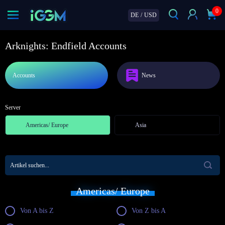
0
DE
/
USD
Arknights: Endfield Accounts
Accounts
News
Server
Americas/ Europe
Asia
Americas/ Europe
Von A bis Z
Von Z bis A