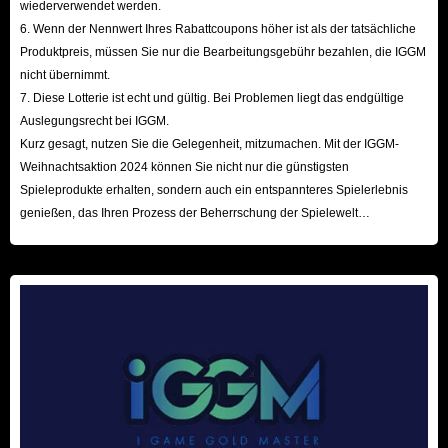
wiederverwendet werden.
Warum Arknights: Endfield Accounts kaufen?
6. Wenn der Nennwert Ihres Rabattcoupons höher ist als der tatsächliche
Produktpreis, müssen Sie nur die Bearbeitungsgebühr bezahlen, die IGGM
Der Kauf eines Accounts ist eine zuverlässige Abkürzung für Spieler, die
nicht übernimmt.
ihre Zeit effizient nutzen möchten:
7. Diese Lotterie ist echt und gültig. Bei Problemen liegt das endgültige
Auslegungsrecht bei IGGM.
Überspringen Sie den „Early Game Grind“:
Das Tutorial und die
Kurz gesagt, nutzen Sie die Gelegenheit, mitzumachen. Mit der IGGM-
Eröffnungsanimationen von Arknights: Endfield sind sehr lang (bis zu
Weihnachtsaktion 2024 können Sie nicht nur die günstigsten
einer Stunde) und können nicht übersprungen werden. Mit einem
Spieleprodukte erhalten, sondern auch ein entspannteres Spielerlebnis
fertigen Account steigen Sie direkt ins Kerngameplay ein.
genießen, das Ihren Prozess der Beherrschung der Spielewelt
beschleunigt! Wir freuen uns auf Ihren Besuch hier!
Erhalten Sie seltene Charaktere:
Da das Gacha-System oft 120
Ziehungen für einen garantierten Drop erfordert, ist es oft günstiger,
direkt einen Account mit Ihrem Wunsch-Operator zu kaufen.
Beschleunigter Basisbau:
Der Ausbau von AIC-Fabriken und
Einrichtungen erfordert viel Zeit. Accounts mit bereits entwickelter
Infrastruktur bieten hier einen enormen strategischen Vorteil.
Premium-Inhalte sofort erleben:
Obwohl es ein Free-to-Play-Titel
ist, kann der Fortschritt ohne Geldeinsatz schleppend sein. Ein