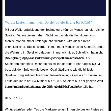
Premium-Account ermöglicht es Ihnen, sofort die anspruchsvollsten
und spannendsten Inhalte des Spiels zu erleben.
Verlassen Sie sich nicht auf Ihr Glück im Gacha-System. Holen Sie sich
Warum kaufen immer mehr Spieler Spielwährung bei iGGM?
Ihre gewünschten 5-Sterne-Charaktere noch heute bei IGGM!
Mit der Weiterentwicklung der Technologie können Menschen jetzt leichter
Spaß an Videospielen haben. Nicht nur das, da die Funktionen von
Mobiltelefonen immer umfangreicher werden, wird dieser Trend
offensichtlicher. Täglich werden immer mehr Menschen zu Spielern, und
die Währung im Spiel wird dadurch immer wichtiger. Schließlich hat nicht
jeder genug Zeit, um Spielwährung im Spiel zu verdienen.
Die Entstehung von iGGM löste dieses Problem schließlich. Als
Spieleanbieter eines Drittanbieters mit langjähriger Erfahrung ist iGGM
bestrebt, den Spielern die besten Qualitätsdienste wie die billigste
Spielwährung auf dem Markt und Powerleveling-Dienste anzubieten. Im
Laufe der Jahre hat iGGM mehr als 50.000 Spielern aus der ganzen Welt
geholfen und genießt unter Spielern ein hohes Ansehen.
Immer mehr Spieler vertrauen iGGM, weil iGGM sechs Vorteile hat:
BESTPREIS
Wir überprüfen jeden Tag die Marktpreise, um Ihnen die besten Preise zu