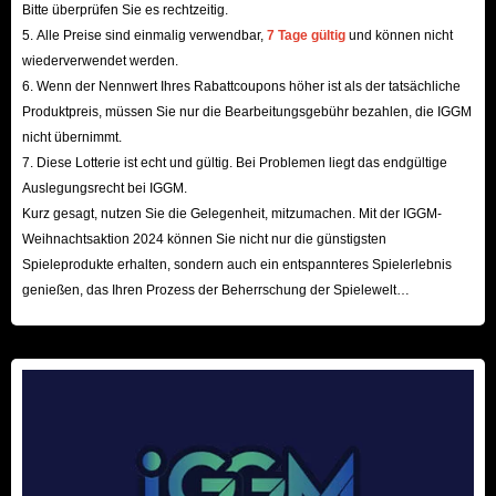
Bitte überprüfen Sie es rechtzeitig.
möglicherweise nicht der einzige Grund, warum Sie sich für IGGM.com
5. Alle Preise sind einmalig verwendbar,
7 Tage gültig
und können nicht
als besten Shop entscheiden. Könnten die hochwertigen Handelsdienste hier
wiederverwendet werden.
6. Wenn der Nennwert Ihres Rabattcoupons höher ist als der tatsächliche
also ein weiterer Grund für Sie sein? Hier wird Ihre Transaktionssicherheit
Produktpreis, müssen Sie nur die Bearbeitungsgebühr bezahlen, die IGGM
durch mehr als zehn sichere Zahlungsmethoden und autoritative
nicht übernimmt.
Verschlüsselungsmechanismen geschützt, und alle Ihre persönlichen Daten
7. Diese Lotterie ist echt und gültig. Bei Problemen liegt das endgültige
werden nicht weitergegeben.
Auslegungsrecht bei IGGM.
Darüber hinaus bietet IGGM.com einen umfangreichen 24-Stunden-
Kurz gesagt, nutzen Sie die Gelegenheit, mitzumachen. Mit der IGGM-
Weihnachtsaktion 2024 können Sie nicht nur die günstigsten
Kundendienst, der alle Ihre Probleme löst. Da unser Kundendienst
Spieleprodukte erhalten, sondern auch ein entspannteres Spielerlebnis
professionell geschult ist, werden Ihre Bedürfnisse und Unklarheiten immer
genießen, das Ihren Prozess der Beherrschung der Spielewelt
Priorität haben und Sie mit professionellen und detaillierten Antworten
beschleunigt! Wir freuen uns auf Ihren Besuch hier!
versorgt. Unser Team ist bestrebt, sicherzustellen, dass Ihr Einkaufserlebnis
von Anfang bis Ende reibungslos und angenehm ist.
In jedem Fall wird IGGM.com alle Ihre Bedürfnisse erfüllen, wenn Sie
sich für Arena Breakout Top Up entscheiden, und ist bestrebt, den
Erkundungsprozess jedes Arena Breakout-Spielers zu beschleunigen.