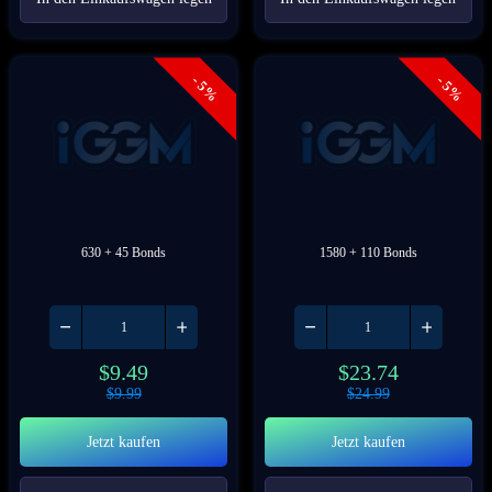
- 5%
- 5%
630 + 45 Bonds
1580 + 110 Bonds
$
9.49
$
23.74
$
9.99
$
24.99
Jetzt kaufen
Jetzt kaufen