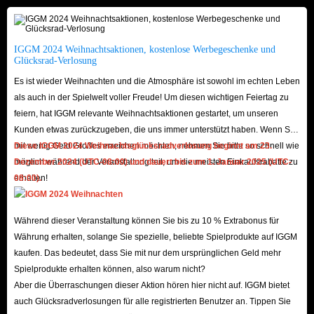
Nicht nur das, Arena Breakout Bonds beschleunigen auch Ihre Entwicklung
und halten Sie vor Ihren Konkurrenten, sodass Sie in einigen PVP-
Kämpfen einen großen Vorteil haben und mehr Kampfbelohnungen
IGGM 2024 Weihnachtsaktionen, kostenlose Werbegeschenke und
Glücksrad-Verlosung
erhalten. Darüber hinaus können Sie mit genügend Bonds wertvolle In-
Es ist wieder Weihnachten und die Atmosphäre ist sowohl im echten Leben
Game-Gegenstände mit anderen Spielern in Arena Breakout tauschen.
als auch in der Spielwelt voller Freude! Um diesen wichtigen Feiertag zu
Insgesamt sind Arena Breakout Bonds sehr wichtig für Sie, um sich auf alle
feiern, hat IGGM relevante Weihnachtsaktionen gestartet, um unseren
bevorstehenden Matches und Raids vorzubereiten, daher ist dies auch ein
Kunden etwas zurückzugeben, die uns immer unterstützt haben. Wenn Sie
unverzichtbarer Gegenstand für Sie während des gesamten Spiels. Aber
mit wenig Geld Großes erreichen möchten, nehmen Sie bitte so schnell wie
Diese IGGM 2024 Weihnachtsglücksradverlosung beginnt am 23.
möglich während der Veranstaltung teil, um die meisten Einkaufsrabatte zu
Dezember 2024 (UTC-08:00) und dauert bis zum 1. Januar 2025 (UTC-
leider gibt es keine Möglichkeit, sie in Arena Breakout kostenlos zu
erhalten!
08:00).
bekommen, also können Sie sie nur bekommen, indem Sie Arena Breakout
Top Up zum Verkauf auf IGGM.com auswählen.
Während dieser Veranstaltung können Sie bis zu 10 % Extrabonus für
Währung erhalten, solange Sie spezielle, beliebte Spielprodukte auf IGGM
Kaufen Sie Arena Breakout Top Up auf
kaufen. Das bedeutet, dass Sie mit nur dem ursprünglichen Geld mehr
IGGM.com und genießen Sie das beste
Spielprodukte erhalten können, also warum nicht?
Spielerlebnis!
Aber die Überraschungen dieser Aktion hören hier nicht auf. IGGM bietet
auch Glücksradverlosungen für alle registrierten Benutzer an. Tippen Sie
Obwohl Sie nicht viele Bonds für Arena Breakout bekommen können,