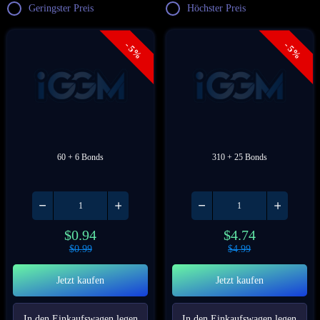
Geringster Preis
Höchster Preis
- 5%
- 5%
60 + 6 Bonds
310 + 25 Bonds
$
0.94
$
4.74
$
0.99
$
4.99
Jetzt kaufen
Jetzt kaufen
In den Einkaufswagen legen
In den Einkaufswagen legen