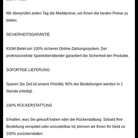
Spiel finden.
Nachdem Sie bestätigt haben, dass Ihre persönlichen Daten und das
Wir überprüfen jeden Tag die Marktpreise, um Ihnen die besten Preise zu
Spielprodukt korrekt sind, können Sie Ihre bevorzugte
bieten.
Zahlungsmethode auswählen und auf „Jetzt bezahlen“ klicken.
SICHERHEITSGARANTIE
Bitte beachten Sie abschließend, dass Sie nach der Zahlung den
Bestellstatus in Ihrem Bestellverlauf überprüfen müssen. Wenn Sie
IGGM Bietet ein 100% sicheres Online-Zahlungssystem. Der
Fragen haben, wenden Sie sich bitte umgehend an den Kundendienst.
professionellste Spieledienstleister garantiert die Sicherheit der Produkte.
SOFORTIGE LIEFERUNG
Sparen Sie Zeit ist unsere Priorität, 90% der Bestellungen werden in 1
Stunde erledigt.
100% RÜCKERSTATTUNG
Erhalten, was Sie gekauft haben oder die Rückerstattung. Sobald Ihre
Bestellung verspätet oder unzustellbar ist, können wir Ihnen Ihr Geld zu
100% zurückerstatten.