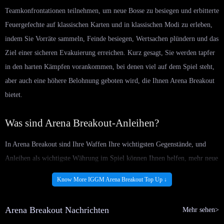
Teamkonfrontationen teilnehmen, um neue Bosse zu besiegen und erbitterte
Feuergefechte auf klassischen Karten und in klassischen Modi zu erleben,
indem Sie Vorräte sammeln, Feinde besiegen, Wertsachen plündern und das
Ziel einer sicheren Evakuierung erreichen. Kurz gesagt, Sie werden tapfer
in den harten Kämpfen vorankommen, bei denen viel auf dem Spiel steht,
aber auch eine höhere Belohnung geboten wird, die Ihnen Arena Breakout
bietet.
Was sind Arena Breakout-Anleihen?
In Arena Breakout sind Ihre Waffen Ihre wichtigsten Gegenstände, und
Anleihen als wichtigste Währung im Spiel können Ihnen helfen, mehr neue
exklusive Ausrüstung freizuschalten, wie seltene Waffen, Aufsätze und
Know More IGGM Arena Breakout Top Up ↓
Materialien, die im Standardspiel nicht verfügbar sind, wodurch Ihre
Leistung im Raid verbessert wird, da dies Ihre Überlebens- und
Arena Breakout Nachrichten
Mehr sehen>
Erfolgschancen während des Raids erheblich erhöht.