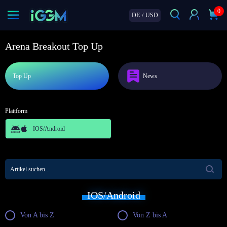
0
DE
/
USD
Arena Breakout Top Up
Top Up
News
Plattform
IOS/Android
IOS/Android
Von A bis Z
Von Z bis A