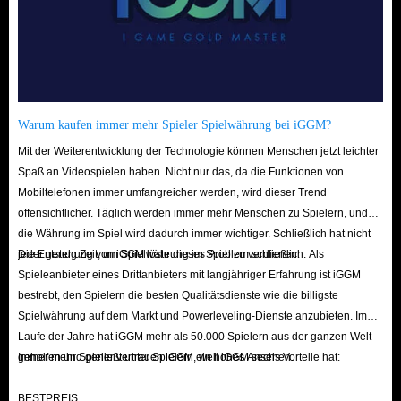
Zögern Sie also nicht, wir freuen uns auf Ihren Besuch hier!
Bestellvorgang
Rufen Sie die Arena Breakout Top Up-Schnittstelle zum Verkauf auf
Warum kaufen immer mehr Spieler Spielwährung bei iGGM?
IGGM.com auf.
Mit der Weiterentwicklung der Technologie können Menschen jetzt leichter
Wählen Sie den Server (PC/IOS/Android-Plattformen) aus, auf dem Ihr
Spaß an Videospielen haben. Nicht nur das, da die Funktionen von
Arena Breakout-Konto vorhanden ist, und wählen Sie dann die Anzahl
Mobiltelefonen immer umfangreicher werden, wird dieser Trend
der benötigten Bonds aus. Wenn Sie mehrere Optionen benötigen,
offensichtlicher. Täglich werden immer mehr Menschen zu Spielern, und
die Währung im Spiel wird dadurch immer wichtiger. Schließlich hat nicht
können Sie diese in den Warenkorb legen und später gemeinsam zur
jeder genug Zeit, um Spielwährung im Spiel zu verdienen.
Die Entstehung von iGGM löste dieses Problem schließlich. Als
Kasse gehen.
Spieleanbieter eines Drittanbieters mit langjähriger Erfahrung ist iGGM
Nachdem Sie Ihre Auswahl getroffen haben, können Sie auf „Jetzt
bestrebt, den Spielern die besten Qualitätsdienste wie die billigste
kaufen“ klicken (klicken Sie im Warenkorb auf „Zur Kasse“), um zur
Spielwährung auf dem Markt und Powerleveling-Dienste anzubieten. Im
Kassenoberfläche zu gelangen.
Laufe der Jahre hat iGGM mehr als 50.000 Spielern aus der ganzen Welt
geholfen und genießt unter Spielern ein hohes Ansehen.
Immer mehr Spieler vertrauen iGGM, weil iGGM sechs Vorteile hat:
Hier müssen Sie im Abschnitt „Lieferinformationen“ Ihre Benutzer-ID
eingeben, die Sie unter Ihrem Namen und Avatar in Ihrem Profil im
BESTPREIS