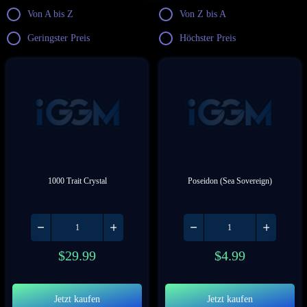
Von A bis Z
Von Z bis A
Geringster Preis
Höchster Preis
1000 Trait Crystal
Poseidon (Sea Sovereign)
$
29.99
$
4.99
Jetzt kaufen
Jetzt kaufen