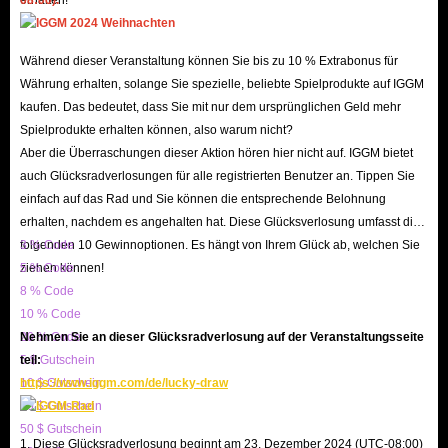
Zusammenfassend lässt sich sagen, dass IGGM.com der beste Roblox-
Während dieser Veranstaltung können Sie bis zu 10 % Extrabonus für
Spieleladen ist, um günstig Anime Defenders Crystal, Units, Gems und
Währung erhalten, solange Sie spezielle, beliebte Spielprodukte auf IGGM
Gamepass zu kaufen. Es ist Ihre Zeit und Ihr Geld wert, das Beste daraus
kaufen. Das bedeutet, dass Sie mit nur dem ursprünglichen Geld mehr
Spielprodukte erhalten können, also warum nicht?
zu machen!
Aber die Überraschungen dieser Aktion hören hier nicht auf. IGGM bietet
auch Glücksradverlosungen für alle registrierten Benutzer an. Tippen Sie
einfach auf das Rad und Sie können die entsprechende Belohnung
erhalten, nachdem es angehalten hat. Diese Glücksverlosung umfasst die
folgenden 10 Gewinnoptionen. Es hängt von Ihrem Glück ab, welchen Sie
3 % Code
ziehen können!
5 % Code
8 % Code
10 % Code
20 % Code
Nehmen Sie an dieser Glücksradverlosung auf der Veranstaltungsseite
5 $ Gutschein
teil:
10 $ Gutschein
https://www.iggm.com/de/lucky-draw
20 $ Gutschein
50 $ Gutschein
1. Diese Glücksradverlosung beginnt am 23. Dezember 2024 (UTC-08:00)