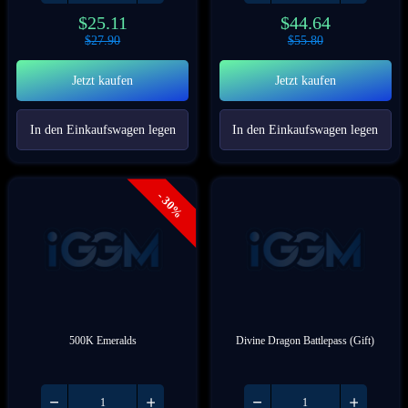
$
25.11
$
44.64
$
27.90
$
55.80
Jetzt kaufen
Jetzt kaufen
In den Einkaufswagen legen
In den Einkaufswagen legen
- 30%
500K Emeralds
Divine Dragon Battlepass (Gift)