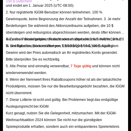
100 $ Gutschein
und endet am 1. Januar 2025 (UTC-08:00).
2. Nur registrierte IGGM-Benutzer können teilnehmen. 100 %
Gewinnquote, keine Begrenzung der Anzahl der Teilnahmen. 3. Je mehr
Bestellungen Sie während des Aktionszeitraums aufgeben, die 10 $
übersteigen und reibungslos abgeschlossen werden, desto öfter können
Sie ziehen. Bestellungen, die nicht normal abgeschlossen werden, wie z.
4. Zu den Preisen gehören Rabattcodes im Wert von 3 %/5 %/8 %/10 %/20
B. Streitigkeiten, Rückerstattungen, Erstattungen usw., sind ungültig.
% und Rabattcoupons im Wert von 5 $/10 $/20 $/50 $/100 $. Nach dem
Gewinn wird der Preis automatisch an Ihr registriertes Konto gesendet.
Bitte überprüfen Sie es rechtzeitig.
5. Alle Preise sind einmalig verwendbar,
7 Tage gültig
und können nicht
wiederverwendet werden.
6. Wenn der Nennwert Ihres Rabattcoupons höher ist als der tatsächliche
Produktpreis, müssen Sie nur die Bearbeitungsgebühr bezahlen, die IGGM
nicht übernimmt.
7. Diese Lotterie ist echt und gültig. Bei Problemen liegt das endgültige
Auslegungsrecht bei IGGM.
Kurz gesagt, nutzen Sie die Gelegenheit, mitzumachen. Mit der IGGM-
Weihnachtsaktion 2024 können Sie nicht nur die günstigsten
Spieleprodukte erhalten, sondern auch ein entspannteres Spielerlebnis