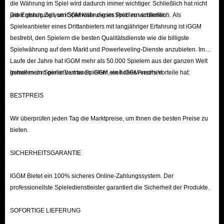
die Währung im Spiel wird dadurch immer wichtiger. Schließlich hat nicht
jeder genug Zeit, um Spielwährung im Spiel zu verdienen.
Die Entstehung von iGGM löste dieses Problem schließlich. Als
Spieleanbieter eines Drittanbieters mit langjähriger Erfahrung ist iGGM
bestrebt, den Spielern die besten Qualitätsdienste wie die billigste
Spielwährung auf dem Markt und Powerleveling-Dienste anzubieten. Im
Laufe der Jahre hat iGGM mehr als 50.000 Spielern aus der ganzen Welt
geholfen und genießt unter Spielern ein hohes Ansehen.
Immer mehr Spieler vertrauen iGGM, weil iGGM sechs Vorteile hat:
BESTPREIS
Wir überprüfen jeden Tag die Marktpreise, um Ihnen die besten Preise zu
bieten.
SICHERHEITSGARANTIE
IGGM Bietet ein 100% sicheres Online-Zahlungssystem. Der
professionellste Spieledienstleister garantiert die Sicherheit der Produkte.
SOFORTIGE LIEFERUNG