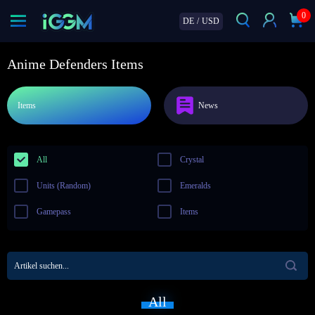
0
DE
/
USD
Anime Defenders Items
Items
News
All
Crystal
Units (Random)
Emeralds
Gamepass
Items
All