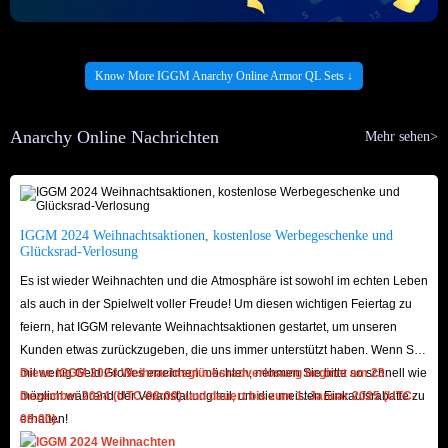
Know More IGGM Anarchy Online Armor QL Sets ↓
Anarchy Online Nachrichten
Mehr sehen>
IGGM 2024 Weihnachtsaktionen, kostenlose Werbegeschenke und
Glücksrad-Verlosung
Es ist wieder Weihnachten und die Atmosphäre ist sowohl im echten Leben
als auch in der Spielwelt voller Freude! Um diesen wichtigen Feiertag zu
feiern, hat IGGM relevante Weihnachtsaktionen gestartet, um unseren
Kunden etwas zurückzugeben, die uns immer unterstützt haben. Wenn Sie
mit wenig Geld Großes erreichen möchten, nehmen Sie bitte so schnell wie
Diese IGGM 2024 Weihnachtsglücksradverlosung beginnt am 23.
möglich während der Veranstaltung teil, um die meisten Einkaufsrabatte zu
Dezember 2024 (UTC-08:00) und dauert bis zum 1. Januar 2025 (UTC-
erhalten!
08:00).