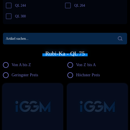
QL 244
QL 264
QL 300
Rubi-Ka - QL 75
Von A bis Z
Von Z bis A
Geringster Preis
Höchster Preis