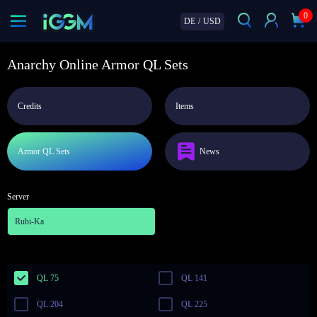
0
DE
/
USD
Anarchy Online Armor QL Sets
Credits
Items
Armor QL Sets
News
Server
Rubi-Ka
QL 75
QL 141
QL 204
QL 225