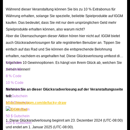
Während dieser Veranstaltung können Sie bis zu 10 % Extrabonus für
Währung erhalten, solange Sie spezielle, beliebte Spielprodukte auf IGGM
kaufen. Das bedeutet, dass Sie mit nur dem ursprünglichen Geld mehr
Spielprodukte erhalten können, also warum nicht?
Aber die Überraschungen dieser Aktion hören hier nicht auf. IGGM bietet
auch Glücksradverlosungen für alle registrierten Benutzer an. Tippen Sie
einfach auf das Rad und Sie können die entsprechende Belohnung
erhalten, nachdem es angehalten hat. Diese Glücksverlosung umfasst die
folgenden 10 Gewinnoptionen. Es hängt von Ihrem Glück ab, welchen Sie
3 % Code
ziehen können!
5 % Code
8 % Code
10 % Code
20 % Code
Nehmen Sie an dieser Glücksradverlosung auf der Veranstaltungsseite
5 $ Gutschein
teil:
10 $ Gutschein
https://www.iggm.com/de/lucky-draw
20 $ Gutschein
50 $ Gutschein
1. Diese Glücksradverlosung beginnt am 23. Dezember 2024 (UTC-08:00)
100 $ Gutschein
und endet am 1. Januar 2025 (UTC-08:00).