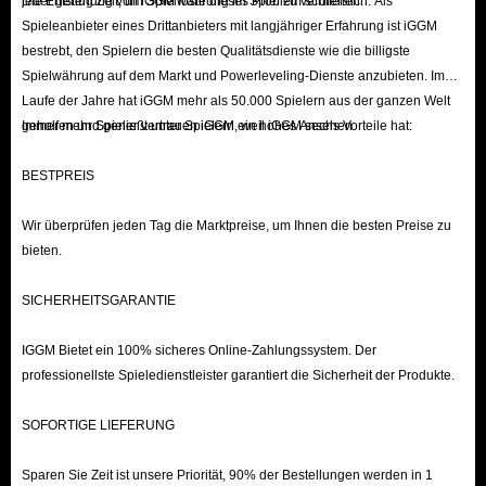
jeder genug Zeit, um Spielwährung im Spiel zu verdienen.
Die Entstehung von iGGM löste dieses Problem schließlich. Als
Spieleanbieter eines Drittanbieters mit langjähriger Erfahrung ist iGGM
bestrebt, den Spielern die besten Qualitätsdienste wie die billigste
Spielwährung auf dem Markt und Powerleveling-Dienste anzubieten. Im
Laufe der Jahre hat iGGM mehr als 50.000 Spielern aus der ganzen Welt
geholfen und genießt unter Spielern ein hohes Ansehen.
Immer mehr Spieler vertrauen iGGM, weil iGGM sechs Vorteile hat:
BESTPREIS
Wir überprüfen jeden Tag die Marktpreise, um Ihnen die besten Preise zu
bieten.
SICHERHEITSGARANTIE
IGGM Bietet ein 100% sicheres Online-Zahlungssystem. Der
professionellste Spieledienstleister garantiert die Sicherheit der Produkte.
SOFORTIGE LIEFERUNG
Sparen Sie Zeit ist unsere Priorität, 90% der Bestellungen werden in 1