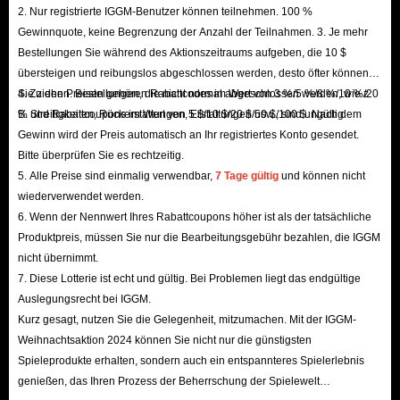
2. Nur registrierte IGGM-Benutzer können teilnehmen. 100 %
Gewinnquote, keine Begrenzung der Anzahl der Teilnahmen. 3. Je mehr
Bestellungen Sie während des Aktionszeitraums aufgeben, die 10 $
übersteigen und reibungslos abgeschlossen werden, desto öfter können
Sie ziehen. Bestellungen, die nicht normal abgeschlossen werden, wie z.
4. Zu den Preisen gehören Rabattcodes im Wert von 3 %/5 %/8 %/10 %/20
B. Streitigkeiten, Rückerstattungen, Erstattungen usw., sind ungültig.
% und Rabattcoupons im Wert von 5 $/10 $/20 $/50 $/100 $. Nach dem
Gewinn wird der Preis automatisch an Ihr registriertes Konto gesendet.
Bitte überprüfen Sie es rechtzeitig.
5. Alle Preise sind einmalig verwendbar,
7 Tage gültig
und können nicht
wiederverwendet werden.
6. Wenn der Nennwert Ihres Rabattcoupons höher ist als der tatsächliche
Produktpreis, müssen Sie nur die Bearbeitungsgebühr bezahlen, die IGGM
nicht übernimmt.
7. Diese Lotterie ist echt und gültig. Bei Problemen liegt das endgültige
Auslegungsrecht bei IGGM.
Kurz gesagt, nutzen Sie die Gelegenheit, mitzumachen. Mit der IGGM-
Weihnachtsaktion 2024 können Sie nicht nur die günstigsten
Spieleprodukte erhalten, sondern auch ein entspannteres Spielerlebnis
genießen, das Ihren Prozess der Beherrschung der Spielewelt