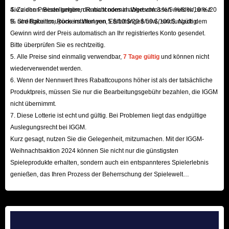
Sie ziehen. Bestellungen, die nicht normal abgeschlossen werden, wie z.
4. Zu den Preisen gehören Rabattcodes im Wert von 3 %/5 %/8 %/10 %/20
B. Streitigkeiten, Rückerstattungen, Erstattungen usw., sind ungültig.
% und Rabattcoupons im Wert von 5 $/10 $/20 $/50 $/100 $. Nach dem
Gewinn wird der Preis automatisch an Ihr registriertes Konto gesendet.
Bitte überprüfen Sie es rechtzeitig.
5. Alle Preise sind einmalig verwendbar,
7 Tage gültig
und können nicht
wiederverwendet werden.
6. Wenn der Nennwert Ihres Rabattcoupons höher ist als der tatsächliche
Produktpreis, müssen Sie nur die Bearbeitungsgebühr bezahlen, die IGGM
nicht übernimmt.
7. Diese Lotterie ist echt und gültig. Bei Problemen liegt das endgültige
Auslegungsrecht bei IGGM.
Kurz gesagt, nutzen Sie die Gelegenheit, mitzumachen. Mit der IGGM-
Weihnachtsaktion 2024 können Sie nicht nur die günstigsten
Spieleprodukte erhalten, sondern auch ein entspannteres Spielerlebnis
genießen, das Ihren Prozess der Beherrschung der Spielewelt
beschleunigt! Wir freuen uns auf Ihren Besuch hier!