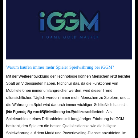
Warum kaufen immer mehr Spieler Spielwährung bei iGGM?
Mit der Weiterentwicklung der Technologie können Menschen jetzt leichter
Spaß an Videospielen haben. Nicht nur das, da die Funktionen von
Mobiltelefonen immer umfangreicher werden, wird dieser Trend
offensichtlicher. Täglich werden immer mehr Menschen zu Spielern, und
die Währung im Spiel wird dadurch immer wichtiger. Schließlich hat nicht
jeder genug Zeit, um Spielwährung im Spiel zu verdienen.
Die Entstehung von iGGM löste dieses Problem schließlich. Als
Spieleanbieter eines Drittanbieters mit langjähriger Erfahrung ist iGGM
bestrebt, den Spielern die besten Qualitätsdienste wie die billigste
Spielwährung auf dem Markt und Powerleveling-Dienste anzubieten. Im