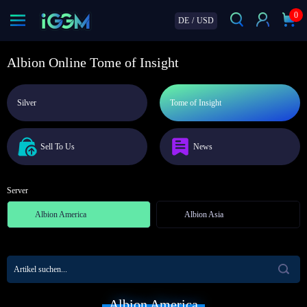
0
DE
/
USD
Albion Online Tome of Insight
Silver
Tome of Insight
Sell To Us
News
Server
Albion America
Albion Asia
Albion America