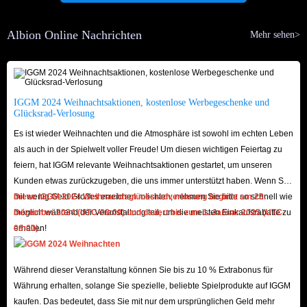
Service bieten, garantieren wir schnelle Lieferung, sichere Zahlung und
100% Rückerstattungsrichtlinie. Warum wählen Sie nicht eine billigere und
Albion Online Nachrichten
Mehr sehen>
sicherere Website, wenn Sie Albion Online Tome of Insight kaufen
möchten?
IGGM 2024 Weihnachtsaktionen, kostenlose Werbegeschenke und
Wenn Sie andere Probleme mit Albion Online haben, wenden Sie sich bitte
Glücksrad-Verlosung
an unseren 24/7-Kundendienst. Viel Glück bei Ihrem Abenteuer.
Es ist wieder Weihnachten und die Atmosphäre ist sowohl im echten Leben
als auch in der Spielwelt voller Freude! Um diesen wichtigen Feiertag zu
feiern, hat IGGM relevante Weihnachtsaktionen gestartet, um unseren
Kunden etwas zurückzugeben, die uns immer unterstützt haben. Wenn Sie
mit wenig Geld Großes erreichen möchten, nehmen Sie bitte so schnell wie
Diese IGGM 2024 Weihnachtsglücksradverlosung beginnt am 23.
möglich während der Veranstaltung teil, um die meisten Einkaufsrabatte zu
Dezember 2024 (UTC-08:00) und dauert bis zum 1. Januar 2025 (UTC-
erhalten!
08:00).
Während dieser Veranstaltung können Sie bis zu 10 % Extrabonus für
Währung erhalten, solange Sie spezielle, beliebte Spielprodukte auf IGGM
kaufen. Das bedeutet, dass Sie mit nur dem ursprünglichen Geld mehr