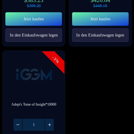
$
383.23
$
426.64
$
399.20
$
449.10
Jetzt kaufen
Jetzt kaufen
In den Einkaufswagen legen
In den Einkaufswagen legen
- 5%
Adept's Tome of Insight*10000