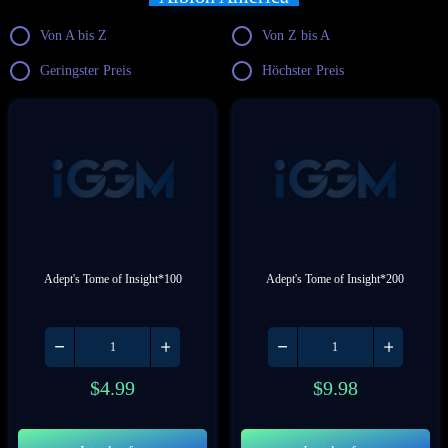
Von A bis Z
Von Z bis A
Geringster Preis
Höchster Preis
Adept's Tome of Insight*100
Adept's Tome of Insight*200
$
4.99
$
9.98