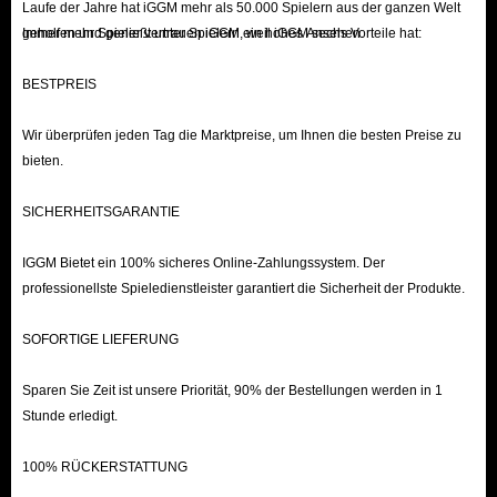
Laufe der Jahre hat iGGM mehr als 50.000 Spielern aus der ganzen Welt
geholfen und genießt unter Spielern ein hohes Ansehen.
Immer mehr Spieler vertrauen iGGM, weil iGGM sechs Vorteile hat:
BESTPREIS
Wir überprüfen jeden Tag die Marktpreise, um Ihnen die besten Preise zu
bieten.
SICHERHEITSGARANTIE
IGGM Bietet ein 100% sicheres Online-Zahlungssystem. Der
professionellste Spieledienstleister garantiert die Sicherheit der Produkte.
SOFORTIGE LIEFERUNG
Sparen Sie Zeit ist unsere Priorität, 90% der Bestellungen werden in 1
Stunde erledigt.
100% RÜCKERSTATTUNG