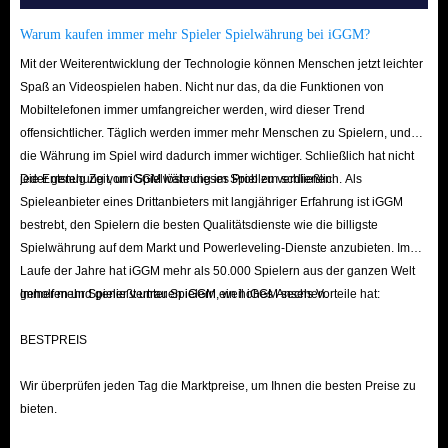
Accessoires:
Dekorative Items, die wichtige Attributboni liefern.
Warum kaufen immer mehr Spieler Spielwährung bei iGGM?
Handwerksmaterialien:
Werden für das Crafting oder Verbessern von
Mit der Weiterentwicklung der Technologie können Menschen jetzt leichter
Ausrüstung benötigt.
Spaß an Videospielen haben. Nicht nur das, da die Funktionen von
Wie sammelt man Ressourcen?
Mobiltelefonen immer umfangreicher werden, wird dieser Trend
Dungeons:
Das Abschließen von Dungeons bringt In-Game-Währung
offensichtlicher. Täglich werden immer mehr Menschen zu Spielern, und
und wertvolle
Veredelungssteine
für Ausrüstungs-Upgrades ein.
die Währung im Spiel wird dadurch immer wichtiger. Schließlich hat nicht
jeder genug Zeit, um Spielwährung im Spiel zu verdienen.
Die Entstehung von iGGM löste dieses Problem schließlich. Als
Tägliche/Wöchentliche Quests:
Diese bieten großzügige Belohnungen,
Spieleanbieter eines Drittanbieters mit langjähriger Erfahrung ist iGGM
einschließlich Publikumsenergie.
bestrebt, den Spielern die besten Qualitätsdienste wie die billigste
Handel:
Sie können Ressourcen und Crafting-Items mit anderen
Spielwährung auf dem Markt und Powerleveling-Dienste anzubieten. Im
Spielern kaufen und verkaufen.
Laufe der Jahre hat iGGM mehr als 50.000 Spielern aus der ganzen Welt
PvP:
Verdienen Sie
Abyss-Punkte (AP)
in PvP-Matches, um spezielle
geholfen und genießt unter Spielern ein hohes Ansehen.
Immer mehr Spieler vertrauen iGGM, weil iGGM sechs Vorteile hat:
Ausrüstung zu kaufen.
BESTPREIS
Monster-Drops:
Besiegte Gegner lassen Loot fallen, darunter
gebundene Dungeon-Ausrüstung.
Wir überprüfen jeden Tag die Marktpreise, um Ihnen die besten Preise zu
Kauf bei IGGM:
Wenn Sie keine Lust auf mühsames Farming haben,
bieten.
finden Sie bei IGGM alles – von mächtigen Waffen bis hin zu seltenen