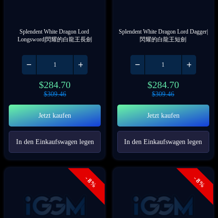
Splendent White Dragon Lord 
Splendent White Dragon Lord Dagger|
Longsword|閃耀的白龍王長劍
閃耀的白龍王短劍
$
284.70
$
284.70
$
309.46
$
309.46
Jetzt kaufen
Jetzt kaufen
In den Einkaufswagen legen
In den Einkaufswagen legen
- 8%
- 8%