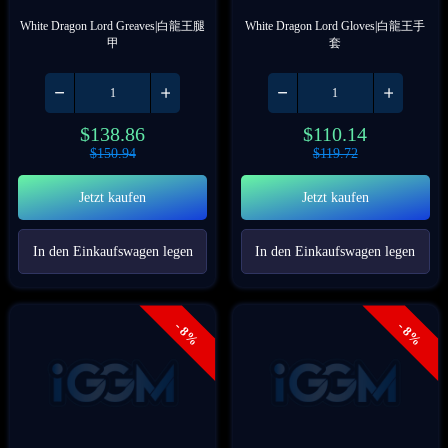
White Dragon Lord Greaves|白龍王腿
White Dragon Lord Gloves|白龍王手
甲
套
$
138.86
$
110.14
$
150.94
$
119.72
Jetzt kaufen
Jetzt kaufen
In den Einkaufswagen legen
In den Einkaufswagen legen
- 8%
- 8%