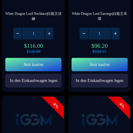
White Dragon Lord Necklace|白龍王項
White Dragon Lord Earrings|白龍王耳
鍊
環
$
116.00
$
96.20
$
126.09
$
104.57
Jetzt kaufen
Jetzt kaufen
In den Einkaufswagen legen
In den Einkaufswagen legen
- 8%
- 8%