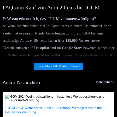
FAQ zum Kauf von Aion 2 Items bei IGGM
F: Woran erkenne ich, dass IGGM vertrauenswürdig ist?
A: Wenn Sie zum ersten Mal In-Game-Items in einem Drittanbieter-Shop
kaufen, ist es ratsam, Kundenbewertungen zu prüfen. IGGM ist eine
erstklassige Adresse: Bis heute haben über
155.000 Nutzer
unsere
Dienstleistungen auf
Trustpilot
und im
Google Store
bewertet, wobei über
95 % der Bewertungen 5-Sterne-Ratings
sind. Dies belegt die Stabilität
und Zuverlässigkeit unseres Services. IGGM ist daher der beste Marktplatz
Know More IGGM Aion 2 Items ↓
für Aion 2 Items.
F: Sind die Items hier günstig?
Aion 2 Nachrichten
Mehr sehen>
A: Absolut! Unsere Website bietet stets die günstigsten Aion 2 Items an.
Professionelle Spieler überwachen täglich die Preisschwankungen am
Markt und passen unsere Preise an, damit Sie hier mühelos die
kosteneffizientesten Waffen erwerben können.
IGGM 2024 Weihnachtsaktionen, kostenlose Werbegeschenke und
Glücksrad-Verlosung
F: Welche Angebote gibt es?