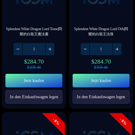
Splendent White Dragon Lord Tome|閃
Splendent White Dragon Lord Orb|閃
耀的白龍王魔法書
耀的白龍王法珠
$
284.70
$
284.70
$
309.46
$
309.46
Jetzt kaufen
Jetzt kaufen
In den Einkaufswagen legen
In den Einkaufswagen legen
- 8%
- 8%