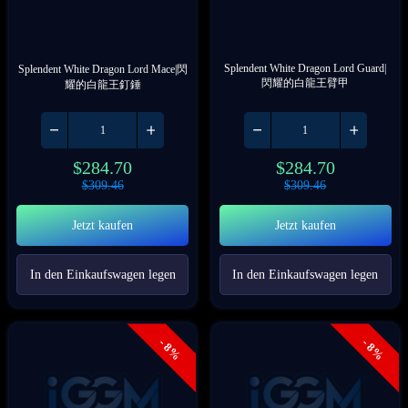
Splendent White Dragon Lord Guard|
Splendent White Dragon Lord Mace|閃
閃耀的白龍王臂甲
耀的白龍王釘錘
$
284.70
$
284.70
$
309.46
$
309.46
Jetzt kaufen
Jetzt kaufen
In den Einkaufswagen legen
In den Einkaufswagen legen
- 8%
- 8%