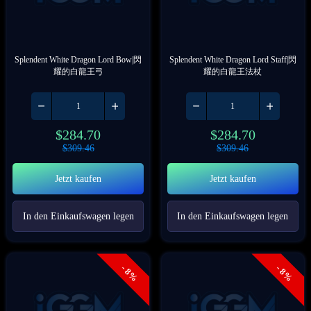
Splendent White Dragon Lord Bow|閃
Splendent White Dragon Lord Staff|閃
耀的白龍王弓
耀的白龍王法杖
$
284.70
$
284.70
$
309.46
$
309.46
Jetzt kaufen
Jetzt kaufen
In den Einkaufswagen legen
In den Einkaufswagen legen
- 8%
- 8%