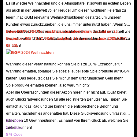
Es ist wieder Weihnachten und die Atmosphäre ist sowohl im echten Leben
A: IGGM bietet Ihnen verschiedene Rabatte:
als auch in der Spielwelt voller Freude! Um diesen wichtigen Feiertag zu
VIP-Rabatt:
Als registrierter Nutzer starten Sie direkt mit VIP-Rang 1
feiern, hat IGGM relevante Weihnachtsaktionen gestartet, um unseren
(1 % Rabatt). Mit steigendem Umsatz können Sie bis auf Rang 5
Kunden etwas zurückzugeben, die uns immer unterstützt haben. Wenn Sie
mit wenig Geld Großes erreichen möchten, nehmen Sie bitte so schnell wie
Diese IGGM 2024 Weihnachtsglücksradverlosung beginnt am 23.
aufsteigen und bis zu
5 % Rabatt
auf Aion 2 Items erhalten.
möglich während der Veranstaltung teil, um die meisten Einkaufsrabatte zu
Dezember 2024 (UTC-08:00) und dauert bis zum 1. Januar 2025 (UTC-
Affiliate-Programm:
Werden Sie Partner und erhalten Sie einen
erhalten!
08:00).
exklusiven Link. Wenn jemand über Ihren Link bestellt, verdienen Sie
eine Provision – so machen Sie Geld beim Zocken!
Während dieser Veranstaltung können Sie bis zu 10 % Extrabonus für
Feiertags-Sales:
Zu Anlässen wie
Black Friday, Weihnachten oder
Währung erhalten, solange Sie spezielle, beliebte Spielprodukte auf IGGM
Halloween
bieten wir zeitlich begrenzte Promotionen und
kaufen. Das bedeutet, dass Sie mit nur dem ursprünglichen Geld mehr
Gewinnspiele für Rabattcodes an.
Spielprodukte erhalten können, also warum nicht?
F: Wie finde ich die gewünschten Waffen?
Aber die Überraschungen dieser Aktion hören hier nicht auf. IGGM bietet
auch Glücksradverlosungen für alle registrierten Benutzer an. Tippen Sie
A: Um den Einkauf zu erleichtern, haben wir unsere Aion 2 Items in
einfach auf das Rad und Sie können die entsprechende Belohnung
Kategorien unterteilt. Sie können nach Item-Typ filtern oder direkt den
erhalten, nachdem es angehalten hat. Diese Glücksverlosung umfasst die
Namen des Items in die Suche eingeben. Achten Sie auf die korrekte
folgenden 10 Gewinnoptionen. Es hängt von Ihrem Glück ab, welchen Sie
3 % Code
Schreibweise, um sofortige Ergebnisse zu erhalten!
ziehen können!
5 % Code
F: Ist die Lieferung schnell?
8 % Code