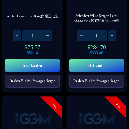
Splendent White Dragon Lord 
White Dragon Lord Ring|白龍王戒指
Greatsword|閃耀的白龍王巨劍
$
75.57
$
284.70
$
82.14
$
309.46
Jetzt kaufen
Jetzt kaufen
In den Einkaufswagen legen
In den Einkaufswagen legen
- 8%
- 8%