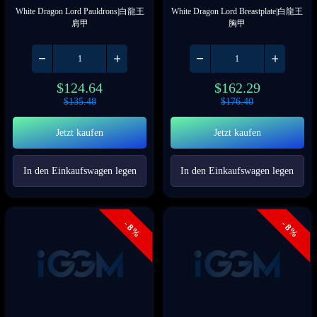
White Dragon Lord Pauldrons|白龍王
White Dragon Lord Breastplate|白龍王
肩甲
胸甲
$
124.64
$
162.29
$
135.48
$
176.40
Jetzt kaufen
Jetzt kaufen
In den Einkaufswagen legen
In den Einkaufswagen legen
- 8%
- 8%