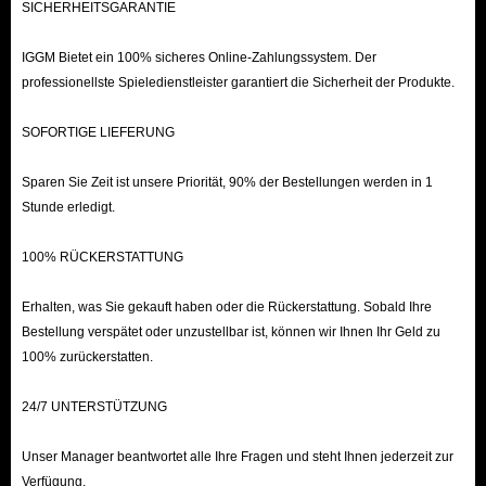
SICHERHEITSGARANTIE
Veredelungssteinen!
Kurz gesagt: Als führender Shop für Aion 2 Items bietet IGGM jedem
IGGM Bietet ein 100% sicheres Online-Zahlungssystem. Der
Spieler eine riesige Auswahl, eine sichere Umgebung, niedrige Preise und
professionellste Spieledienstleister garantiert die Sicherheit der Produkte.
eine blitzschnelle Lieferung.
SOFORTIGE LIEFERUNG
Sparen Sie Zeit ist unsere Priorität, 90% der Bestellungen werden in 1
Stunde erledigt.
100% RÜCKERSTATTUNG
Erhalten, was Sie gekauft haben oder die Rückerstattung. Sobald Ihre
Bestellung verspätet oder unzustellbar ist, können wir Ihnen Ihr Geld zu
100% zurückerstatten.
24/7 UNTERSTÜTZUNG
Unser Manager beantwortet alle Ihre Fragen und steht Ihnen jederzeit zur
Verfügung.