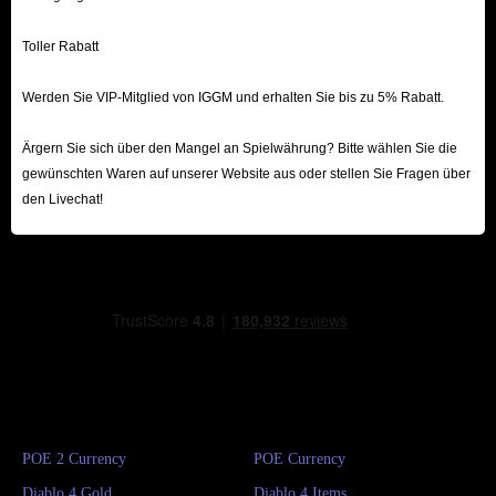
Toller Rabatt
Werden Sie VIP-Mitglied von IGGM und erhalten Sie bis zu 5% Rabatt.
Ärgern Sie sich über den Mangel an Spielwährung? Bitte wählen Sie die
gewünschten Waren auf unserer Website aus oder stellen Sie Fragen über
den Livechat!
POE 2 Currency
POE Currency
Diablo 4 Gold
Diablo 4 Items