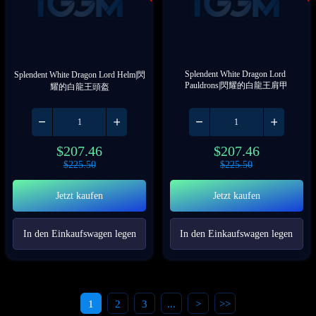
Splendent White Dragon Lord 
Splendent White Dragon Lord Helm|閃
Pauldrons|閃耀的白龍王肩甲
耀的白龍王頭盔
$
207.46
$
207.46
$
225.50
$
225.50
Jetzt kaufen
Jetzt kaufen
In den Einkaufswagen legen
In den Einkaufswagen legen
1
2
3
...
>
>>