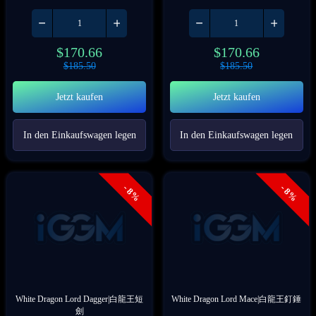
$
170.66
$
170.66
$
185.50
$
185.50
Jetzt kaufen
Jetzt kaufen
In den Einkaufswagen legen
In den Einkaufswagen legen
- 8%
- 8%
White Dragon Lord Dagger|白龍王短
White Dragon Lord Mace|白龍王釘錘
劍