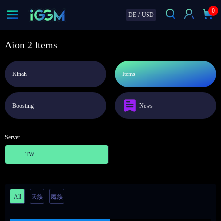
0
DE
/
USD
Aion 2 Items
Kinah
Items
Boosting
News
Server
TW
All
天族
魔族