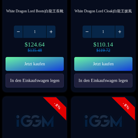
White Dragon Lord Boots|白龍王長靴
White Dragon Lord Cloak|白龍王披風
$
124.64
$
110.14
$
135.48
$
119.72
Jetzt kaufen
Jetzt kaufen
In den Einkaufswagen legen
In den Einkaufswagen legen
- 8%
- 8%