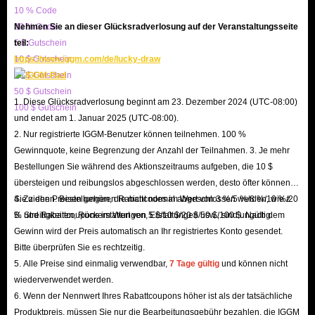
10 % Code
A: Dank unseres großen Inventars und klarer Prozesse bereiten wir Ihre
20 % Code
Nehmen Sie an dieser Glücksradverlosung auf der Veranstaltungsseite
Bestellung sofort vor. Wenn Ihre Angaben korrekt sind und Sie kurz mit
5 $ Gutschein
teil:
unserem Team kooperieren, erhalten Sie Ihre Items oft innerhalb von
10 $ Gutschein
https://www.iggm.com/de/lucky-draw
wenigen Minuten
! Unsere blitzschnelle Lieferung sorgt dafür, dass Ihr
20 $ Gutschein
50 $ Gutschein
Spielfortschritt nicht unterbrochen wird.
1. Diese Glücksradverlosung beginnt am 23. Dezember 2024 (UTC-08:00)
100 $ Gutschein
F: Welche Zahlungsmethoden stehen zur Verfügung?
und endet am 1. Januar 2025 (UTC-08:00).
A: Wir bieten eine Vielzahl sicherer Methoden an, darunter
PayPal,
2. Nur registrierte IGGM-Benutzer können teilnehmen. 100 %
Gewinnquote, keine Begrenzung der Anzahl der Teilnahmen. 3. Je mehr
Kreditkarte, Google Pay, Apple Pay
und weitere lokale Optionen. Jede
Bestellungen Sie während des Aktionszeitraums aufgeben, die 10 $
Methode wurde mehrfach sicherheitsgeprüft, damit Sie Ihre Aion 2
übersteigen und reibungslos abgeschlossen werden, desto öfter können
Rüstung völlig unbesorgt kaufen können.
Sie ziehen. Bestellungen, die nicht normal abgeschlossen werden, wie z.
4. Zu den Preisen gehören Rabattcodes im Wert von 3 %/5 %/8 %/10 %/20
F: Gibt es einen 24/7 Kundensupport?
B. Streitigkeiten, Rückerstattungen, Erstattungen usw., sind ungültig.
% und Rabattcoupons im Wert von 5 $/10 $/20 $/50 $/100 $. Nach dem
A: Ja! Bei Problemen können Sie sich jederzeit an unser professionelles
Gewinn wird der Preis automatisch an Ihr registriertes Konto gesendet.
Bitte überprüfen Sie es rechtzeitig.
Team wenden. Wir antworten schnellstmöglich und bieten Ihnen die beste
5. Alle Preise sind einmalig verwendbar,
7 Tage gültig
und können nicht
Lösung. Unser Kundenservice ist rund um die Uhr für Sie da!
wiederverwendet werden.
6. Wenn der Nennwert Ihres Rabattcoupons höher ist als der tatsächliche
Aion 2 Item-Übersicht | Typen, Farming & mehr
Produktpreis, müssen Sie nur die Bearbeitungsgebühr bezahlen, die IGGM