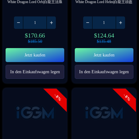
White Dragon Lord Orb|白龍王法珠
White Dragon Lord Helm|白龍王頭盔
$
170.66
$
124.64
$
185.50
$
135.48
Jetzt kaufen
Jetzt kaufen
In den Einkaufswagen legen
In den Einkaufswagen legen
- 8%
- 8%