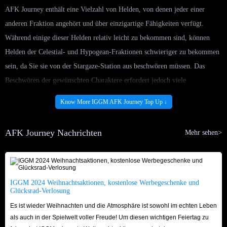
AFK Journey enthält eine Vielzahl von Helden, von denen jeder einer
anderen Fraktion angehört und über einzigartige Fähigkeiten verfügt.
Während einige dieser Helden relativ leicht zu bekommen sind, können
Helden der Celestial- und Hypogean-Fraktionen schwieriger zu bekommen
sein, da Sie sie von der Stargaze-Station aus beschwören müssen. Das
Beschwören der gewünschten Charaktere erfordert jedoch viele
hochrangige Ressourcen im Spiel, wie z. B. Stellar Crystals und Dragon
Know More IGGM AFK Journey Top Up ↓
Crystals.
Drachenkristalle sind die begehrte Währung in AFK Journey und
AFK Journey Nachrichten
Mehr sehen>
unverzichtbar, um neue Helden freizuschalten, Fähigkeiten zu verbessern
und seltene Gegenstände zu erhalten. Allerdings sind die Möglichkeiten,
diese Währung im Spiel zu erhalten, ziemlich begrenzt, sodass mehr
Spieler auf das Aufladen zurückgreifen, um ihre Ziele zu erreichen.
IGGM 2024 Weihnachtsaktionen, kostenlose Werbegeschenke und
Glücksrad-Verlosung
Natürlich bietet unser AFK Journey-Aufladeservice neben dem Aufladen
Es ist wieder Weihnachten und die Atmosphäre ist sowohl im echten Leben
von Drachenkristallen auch Classic Gazette und Premium Gazette, einen
als auch in der Spielwelt voller Freude! Um diesen wichtigen Feiertag zu
Kanal, der Sie mit einer stabilen Versorgung mit Kristallen und