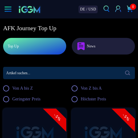
0
DE
/
USD
AFK Journey Top Up
Top Up
News
Von A bis Z
Von Z bis A
Geringster Preis
Höchster Preis
- 5%
- 5%