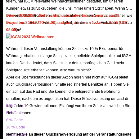
feiern, hat IGGM relevante Weihnachtsaktionen gestartet, um unseren
Spielressourcen versorgen kann.
Kunden etwas zurückzugeben, die uns immer unterstützt haben. Wenn Sie
Classic Gazette bietet Ihnen insgesamt 12.000 Diamanten, darunter 3.000
mit wenig Geld Großes erreichen möchten, nehmen Sie bitte so schnell wie
Diese IGGM 2024 Weihnachtsglücksradverlosung beginnt am 23.
möglich während der Veranstaltung teil, um die meisten Einkaufsrabatte zu
Dezember 2024 (UTC-08:00) und dauert bis zum 1. Januar 2025 (UTC-
im Voraus, 9.000 für den Monat und einige VIP-Punkte.
erhalten!
08:00).
Premium Gazette bietet Ihnen nicht nur Diamanten, sondern auch 70
epische Einladungsbriefe, darunter 10 im Voraus und dann 2 pro Tag für
Während dieser Veranstaltung können Sie bis zu 10 % Extrabonus für
den Monat, und einige VIP-Punkte.
Währung erhalten, solange Sie spezielle, beliebte Spielprodukte auf IGGM
kaufen. Das bedeutet, dass Sie mit nur dem ursprünglichen Geld mehr
Wie verwenden Sie Ihre AFK Journey-
Spielprodukte erhalten können, also warum nicht?
Drachenkristalle richtig?
Aber die Überraschungen dieser Aktion hören hier nicht auf. IGGM bietet
auch Glücksradverlosungen für alle registrierten Benutzer an. Tippen Sie
Da wir nun wissen, dass Drachenkristalle in AFK Journey so wertvoll sind,
einfach auf das Rad und Sie können die entsprechende Belohnung
ist es wichtig, sie richtig auszugeben. Hier sind einige der strategischsten
erhalten, nachdem es angehalten hat. Diese Glücksverlosung umfasst die
Möglichkeiten, Kristalle einzusetzen:
folgenden 10 Gewinnoptionen. Es hängt von Ihrem Glück ab, welchen Sie
3 % Code
ziehen können!
5 % Code
Konzentrieren Sie sich auf das Beschwören: Verwenden Sie
8 % Code
Drachenkristalle, um mächtige Helden zu beschwören, da ein starkes
10 % Code
Team Ihren Fortschritt erheblich steigern kann.
20 % Code
Nehmen Sie an dieser Glücksradverlosung auf der Veranstaltungsseite