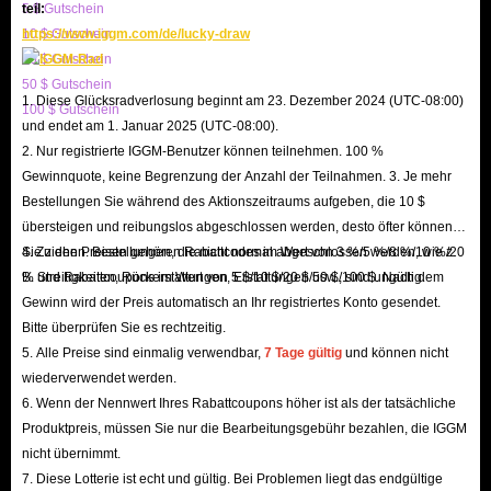
5 $ Gutschein
teil:
Verbessern Sie wichtige Ausrüstung: Investieren Sie in die Verbesserung
10 $ Gutschein
https://www.iggm.com/de/lucky-draw
der wichtigsten Ausrüstung Ihres Teams, um sicherzustellen, dass es für
20 $ Gutschein
Herausforderungen gut gerüstet ist.
50 $ Gutschein
1. Diese Glücksradverlosung beginnt am 23. Dezember 2024 (UTC-08:00)
Nehmen Sie an Events teil: Bei besonderen Events bringen AFK
100 $ Gutschein
und endet am 1. Januar 2025 (UTC-08:00).
Journey-Drachenkristalle tendenziell bessere Belohnungen, daher ist
2. Nur registrierte IGGM-Benutzer können teilnehmen. 100 %
dies der beste Zeitpunkt, um sie auszugeben.
Gewinnquote, keine Begrenzung der Anzahl der Teilnahmen. 3. Je mehr
Kaufen Sie Ressourcen: Erhalten Sie wichtige Ressourcen oder
Bestellungen Sie während des Aktionszeitraums aufgeben, die 10 $
Gegenstände, die Ihr Gameplay und Ihr Gesamterlebnis verbessern
übersteigen und reibungslos abgeschlossen werden, desto öfter können
Sie ziehen. Bestellungen, die nicht normal abgeschlossen werden, wie z.
4. Zu den Preisen gehören Rabattcodes im Wert von 3 %/5 %/8 %/10 %/20
können.
B. Streitigkeiten, Rückerstattungen, Erstattungen usw., sind ungültig.
% und Rabattcoupons im Wert von 5 $/10 $/20 $/50 $/100 $. Nach dem
Vorrat anlegen: Behalten Sie einige Kristalle für kommende Updates
Gewinn wird der Preis automatisch an Ihr registriertes Konto gesendet.
oder Funktionen in Reserve, die möglicherweise exklusive Inhalte oder
Bitte überprüfen Sie es rechtzeitig.
Helden bieten.
5. Alle Preise sind einmalig verwendbar,
7 Tage gültig
und können nicht
wiederverwendet werden.
Indem Spieler diese Richtlinien befolgen, können sie fundierte
6. Wenn der Nennwert Ihres Rabattcoupons höher ist als der tatsächliche
Entscheidungen darüber treffen, wie sie ihre Drachenkristalle in AFK
Produktpreis, müssen Sie nur die Bearbeitungsgebühr bezahlen, die IGGM
Journey am besten zuweisen, und so ein lohnendes Spielerlebnis
nicht übernimmt.
sicherstellen.
7. Diese Lotterie ist echt und gültig. Bei Problemen liegt das endgültige