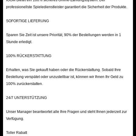
IGGM Bietet ein 100% sicheres Online-Zahlungssystem. Der
Wählen Sie die gewünschten Artikel aus, klicken Sie auf „In den
professionellste Spieledienstleister garantiert die Sicherheit der Produkte.
Warenkorb“ und dann auf „Zur Kasse“, wenn Sie fertig sind.
Geben Sie Ihre Kontoinformationen an, damit wir uns anmelden und
SOFORTIGE LIEFERUNG
die Aufladung abschließen können. Bitte beachten Sie, dass Sie sich
Sparen Sie Zeit ist unsere Priorität, 90% der Bestellungen werden in 1
während dieses Vorgangs nicht beim Spiel anmelden sollten.
Stunde erledigt.
Wählen Sie die für Sie verfügbare Zahlungsmethode aus und klicken
Sie auf „Jetzt bezahlen“.
100% RÜCKERSTATTUNG
Nachdem die Aufladung abgeschlossen ist, melden wir uns von Ihrem
Erhalten, was Sie gekauft haben oder die Rückerstattung. Sobald Ihre
Konto ab und löschen den Anmeldeverlauf.
Bestellung verspätet oder unzustellbar ist, können wir Ihnen Ihr Geld zu
100% zurückerstatten.
Günstiges AFK Journey Top Up Kaufen bei
IGGM.com – Drachenkristalle zu verkaufen
24/7 UNTERSTÜTZUNG
Als AFK Journey-Spieler müssen Sie verstehen, wie wichtig es ist,
Unser Manager beantwortet alle Ihre Fragen und steht Ihnen jederzeit zur
genügend Drachenkristalle und Classic/Premium Gazette zu haben, um im
Verfügung.
Spiel die Nase vorn zu haben. Wenn Sie diese Ressourcen zur Verfügung
Toller Rabatt
haben, kann das Ihr Spielerlebnis komplett verändern.