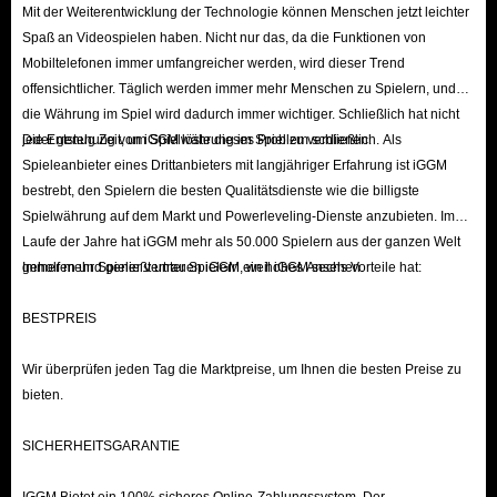
Mit der Weiterentwicklung der Technologie können Menschen jetzt leichter
zusätzliche Belohnungen wie Mithril-Punkte und epische Einladungsbriefe,
Spaß an Videospielen haben. Nicht nur das, da die Funktionen von
die das Gameplay weiter bereichern, indem sie es den Spielern
Mobiltelefonen immer umfangreicher werden, wird dieser Trend
offensichtlicher. Täglich werden immer mehr Menschen zu Spielern, und
ermöglichen, mehr Spielmodi zu erkunden und epische Helden zu
die Währung im Spiel wird dadurch immer wichtiger. Schließlich hat nicht
rekrutieren.
jeder genug Zeit, um Spielwährung im Spiel zu verdienen.
Die Entstehung von iGGM löste dieses Problem schließlich. Als
Wenn Sie jedoch echtes Geld ausgeben möchten, um AFK Journey
Spieleanbieter eines Drittanbieters mit langjähriger Erfahrung ist iGGM
Drachenkristalle aufzuladen, sollten Sie IGGM.com in Betracht ziehen.
bestrebt, den Spielern die besten Qualitätsdienste wie die billigste
IGGM ist eine renommierte Aufladeplattform, die für ihren professionellen
Spielwährung auf dem Markt und Powerleveling-Dienste anzubieten. Im
Laufe der Jahre hat iGGM mehr als 50.000 Spielern aus der ganzen Welt
und aufmerksamen Kundenservice bekannt ist. Einkaufen auf unserer
geholfen und genießt unter Spielern ein hohes Ansehen.
Immer mehr Spieler vertrauen iGGM, weil iGGM sechs Vorteile hat:
Website bietet Ihnen nicht nur das sicherste Einkaufserlebnis, sondern spart
Ihnen auch viel Geld, was sich absolut lohnt!
BESTPREIS
Schritte zum Aufladen von AFK Journey Dragon
Wir überprüfen jeden Tag die Marktpreise, um Ihnen die besten Preise zu
bieten.
Crystals auf IGGM.com
SICHERHEITSGARANTIE
Gehen Sie zu IGGM.com.
Öffnen Sie die AFK Journey-Aufladeseite.