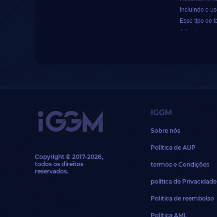
inclui as seg
incluindo o us
Esse tipo de 
Código 3%
A fim de prote
Código 5%
1. Nosso únic
Código 8%
Qualquer outro
Código 10%
2. IGGM nunca
Participe ne
comercial ou 
Código 20%
https://www.
3. O principal
Cupão de $5
evitar perda d
IGGM
1.º Este sort
4. Qualquer n
Cupão de $1
2.º Somente o
Sobre nós
evidências rel
3.º Quanto ma
Cupão de $2
Últim
Política de AUP
pedidos que n
de 2
Copyright © 2017-2026,
Cupão de $5
4.º Os prémi
todos os direitos
termos e Condições
reservados.
prémio será e
Cupão de $1
Em janeiro de
política de Privacidade
5.º Todos os p
empresa. Eles
6.Se o valor 
Politica de reembolso
instagram.
suportará.
Política AML