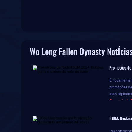
Wo Long Fallen Dynasty NotÍcia
Promoções de 
É novamente N
promoções de 
mais rapidame
O sorteio da 
Durante este 
IGGM: Declaraç
que pode obte
Mas as surpre
Recentemente,