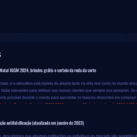
s
Natal IGGM 2024, brindes grátis e sorteio da roda da sorte
atal, e a atmosfera está repleta de alegria tanto na vida real como no mundo dos 
Natal relevantes para retribuir aos nossos clientes que sempre nos apoiaram. Se 
nte possível durante o evento para aproveitar os maiores descontos em compras!
Roda da Sorte de Natal da IGGM 2024 começa a 23 de dezembro de 2024 (UTC-08
evento, desde que compre produtos especiais de jogos populares na IGGM, pode u
ão antifalsificação (atualizada em janeiro de 2023)
r mais produtos de jogos apenas com o dinheiro original, por isso porque não?
sas desta promoção não ficam por aqui. A IGGM também oferece sorteios de rodas da
 descobrimos que algumas instituições ou indivíduos no mercado são suspeitos de i