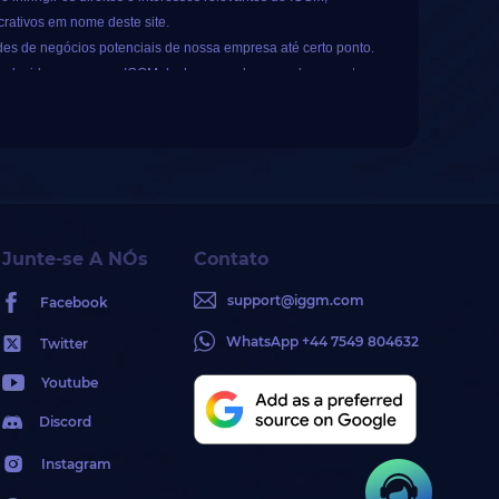
crativos em nome deste site.
des de negócios potenciais de nossa empresa até certo ponto.
am induzidos em erro, o IGGM declara e esclarece solenemente:
te não assume nenhuma responsabilidade legal pela conduta
mos outros serviços, por favor, diferencie cuidadosamente para
Junte-se A NÓs
Contato
e janeiro de 2025 (UTC-08:00).
er interrompida imediatamente. A equipe do IGGM coletou
limite no número de participações.
support@iggm.com
Facebook
or, se necessário.
rem concluídas sem problemas, mais vezes poderá sortear. Os
ifalsificação (janeiro
WhatsApp +44 7549 804632
Twitter
tc., serão inválidos.
 5 USD/10 USD/20 USD/50 USD/100 USD. Após ganhar, o
Youtube
oubado a marca registrada "IGGM" sem a permissão de nossa
Discord
 também vinculam nossas avaliações do Trustpilot em seu
erá de pagar a taxa de manuseamento, e a IGGM não a
Instagram