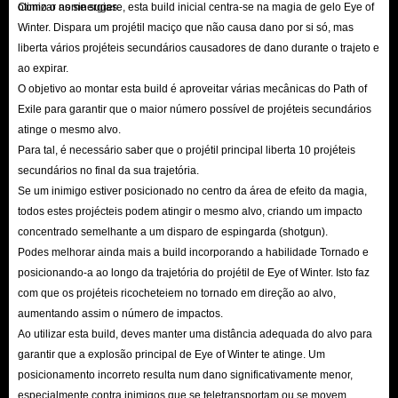
recolher a antiga moeda Ducat do leito marinho para modificar o teu
otimizar as sinergias.
Como o nome sugere, esta build inicial centra-se na magia de gelo Eye of
equipamento, desbloqueando efeitos de melhoramento inéditos.
Winter. Dispara um projétil maciço que não causa dano por si só, mas
liberta vários projéteis secundários causadores de dano durante o trajeto e
Nova Ascensão da Scion: Luminary
ao expirar.
Em Path of Exile 3.29, a Scion ganha finalmente uma nova e poderosa
O objetivo ao montar esta build é aproveitar várias mecânicas do Path of
classe de Ascensão: a Luminary. Esta classe permite recrutar
Exile para garantir que o maior número possível de projéteis secundários
permanentemente Mercenários de Trarthus derrotados como companheiros
atinge o mesmo alvo.
Para tal, é necessário saber que o projétil principal liberta 10 projéteis
de combate ativos. Ao contrário dos mercenários padrão, os companheiros
secundários no final da sua trajetória.
de uma Luminary podem ser equipados com itens personalizados,
Se um inimigo estiver posicionado no centro da área de efeito da magia,
desbloqueando sinergias de *build* incríveis.
todos estes projécteis podem atingir o mesmo alvo, criando um impacto
Novas Habilidades de Conjuração
concentrado semelhante a um disparo de espingarda (shotgun).
Esta expansão introduz um conjunto de Gemas de Pacto Excepcionais,
Podes melhorar ainda mais a build incorporando a habilidade Tornado e
posicionando-a ao longo da trajetória do projétil de Eye of Winter. Isto faz
obtidas através de bosses do *Beyond* e de Lycia no *Forbidden
com que os projéteis ricocheteiem no tornado em direção ao alvo,
Sanctum*. Estas extraordinárias gemas permitem firmar pactos com
aumentando assim o número de impactos.
Demónios do *Beyond*, aumentando significativamente o poder das suas
Ao utilizar esta build, deves manter uma distância adequada do alvo para
magias à custa da sua própria segurança. Além disso, os conjuradores
garantir que a explosão principal de Eye of Winter te atinge. Um
posicionamento incorreto resulta num dano significativamente menor,
ganham acesso a uma nova habilidade de reserva com o Cajado Infundido
especialmente contra inimigos que se teletransportam ou se movem