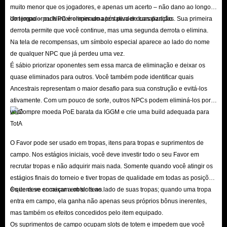
muito menor que os jogadores, e apenas um acerto – não dano ao longo
hábitos de pagamento diferentes, pelo que oferecemos uma variedade de
do tempo – pode interromper uma tentativa de canalização.
Um jogador ou NPC é eliminado após perder duas partidas. Sua primeira
métodos de pagamento verificados e seguros, incluindo PayPal, cartões de
derrota permite que você continue, mas uma segunda derrota o elimina.
crédito, Google Pay, Apple Pay e outros métodos de pagamento locais.
Na tela de recompensas, um símbolo especial aparece ao lado do nome
de qualquer NPC que já perdeu uma vez.
Pode escolher o método que melhor se adapta às suas preferências para
É sábio priorizar oponentes sem essa marca de eliminação e deixar os
comprar moeda do Path of Exile.
quase eliminados para outros. Você também pode identificar quais
Se tiver mais alguma dúvida durante o processo de compra, clique em
Ancestrais representam o maior desafio para sua construção e evitá-los
Serviço de Apoio ao Cliente no canto inferior direito do ecrã para obter a
ativamente. Com um pouco de sorte, outros NPCs podem eliminá-los por
nossa ajuda. Responderemos o mais breve possível!
você.
Sobre o Path of Exile
O Favor pode ser usado em tropas, itens para tropas e suprimentos de
campo. Nos estágios iniciais, você deve investir todo o seu Favor em
Path of Exile é um ARPG lançado pela Grinding Gear Games em outubro
recrutar tropas e não adquirir mais nada. Somente quando você atingir os
de 2013. Para aumentar a popularidade e o frescor do jogo, a GGG
estágios finais do torneio e tiver tropas de qualidade em todas as posições
adicionará uma nova expansão ao Path of Exile a cada três meses, que
é que deve começar a obter itens.
Os itens se encaixam em slots ao lado de suas tropas; quando uma tropa
entra em campo, ela ganha não apenas seus próprios bônus inerentes,
inclui correções de patches e um novo desafio. liga. Hoje, o status do Path
mas também os efeitos concedidos pelo item equipado.
of Exile no campo ARPG é quase igual ao de Diablo.
Os suprimentos de campo ocupam slots de totem e impedem que você