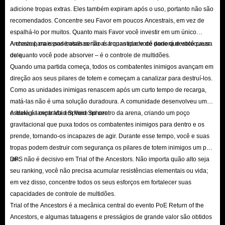
adicione tropas extras. Eles também expiram após o uso, portanto não são
Orbe Divina do POE
recomendados. Concentre seu Favor em poucos Ancestrais, em vez de
espalhá-lo por muitos. Quanto mais Favor você investir em um único
Orbe Divina é um item monetário comum em Path of Exile que pode ser
Ancestral, mais poderosas serão as tropas que você poderá desbloquear
A chave para essas batalhas não é a quantidade de dano que você causa
utilizado para relançar todos os modificadores explícitos aleatórios num
dele.
ou quanto você pode absorver – é o controle de multidões.
Quando uma partida começa, todos os combatentes inimigos avançam em
equipamento. Como moeda de alto valor, os Divinos desempenham um
direção aos seus pilares de totem e começam a canalizar para destruí-los.
papel vital na economia do jogo e são considerados o padrão básico para a
Como as unidades inimigas renascem após um curto tempo de recarga,
troca de itens de alto valor entre jogadores.
matá-las não é uma solução duradoura. A comunidade desenvolveu uma
Normalmente, os Orbes Divinos são obtidos através de itens aleatórios
estratégia centrada em Void Sphere.
A ideia é lançar Void Sphere no centro da arena, criando um poço
gravitacional que puxa todos os combatentes inimigos para dentro e os
recolhidos de bosses e monstros de mapas de nível elevado, mas também
prende, tornando-os incapazes de agir. Durante esse tempo, você e suas
podem ser obtidos através de mecânicas específicas de ligas. Eis alguns
tropas podem destruir com segurança os pilares de totem inimigos um por
métodos de recolha de Orbes Divinas em Path of Exile que vale a pena
um.
DPS não é decisivo em Trial of the Ancestors. Não importa quão alto seja
considerar:
seu ranking, você não precisa acumular resistências elementais ou vida;
em vez disso, concentre todos os seus esforços em fortalecer suas
Recolha de itens em mapas de nível alto: Execute mapas com alta
capacidades de controle de multidões.
densidade de monstros e modificadores de quantidade, e aumente ainda
Trial of the Ancestors é a mecânica central do evento PoE Return of the
mais os itens recolhidos e as quantidades com escaravelhos e sextantes
Ancestors, e algumas tatuagens e presságios de grande valor são obtidos