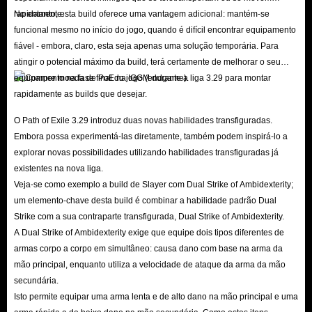
em Mana, enquanto mais de cem magias ativas passaram por ajustes
rapidamente.
No entanto, esta build oferece uma vantagem adicional: mantém-se
abrangentes de equilíbrio.
funcional mesmo no início do jogo, quando é difícil encontrar equipamento
Reformulação das Cores de Engastes
fiável - embora, claro, esta seja apenas uma solução temporária. Para
Na liga 3.29, as restrições de cor dos bezels foram removidas. Agora pode
atingir o potencial máximo da build, terá certamente de melhorar o seu
equipamento na fase final do jogo (endgame).
inserir qualquer gema de habilidade ativa ou gema de suporte em qualquer
engaste, independentemente da cor. No entanto, as cores dos engastes
continuam a ser importantes: se a cor da gema corresponder à cor do
O Path of Exile 3.29 introduz duas novas habilidades transfiguradas.
Embora possa experimentá-las diretamente, também podem inspirá-lo a
engaste, a gema recebe um bónus direto de qualidade.
explorar novas possibilidades utilizando habilidades transfiguradas já
Anomalias do Atlas
existentes na nova liga.
Com a expansão *Curse of the Allflame*, começaram a surgir locais
Veja-se como exemplo a build de Slayer com Dual Strike of Ambidexterity;
estranhos por todo o Atlas. Ao completares mapas afectados por
um elemento-chave desta build é combinar a habilidade padrão Dual
*Voidstones*, poderás encontrar Anomalias do Atlas únicas. Estas áreas de
Strike com a sua contraparte transfigurada, Dual Strike of Ambidexterity.
A Dual Strike of Ambidexterity exige que equipe dois tipos diferentes de
desafio pontuais oferecem recompensas lucrativas. Há muitas destas
armas corpo a corpo em simultâneo: causa dano com base na arma da
anomalias à espera de serem descobertas na versão 3.29!
mão principal, enquanto utiliza a velocidade de ataque da arma da mão
Seja a planear o seu Quadro de Viagem, a levar ao limite uma nova build
secundária.
de *Luminary* ou a criar equipamento poderoso para os conjuradores,
Isto permite equipar uma arma lenta e de alto dano na mão principal e uma