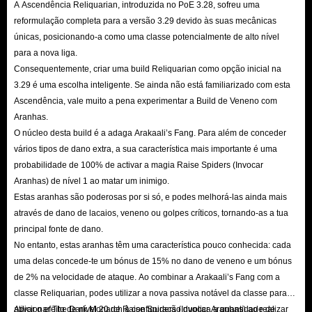
A Ascendência Reliquarian, introduzida no PoE 3.28, sofreu uma
Selecione ID Online para ver o seu nome atual.
reformulação completa para a versão 3.29 devido às suas mecânicas
Para utilizadores XBOX: Nome da Personagem + Tag Xbox
únicas, posicionando-a como uma classe potencialmente de alto nível
Como encontrar a minha Tag Xbox?
para a nova liga.
Consequentemente, criar uma build Reliquarian como opção inicial na
Prima o botão Xbox no seu comando para abrir o Guia.
3.29 é uma escolha inteligente. Se ainda não está familiarizado com esta
Aceda a Perfil e sistema.
Ascendência, vale muito a pena experimentar a Build de Veneno com
Selecione o ícone do seu perfil ou escolha um perfil se precisar de
Aranhas.
iniciar sessão.
O núcleo desta build é a adaga Arakaali’s Fang. Para além de conceder
A sua gamertag é apresentada com destaque abaixo da sua foto de
vários tipos de dano extra, a sua característica mais importante é uma
probabilidade de 100% de activar a magia Raise Spiders (Invocar
perfil. Talvez seja necessário selecionar 'O meu perfil' para a ver.
Aranhas) de nível 1 ao matar um inimigo.
Estas aranhas são poderosas por si só, e podes melhorá-las ainda mais
Domina as Profundezas em Curse of the Allflame |
através de dano de lacaios, veneno ou golpes críticos, tornando-as a tua
Prepare-se com Moeda de PoE 3.29 Agora
principal fonte de dano.
No entanto, estas aranhas têm uma característica pouco conhecida: cada
Exiles, Path of Exile 3.29: Curse of the Allflame será lançado oficialmente
uma delas concede-te um bónus de 15% no dano de veneno e um bónus
a 24 de julho de 2026. Esta grande atualização leva os jogadores às
de 2% na velocidade de ataque. Ao combinar a Arakaali’s Fang com a
classe Reliquarian, podes utilizar a nova passiva notável da classe para
profundezas das águas geladas de Wraeclast, introduzindo uma nova liga de
ativar o efeito de nível 20 de Raise Spiders (Invocar Aranhas) ao realizar
Adicionar The Dark Monarch à configuração duplica a quantidade de