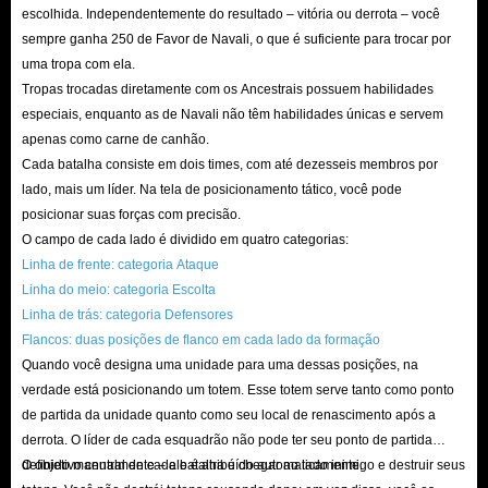
escolhida. Independentemente do resultado – vitória ou derrota – você
encomendar e preencher as informações necessárias, e coopere com a nossa
sempre ganha 250 de Favor de Navali, o que é suficiente para trocar por
equipa, verá a sua moeda do Path of Exile na sua conta no tempo que
uma tropa com ela.
demora a tomar uma chávena de chá!
Tropas trocadas diretamente com os Ancestrais possuem habilidades
P: A origem da moeda do Path of Exile da IGGM é segura?
especiais, enquanto as de Navali não têm habilidades únicas e servem
apenas como carne de canhão.
R: Pode estar descansado. A IGGM só trabalha com os fornecedores mais
Cada batalha consiste em dois times, com até dezesseis membros por
seguros, e todas as moedas de Path of Exile à venda no nosso site passam
lado, mais um líder. Na tela de posicionamento tático, você pode
por uma verificação rigorosa. Nunca cooperaríamos com hackers ou
posicionar suas forças com precisão.
vendedores fraudulentos para fornecer moeda falsificada e colocar em risco
O campo de cada lado é dividido em quatro categorias:
Linha de frente: categoria Ataque
a segurança da sua conta.
Linha do meio: categoria Escolta
P: Porque é que existe uma diferença tão grande nos preços das
Linha de trás: categoria Defensores
moedas nas diferentes plataformas?
Flancos: duas posições de flanco em cada lado da formação
R: Os preços das moedas são geralmente afetados por vários fatores.
Quando você designa uma unidade para uma dessas posições, na
verdade está posicionando um totem. Esse totem serve tanto como ponto
Comparativamente ao PC, a base de jogadores nas consolas (PS/Xbox) é
de partida da unidade quanto como seu local de renascimento após a
significativamente menor, o que significa que há menos moedas disponíveis
derrota. O líder de cada esquadrão não pode ter seu ponto de partida
e menos itens a serem obtidos e trocados. Com menos jogadores, a oferta
definido manualmente – ele é atribuído automaticamente.
O objetivo central de cada batalha é chegar ao lado inimigo e destruir seus
de tudo diminui, o que aumenta o preço das moedas e do equipamento de