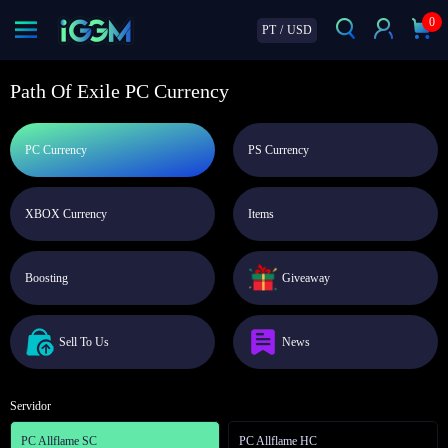
0
PT
/
USD
Path Of Exile PC Currency
PC Currency
PS Currency
XBOX Currency
Items
Boosting
Giveaway
Sell To Us
News
Servidor
PC Allflame SC
PC Allflame HC