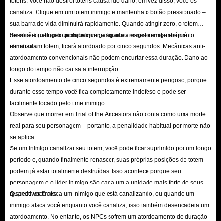
totens. Você não destrói totens causando dano; em vez disso, você os
Path of Exile, uma vez que os jogadores competem por recursos limitados.
canaliza. Clique em um totem inimigo e mantenha o botão pressionado –
sua barra de vida diminuirá rapidamente. Quando atingir zero, o totem
No entanto, pode ter a certeza que a moeda para PC/PS/Xbox na IGGM é
desaba e qualquer unidade inimiga ligada a esse totem também é
Se você for atingido por qualquer ataque ou magia inimiga enquanto
sempre a mais barata.
eliminada.
canaliza um totem, ficará atordoado por cinco segundos. Mecânicas anti-
P: A IGGM é uma loja de moedas de Path of Exile de confiança?
atordoamento convencionais não podem encurtar essa duração. Dano ao
R: Absolutamente. A IGGM opera no mercado de negociação de moedas de
longo do tempo não causa a interrupção.
Path of Exile há muitos anos e tem uma excelente reputação em
Esse atordoamento de cinco segundos é extremamente perigoso, porque
durante esse tempo você fica completamente indefeso e pode ser
plataformas sociais como X, Facebook e Discord. Além disso, a nossa
facilmente focado pelo time inimigo.
elevada classificação de 4,8/5 no Trustpilot e na Google Play Store
Observe que morrer em Trial of the Ancestors não conta como uma morte
comprova plenamente as nossas afirmações. Até à data, recebemos mais de
real para seu personagem – portanto, a penalidade habitual por morte não
150 mil avaliações genuínas de utilizadores no nosso website e no
se aplica.
Se um inimigo canalizar seu totem, você pode ficar suprimido por um longo
Trustpilot, sendo que 95% delas são avaliações de cinco estrelas. Uma base
período e, quando finalmente renascer, suas próprias posições de totem
de dados tão grande é impossível de falsificar, por isso a IGGM é
podem já estar totalmente destruídas. Isso acontece porque seu
definitivamente o melhor lugar para comprar moeda do Path of Exile!
personagem e o líder inimigo são cada um a unidade mais forte de seus
P: Que métodos de pagamento estão disponíveis para comprar
respectivos times.
Quando você ataca um inimigo que está canalizando, ou quando um
moeda?
inimigo ataca você enquanto você canaliza, isso também desencadeia um
atordoamento. No entanto, os NPCs sofrem um atordoamento de duração
R: Compreendemos que os utilizadores em diferentes países e regiões têm