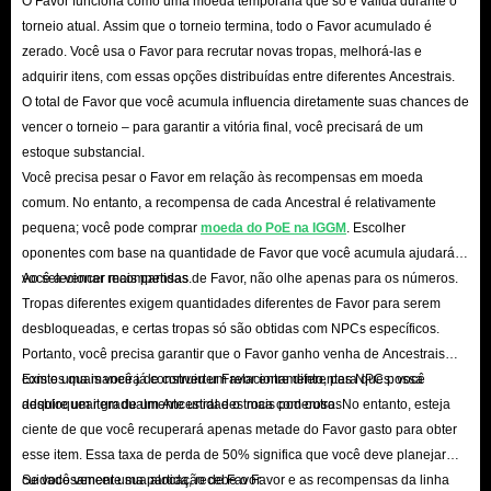
O Favor funciona como uma moeda temporária que só é válida durante o
totalizando 21 Orbes Divinas. Paga o mesmo preço, mas recebe mais
torneio atual. Assim que o torneio termina, todo o Favor acumulado é
zerado. Você usa o Favor para recrutar novas tropas, melhorá-las e
moedas do que noutras lojas — é uma ótima oferta!
adquirir itens, com essas opções distribuídas entre diferentes Ancestrais.
Descontos nas festas: Além disso, durante as principais festas, como o
O total de Favor que você acumula influencia diretamente suas chances de
Halloween, o Natal e o Ano Novo, também oferecemos outros códigos
vencer o torneio – para garantir a vitória final, você precisará de um
de desconto disponíveis, permitindo-lhe comprar moeda do Path of
estoque substancial.
Você precisa pesar o Favor em relação às recompensas em moeda
Exile a preços ainda mais baixos.
comum. No entanto, a recompensa de cada Ancestral é relativamente
Programa de Afiliados: Também pode participar no Programa de
pequena; você pode comprar
moeda do PoE na IGGM
. Escolher
Afiliados da IGGM para atrair mais clientes e ganhar comissões extra
oponentes com base na quantidade de Favor que você acumula ajudará
através da promoção eficaz do nosso website e dos produtos Path of
você a vencer mais partidas.
Ao selecionar recompensas de Favor, não olhe apenas para os números.
Exile. Pode optar por levantar estas comissões diretamente ou trocá-las
Tropas diferentes exigem quantidades diferentes de Favor para serem
desbloqueadas, e certas tropas só são obtidas com NPCs específicos.
por uma quantia equivalente em moeda do Path of Exile para continuar
Portanto, você precisa garantir que o Favor ganho venha de Ancestrais
a sua exploração.
com os quais você já construiu um relacionamento, para que possa
Existe uma maneira de converter Favor entre diferentes NPCs: você
P: A entrega de moeda do Path of Exile da IGGM é rápida?
desbloquear gradualmente unidades mais poderosas.
adquire um item de um Ancestral e o troca com outro. No entanto, esteja
R: Muito rápida! Garantimos que entregaremos sempre a sua moeda num
ciente de que você recuperará apenas metade do Favor gasto para obter
curto espaço de tempo devido às nossas amplas reservas e a um sistema de
esse item. Essa taxa de perda de 50% significa que você deve planejar
cuidadosamente sua alocação de Favor.
Se você vencer uma partida, recebe o Favor e as recompensas da linha
entrega robusto e seguro. Desde que siga corretamente as instruções para