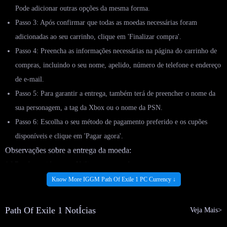
Pode adicionar outras opções da mesma forma.
Passo 3: Após confirmar que todas as moedas necessárias foram
adicionadas ao seu carrinho, clique em 'Finalizar compra'.
Passo 4: Preencha as informações necessárias na página do carrinho de
compras, incluindo o seu nome, apelido, número de telefone e endereço
de e-mail.
Passo 5: Para garantir a entrega, também terá de preencher o nome da
sua personagem, a tag da Xbox ou o nome da PSN.
Passo 6: Escolha o seu método de pagamento preferido e os cupões
disponíveis e clique em 'Pagar agora'.
Observações sobre a entrega da moeda:
1.º Receba rapidamente: Utilize um nome de personagem correto e
permaneça online após o pagamento.
Know More IGGM Path Of Exile 1 PC Currency ↓
2.º O nosso jogador irá convidá-lo para um grupo; aceite o convite no jogo.
3.º Ao realizar uma troca, forneça os artigos desejados e evite utilizar
Path Of Exile 1 NotÍcias
Veja Mais>
palavras como 'transação' ou outros termos sensíveis para garantir a