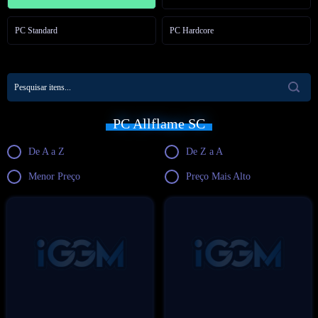
PC Standard
PC Hardcore
PC Allflame SC
De A a Z
De Z a A
Menor Preço
Preço Mais Alto