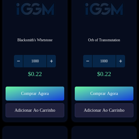
Blacksmith's Whetstone
Orb of Transmutation
$
0.22
$
0.22
Comprar Agora
Comprar Agora
Adicionar Ao Carrinho
Adicionar Ao Carrinho