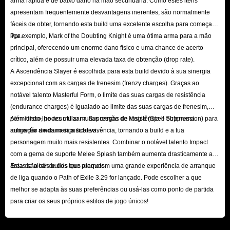
arma rápida e de baixo dano na mão secundária. Como estes itens
reservas substanciais de moeda são fundamentais para conquistar as
apresentam frequentemente desvantagens inerentes, são normalmente
profundezas dos mares. Acumule moedas de PoE 3.29 agora mesmo para
fáceis de obter, tornando esta build uma excelente escolha para começar a
obter uma enorme vantagem assim que entrar em *Curse of the Allflame* e
liga.
Por exemplo, Mark of the Doubting Knight é uma ótima arma para a mão
criar a sua build definitiva!
principal, oferecendo um enorme dano físico e uma chance de acerto
crítico, além de possuir uma elevada taxa de obtenção (drop rate).
Perguntas frequentes sobre a compra de moeda do
A Ascendência Slayer é escolhida para esta build devido à sua sinergia
excepcional com as cargas de frenesim (frenzy charges). Graças ao
Path of Exile na IGGM
notável talento Masterful Form, o limite das suas cargas de resistência
(endurance charges) é igualado ao limite das suas cargas de frenesim,
P: Que descontos estão disponíveis na compra de moeda?
permitindo-lhe acumular muitas cargas de resistência e obter uma
Além disso, podes utilizar a Supressão de Magia (Spell Suppression) para
R: Para garantir que todos os clientes podem comprar moeda do Path of
mitigação de dano significativa.
aumentar ainda mais a sobrevivência, tornando a build e a tua
Exile ao preço mais baixo, não só garantimos que a moeda à venda está
personagem muito mais resistentes. Combinar o notável talento Impact
sempre ao preço mais baixo do mercado, como também oferecemos vários
com a gema de suporte Melee Splash também aumenta drasticamente a
área de alcance dos teus ataques.
Estas são três builds que prometem uma grande experiência de arranque
métodos de pagamento preferenciais para que possa obter mais moeda por
de liga quando o Path of Exile 3.29 for lançado. Pode escolher a que
menos dinheiro ao comprar.
melhor se adapta às suas preferências ou usá-las como ponto de partida
Sorteios de moedas no Discord da IGGM: Sim, para agradecer aos
para criar os seus próprios estilos de jogo únicos!
nossos utilizadores do Path of Exile pelo seu apoio contínuo, realizamos
regularmente sorteios com prémios variados no Discord da IGGM.