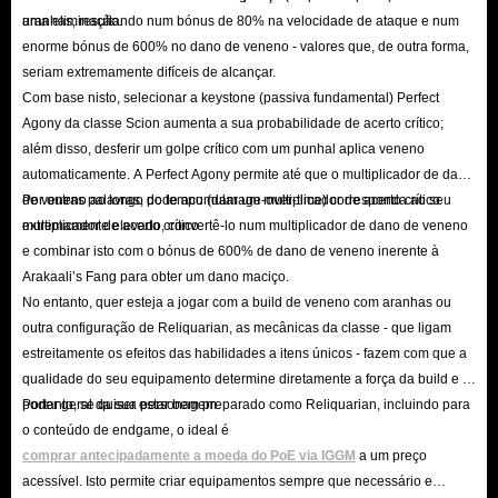
desafio subaquática, a Classe de Ascensão da Scion, uma reformulação do
uma eliminação.
aranhas, resultando num bónus de 80% na velocidade de ataque e num
sistema de engastes e ajustes significativos de equilíbrio nas mecânicas de
enorme bónus de 600% no dano de veneno - valores que, de outra forma,
conjuração de magias e no conteúdo clássico das ligas.
seriam extremamente difíceis de alcançar.
Liga de Desafio Curse of the Allflame
Com base nisto, selecionar a keystone (passiva fundamental) Perfect
Agony da classe Scion aumenta a sua probabilidade de acerto crítico;
Na liga de desafio 3.29 Curse of the Allflame, tens de unir forças com a
além disso, desferir um golpe crítico com um punhal aplica veneno
feroz capitã pirata Valerie para resgatar tesouros esquecidos do fundo do
automaticamente. A Perfect Agony permite até que o multiplicador de dano
oceano. Vasculhe Wraeclast em busca de Cartas Náuticas ocultas, embarque
de veneno ao longo do tempo (damage-over-time) corresponda ao seu
Por outras palavras, pode acumular um multiplicador de acerto crítico
no *The Sovereign* e parta para expedições subaquáticas de alto risco.
multiplicador de acerto crítico.
extremamente elevado, convertê-lo num multiplicador de dano de veneno
e combinar isto com o bónus de 600% de dano de veneno inerente à
Ao mergulhar nas profundezas, a Lanterna Allflame na sua mão serve
Arakaali’s Fang para obter um dano maciço.
como a sua única barreira contra a escuridão e a pressão esmagadoras.
No entanto, quer esteja a jogar com a build de veneno com aranhas ou
Deves recolher rapidamente ouro e baús de tesouro antes que a chama se
outra configuração de Reliquarian, as mecânicas da classe - que ligam
apague e regressar à Batisfera antes que monstros abissais te cerquem.
estreitamente os efeitos das habilidades a itens únicos - fazem com que a
Criação de Itens (Crafting) Allflame
qualidade do seu equipamento determine diretamente a força da build e o
poder geral da sua personagem.
Portanto, se quiser estar bem preparado como Reliquarian, incluindo para
Um misterioso dispositivo está escondido sob o convés do *The
o conteúdo de endgame, o ideal é
Sovereign*. Insira itens nele para os dividir em várias formas potenciais
comprar antecipadamente a moeda do PoE via IGGM
a um preço
fantasmagóricas, permitindo-lhe escolher uma delas. Além disso, podes
acessível. Isto permite criar equipamentos sempre que necessário e