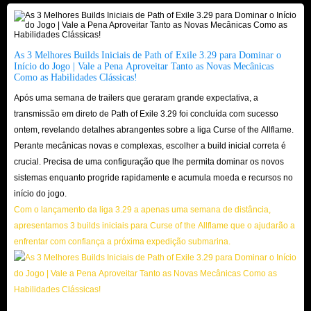
legitimidade da transação e evitar banimentos.
Informações de Entrega
Para utilizadores de PC: Nome da Personagem
As 3 Melhores Builds Iniciais de Path of Exile 3.29 para Dominar o
Início do Jogo | Vale a Pena Aproveitar Tanto as Novas Mecânicas
Como encontrar o nome da minha personagem?
Como as Habilidades Clássicas!
Abra o menu do jogo.
Após uma semana de trailers que geraram grande expectativa, a
Encontre o nome da sua personagem no ecrã principal de seleção de
transmissão em direto de Path of Exile 3.29 foi concluída com sucesso
personagens.
ontem, revelando detalhes abrangentes sobre a liga Curse of the Allflame.
Perante mecânicas novas e complexas, escolher a build inicial correta é
Em alternativa, pode clicar no ícone Menu no canto superior esquerdo
crucial. Precisa de uma configuração que lhe permita dominar os novos
e, em seguida, selecionar o ícone de engrenagem Definições no canto
sistemas enquanto progride rapidamente e acumula moeda e recursos no
inferior direito para visualizar o nome e o nível da sua personagem.
início do jogo.
Para utilizadores de PS: Nome da Personagem + Nome da PSN
Com o lançamento da liga 3.29 a apenas uma semana de distância,
Como encontrar o meu nome PSN?
apresentamos 3 builds iniciais para Curse of the Allflame que o ajudarão a
enfrentar com confiança a próxima expedição submarina.
Aceda ao menu Configurações.
Selecione Utilizadores e Contas.
Escolha Conta.
Aceda a Perfil.