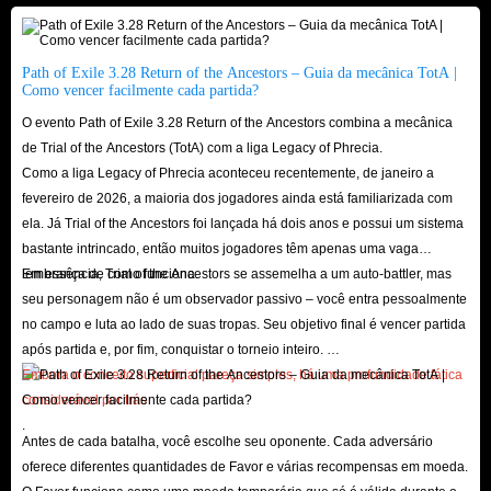
Basta estar atento e participar para ter a hipótese de ganhar várias
moedas grátis.
Path of Exile 3.28 Return of the Ancestors – Guia da mecânica TotA |
Descontos VIP: Se quiser usufruir de descontos extra em todos os seus
Como vencer facilmente cada partida?
pedidos de moeda do Path of Exile, torne-se um membro VIP! Basta
O evento Path of Exile 3.28 Return of the Ancestors combina a mecânica
de Trial of the Ancestors (TotA) com a liga Legacy of Phrecia.
registar-se como novo utilizador da IGGM e passará a ser o nosso
Como a liga Legacy of Phrecia aconteceu recentemente, de janeiro a
utilizador de Nível 1. À medida que os seus gastos aumentarem, poderá
fevereiro de 2026, a maioria dos jogadores ainda está familiarizada com
subir para o Nível 5 e usufruir de descontos até 5%.
ela. Já Trial of the Ancestors foi lançada há dois anos e possui um sistema
Códigos de desconto: Oferecemos códigos de desconto exclusivos
bastante intrincado, então muitos jogadores têm apenas uma vaga
durante quase todas as atualizações de ligas do Path of Exile,
lembrança de como funciona.
Em essência, Trial of the Ancestors se assemelha a um auto-battler, mas
seu personagem não é um observador passivo – você entra pessoalmente
permitindo-lhe usufruir de benefícios extra durante a expansão. Durante
no campo e luta ao lado de suas tropas. Seu objetivo final é vencer partida
a Liga dos Guardiões da Chama, pode obter um desconto de 8% na
após partida e, por fim, conquistar o torneio inteiro.
compra de moedas do POE na IGGM utilizando o código de cupão
Embora o conceito superficial pareça simples, há uma profundidade tática
“Keepers”. Não perca nenhuma grande oportunidade de poupar!
considerável por trás
Oferta Especial Orbes: Algumas moedas POE à venda na IGGM
.
Antes de cada batalha, você escolhe seu oponente. Cada adversário
oferecem a promoção 'compre mais, ganhe mais'. Por exemplo, se
oferece diferentes quantidades de Favor e várias recompensas em moeda.
comprar aqui 20 Orbes Divinas, receberá 1 Orbe Divina extra,