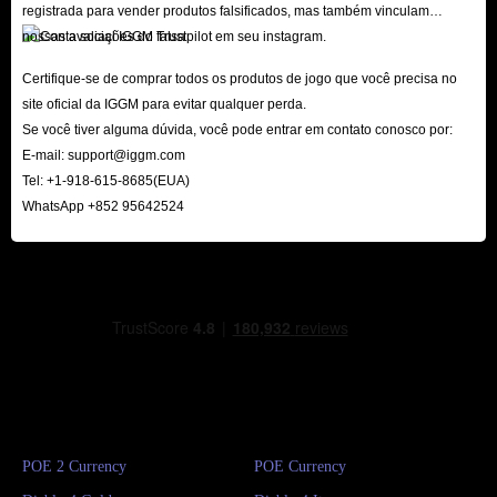
registrada para vender produtos falsificados, mas também vinculam
nossas avaliações do Trustpilot em seu instagram.
Certifique-se de comprar todos os produtos de jogo que você precisa no
site oficial da IGGM para evitar qualquer perda.
Se você tiver alguma dúvida, você pode entrar em contato conosco por:
E-mail:
support@iggm.com
Tel: +1-918-615-8685(EUA)
WhatsApp +852 95642524
POE 2 Currency
POE Currency