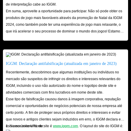
de interpretação cabe ao IGGM.
Em suma, aproveite a oportunidade para participar. Não só pode obter os
produtos de jogo mais favoráveis ​​através da promoção de Natal da IGGM
2024, como também pode ter uma experiência de jogo mais relaxante, o
que irá acelerar o seu processo de dominar o mundo dos jogos! Estamos
ansiosos pela sua visita aqui!
IGGM: Declaração antifalsificação (atualizada em janeiro de 2023)
Recentemente, descobrimos que algumas instituições ou indivíduos no
mercado são suspeitos de infringir os direitos e interesses relevantes do
IGGM, incluindo o uso não autorizado do nome e logotipo deste site e
atividades comerciais com fins lucrativos em nome deste site.
Esse tipo de falsificação causou danos à imagem corporativa, reputação
comercial e oportunidades de negócios potenciais de nossa empresa até
certo ponto. A fim de proteger seus próprios direitos e interesses e evitar
que novos e antigos clientes sejam induzidos em erro, o IGGM declara e
esclarece solenemente:
1. Nosso único URL de site é
www.iggm.com
. O layout do site do IGGM é: