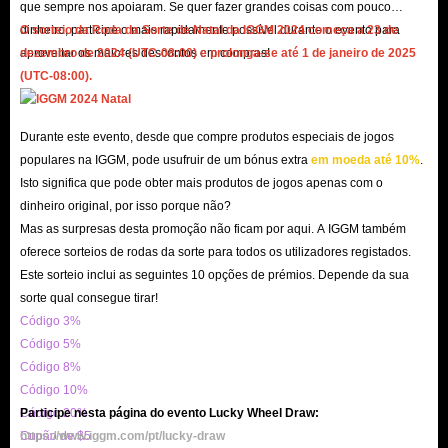
que sempre nos apoiaram. Se quer fazer grandes coisas com pouco
códigos de desconto para os fãs de Warcraft para ajudá-los a obter mais
dinheiro, participe o mais rapidamente possível durante o evento para
O sorteio da Roda da Sorte de Natal da IGGM 2024 começa a 23 de
facilmente Warcraft Mobile Items For Sale.
aproveitar os maiores descontos em compras!
dezembro de 2024 (UTC-08:00) e prolonga-se até 1 de janeiro de 2025
Temos um sistema de pagamento online 100% seguro e uma variedade de
(UTC-08:00).
métodos de pagamento globais para os jogadores escolherem. Quando os
jogadores compram itens Warcraft Mobile, nossa equipe protege as
Durante este evento, desde que compre produtos especiais de jogos
informações de suas contas pessoais durante todo o processo. Assim que
populares na IGGM, pode usufruir de um bónus extra
em moeda até 10%
.
ocorrer qualquer comportamento ilegal durante o processo de pagamento,
Isto significa que pode obter mais produtos de jogos apenas com o
dinheiro original, por isso porque não?
encerraremos a transação a tempo.
Mas as surpresas desta promoção não ficam por aqui. A IGGM também
Nossa rica experiência garante que possamos fornecer serviços profissionais
oferece sorteios de rodas da sorte para todos os utilizadores registados.
aos jogadores. Quando os jogadores compram itens do Warcraft Mobile, se
Este sorteio inclui as seguintes 10 opções de prémios. Depende da sua
tiverem alguma dúvida, podem entrar em contato com nosso bate-papo ao
sorte qual consegue tirar!
vivo 24 horas por dia, 7 dias por semana. Além disso, uma vez que o
Código 3%
Código 5%
pedido de Warcraft Mobile Items atrase ou não seja enviado, nós o
Código 8%
processaremos no prazo e reembolsaremos 100%.
Código 10%
Código 20%
Participe nesta página do evento Lucky Wheel Draw:
Se você quiser comprar itens Warcraft Mobile a um preço mais baixo, entre
Cupão de $5
https://www.iggm.com/pt/lucky-draw