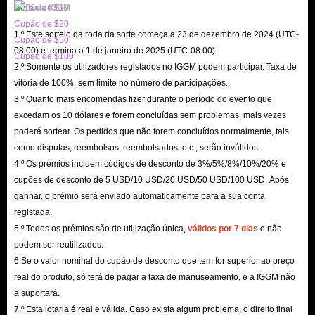
Cupão de $10
em contato com IGGM.com a tempo, eles estão esperando sua chegada!
Cupão de $20
1.º Este sorteio da roda da sorte começa a 23 de dezembro de 2024 (UTC-
Cupão de $50
08:00) e termina a 1 de janeiro de 2025 (UTC-08:00).
Cupão de $100
2.º Somente os utilizadores registados no IGGM podem participar. Taxa de
vitória de 100%, sem limite no número de participações.
3.º Quanto mais encomendas fizer durante o período do evento que
excedam os 10 dólares e forem concluídas sem problemas, mais vezes
poderá sortear. Os pedidos que não forem concluídos normalmente, tais
como disputas, reembolsos, reembolsados, etc., serão inválidos.
4.º Os prémios incluem códigos de desconto de 3%/5%/8%/10%/20% e
cupões de desconto de 5 USD/10 USD/20 USD/50 USD/100 USD. Após
ganhar, o prémio será enviado automaticamente para a sua conta
registada.
5.º Todos os prémios são de utilização única,
válidos por 7 dias
e não
podem ser reutilizados.
6.Se o valor nominal do cupão de desconto que tem for superior ao preço
real do produto, só terá de pagar a taxa de manuseamento, e a IGGM não
a suportará.
7.º Esta lotaria é real e válida. Caso exista algum problema, o direito final