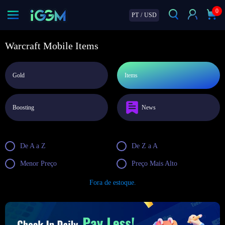
0
PT
/
USD
Warcraft Mobile Items
Gold
Items
Boosting
News
De A a Z
De Z a A
Menor Preço
Preço Mais Alto
Fora de estoque.