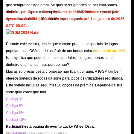
permitindo-lhe regressar ao incrível mundo de State of Survival
que sempre nos apoiaram. Se quer fazer grandes coisas com pouco
rapidamente. Portanto, pode comprar State of Survival Top Up aqui com
dinheiro, participe o mais rapidamente possível durante o evento para
O sorteio da Roda da Sorte de Natal da IGGM 2024 começa a 23 de
aproveitar os maiores descontos em compras!
dezembro de 2024 (UTC-08:00) e prolonga-se até 1 de janeiro de 2025
facilidade e segurança, sem problemas e riscos.
(UTC-08:00).
E, com os nossos diversos planos de descontos, pode maximizar o seu
orçamento para o jogo e obter mais valor pelo seu dinheiro. Não importa
Durante este evento, desde que compre produtos especiais de jogos
quantos diamantes State of Survival à venda procura, a IGGM.com oferece
populares na IGGM, pode usufruir de um bónus extra
em moeda até 10%
.
soluções económicas para satisfazer as suas necessidades.
Isto significa que pode obter mais produtos de jogos apenas com o
Além disso, dedicamo-nos a prestar assistência e orientação durante todo o
dinheiro original, por isso porque não?
processo de compra, garantindo que tem uma experiência tranquila e
Mas as surpresas desta promoção não ficam por aqui. A IGGM também
satisfatória na compra do serviço State of Survival Top Up. Se tiver
oferece sorteios de rodas da sorte para todos os utilizadores registados.
Este sorteio inclui as seguintes 10 opções de prémios. Depende da sua
dúvidas sobre as diferentes opções de carregamento disponíveis ou precisar
sorte qual consegue tirar!
de ajuda com o processo de transação, a equipa de atendimento ao cliente
Código 3%
24 horas por dia, 7 dias por semana da IGGM.com está pronta para o
Código 5%
ajudar em cada etapa do processo.
Código 8%
Código 10%
Código 20%
Participe nesta página do evento Lucky Wheel Draw:
Ao todo, IGGM.com é o local ideal para comprar State of Survival Top
Cupão de $5
https://www.iggm.com/pt/lucky-draw