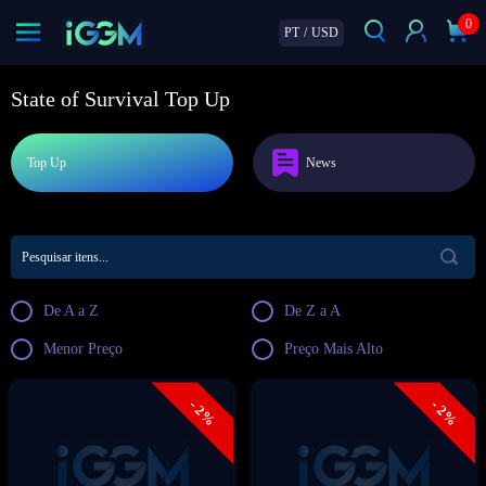
0
PT
/
USD
State of Survival Top Up
Top Up
News
De A a Z
De Z a A
Menor Preço
Preço Mais Alto
- 2%
- 2%