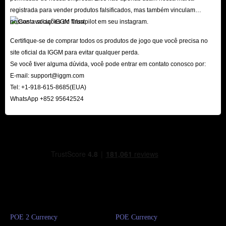
registrada para vender produtos falsificados, mas também vinculam
nossas avaliações do Trustpilot em seu instagram.
Certifique-se de comprar todos os produtos de jogo que você precisa no
site oficial da IGGM para evitar qualquer perda.
Se você tiver alguma dúvida, você pode entrar em contato conosco por:
E-mail:
support@iggm.com
Tel: +1-918-615-8685(EUA)
WhatsApp +852 95642524
POE 2 Currency
POE Currency