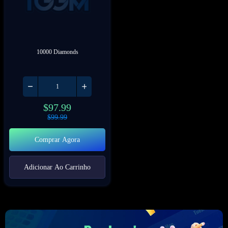
10000 Diamonds
$
97.99
$
99.99
Comprar Agora
Adicionar Ao Carrinho