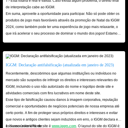
7.º Esta lotaria é real e válida. Caso exista algum problema, o direito final
de interpretação cabe ao IGGM.
Em suma, aproveite a oportunidade para participar. Não só pode obter os
produtos de jogo mais favoráveis ​​através da promoção de Natal da IGGM
2024, como também pode ter uma experiência de jogo mais relaxante, o
que irá acelerar o seu processo de dominar o mundo dos jogos! Estamos
ansiosos pela sua visita aqui!
IGGM: Declaração antifalsificação (atualizada em janeiro de 2023)
Recentemente, descobrimos que algumas instituições ou indivíduos no
mercado são suspeitos de infringir os direitos e interesses relevantes do
IGGM, incluindo o uso não autorizado do nome e logotipo deste site e
atividades comerciais com fins lucrativos em nome deste site.
Esse tipo de falsificação causou danos à imagem corporativa, reputação
comercial e oportunidades de negócios potenciais de nossa empresa até
certo ponto. A fim de proteger seus próprios direitos e interesses e evitar
que novos e antigos clientes sejam induzidos em erro, o IGGM declara e
esclarece solenemente:
1. Nosso único URL de site é
www.iggm.com
. O layout do site do IGGM é: