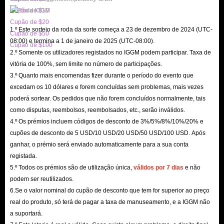
Up, incluindo várias quantidades de diamantes. Mantenha sempre a mais
Cupão de $10
alta eficiência do setor!
Cupão de $20
1.º Este sorteio da roda da sorte começa a 23 de dezembro de 2024 (UTC-
Cupão de $50
08:00) e termina a 1 de janeiro de 2025 (UTC-08:00).
Cupão de $100
2.º Somente os utilizadores registados no IGGM podem participar. Taxa de
vitória de 100%, sem limite no número de participações.
3.º Quanto mais encomendas fizer durante o período do evento que
excedam os 10 dólares e forem concluídas sem problemas, mais vezes
poderá sortear. Os pedidos que não forem concluídos normalmente, tais
como disputas, reembolsos, reembolsados, etc., serão inválidos.
4.º Os prémios incluem códigos de desconto de 3%/5%/8%/10%/20% e
cupões de desconto de 5 USD/10 USD/20 USD/50 USD/100 USD. Após
ganhar, o prémio será enviado automaticamente para a sua conta
registada.
5.º Todos os prémios são de utilização única,
válidos por 7 dias
e não
podem ser reutilizados.
6.Se o valor nominal do cupão de desconto que tem for superior ao preço
real do produto, só terá de pagar a taxa de manuseamento, e a IGGM não
a suportará.