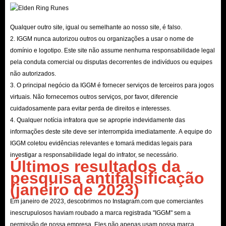
Qualquer outro site, igual ou semelhante ao nosso site, é falso.
2. IGGM nunca autorizou outros ou organizações a usar o nome de
domínio e logotipo. Este site não assume nenhuma responsabilidade legal
pela conduta comercial ou disputas decorrentes de indivíduos ou equipes
não autorizados.
3. O principal negócio da IGGM é fornecer serviços de terceiros para jogos
virtuais. Não fornecemos outros serviços, por favor, diferencie
cuidadosamente para evitar perda de direitos e interesses.
4. Qualquer notícia infratora que se aproprie indevidamente das
informações deste site deve ser interrompida imediatamente. A equipe do
IGGM coletou evidências relevantes e tomará medidas legais para
investigar a responsabilidade legal do infrator, se necessário.
Últimos resultados da
pesquisa antifalsificação
(janeiro de 2023)
Em janeiro de 2023, descobrimos no Instagram.com que comerciantes
inescrupulosos haviam roubado a marca registrada "IGGM" sem a
permissão de nossa empresa. Eles não apenas usam nossa marca