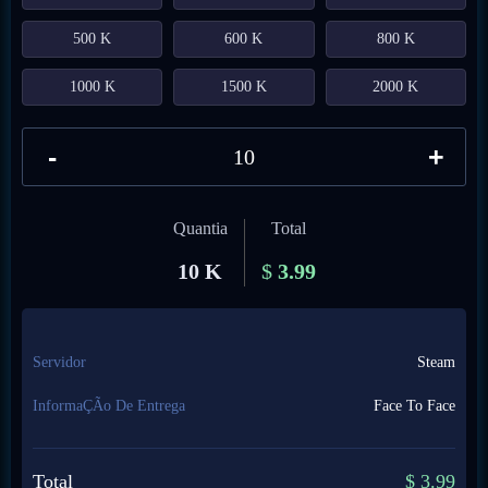
500 K
600 K
800 K
1000 K
1500 K
2000 K
-
+
Quantia
Total
10 K
$
3.99
Servidor
Steam
InformaÇÃo De Entrega
Face To Face
Total
$
3.99