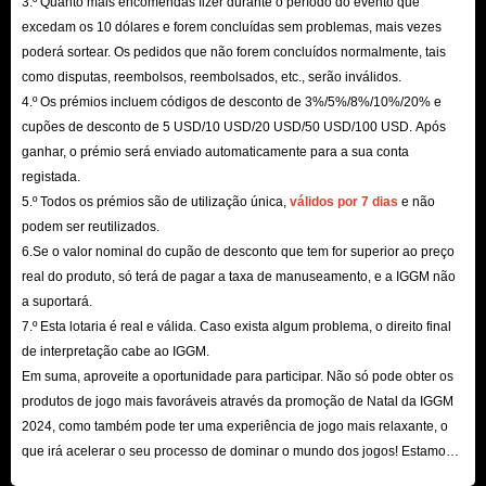
3.º Quanto mais encomendas fizer durante o período do evento que
Venda de medicamentos: depois de colocar um produto à venda, irá
excedam os 10 dólares e forem concluídas sem problemas, mais vezes
notar ofertas a chegar ao seu telefone. Antes de fechar um acordo, no
poderá sortear. Os pedidos que não forem concluídos normalmente, tais
entanto, faça uma contraproposta para que possa ganhar mais dinheiro
como disputas, reembolsos, reembolsados, etc., serão inválidos.
4.º Os prémios incluem códigos de desconto de 3%/5%/8%/10%/20% e
por cada produto vendido. À medida que desbloqueia as opções
cupões de desconto de 5 USD/10 USD/20 USD/50 USD/100 USD. Após
realmente caras mais à frente no jogo, o dinheiro que pode ganhar com
ganhar, o prémio será enviado automaticamente para a sua conta
elas aumenta significativamente.
registada.
Servir um cliente: pode fazer sentido mostrar o seu produto a vários
5.º Todos os prémios são de utilização única,
válidos por 7 dias
e não
podem ser reutilizados.
clientes e pedir ofertas maiores, mas entregar rapidamente dá-lhe
6.Se o valor nominal do cupão de desconto que tem for superior ao preço
recompensas extra. Atender um cliente irá ajudá-lo a alcançá-lo em
real do produto, só terá de pagar a taxa de manuseamento, e a IGGM não
menos tempo e a obter as recompensas disponíveis.
a suportará.
Atualização: após atingir níveis mais elevados, pode desbloquear mais
7.º Esta lotaria é real e válida. Caso exista algum problema, o direito final
produtos para vender. Já não está limitado a Kush de baixo nível que é
de interpretação cabe ao IGGM.
Em suma, aproveite a oportunidade para participar. Não só pode obter os
vendido por um preço baixo. Se não fizer o upgrade, não poderá obter
produtos de jogo mais favoráveis ​​através da promoção de Natal da IGGM
as sementes de nível superior necessárias para fazer coisas como a
2024, como também pode ter uma experiência de jogo mais relaxante, o
metanfetamina.
que irá acelerar o seu processo de dominar o mundo dos jogos! Estamos
Jogue Blackjack: Para ganhar dinheiro rapidamente, também pode ir a
ansiosos pela sua visita aqui!