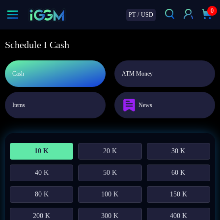
0
PT
/
USD
Schedule I Cash
Cash
ATM Money
Items
News
10 K
20 K
30 K
40 K
50 K
60 K
80 K
100 K
150 K
200 K
300 K
400 K