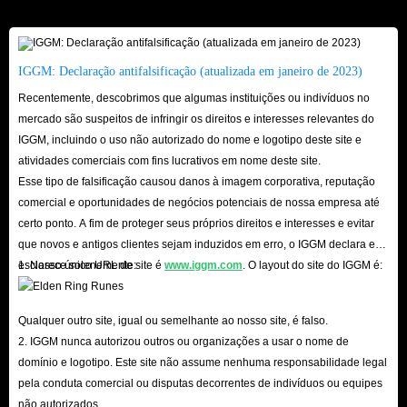
um casino no Anexo 1 e gastar todo o seu dinheiro no Blackjack.
Lembre-se de guardar o seu progresso antes de começar para poder
recarregar sempre que perder e guardar sempre que ganhar. O blackjack
IGGM: Declaração antifalsificação (atualizada em janeiro de 2023)
duplica o dinheiro que investe, por isso esta é uma forma de ganhar
Recentemente, descobrimos que algumas instituições ou indivíduos no
dinheiro rapidamente.
mercado são suspeitos de infringir os direitos e interesses relevantes do
Isto é praticamente tudo o que pode fazer para obter muito dinheiro da
IGGM, incluindo o uso não autorizado do nome e logotipo deste site e
atividades comerciais com fins lucrativos em nome deste site.
Tabela I, mas esteja ciente de que estes métodos são arriscados, pelo que
Esse tipo de falsificação causou danos à imagem corporativa, reputação
não há uma forma mágica de ficar rico em pouco tempo, a menos que opte
comercial e oportunidades de negócios potenciais de nossa empresa até
por comprar dinheiro da Tabela I de uma fonte fiável como o IGGM.com!
certo ponto. A fim de proteger seus próprios direitos e interesses e evitar
que novos e antigos clientes sejam induzidos em erro, o IGGM declara e
Porque é que o IGGM.com é o melhor lugar para
esclarece solenemente:
1. Nosso único URL de site é
www.iggm.com
. O layout do site do IGGM é:
si para comprar dinheiro da Tabela I?
Qualquer outro site, igual ou semelhante ao nosso site, é falso.
Em primeiro lugar, a IGGM.com é uma loja online que está no mercado há
2. IGGM nunca autorizou outros ou organizações a usar o nome de
muitos anos e oferece aos jogadores um grande número de produtos de
domínio e logotipo. Este site não assume nenhuma responsabilidade legal
jogo baratos e seguros. Ganhámos a confiança da grande maioria dos
pela conduta comercial ou disputas decorrentes de indivíduos ou equipes
não autorizados.