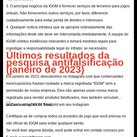
jogadores com os nossos serviços abrangentes, produtos de qualidade e
3. O principal negócio da IGGM é fornecer serviços de terceiros para jogos
transações seguras. Se está a hesitar em escolher um vendedor externo para
virtuais. Não fornecemos outros serviços, por favor, diferencie
obter o Schedule I Cash, então pode ser afetado pelos inúmeros esquemas
cuidadosamente para evitar perda de direitos e interesses.
no mercado atual, mas não precisa de se preocupar com tal situação na
4. Qualquer notícia infratora que se aproprie indevidamente das
informações deste site deve ser interrompida imediatamente. A equipe do
IGGM.com, porque como vendedor experiente, nunca queremos fazer uma
IGGM coletou evidências relevantes e tomará medidas legais para
transação única, pelo que a confiança dos clientes é sempre a nossa maior
investigar a responsabilidade legal do infrator, se necessário.
prioridade.
Últimos resultados da
pesquisa antifalsificação
É claro que o preço baixo do Schedule I Cash à venda no IGGM.com é
(janeiro de 2023)
sempre a nossa maior vantagem competitiva. Temos sempre uma equipa
Em janeiro de 2023, descobrimos no Instagram.com que comerciantes
profissional no nosso site para estar atenta às tendências do mercado e
inescrupulosos haviam roubado a marca registrada "IGGM" sem a
garantir que o dinheiro à venda aqui é o mais económico. Sem mencionar
permissão de nossa empresa. Eles não apenas usam nossa marca
que lançamos sempre promoções relevantes durante alguns feriados
registrada para vender produtos falsificados, mas também vinculam
importantes e emitimos cupões ou códigos de desconto para todos os
nossas avaliações do Trustpilot em seu instagram.
clientes, para que possa desfrutar do melhor Schedule I Cash ao preço mais
Certifique-se de comprar todos os produtos de jogo que você precisa no
baixo.
site oficial da IGGM para evitar qualquer perda.
Por fim, o nosso serviço perfeito de pré-venda e pós-venda também é
Se você tiver alguma dúvida, você pode entrar em contato conosco por: