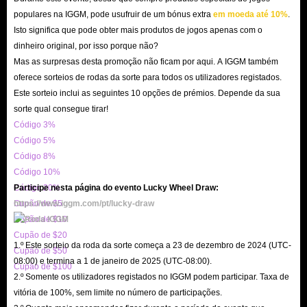
populares na IGGM, pode usufruir de um bónus extra
em moeda até 10%
.
riscos, pelo que a lavagem de dinheiro desempenha um papel fundamental,
Isto significa que pode obter mais produtos de jogos apenas com o
permitindo aos jogadores converter esse rendimento ilegal em dinheiro
dinheiro original, por isso porque não?
utilizável em caixas multibanco que pode ser utilizado para o crescimento
Mas as surpresas desta promoção não ficam por aqui. A IGGM também
futuro.
oferece sorteios de rodas da sorte para todos os utilizadores registados.
Este sorteio inclui as seguintes 10 opções de prémios. Depende da sua
sorte qual consegue tirar!
Como ganhar mais dinheiro no Anexo 1?
Código 3%
Código 5%
Como dissemos antes, cada jogador começa do zero no Anexo 1 e, claro, o
Código 8%
seu inventário de dinheiro inicial também é 0! Este popular jogo de
Código 10%
simulação tem um início lento, onde é necessário começar com um atrelado
Código 20%
Participe nesta página do evento Lucky Wheel Draw:
até ganhar dinheiro suficiente para alugar um quarto num motel. Portanto,
Cupão de $5
https://www.iggm.com/pt/lucky-draw
Cupão de $10
ganhar dinheiro é o objetivo do Anexo I para que possa expandir o seu
Cupão de $20
negócio e ramificar-se noutros produtos.
1.º Este sorteio da roda da sorte começa a 23 de dezembro de 2024 (UTC-
Cupão de $50
Há muitas formas de ganhar dinheiro extra no Anexo I, mas algumas são
08:00) e termina a 1 de janeiro de 2025 (UTC-08:00).
Cupão de $100
2.º Somente os utilizadores registados no IGGM podem participar. Taxa de
mais eficazes do que outras, e o alcance aumenta à medida que desbloqueia
vitória de 100%, sem limite no número de participações.
mais atualizações.