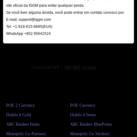
site oficial da IGGM para evitar qualquer perda.
Se você tiver alguma dúvida, você pode entrar em contato conosco por:
E-mail:
support@iggm.com
Tel: +1-918-615-8685(EUA)
WhatsApp +852 95642524
POE 2 Currency
POE Currency
Diablo 4 Gold
Diablo 4 Items
ARC Raiders Items
ARC Raiders BluePrints
Monopoly Go Partners
Monopoly Go Stickers