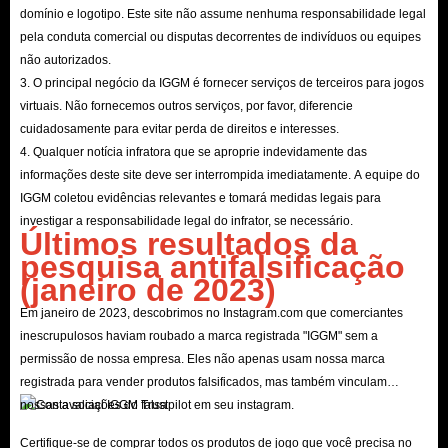
domínio e logotipo. Este site não assume nenhuma responsabilidade legal
pela conduta comercial ou disputas decorrentes de indivíduos ou equipes
não autorizados.
3. O principal negócio da IGGM é fornecer serviços de terceiros para jogos
virtuais. Não fornecemos outros serviços, por favor, diferencie
cuidadosamente para evitar perda de direitos e interesses.
4. Qualquer notícia infratora que se aproprie indevidamente das
informações deste site deve ser interrompida imediatamente. A equipe do
IGGM coletou evidências relevantes e tomará medidas legais para
investigar a responsabilidade legal do infrator, se necessário.
Últimos resultados da
pesquisa antifalsificação
(janeiro de 2023)
Em janeiro de 2023, descobrimos no Instagram.com que comerciantes
inescrupulosos haviam roubado a marca registrada "IGGM" sem a
permissão de nossa empresa. Eles não apenas usam nossa marca
registrada para vender produtos falsificados, mas também vinculam
nossas avaliações do Trustpilot em seu instagram.
Certifique-se de comprar todos os produtos de jogo que você precisa no