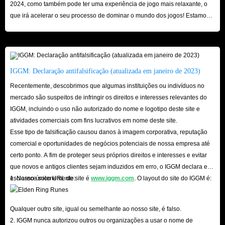
2024, como também pode ter uma experiência de jogo mais relaxante, o
que irá acelerar o seu processo de dominar o mundo dos jogos! Estamos
ansiosos pela sua visita aqui!
IGGM: Declaração antifalsificação (atualizada em janeiro de 2023)
Recentemente, descobrimos que algumas instituições ou indivíduos no
mercado são suspeitos de infringir os direitos e interesses relevantes do
IGGM, incluindo o uso não autorizado do nome e logotipo deste site e
atividades comerciais com fins lucrativos em nome deste site.
Esse tipo de falsificação causou danos à imagem corporativa, reputação
comercial e oportunidades de negócios potenciais de nossa empresa até
certo ponto. A fim de proteger seus próprios direitos e interesses e evitar
que novos e antigos clientes sejam induzidos em erro, o IGGM declara e
esclarece solenemente:
1. Nosso único URL de site é
www.iggm.com
. O layout do site do IGGM é:
Qualquer outro site, igual ou semelhante ao nosso site, é falso.
2. IGGM nunca autorizou outros ou organizações a usar o nome de