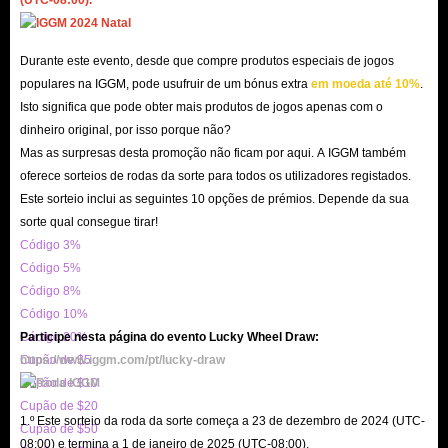
artigos Rivals baratos. Vale a pena gastar tempo e dinheiro para tirar o
máximo partido dele!
Durante este evento, desde que compre produtos especiais de jogos
populares na IGGM, pode usufruir de um bónus extra
em moeda até 10%
.
Isto significa que pode obter mais produtos de jogos apenas com o
dinheiro original, por isso porque não?
Mas as surpresas desta promoção não ficam por aqui. A IGGM também
oferece sorteios de rodas da sorte para todos os utilizadores registados.
Este sorteio inclui as seguintes 10 opções de prémios. Depende da sua
sorte qual consegue tirar!
Código 3%
Código 5%
Código 8%
Código 10%
Código 20%
Participe nesta página do evento Lucky Wheel Draw:
Cupão de $5
https://www.iggm.com/pt/lucky-draw
Cupão de $10
Cupão de $20
1.º Este sorteio da roda da sorte começa a 23 de dezembro de 2024 (UTC-
Cupão de $50
08:00) e termina a 1 de janeiro de 2025 (UTC-08:00).