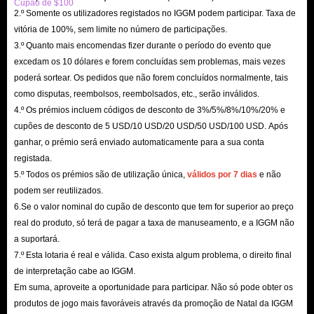
Cupão de $100
2.º Somente os utilizadores registados no IGGM podem participar. Taxa de
vitória de 100%, sem limite no número de participações.
3.º Quanto mais encomendas fizer durante o período do evento que
excedam os 10 dólares e forem concluídas sem problemas, mais vezes
poderá sortear. Os pedidos que não forem concluídos normalmente, tais
como disputas, reembolsos, reembolsados, etc., serão inválidos.
4.º Os prémios incluem códigos de desconto de 3%/5%/8%/10%/20% e
cupões de desconto de 5 USD/10 USD/20 USD/50 USD/100 USD. Após
ganhar, o prémio será enviado automaticamente para a sua conta
registada.
5.º Todos os prémios são de utilização única,
válidos por 7 dias
e não
podem ser reutilizados.
6.Se o valor nominal do cupão de desconto que tem for superior ao preço
real do produto, só terá de pagar a taxa de manuseamento, e a IGGM não
a suportará.
7.º Esta lotaria é real e válida. Caso exista algum problema, o direito final
de interpretação cabe ao IGGM.
Em suma, aproveite a oportunidade para participar. Não só pode obter os
produtos de jogo mais favoráveis ​​através da promoção de Natal da IGGM