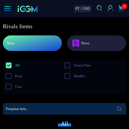
0
PT
/
USD
Rivals Items
Items
News
All
Season Pass
Keys
Bundles
Case
All