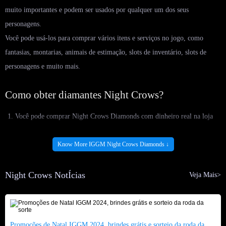
muito importantes e podem ser usados por qualquer um dos seus
personagens.
Você pode usá-los para comprar vários itens e serviços no jogo, como
fantasias, montarias, animais de estimação, slots de inventário, slots de
personagens e muito mais.
Como obter diamantes Night Crows?
Você pode comprar Night Crows Diamonds com dinheiro real na loja
do jogo.
Você pode ganhar Night Crows Diamonds completando certas missões e
Know More IGGM Night Crows Diamonds ↓
conquistas no jogo. Algumas dessas missões e conquistas são diárias,
semanais ou mensais, enquanto outras são únicas.
Night Crows NotÍcias
Veja Mais>
Você pode trocar Night Crows Diamonds com outros jogadores por
ouro ou outros itens. Você pode usar a casa de leilões do jogo ou o chat
comercial para encontrar outros jogadores que estejam dispostos a
Promoções de Natal IGGM 2024, brindes grátis e sorteio da roda da