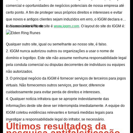
comercial e oportunidades de negócios potenciais de nossa empresa até
certo ponto. A fim de proteger seus próprios direitos e interesses e evitar
que novos e antigos clientes sejam induzidos em erro, o IGGM declara e
esclarece solenemente:
1. Nosso único URL de site é
www.iggm.com
. O layout do site do IGGM é:
Qualquer outro site, igual ou semelhante ao nosso site, é falso.
2. IGGM nunca autorizou outros ou organizações a usar o nome de
domínio e logotipo. Este site não assume nenhuma responsabilidade legal
pela conduta comercial ou disputas decorrentes de indivíduos ou equipes
não autorizados.
3. O principal negócio da IGGM é fornecer serviços de terceiros para jogos
virtuais. Não fornecemos outros serviços, por favor, diferencie
cuidadosamente para evitar perda de direitos e interesses.
4. Qualquer notícia infratora que se aproprie indevidamente das
informações deste site deve ser interrompida imediatamente. A equipe do
IGGM coletou evidências relevantes e tomará medidas legais para
investigar a responsabilidade legal do infrator, se necessário.
Últimos resultados da
pesquisa antifalsificação