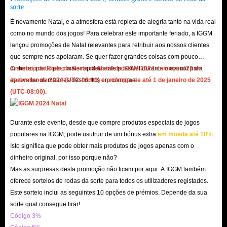
negociar com você. Você também pode participar de uma guilda ou
sorte
grupo e compartilhar diamantes com seus amigos.
É novamente Natal, e a atmosfera está repleta de alegria tanto na vida real
Encontre tantos baús quanto possível em diferentes ilhas. Esses baús
como no mundo dos jogos! Para celebrar este importante feriado, a IGGM
lançou promoções de Natal relevantes para retribuir aos nossos clientes
podem conter diamantes.
que sempre nos apoiaram. Se quer fazer grandes coisas com pouco
Você pode negociar com o comerciante de gemas. Substitua as gemas
dinheiro, participe o mais rapidamente possível durante o evento para
O sorteio da Roda da Sorte de Natal da IGGM 2024 começa a 23 de
desnecessárias por diamantes.
aproveitar os maiores descontos em compras!
dezembro de 2024 (UTC-08:00) e prolonga-se até 1 de janeiro de 2025
(UTC-08:00).
Por que escolher comprar diamantes Night Crows
em IGGM.com?
Durante este evento, desde que compre produtos especiais de jogos
populares na IGGM, pode usufruir de um bónus extra
em moeda até 10%
.
Bom preço
Isto significa que pode obter mais produtos de jogos apenas com o
Temos diamantes Night Crows baratos para venda. O preço será muito
dinheiro original, por isso porque não?
mais barato do que o preço da loja do jogo. De modo geral, quanto
Mas as surpresas desta promoção não ficam por aqui. A IGGM também
oferece sorteios de rodas da sorte para todos os utilizadores registados.
mais você comprar, mais barato será o preço.
Este sorteio inclui as seguintes 10 opções de prémios. Depende da sua
Lançaremos promoções quando chegarem alguns feriados importantes
sorte qual consegue tirar!
(como Halloween, Natal, Black Friday, etc.). Forneceremos cupons
Código 3%
gratuitamente durante esses eventos especiais e ofereceremos alguns