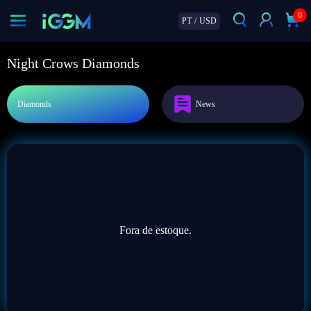
0
PT
/
USD
Night Crows Diamonds
Diamonds
News
Fora de estoque.