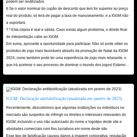
podem ser reutilizados.
atenciosos e atenciosos. Pode-se dizer que quando você vier ao IGGM não
6.Se o valor nominal do cupão de desconto que tem for superior ao preço
terá nenhuma preocupação!
real do produto, só terá de pagar a taxa de manuseamento, e a IGGM não
a suportará.
7.º Esta lotaria é real e válida. Caso exista algum problema, o direito final
de interpretação cabe ao IGGM.
Em suma, aproveite a oportunidade para participar. Não só pode obter os
produtos de jogo mais favoráveis ​​através da promoção de Natal da IGGM
2024, como também pode ter uma experiência de jogo mais relaxante, o
que irá acelerar o seu processo de dominar o mundo dos jogos! Estamos
ansiosos pela sua visita aqui!
IGGM: Declaração antifalsificação (atualizada em janeiro de 2023)
Recentemente, descobrimos que algumas instituições ou indivíduos no
mercado são suspeitos de infringir os direitos e interesses relevantes do
IGGM, incluindo o uso não autorizado do nome e logotipo deste site e
atividades comerciais com fins lucrativos em nome deste site.
Esse tipo de falsificação causou danos à imagem corporativa, reputação