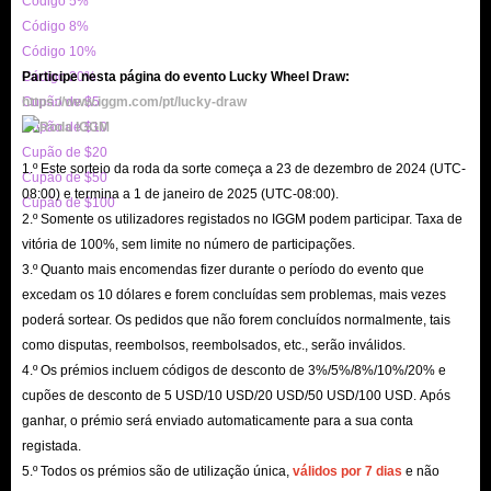
Código 5%
descontos.
Código 8%
Código 10%
Se você se tornar membro VIP do IGGM, terá descontos adicionais, até
Código 20%
Participe nesta página do evento Lucky Wheel Draw:
um máximo de 5%.
Cupão de $5
https://www.iggm.com/pt/lucky-draw
Serviço meticuloso
Cupão de $10
Utilizamos métodos de pagamento seguros para garantir a segurança de
Cupão de $20
1.º Este sorteio da roda da sorte começa a 23 de dezembro de 2024 (UTC-
sua propriedade.
Cupão de $50
08:00) e termina a 1 de janeiro de 2025 (UTC-08:00).
Cupão de $100
Possuímos um certificado de criptografia SSL para proteger suas
2.º Somente os utilizadores registados no IGGM podem participar. Taxa de
informações pessoais contra vazamentos.
vitória de 100%, sem limite no número de participações.
Temos estoque suficiente de Night Crows Diamonds para garantir o
3.º Quanto mais encomendas fizer durante o período do evento que
excedam os 10 dólares e forem concluídas sem problemas, mais vezes
processamento rápido do seu pedido.
poderá sortear. Os pedidos que não forem concluídos normalmente, tais
Nosso atendimento ao cliente está online 24 horas por dia. Se você tiver
como disputas, reembolsos, reembolsados, etc., serão inválidos.
alguma dúvida ou quiser acompanhar seu pedido a tempo, pode contatá-
4.º Os prémios incluem códigos de desconto de 3%/5%/8%/10%/20% e
los a qualquer momento.
cupões de desconto de 5 USD/10 USD/20 USD/50 USD/100 USD. Após
ganhar, o prémio será enviado automaticamente para a sua conta
registada.
Em geral, ao comprar Night Crows Diamonds em IGGM.com, você pode
5.º Todos os prémios são de utilização única,
válidos por 7 dias
e não
não apenas desfrutar de preços baratos, mas, mais importante, de serviços