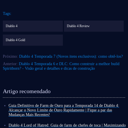
Tags:
Diablo 4
Diablo 4 Review
Diablo 4 Gold
Próximo:
Diablo 4 Temporada 7 (Novos itens exclusivos): como obtê-los?
Anterior:
Diablo 4 Temporada 6 e DLC: Como construir a melhor build
Spiritborn? - Visão geral e detalhes e dicas de construção
Artigo recomendado
Guia Definitivo de Farm de Ouro para a Temporada 14 de Diablo 4:
Alcançar o Novo Limite de Ouro Rapidamente | Fique a par das
Mudanças Mais Recentes!
Após a transmissão em direto dos produtores, o horário de lançamento da
Temporada 14 de Diablo 4 foi confirmado para 30 de junho, às 10h00
Diablo 4 Lord of Hatred: Guia de farm de chefes de toca | Maximizando