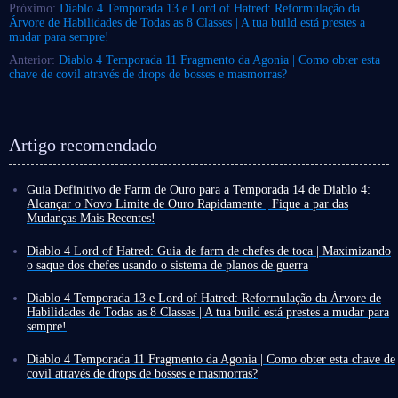
Próximo:
Diablo 4 Temporada 13 e Lord of Hatred: Reformulação da
Árvore de Habilidades de Todas as 8 Classes | A tua build está prestes a
mudar para sempre!
Anterior:
Diablo 4 Temporada 11 Fragmento da Agonia | Como obter esta
chave de covil através de drops de bosses e masmorras?
Artigo recomendado
Guia Definitivo de Farm de Ouro para a Temporada 14 de Diablo 4:
Alcançar o Novo Limite de Ouro Rapidamente | Fique a par das
Mudanças Mais Recentes!
Após a transmissão em direto dos produtores, o horário de lançamento da
Temporada 14 de Diablo 4 foi confirmado para 30 de junho, às 10h00
Diablo 4 Lord of Hatred: Guia de farm de chefes de toca | Maximizando
(hora do Pacífico). Além disso, as novas mecânicas que geraram muitas
o saque dos chefes usando o sistema de planos de guerra
críticas durante o PTR 3.1 passaram por otimizações adicionais.
A expansão Lord of Hatred de Diablo 4 reformula completamente o
Assim, é tempo de deixar para trás a calma das últimas semanas e
endgame e, em particular, a adição do sistema de planos de guerra faz
Diablo 4 Temporada 13 e Lord of Hatred: Reformulação da Árvore de
começar oficialmente a preparar-se para a Temporada do Despertar da
com que cada atividade pareça muito mais recompensadora. Você pode
Habilidades de Todas as 8 Classes | A tua build está prestes a mudar para
Morte (Season of Death Awakening)! Naturalmente, uma das primeiras
personalizar os nós dos planos de guerra para aumentar a obtenção de
sempre!
grandes tarefas após o início da nova temporada é acumular uma grande
tipos específicos de saque.
Faltando apenas 3 dias para o lançamento, todo o conteúdo da Temporada
quantidade de ouro o mais rapidamente possível.
Quando se trata de farmar equipamento, a abordagem mais eficiente no
13 de Diablo 4 e Lord of Hatred foi finalmente revelado oficialmente!
Diablo 4 Temporada 11 Fragmento da Agonia | Como obter esta chave de
Com base nas fontes de ouro existentes em Diablo 4 e nas mais recentes
momento continua sendo enfrentar os chefes de toca no endgame, e a
Além do novo conteúdo, existem também otimizações significativas em
covil através de drops de bosses e masmorras?
alterações da Temporada 14, elaborámos um guia de farm de ouro para o
expansão Lord of Hatred introduz um chefe de toca totalmente novo:
várias mecânicas!
De um modo geral, desde que as mecânicas sazonais e as novas alterações
ajudar a começar com tudo no dia 30.
Mephisto. Vamos dar uma olhada no que mais mudou para o farm de
Embora algumas novidades sejam exclusivas para quem possui a