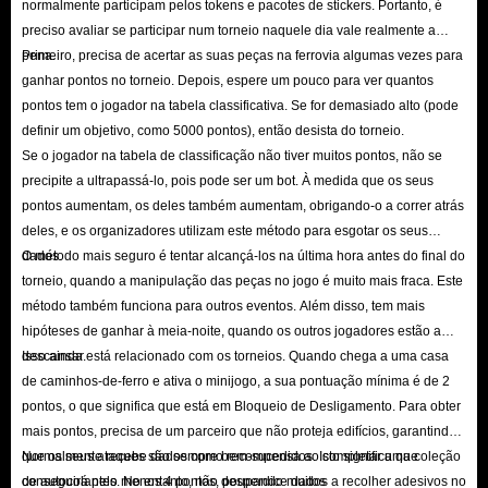
normalmente participam pelos tokens e pacotes de stickers. Portanto, é
preciso avaliar se participar num torneio naquele dia vale realmente a
pena.
Primeiro, precisa de acertar as suas peças na ferrovia algumas vezes para
ganhar pontos no torneio. Depois, espere um pouco para ver quantos
pontos tem o jogador na tabela classificativa. Se for demasiado alto (pode
definir um objetivo, como 5000 pontos), então desista do torneio.
Se o jogador na tabela de classificação não tiver muitos pontos, não se
precipite a ultrapassá-lo, pois pode ser um bot. À medida que os seus
pontos aumentam, os deles também aumentam, obrigando-o a correr atrás
deles, e os organizadores utilizam este método para esgotar os seus
dados.
O método mais seguro é tentar alcançá-los na última hora antes do final do
torneio, quando a manipulação das peças no jogo é muito mais fraca. Este
método também funciona para outros eventos. Além disso, tem mais
hipóteses de ganhar à meia-noite, quando os outros jogadores estão a
descansar.
Isso ainda está relacionado com os torneios. Quando chega a uma casa
de caminhos-de-ferro e ativa o minijogo, a sua pontuação mínima é de 2
pontos, o que significa que está em Bloqueio de Desligamento. Para obter
mais pontos, precisa de um parceiro que não proteja edifícios, garantindo
que os seus ataques são sempre bem-sucedidos. Isto significa que
Normalmente recebe dados como recompensa ao completar uma coleção
conseguirá pelo menos 4 pontos, poupando muitos
de autocolantes. No entanto, não desperdice dados a recolher adesivos no