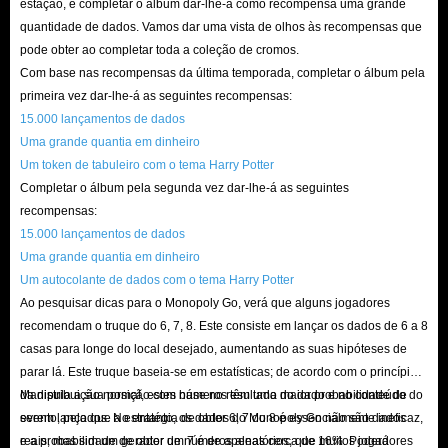
baratos que não vão custar muito. Compre agora e leve seu jogo Monopoly
estação, e completar o álbum dar-lhe-á como recompensa uma grande
quantidade de dados. Vamos dar uma vista de olhos às recompensas que
Go a novos patamares!
pode obter ao completar toda a coleção de cromos.
Com base nas recompensas da última temporada, completar o álbum pela
primeira vez dar-lhe-á as seguintes recompensas:
15.000 lançamentos de dados
Uma grande quantia em dinheiro
Um token de tabuleiro com o tema Harry Potter
Completar o álbum pela segunda vez dar-lhe-á as seguintes
recompensas:
15.000 lançamentos de dados
Uma grande quantia em dinheiro
Um autocolante de dados com o tema Harry Potter
Ao pesquisar dicas para o Monopoly Go, verá que alguns jogadores
recomendam o truque do 6, 7, 8. Este consiste em lançar os dados de 6 a 8
casas para longe do local desejado, aumentando as suas hipóteses de
parar lá. Este truque baseia-se em estatísticas; de acordo com o princípio
da distribuição normal, estes números têm uma maior probabilidade de
Manipula a sua posição com base no resultado do dado e no conteúdo do
serem lançados. No entanto, os dados do Monopoly Go não são dados
evento, pelo que a estratégia de obter 6, 7 ou 8 é essencialmente ineficaz,
reais, mas sim um gerador de números aleatórios, que muitos jogadores
e a probabilidade de obter um 7 é de apenas cerca de 16%. Poderá