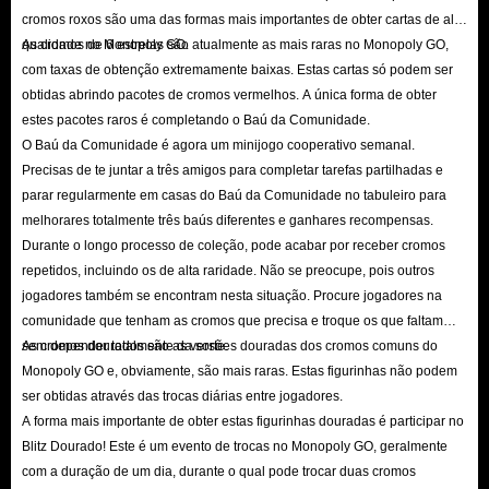
cromos roxos são uma das formas mais importantes de obter cartas de alta
qualidade no Monopoly GO.
As cromos de 6 estrelas são atualmente as mais raras no Monopoly GO,
com taxas de obtenção extremamente baixas. Estas cartas só podem ser
obtidas abrindo pacotes de cromos vermelhos. A única forma de obter
estes pacotes raros é completando o Baú da Comunidade.
O Baú da Comunidade é agora um minijogo cooperativo semanal.
Precisas de te juntar a três amigos para completar tarefas partilhadas e
parar regularmente em casas do Baú da Comunidade no tabuleiro para
melhorares totalmente três baús diferentes e ganhares recompensas.
Durante o longo processo de coleção, pode acabar por receber cromos
repetidos, incluindo os de alta raridade. Não se preocupe, pois outros
jogadores também se encontram nesta situação. Procure jogadores na
comunidade que tenham as cromos que precisa e troque os que faltam
sem depender totalmente da sorte.
As cromos dourados são as versões douradas dos cromos comuns do
Monopoly GO e, obviamente, são mais raras. Estas figurinhas não podem
ser obtidas através das trocas diárias entre jogadores.
A forma mais importante de obter estas figurinhas douradas é participar no
Blitz Dourado! Este é um evento de trocas no Monopoly GO, geralmente
com a duração de um dia, durante o qual pode trocar duas cromos