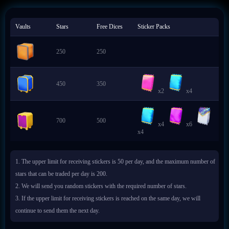
Vaults
Stars
Free Dices
Sticker Packs
250
250
450
350
x2
x4
700
500
x4
x6
x4
1. The upper limit for receiving stickers is 50 per day, and the maximum number of
stars that can be traded per day is 200.
2. We will send you random stickers with the required number of stars.
3. If the upper limit for receiving stickers is reached on the same day, we will
continue to send them the next day.