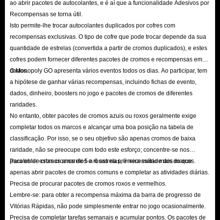
ao abrir pacotes de autocolantes, e é aí que a funcionalidade Adesivos por
Recompensas se torna útil.
Isto permite-lhe trocar autocolantes duplicados por cofres com
recompensas exclusivas. O tipo de cofre que pode trocar depende da sua
quantidade de estrelas (convertida a partir de cromos duplicados), e estes
cofres podem fornecer diferentes pacotes de cromos e recompensas em
dados.
O Monopoly GO apresenta vários eventos todos os dias. Ao participar, tem
a hipótese de ganhar várias recompensas, incluindo fichas de evento,
dados, dinheiro, boosters no jogo e pacotes de cromos de diferentes
raridades.
No entanto, obter pacotes de cromos azuis ou roxos geralmente exige
completar todos os marcos e alcançar uma boa posição na tabela de
classificação. Por isso, se o seu objetivo são apenas cromos de baixa
raridade, não se preocupe com todo este esforço; concentre-se nos
pacotes de cromos amarelos e rosas na primeira metade dos marcos.
Para obter estas cromos de 5 a 6 estrelas, é necessário mais do que
apenas abrir pacotes de cromos comuns e completar as atividades diárias.
Precisa de procurar pacotes de cromos roxos e vermelhos.
Lembre-se: para obter a recompensa máxima da barra de progresso de
Vitórias Rápidas, não pode simplesmente entrar no jogo ocasionalmente.
Precisa de completar tarefas semanais e acumular pontos. Os pacotes de