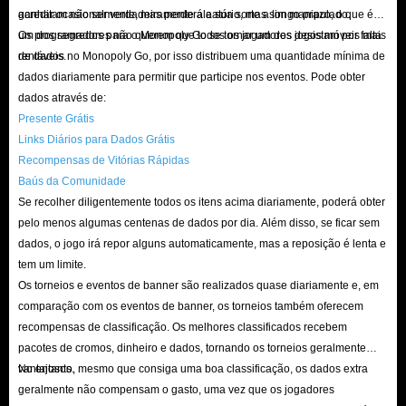
acreditam não ser verdadeiramente aleatório, mas sim manipulado.
ganhar ocasionalmente, mas perderá a sua sorte a longo prazo, o que é
um dos segredos para o Monopoly Go se tornar um dos jogos móveis mais
Os programadores não querem que todos os jogadores desistam por falta
rentáveis.
de dados no Monopoly Go, por isso distribuem uma quantidade mínima de
dados diariamente para permitir que participe nos eventos. Pode obter
dados através de:
Presente Grátis
Links Diários para Dados Grátis
Recompensas de Vitórias Rápidas
Baús da Comunidade
Se recolher diligentemente todos os itens acima diariamente, poderá obter
pelo menos algumas centenas de dados por dia. Além disso, se ficar sem
dados, o jogo irá repor alguns automaticamente, mas a reposição é lenta e
tem um limite.
Os torneios e eventos de banner são realizados quase diariamente e, em
comparação com os eventos de banner, os torneios também oferecem
recompensas de classificação. Os melhores classificados recebem
pacotes de cromos, dinheiro e dados, tornando os torneios geralmente
vantajosos.
No entanto, mesmo que consiga uma boa classificação, os dados extra
geralmente não compensam o gasto, uma vez que os jogadores