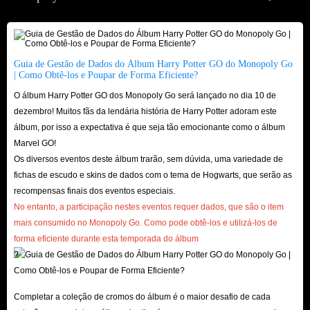
para manter nossos preços baixos sem comprometer a qualidade do serviço.
Ao comprar Monopoly Go Stars Vaults em IGGM.com, você pode ter
certeza de que está obtendo o melhor valor pelo seu dinheiro. Você pode
ingressar em nosso Programa de Afiliados, tornar-se VIP, reivindicar
Guia de Gestão de Dados do Álbum Harry Potter GO do Monopoly Go
| Como Obtê-los e Poupar de Forma Eficiente?
ofertas de feriados ou participar de eventos promocionais sociais para obter
O álbum Harry Potter GO dos Monopoly Go será lançado no dia 10 de
melhores descontos. Desta forma, você pode comprar Pacote (Adesivos
dezembro! Muitos fãs da lendária história de Harry Potter adoram este
com Valor Mais Estrelas) com o custo menor.
álbum, por isso a expectativa é que seja tão emocionante como o álbum
A IGGM também se orgulha de oferecer um atendimento excepcional ao
Marvel GO!
cliente. Nossa equipe se dedica a garantir que sua experiência de compra
Os diversos eventos deste álbum trarão, sem dúvida, uma variedade de
fichas de escudo e skins de dados com o tema de Hogwarts, que serão as
seja tranquila e agradável do início ao fim. Se você tiver dúvidas sobre
recompensas finais dos eventos especiais.
nossos produtos ou precisar de assistência com seu pedido, estamos aqui
No entanto, a participação nestes eventos requer dados, que são o item
para ajudar em cada etapa do processo.
mais consumido no Monopoly Go. Como pode obtê-los e utilizá-los de
forma eficiente durante esta temporada do álbum
Com nossas vantagens completas, você certamente encontrará os Stars
?
Vaults perfeitos para elevar sua jogabilidade no Monopoly Go. Não perca a
oportunidade de aprimorar sua experiência de jogo com Stars Vaults
Completar a coleção de cromos do álbum é o maior desafio de cada