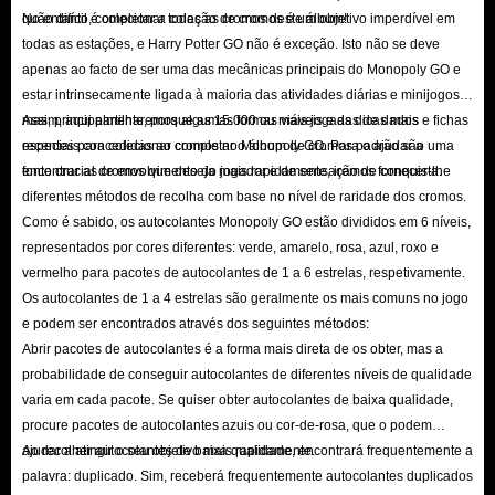
quão difícil é colecionar todas as cromos deste álbum!
No entanto, completar a coleção de cromos é um objetivo imperdível em
todas as estações, e Harry Potter GO não é exceção. Isto não se deve
apenas ao facto de ser uma das mecânicas principais do Monopoly GO e
estar intrinsecamente ligada à maioria das atividades diárias e minijogos,
mas, principalmente, porque as 15.000 ou mais jogadas de dados e fichas
Assim, aqui partilharemos algumas formas viáveis ​​e as dicas mais
especiais concedidas ao completar o álbum de cromos padrão são uma
recentes para colecionar cromos no Monopoly GO. Para o ajudar a
fonte crucial de envolvimento do jogador e de sensação de conquista.
encontrar as cromos que deseja mais rapidamente, iremos fornecer-lhe
diferentes métodos de recolha com base no nível de raridade dos cromos.
Como é sabido, os autocolantes Monopoly GO estão divididos em 6 níveis,
representados por cores diferentes: verde, amarelo, rosa, azul, roxo e
vermelho para pacotes de autocolantes de 1 a 6 estrelas, respetivamente.
Os autocolantes de 1 a 4 estrelas são geralmente os mais comuns no jogo
e podem ser encontrados através dos seguintes métodos:
Abrir pacotes de autocolantes é a forma mais direta de os obter, mas a
probabilidade de conseguir autocolantes de diferentes níveis de qualidade
varia em cada pacote. Se quiser obter autocolantes de baixa qualidade,
procure pacotes de autocolantes azuis ou cor-de-rosa, que o podem
ajudar a atingir o seu objetivo mais rapidamente.
Ao recolher autocolantes de baixa qualidade, encontrará frequentemente a
palavra: duplicado. Sim, receberá frequentemente autocolantes duplicados