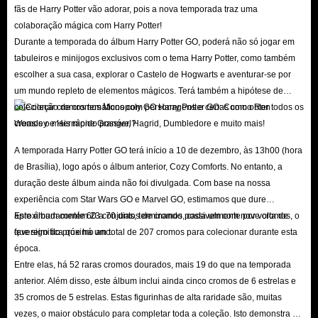
fãs de Harry Potter vão adorar, pois a nova temporada traz uma
colaboração mágica com Harry Potter!
Durante a temporada do álbum Harry Potter GO, poderá não só jogar em
tabuleiros e minijogos exclusivos com o tema Harry Potter, como também
escolher a sua casa, explorar o Castelo de Hogwarts e aventurar-se por
um mundo repleto de elementos mágicos. Terá também a hipótese de
colecionar cromos temáticos com personagens e cenas como Ron
Weasley e Hermione Granger, Hagrid, Dumbledore e muito mais!
A temporada Harry Potter GO terá início a 10 de dezembro, às 13h00 (hora
de Brasília), logo após o álbum anterior, Cozy Comforts. No entanto, a
duração deste álbum ainda não foi divulgada. Com base na nossa
experiência com Star Wars GO e Marvel GO, estimamos que dure
aproximadamente 60 a 70 dias, terminando possivelmente por volta de
Este álbum contém 23 conjuntos de cromos, cada um com nove cromos, o
fevereiro do próximo ano.
que significa que há um total de 207 cromos para colecionar durante esta
época.
Entre elas, há 52 raras cromos dourados, mais 19 do que na temporada
anterior. Além disso, este álbum inclui ainda cinco cromos de 6 estrelas e
35 cromos de 5 estrelas. Estas figurinhas de alta raridade são, muitas
vezes, o maior obstáculo para completar toda a coleção. Isto demonstra o