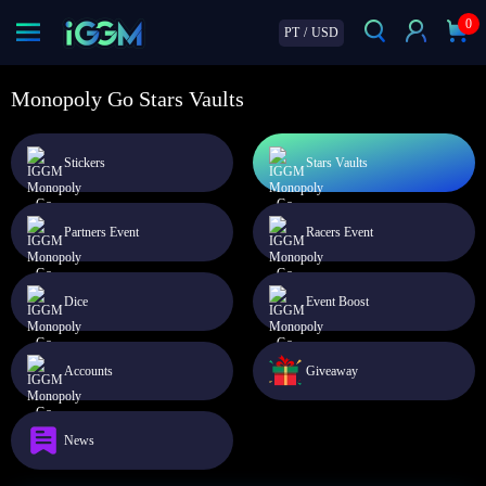
0
PT
/
USD
Monopoly Go Stars Vaults
Stickers
Stars Vaults
Partners Event
Racers Event
Dice
Event Boost
Accounts
Giveaway
News