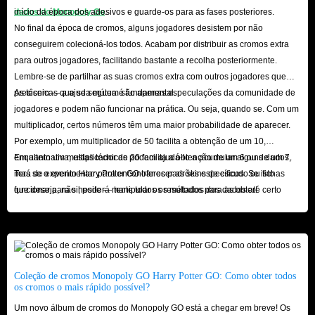
dados do Monopoly Go
início da época dos adesivos e guarde-os para as fases posteriores.
.
No final da época de cromos, alguns jogadores desistem por não
conseguirem colecioná-los todos. Acabam por distribuir as cromos extra
para outros jogadores, facilitando bastante a recolha posteriormente.
Lembre-se de partilhar as suas cromos extra com outros jogadores que
precisem — a ajuda mútua é fundamental.
As técnicas que se seguem são apenas especulações da comunidade de
jogadores e podem não funcionar na prática. Ou seja, quando se. Com um
multiplicador, certos números têm uma maior probabilidade de aparecer.
Por exemplo, um multiplicador de 50 facilita a obtenção de um 10,
enquanto um multiplicador de 20 facilita a obtenção de um 6 ou de um 7.
Em alternativa, estas técnicas podem ajudá-lo a acumular alguns dados,
Terá de experimentar para encontrar os padrões específicos. Se isto
mas se o evento Harry Potter GO oferecer as skins de escudo ou fichas
funcionar para si, poderá manipular os resultados dos dados até certo
que deseja, não hesite — tente todos os métodos para as obter!
ponto.
Coleção de cromos Monopoly GO Harry Potter GO: Como obter todos
os cromos o mais rápido possível?
Um novo álbum de cromos do Monopoly GO está a chegar em breve! Os