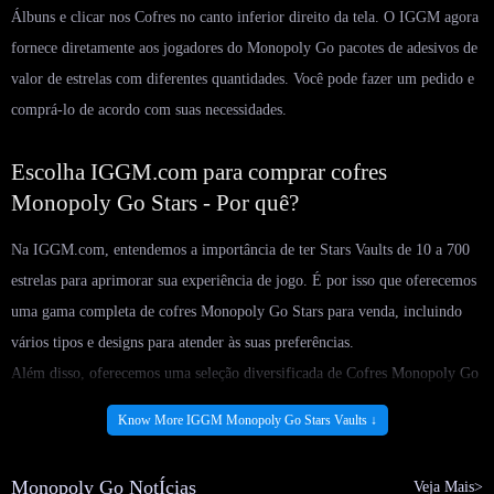
Álbuns e clicar nos Cofres no canto inferior direito da tela. O IGGM agora
fornece diretamente aos jogadores do Monopoly Go pacotes de adesivos de
valor de estrelas com diferentes quantidades. Você pode fazer um pedido e
comprá-lo de acordo com suas necessidades.
Escolha IGGM.com para comprar cofres
Monopoly Go Stars - Por quê?
Na IGGM.com, entendemos a importância de ter Stars Vaults de 10 a 700
estrelas para aprimorar sua experiência de jogo. É por isso que oferecemos
uma gama completa de cofres Monopoly Go Stars para venda, incluindo
vários tipos e designs para atender às suas preferências.
Além disso, oferecemos uma seleção diversificada de Cofres Monopoly Go
Stars baratos, mas também garantimos que os preços mostrados sejam
Know More IGGM Monopoly Go Stars Vaults ↓
acessíveis para todos os jogadores. Todos deveriam ter acesso aos seus Stars
Vaults favoritos sem custar muito caro, e é por isso que nos esforçamos
Monopoly Go NotÍcias
Veja Mais>