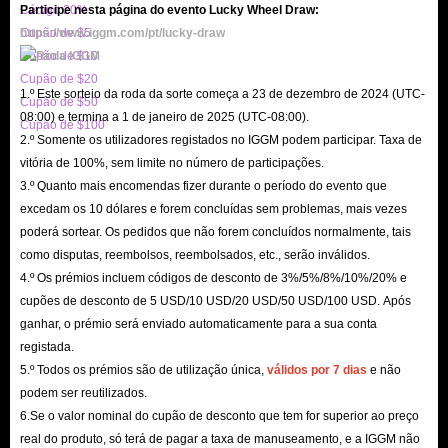
Código 20%
Participe nesta página do evento Lucky Wheel Draw:
Cupão de $5
https://www.iggm.com/pt/lucky-draw
Cupão de $10
Cupão de $20
1.º Este sorteio da roda da sorte começa a 23 de dezembro de 2024 (UTC-
Cupão de $50
08:00) e termina a 1 de janeiro de 2025 (UTC-08:00).
Cupão de $100
2.º Somente os utilizadores registados no IGGM podem participar. Taxa de
vitória de 100%, sem limite no número de participações.
3.º Quanto mais encomendas fizer durante o período do evento que
excedam os 10 dólares e forem concluídas sem problemas, mais vezes
poderá sortear. Os pedidos que não forem concluídos normalmente, tais
como disputas, reembolsos, reembolsados, etc., serão inválidos.
4.º Os prémios incluem códigos de desconto de 3%/5%/8%/10%/20% e
cupões de desconto de 5 USD/10 USD/20 USD/50 USD/100 USD. Após
ganhar, o prémio será enviado automaticamente para a sua conta
registada.
5.º Todos os prémios são de utilização única,
válidos por 7 dias
e não
podem ser reutilizados.
6.Se o valor nominal do cupão de desconto que tem for superior ao preço
real do produto, só terá de pagar a taxa de manuseamento, e a IGGM não