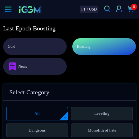
0
PT
/
USD
Last Epoch Boosting
Gold
Boosting
News
Select Category
All
Leveling
Dungeons
Monolith of Fate