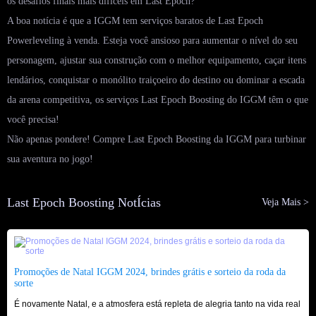
os desafios finais mais difíceis em Last Epoch?
A boa notícia é que a IGGM tem serviços baratos de Last Epoch
Powerleveling à venda. Esteja você ansioso para aumentar o nível do seu
personagem, ajustar sua construção com o melhor equipamento, caçar itens
lendários, conquistar o monólito traiçoeiro do destino ou dominar a escada
da arena competitiva, os serviços Last Epoch Boosting do IGGM têm o que
você precisa!
Não apenas pondere! Compre Last Epoch Boosting da IGGM para turbinar
sua aventura no jogo!
Last Epoch Boosting NotÍcias
Veja Mais >
Promoções de Natal IGGM 2024, brindes grátis e sorteio da roda da
sorte
É novamente Natal, e a atmosfera está repleta de alegria tanto na vida real