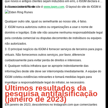
que novos e antigos clientes sejam induzidos em erro, o IGGM declara e
esclarece solenemente:
1. Nosso único URL de site é
www.iggm.com
. O layout do site do IGGM é:
Qualquer outro site, igual ou semelhante ao nosso site, é falso.
2. IGGM nunca autorizou outros ou organizações a usar o nome de
domínio e logotipo. Este site não assume nenhuma responsabilidade legal
pela conduta comercial ou disputas decorrentes de indivíduos ou equipes
não autorizados.
3. O principal negócio da IGGM é fornecer serviços de terceiros para jogos
virtuais. Não fornecemos outros serviços, por favor, diferencie
cuidadosamente para evitar perda de direitos e interesses.
4. Qualquer notícia infratora que se aproprie indevidamente das
informações deste site deve ser interrompida imediatamente. A equipe do
IGGM coletou evidências relevantes e tomará medidas legais para
investigar a responsabilidade legal do infrator, se necessário.
Últimos resultados da
pesquisa antifalsificação
(janeiro de 2023)
Em janeiro de 2023, descobrimos no Instagram.com que comerciantes