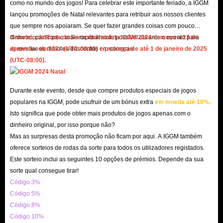
como no mundo dos jogos! Para celebrar este importante feriado, a IGGM
lançou promoções de Natal relevantes para retribuir aos nossos clientes
que sempre nos apoiaram. Se quer fazer grandes coisas com pouco
dinheiro, participe o mais rapidamente possível durante o evento para
O sorteio da Roda da Sorte de Natal da IGGM 2024 começa a 23 de
aproveitar os maiores descontos em compras!
dezembro de 2024 (UTC-08:00) e prolonga-se até 1 de janeiro de 2025
(UTC-08:00).
Durante este evento, desde que compre produtos especiais de jogos
populares na IGGM, pode usufruir de um bónus extra
em moeda até 10%
.
Isto significa que pode obter mais produtos de jogos apenas com o
dinheiro original, por isso porque não?
Mas as surpresas desta promoção não ficam por aqui. A IGGM também
oferece sorteios de rodas da sorte para todos os utilizadores registados.
Este sorteio inclui as seguintes 10 opções de prémios. Depende da sua
sorte qual consegue tirar!
Código 3%
Código 5%
Código 8%
Código 10%