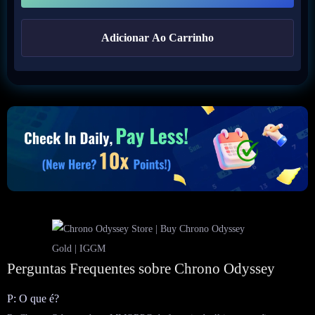
NA-049
NA-050
Adicionar Ao Carrinho
NA-051
NA-052
NA-053
NA-054
NA-055
NA-056
NA-057
NA-058
NA-059
NA-060
NA-061
NA-062
NA-063
NA-064
NA-065
NA-066
Perguntas Frequentes sobre Chrono Odyssey
NA-067
NA-068
P: O que é?
NA-069
NA-070