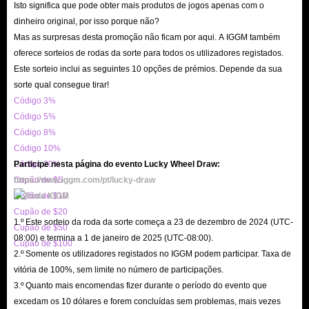
Isto significa que pode obter mais produtos de jogos apenas com o
Perguntas Frequentes sobre o Ouro no Jogo em
dinheiro original, por isso porque não?
Mas as surpresas desta promoção não ficam por aqui. A IGGM também
Chrono Odyssey
oferece sorteios de rodas da sorte para todos os utilizadores registados.
Este sorteio inclui as seguintes 10 opções de prémios. Depende da sua
P: Como Usar?
sorte qual consegue tirar!
R: O ouro é a principal moeda disponível em Chrono Odyssey. Pode ser
Código 3%
utilizado para diversos fins, como melhorar armas, comprar materiais raros
Código 5%
e renovar habilidades. É uma funcionalidade importante para os jogadores
Código 8%
fortalecerem as suas personagens e equipamentos no jogo.
Código 10%
Código 20%
Participe nesta página do evento Lucky Wheel Draw:
P: Porque é tão importante?
Cupão de $5
https://www.iggm.com/pt/lucky-draw
R: Em Chrono Odyssey, este ouro é crucial para os jogadores que querem
Cupão de $10
melhorar as suas personagens e manter-se competitivos. Desempenha
Cupão de $20
1.º Este sorteio da roda da sorte começa a 23 de dezembro de 2024 (UTC-
sempre um papel fundamental em vários métodos do jogo.
Cupão de $50
08:00) e termina a 1 de janeiro de 2025 (UTC-08:00).
Cupão de $100
Compra de Materiais: O papel principal do ouro reflete-se nas suas
2.º Somente os utilizadores registados no IGGM podem participar. Taxa de
propriedades monetárias. Pode ser utilizado para obter a maioria dos
vitória de 100%, sem limite no número de participações.
materiais raros necessários para a criação ou melhoria no jogo.
3.º Quanto mais encomendas fizer durante o período do evento que
excedam os 10 dólares e forem concluídas sem problemas, mais vezes
Melhorar armas: Para melhorar armas, o ouro de Chrono Odyssey é o