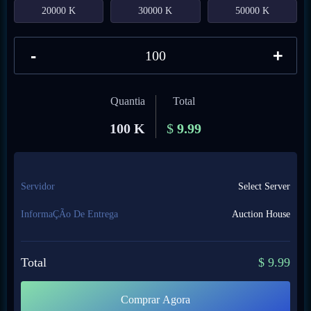
20000 K
30000 K
50000 K
NA-027
NA-028
-
+
NA-029
NA-030
NA-031
NA-032
Quantia
Total
NA-033
NA-034
100 K
$
9.99
NA-035
NA-036
NA-037
NA-038
Servidor
Select Server
NA-039
NA-040
InformaÇÃo De Entrega
Auction House
NA-041
NA-042
NA-043
NA-044
Total
$
9.99
NA-045
NA-046
Comprar Agora
NA-047
NA-048