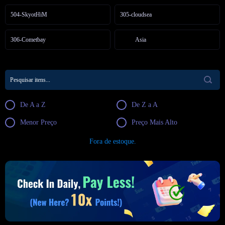
504-SkyotHiM
305-cloudsea
306-Cometbay
Asia
De A a Z
De Z a A
Menor Preço
Preço Mais Alto
Fora de estoque.