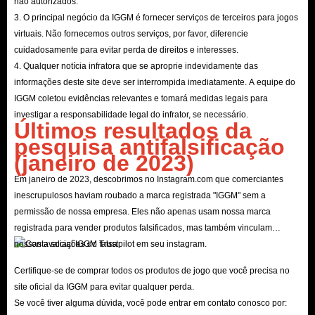
não autorizados.
3. O principal negócio da IGGM é fornecer serviços de terceiros para jogos
virtuais. Não fornecemos outros serviços, por favor, diferencie
cuidadosamente para evitar perda de direitos e interesses.
4. Qualquer notícia infratora que se aproprie indevidamente das
informações deste site deve ser interrompida imediatamente. A equipe do
IGGM coletou evidências relevantes e tomará medidas legais para
investigar a responsabilidade legal do infrator, se necessário.
Últimos resultados da
pesquisa antifalsificação
(janeiro de 2023)
Em janeiro de 2023, descobrimos no Instagram.com que comerciantes
inescrupulosos haviam roubado a marca registrada "IGGM" sem a
permissão de nossa empresa. Eles não apenas usam nossa marca
registrada para vender produtos falsificados, mas também vinculam
nossas avaliações do Trustpilot em seu instagram.
Certifique-se de comprar todos os produtos de jogo que você precisa no
site oficial da IGGM para evitar qualquer perda.
Se você tiver alguma dúvida, você pode entrar em contato conosco por: