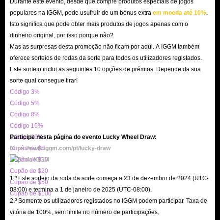
Durante este evento, desde que compre produtos especiais de jogos
populares na IGGM, pode usufruir de um bónus extra
em moeda até 10%
.
Isto significa que pode obter mais produtos de jogos apenas com o
dinheiro original, por isso porque não?
Mas as surpresas desta promoção não ficam por aqui. A IGGM também
oferece sorteios de rodas da sorte para todos os utilizadores registados.
Este sorteio inclui as seguintes 10 opções de prémios. Depende da sua
sorte qual consegue tirar!
Código 3%
Código 5%
Código 8%
Código 10%
Código 20%
Participe nesta página do evento Lucky Wheel Draw:
Cupão de $5
https://www.iggm.com/pt/lucky-draw
Cupão de $10
Cupão de $20
1.º Este sorteio da roda da sorte começa a 23 de dezembro de 2024 (UTC-
Cupão de $50
08:00) e termina a 1 de janeiro de 2025 (UTC-08:00).
Cupão de $100
2.º Somente os utilizadores registados no IGGM podem participar. Taxa de
vitória de 100%, sem limite no número de participações.