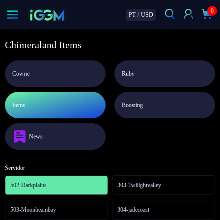
0
PT
/
USD
Chimeraland Items
Cowrie
Ruby
Items
Boosting
News
Servidor
502-Darkplains
303-Twilightvalley
503-Moonbeambay
304-jadecoast