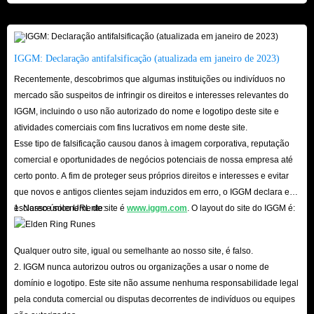
IGGM: Declaração antifalsificação (atualizada em janeiro de 2023)
Recentemente, descobrimos que algumas instituições ou indivíduos no
mercado são suspeitos de infringir os direitos e interesses relevantes do
IGGM, incluindo o uso não autorizado do nome e logotipo deste site e
atividades comerciais com fins lucrativos em nome deste site.
Esse tipo de falsificação causou danos à imagem corporativa, reputação
comercial e oportunidades de negócios potenciais de nossa empresa até
certo ponto. A fim de proteger seus próprios direitos e interesses e evitar
que novos e antigos clientes sejam induzidos em erro, o IGGM declara e
esclarece solenemente:
1. Nosso único URL de site é
www.iggm.com
. O layout do site do IGGM é:
Qualquer outro site, igual ou semelhante ao nosso site, é falso.
2. IGGM nunca autorizou outros ou organizações a usar o nome de
domínio e logotipo. Este site não assume nenhuma responsabilidade legal
pela conduta comercial ou disputas decorrentes de indivíduos ou equipes