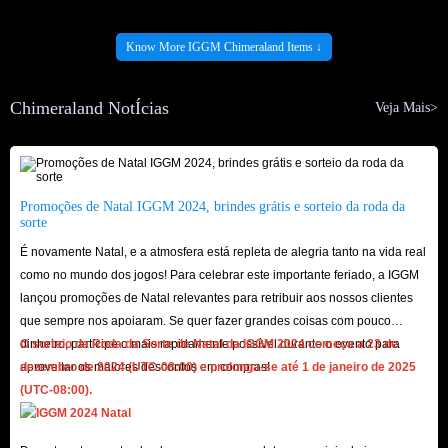
Know More IGGM Chimeraland Items ↓
Chimeraland NotÍcias
Veja Mais>
Promoções de Natal IGGM 2024, brindes grátis e sorteio da roda da
sorte
É novamente Natal, e a atmosfera está repleta de alegria tanto na vida real
como no mundo dos jogos! Para celebrar este importante feriado, a IGGM
lançou promoções de Natal relevantes para retribuir aos nossos clientes
que sempre nos apoiaram. Se quer fazer grandes coisas com pouco
dinheiro, participe o mais rapidamente possível durante o evento para
O sorteio da Roda da Sorte de Natal da IGGM 2024 começa a 23 de
aproveitar os maiores descontos em compras!
dezembro de 2024 (UTC-08:00) e prolonga-se até 1 de janeiro de 2025
(UTC-08:00).