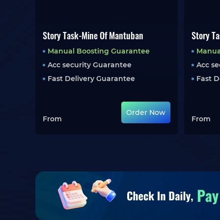
Story Task-Mine Of Mantuban
Story T
Manual Boosting Guarantee
Manua
Acc security Guarantee
Acc se
Fast Delivery Guarantee
Fast D
Order Now
From
From