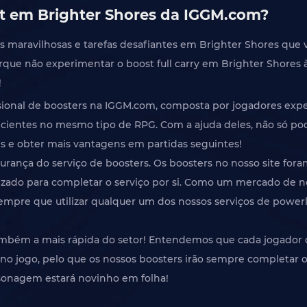
st em Brighter Shores da IGGM.com?
 maravilhosas e tarefas desafiantes em Brighter Shores que va
rque não experimentar o boost full carry em Brighter Shores 
!
ssional de boosters na IGGM.com, composta por jogadores exp
icientes no mesmo tipo de RPG. Com a ajuda deles, não só p
 e obter mais vantagens em partidas seguintes!
rança do serviço de boosters. Os boosters no nosso site fora
lizado para completar o serviço por si. Como um mercado de
empre que utilizar qualquer um dos nossos serviços de powerle
também a mais rápida do setor! Entendemos que cada jogador 
 no jogo, pelo que os nossos boosters irão sempre completar o
sonagem estará novinho em folha!