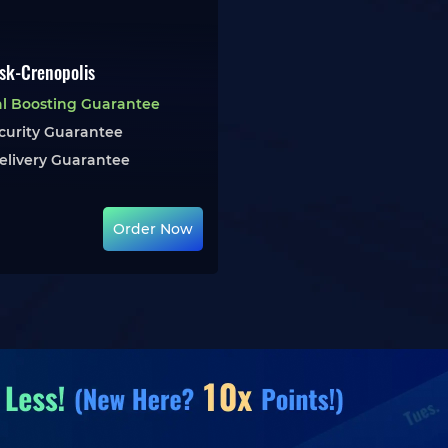
ask-Crenopolis
l Boosting Guarantee
curity Guarantee
elivery Guarantee
Order Now