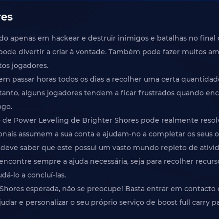
res
apenas em hackear e destruir inimigos e batalhas no final d
ode divertir a criar à vontade. Também pode fazer muitos am
os jogadores.
em passar horas todos os dias a recolher uma certa quantida
ntanto, alguns jogadores tendem a ficar frustrados quando 
ogo.
o de Power Leveling de Brighter Shores pode realmente resol
ionais assumem a sua conta e ajudam-no a completar os seus 
, deve saber que este possui um vasto mundo repleto de ativi
 encontre sempre a ajuda necessária, seja para recolher recurs
dá-lo a concluí-las.
hores esperada, não se preocupe! Basta entrar em contacto c
ar e personalizar o seu próprio serviço de boost full carry pa