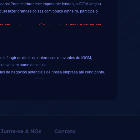
jogos! Para celebrar este importante feriado, a IGGM lançou
quer fazer grandes coisas com pouco dinheiro, participe o
:00) e prolonga-se até 1 de janeiro de 2025 (UTC-08:00).
sufruir de um bónus extra
em moeda até 10%
. Isto significa
 sorte para todos os utilizadores registados. Este sorteio
nfringir os direitos e interesses relevantes do IGGM,
crativos em nome deste site.
des de negócios potenciais de nossa empresa até certo ponto.
am induzidos em erro, o IGGM declara e esclarece solenemente:
te não assume nenhuma responsabilidade legal pela conduta
mos outros serviços, por favor, diferencie cuidadosamente para
Junte-se A NÓs
Contato
e janeiro de 2025 (UTC-08:00).
er interrompida imediatamente. A equipe do IGGM coletou