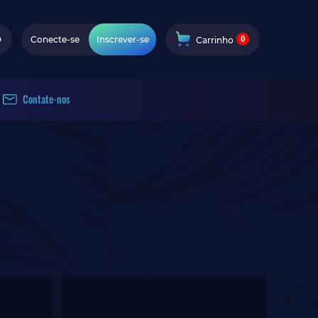
0
D
Conecte-se
Inscrever-se
Carrinho
Contate-nos