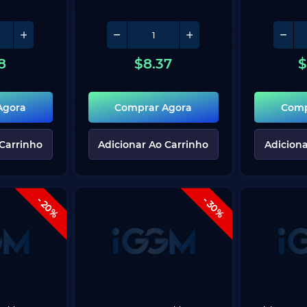
8
$
8.37
$
Agora
Comprar Agora
Comp
 Carrinho
Adicionar Ao Carrinho
Adiciona
- 20%
- 30%