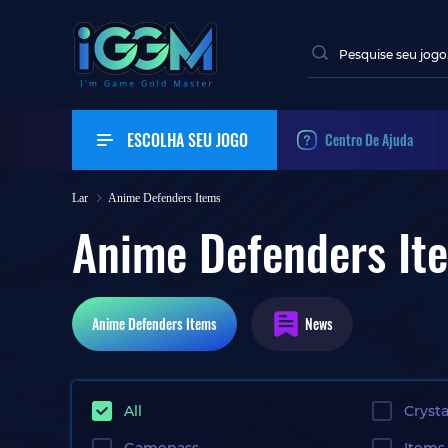
ESCOLHA SEU JOGO
Centro De Ajuda
Lar
Anime Defenders Items
Anime Defenders It
Anime Defenders
Items
News
All
Crysta