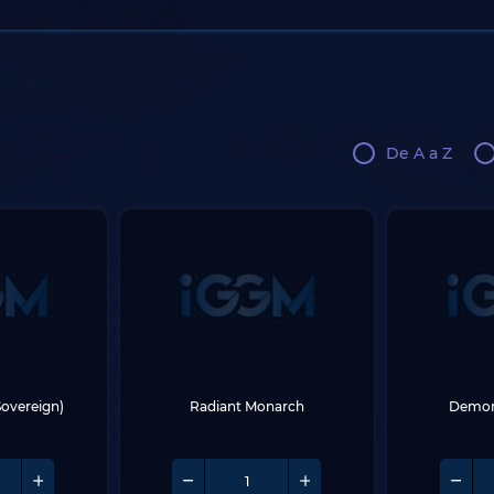
De A a Z
Sovereign)
Radiant Monarch
Demon