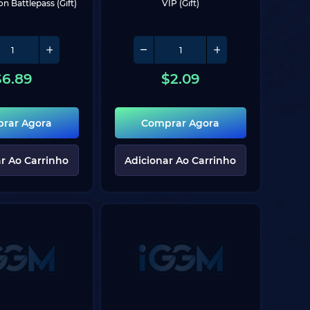
n Battlepass (Gift)
VIP (Gift)
$
6.89
$
2.09
rar Agora
Comprar Agora
r Ao Carrinho
Adicionar Ao Carrinho