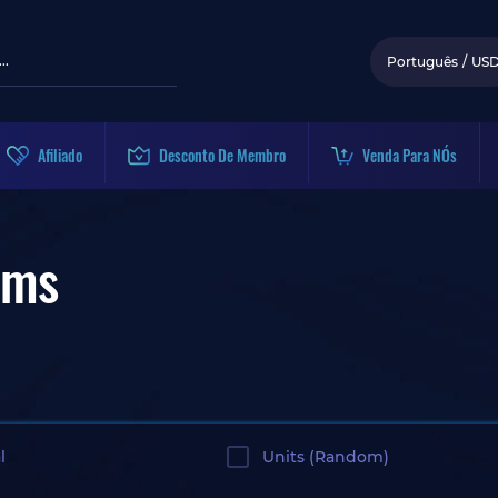
Português
/
US
Afiliado
Desconto De Membro
Venda Para NÓs
ems
l
Units (Random)