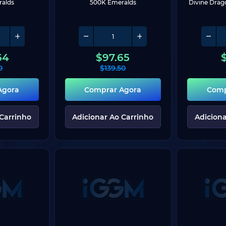
alds
500K Emeralds
Divine Drago
64
$
97.65
0
$
139.50
Agora
Comprar Agora
Comp
 Carrinho
Adicionar Ao Carrinho
Adiciona