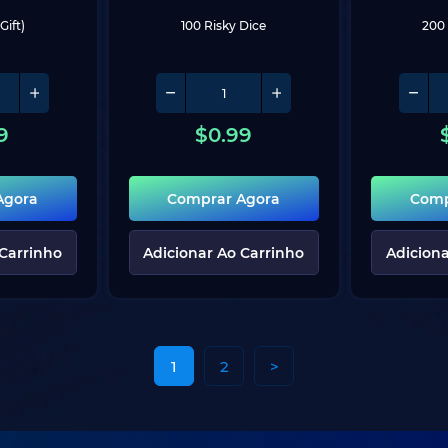
Gift)
100 Risky Dice
200 
9
$
0.99
Agora
Comprar Agora
Comp
 Carrinho
Adicionar Ao Carrinho
Adiciona
1
2
>