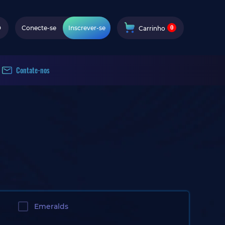
0
D
Conecte-se
Inscrever-se
Carrinho
Contate-nos
Emeralds