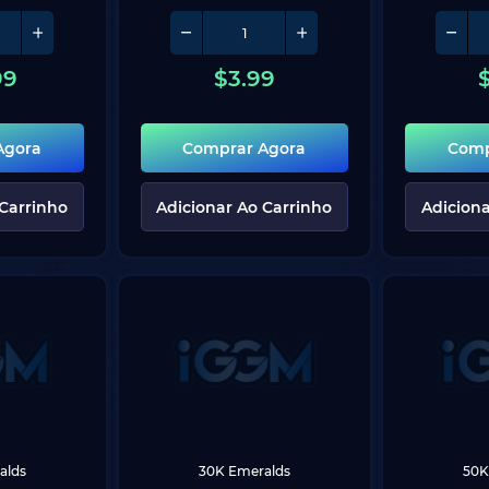
99
$
3.99
Agora
Comprar Agora
Comp
 Carrinho
Adicionar Ao Carrinho
Adiciona
alds
30K Emeralds
50K