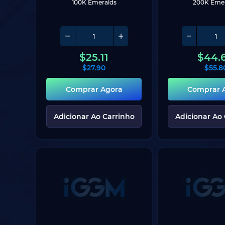
100K Emeralds
200K Emer
$
25.11
$
44.
$
27.90
$
55.8
Comprar Agora
Comprar 
Adicionar Ao Carrinho
Adicionar Ao