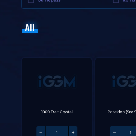
Gamepass
Items
All
1000 Trait Crystal
Poseidon (Sea 