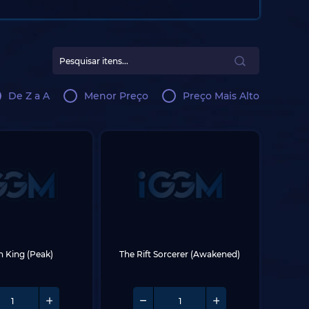
De Z a A
Menor Preço
Preço Mais Alto
 King (Peak)
The Rift Sorcerer (Awakened)