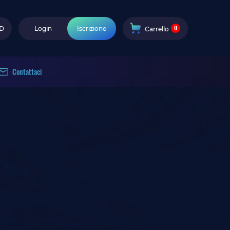
0
D
Login
Iscrizione
Carrello
Contattaci