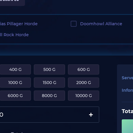
ias Pillager Horde
Doomhowl Alliance
ll Rock Horde
400 G
500 G
600 G
Serv
1000 G
1500 G
2000 G
Info
6000 G
8000 G
10000 G
Tota
+