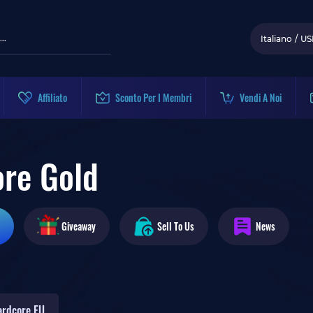
Italiano
/
US
Affiliato
Sconto Per I Membri
Vendi A Noi
re Gold
Giveaway
Sell To Us
News
ardcore EU