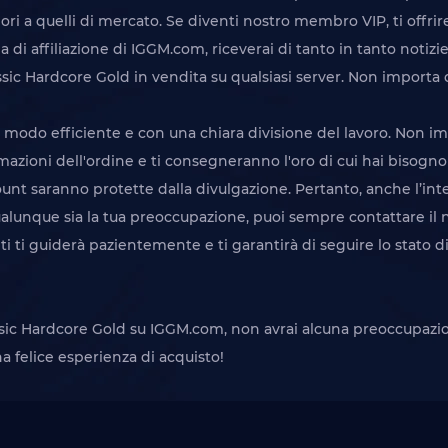
ori a quelli di mercato. Se diventi nostro membro VIP, ti offr
a di affiliazione di IGGM.com, riceverai di tanto in tanto notiz
 Hardcore Gold in vendita su qualsiasi server. Non importa qua
n modo efficiente e con una chiara divisione del lavoro. Non i
azioni dell'ordine e ti consegneranno l'oro di cui hai bisogno
count saranno protette dalla divulgazione. Pertanto, anche l’in
alunque sia la tua preoccupazione, puoi sempre contattare il no
enti ti guiderà pazientemente e ti garantirà di seguire lo stato
assic Hardcore Gold su IGGM.com, non avrai alcuna preoccupazi
una felice esperienza di acquisto!