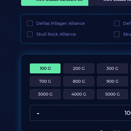
Defias Pillager Alliance
Def
Skull Rock Alliance
Sku
100 G
200 G
300 G
700 G
800 G
900 G
3000 G
4000 G
5000 G
-