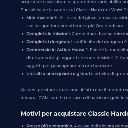
acquistare cavalcature o apprendere varie abilità profe
Puoi alleviare la carenza di Classic Hardcore WoW G
Mob macinanti.
All'inizio del gioco, prova a ucci
livello superiore per ottenere più Oro hardcore.
Completa le missioni.
Completare diverse missioni p
Completa i dungeon.
La difficoltà dei dungeon è 
Commercio in Action House.
1. Poiché la modalit
direttamente gli oggetti che non desideri. 2. Appr
oggetti per guadagnare più oro hardcore.
Unisciti a una squadra o gilda.
Le attività di grupp
Ma devi prestare attenzione al fatto che il metodo 
denaro, IGGM.com ha un sacco di hardcore gold in v
Motivi per acquistare Classic Ha
Prezzo più economico.
A causa dell'elevata doma