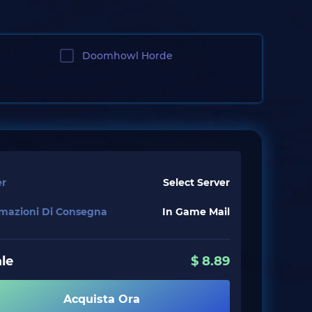
Doomhowl Horde
er
Select Server
rmazioni Di Consegna
In Game Mail
le
$
8.89
Acquista Ora