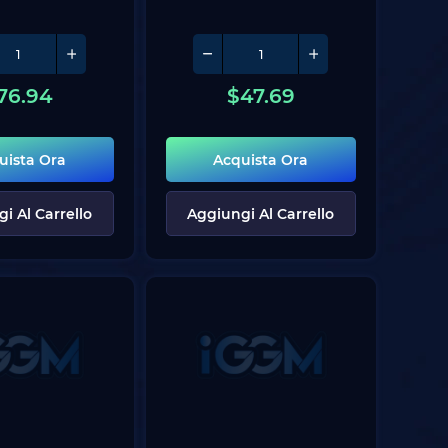
76.94
$
47.69
uista Ora
Acquista Ora
i Al Carrello
Aggiungi Al Carrello