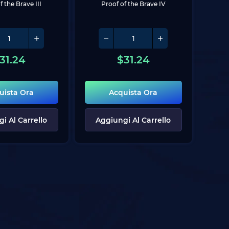
f the Brave III
Proof of the Brave IV
31.24
$
31.24
uista Ora
Acquista Ora
i Al Carrello
Aggiungi Al Carrello