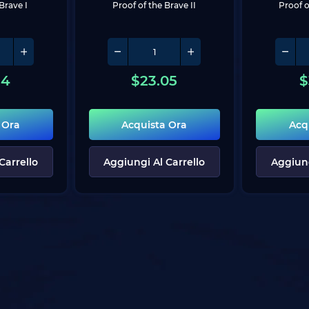
Brave I
Proof of the Brave II
Proof o
24
$
23.05
$
 Ora
Acquista Ora
Acq
Carrello
Aggiungi Al Carrello
Aggiung