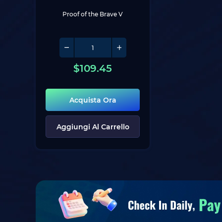
Proof of the Brave V
$
109.45
Acquista Ora
Aggiungi Al Carrello