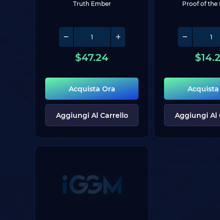
Truth Ember
Proof of the 
$
47.24
$
14.
Acquista Ora
Acquista
Aggiungi Al Carrello
Aggiungi Al 