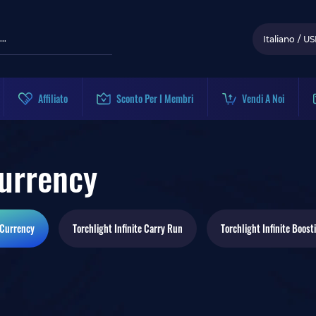
Italiano
/
US
Affiliato
Sconto Per I Membri
Vendi A Noi
Currency
Currency
Torchlight Infinite
Carry Run
Torchlight Infinite
Boost