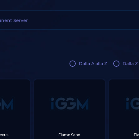
nent Server
Dalla A alla Z
Dalla Z 
Nexus
Flame Sand
Fl