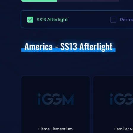
SS13 Afterlight
Perma
America - SS13 Afterlight
Flame Elementium
Familiar 