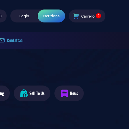
0
D
Login
Iscrizione
Carrello
Contattaci
ing
Sell To Us
News