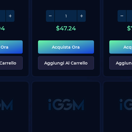
94
$
47.24
$
 Ora
Acquista Ora
Acq
Carrello
Aggiungi Al Carrello
Aggiung