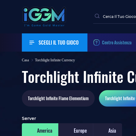
SCEGLI IL TUO GIOCO
Centro Assistenza
Casa
Torchlight Infinite Currency
Torchlight Infinite 
Torchlight Infinite
Flame Elementium
Torchlight Infinite
Server
America
Europe
Asia