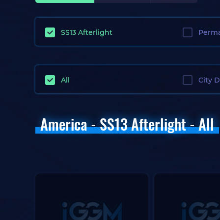
SS13 Afterlight
Perma
All
City 
America - SS13 Afterlight - All