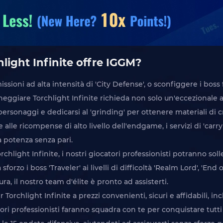
chlight Infinite offre IGGM?
issioni ad alta intensità di 'City Defense', o sconfiggere i boss 
giare Torchlight Infinite richieda non solo un'eccezionale
ersonaggi e dedicarsi al 'grinding' per ottenere materiali di c
 alle ricompense di alto livello dell'endgame, i servizi di 'carr
a potenza senza pari.
orchlight Infinite, i nostri giocatori professionisti potranno sol
forzo i boss 'Traveler' ai livelli di difficoltà 'Realm Lord', 'End
ura, il nostro team d'élite è pronto ad assisterti.
orchlight Infinite a prezzi convenienti, sicuri e affidabili, inclu
i professionisti faranno squadra con te per conquistare tutti e 7