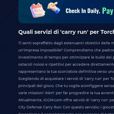
Quali servizi di 'carry run' per Tor
Ti senti sopraffatto dagli estenuanti obiettivi delle m
un'impresa impossibile? Comprendiamo che padroneg
investimento di tempo per ottimizzare le build dei p
ostacoli noiosi e ripetitivi per accedere direttamente
rappresentano la tua scorciatoia definitiva verso un
Scegliendo di acquistare i servizi di 'carry run' per T
principali del gioco. Che tu voglia sconfiggere senza s
varie missioni 'Alert' per far progredire la tua avvent
Attualmente, IGGM.com offre servizi di 'carry run' per T
City Defense Carry Run: Con questo servizio, i giocator