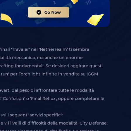
finali 'Traveler' nel 'Netherrealm' ti sembra
 abilità meccanica, ma anche un enorme
rafting fondamentali. Se desideri aggirare questi
y run' per Torchlight Infinite in vendita su IGGM
levarti dal peso di affrontare tutte le modalità
 of Confusion' o 'Final Reflux', oppure completare le
si i seguenti servizi specifici:
 i livelli di difficoltà della modalità 'City Defense'.