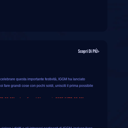
Scopri Di PiÙ>
r celebrare questa importante festività, IGGM ha lanciato
 fare grandi cose con pochi soldi, unisciti il ​​prima possibile
TC-08:00) e dura fino al 1° gennaio 2025 (UTC-08:00).
onus extra
sulla valuta fino al 10%
. Ciò significa che puoi
fortuna per tutti gli utenti registrati, basta toccare la ruota e