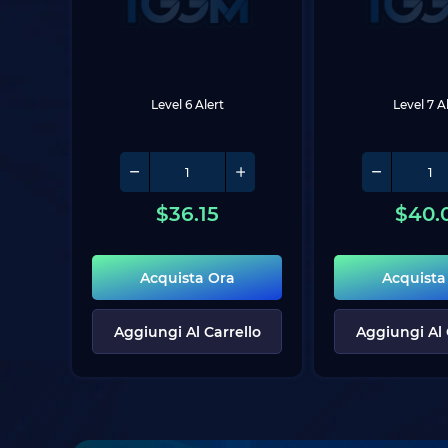
Level 6 Alert
Level 7 A
$
36.15
$
40.
Acquista Ora
Acquista
Aggiungi Al Carrello
Aggiungi Al 