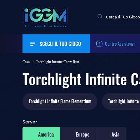
SCEGLI IL TUO GIOCO
Centro Assistenza
Casa
Torchlight Infinite Carry Run
Torchlight Infinite 
Torchlight Infinite
Flame Elementium
Torchlight Infinite
Server
America
Europe
Asia