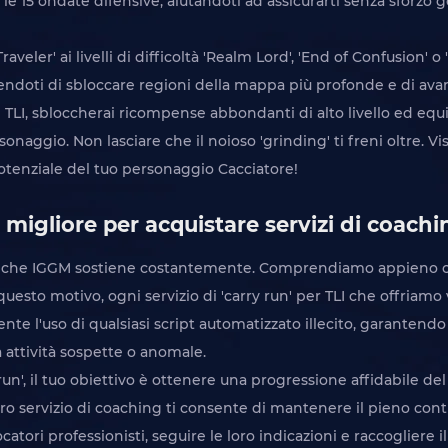
 15 ondate difensive, aiutandoti ad assicurarti senza sforzo ge
raveler' ai livelli di difficoltà 'Realm Lord', 'End of Confusion' o 
tendoti di sbloccare regioni della mappa più profonde e di av
i TLI, sbloccherai ricompense abbondanti di alto livello ed eq
onaggio. Non lasciare che il noioso 'grinding' ti freni oltre. V
 potenziale del tuo personaggio Cacciatore!
igliore per acquistare servizi di coachin
i che IGGM sostiene costantemente. Comprendiamo appieno che i
r questo motivo, ogni servizio di 'carry run' per TLI che offri
nte l'uso di qualsiasi script automatizzato illecito, garantendo
a attività sospette o anomale.
run', il tuo obiettivo è ottenere una progressione affidabile d
 nostro servizio di coaching ti consente di mantenere il pieno co
catori professionisti, seguire le loro indicazioni e raccogliere