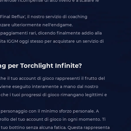
nerose ricompense di alto livello e a scalare le
'Final Reflux', il nostro servizio di coaching
anzare ulteriormente nell'endgame.
uipaggiamenti rari, dicendo finalmente addio alla
isita IGGM oggi stesso per acquistare un servizio di
g per Torchlight Infinite?
l tuo account di gioco rappresenti il ​​frutto del
amo viene eseguito interamente a mano dal nostro
 che i tuoi progressi di gioco rimangano legittimi e
el personaggio con il minimo sforzo personale. A
ntrollo del tuo account di gioco in ogni momento. Ti
 il tuo bottino senza alcuna fatica. Questa rappresenta