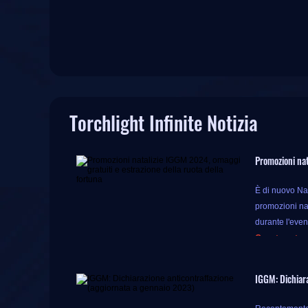
Torchlight Infinite Notizia
Promozioni nat
È di nuovo Nat
promozioni nata
durante l'even
Questa estraz
Durante questo
IGGM: Dichiara
ottenere più p
Ma le sorprese