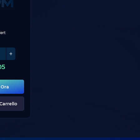
lert
05
 Ora
Carrello