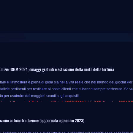
alizie IGGM 2024, omaggi gratuiti e estrazione della ruota della fortuna
ale e l'atmosfera è piena di gioia sia nella vita reale che nel mondo dei giochi! Pe
lizie pertinenti per restituire ai nostri clienti che ci hanno sempre sostenuto. Se vuoi
to per usufruire dei maggiori sconti sugli acquisti!
ione della ruota della fortuna di Natale IGGM 2024 inizia il 23 dicembre 2024 (U
 evento, finché acquisti prodotti di gioco speciali su IGGM, puoi usufruire di un b
zione anticontraffazione (aggiornata a gennaio 2023)
rodotti di gioco solo con i soldi originali, quindi perché no?
 di questa promozione non finiscono qui. IGGM offre anche estrazioni della ruota della 