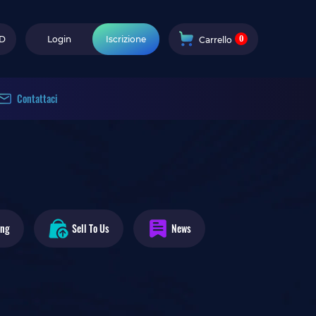
0
D
Login
Iscrizione
Carrello
Contattaci
ing
Sell To Us
News