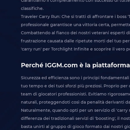
Garantiamo il completamento con successo di tutte le
classifiche.
Traveler Carry Run: Che si tratti di affrontare i boss 'T
professionale garantisce una vittoria certa, permet
Combattendo al fianco dei nostri veterani esperti d
frustrazione causata dalle ripetute morti del tuo pers
'carry run' per Torchlight Infinite e scoprire il vero
Perché IGGM.com è la piattaforma m
Sicurezza ed efficienza sono i principi fondamental
tuo tempo e dei tuoi sforzi più preziosi. Proprio pe
team di giocatori professionisti. Evitiamo rigorosame
naturali, proteggendoti così da penalità derivanti d
Naturalmente, quando opti per un servizio di 'carry 
differenza dei tradizionali servizi di 'boosting', il
basta unirti al gruppo di gioco formato dai nostri gio