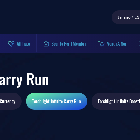
Italiano
/
US
Affiliato
Sconto Per I Membri
Vendi A Noi
Carry Run
Currency
Torchlight Infinite
Carry Run
Torchlight Infinite
Boost