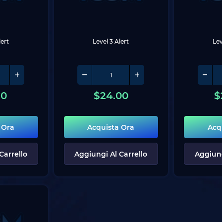
lert
Level 3 Alert
Lev
10
$
24.00
$
 Ora
Acquista Ora
Acq
Carrello
Aggiungi Al Carrello
Aggiung