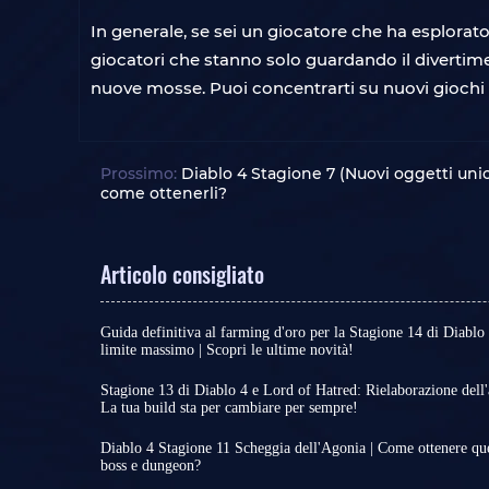
In generale, se sei un giocatore che ha esplorato
giocatori che stanno solo guardando il diverti
nuove mosse. Puoi concentrarti su nuovi giochi si
Prossimo:
Diablo 4 Stagione 7 (Nuovi oggetti unici
come ottenerli?
Articolo consigliato
Guida definitiva al farming d'oro per la Stagione 14 di Diablo
limite massimo | Scopri le ultime novità!
Dopo la diretta streaming degli sviluppatori, è s
14 di Diablo 4 inizierà il 30 giugno alle 10:00 PT.
Stagione 13 di Diablo 4 e Lord of Hatred: Rielaborazione dell'alb
avevano suscitato forti critiche durante il PTR 3.
La tua build sta per cambiare per sempre!
A soli 3 giorni dall’uscita, tutti i contenuti della 
ottimizzate.
of Hatred sono stati finalmente rivelati ufficialm
È quindi giunto il momento di lasciarsi alle spalle
Diablo 4 Stagione 11 Scheggia dell'Agonia | Come ottenere ques
ma anche significative ottimizzazioni a diverse 
e iniziare ufficialmente i preparativi per la Stagi
boss e dungeon?
In generale, a patto che le meccaniche stagional
Sebbene alcune nuove funzionalità siano esclusive
(Season of Death Awakening)! Naturalmente, uno d