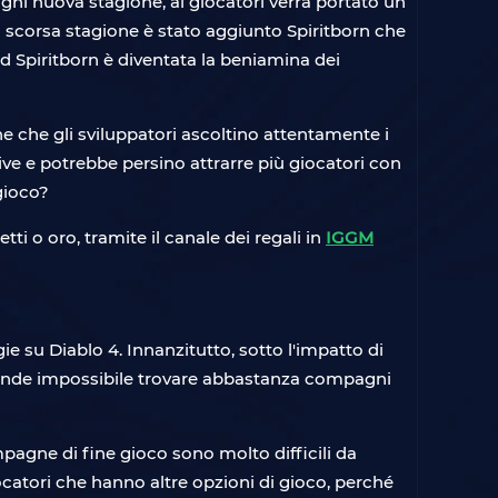
gni nuova stagione, ai giocatori verrà portato un
scorsa stagione è stato aggiunto Spiritborn che
ld Spiritborn è diventata la beniamina dei
e che gli sviluppatori ascoltino attentamente i
ve e potrebbe persino attrarre più giocatori con
 gioco?
ti o oro, tramite il canale dei regali in
IGGM
su Diablo 4. Innanzitutto, sotto l'impatto di
he rende impossibile trovare abbastanza compagni
mpagne di fine gioco sono molto difficili da
ocatori che hanno altre opzioni di gioco, perché