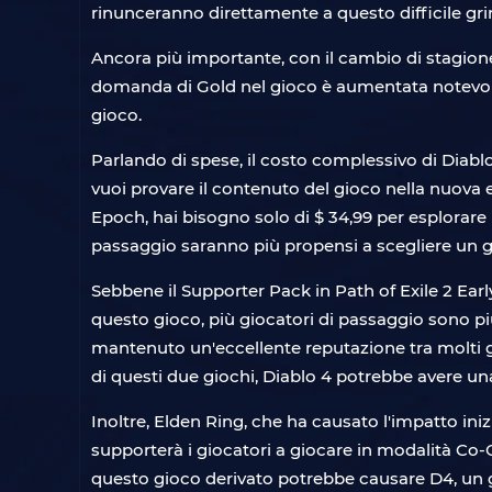
rinunceranno direttamente a questo difficile grind
Ancora più importante, con il cambio di stagion
domanda di Gold nel gioco è aumentata notevolmen
gioco.
Parlando di spese, il costo complessivo di Diablo 
vuoi provare il contenuto del gioco nella nuova e
Epoch, hai bisogno solo di $ 34,99 per esplorare i
passaggio saranno più propensi a scegliere un g
Sebbene il Supporter Pack in Path of Exile 2 Ear
questo gioco, più giocatori di passaggio sono più 
mantenuto un'eccellente reputazione tra molti gio
di questi due giochi, Diablo 4 potrebbe avere u
Inoltre, Elden Ring, che ha causato l'impatto in
supporterà i giocatori a giocare in modalità Co-
questo gioco derivato potrebbe causare D4, un 