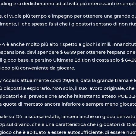
ing e si dedicheranno ad attività più interessanti e semplici
e, ci vuole più tempo e impegno per ottenere una grande q
te, il che spesso fa sì che i giocatori sentano di non riusc
4 è anche molto più alto rispetto a giochi simili. Innanzitut
spansione, devi spendere $ 69,99 per ottenere l'espansione V
l gioco base, e persino Ultimate Edition ti costa solo $ 64,9
ioco più conveniente da giocare.
ly Access attualmente costi 29,99 $, data la grande trama e
disposti a esplorarlo. Non solo, il suo lavoro originale, che 
catori e si prevede che anche l'altrettanto atteso POE 3.26 
na quota di mercato ancora inferiore e sempre meno giocato
iziale su D4 la scorsa estate, lancerà anche un gioco deriva
Op sul divano, che è una caratteristica che i giocatori di D
gioco che è abituato a essere autosufficiente, di essere n