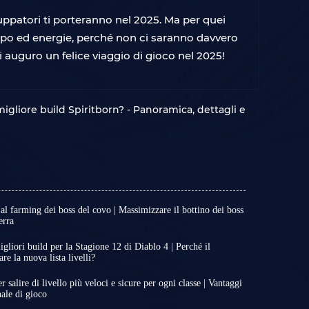
luppatori ti porteranno nel 2025. Ma per quei
mpo ed energie, perché non ci saranno davvero
 auguro un felice viaggio di gioco nel 2025!
igliore build Spiritborn? - Panoramica, dettagli e
l farming dei boss del covo | Massimizzare il bottino dei boss
erra
red di Diablo 4 rivoluziona completamente
e, l'introduzione del sistema dei piani di guerra
 migliori build per la Stagione 12 di Diablo 4 | Perché il
più gratificante. Puoi personalizzare i nodi dei
e la nuova lista livelli?
ati finalmente annunciati il ​​nome ufficiale e la
are la resa di tipi specifici di bottino.
one 12 di Diablo 4: la Stagione del Massacro
arming dell'equipaggiamento, al momento
 salire di livello più veloci e sicure per ogni classe | Vantaggi
i mercoledì 11 marzo 2026, succedendo alla
 resta affrontare i boss del covo nell'endgame, e
nale di gioco
è significativamente più difficile rispetto alle
red introduce un nuovissimo boss del covo: