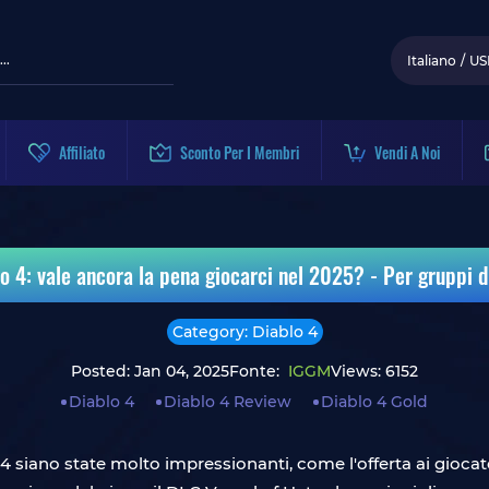
Italiano
/
US
Affiliato
Sconto Per I Membri
Vendi A Noi
o 4: vale ancora la pena giocarci nel 2025? - Per gruppi d
Category: Diablo 4
Posted: Jan 04, 2025
Fonte:
IGGM
Views: 6152
Diablo 4
Diablo 4 Review
Diablo 4 Gold
 4 siano state molto impressionanti, come l'offerta ai giocato