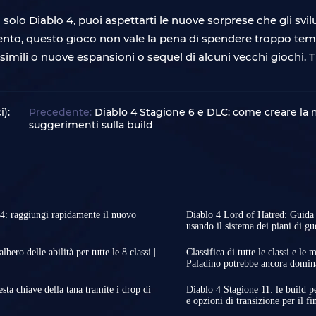
 solo Diablo 4, puoi aspettarti le nuove sorprese che gli svi
mento, questo gioco non vale la pena di spendere troppo te
mili o nuove espansioni o sequel di alcuni vecchi giochi. Ti
):
Precedente:
Diablo 4 Stagione 6 e DLC: come creare la m
suggerimenti sulla build
 4: raggiungi rapidamente il nuovo
Diablo 4 Lord of Hatred: Guida a
usando il sistema dei piani di gu
tato confermato che la Stagione
L'espansione Lord of Hat
 Inoltre, le nuove meccaniche che
l'endgame e, in particolar
ero delle abilità per tutte le 8 classi |
Classifica di tutte le classi e le
1 sono state ulteriormente
rende ogni attività molto 
Paladino potrebbe ancora dominar
Stagione 13 di Diablo 4 e di Lord
Dopo tanta attesa, sono st
piani di guerra per aument
ente! Non solo nuovi contenuti,
data di uscita della Stagi
 la stasi delle ultime settimane
Per quanto riguarda il f
ta chiave della tana tramite i drop di
Diablo 4 Stagione 11: le build per
meccaniche di gioco!
inizierà alle 10:00 PDT d
one del Risveglio della Morte
l'approccio più efficiente
e opzioni di transizione per il fi
i e le nuove modifiche della
La Stagione 11 di Diablo 4 
 per i possessori di Lord of
Stagione 11!
ei primi obiettivi principali
l'espansione Lord of Hat