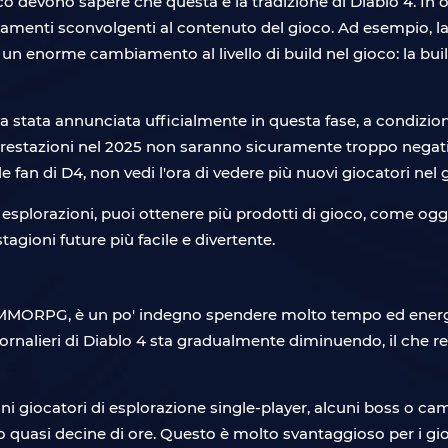
co devono sapere che questa è la tradizione di Diablo 4. In o
nti sconvolgenti al contenuto del gioco. Ad esempio, la 
to un enorme cambiamento al livello di build nel gioco: la bui
stata annunciata ufficialmente in questa fase, a condizion
 prestazioni nel 2025 non saranno sicuramente troppo negati
dele fan di D4, non vedi l'ora di vedere più nuovi giocatori nel
esplorazioni, puoi ottenere più prodotti di gioco, come ogget
stagioni future più facile e divertente.
 MMORPG, è un po' indegno spendere molto tempo ed energie 
vi giornalieri di Diablo 4 sta gradualmente diminuendo, il c
ni giocatori di esplorazione single-player, alcuni boss o ca
no quasi decine di ore. Questo è molto svantaggioso per i gi