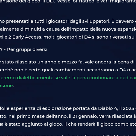
pansione del gioco, il DLC Vessel of Hatred, e vari migliorame
 presentati a tutti i giocatori dagli sviluppatori. È davvero
adualmente diminuiti a causa dell'impatto della nuova espans
xile 2 Early Access, molti giocatori di D4 si sono riversati 
 stato rilasciato un anno e mezzo fa, vale ancora la pena di e
rché non è certo quali cambiamenti accadranno a D4 o ad al
eremo dialetticamente se vale la pena continuare a dedica
ersone
.
 folle esperienza di esplorazione portata da Diablo 4, il 202
tto, nel primo mese dell'anno, il 21 gennaio, verrà rilasciata 
 è stato aggiunto al gioco, il che renderà il gioco completo