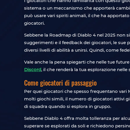
I giocatori che hanno familiarità con questo gio
sistema o un meccanismo che apporterà cambiame
può usare vari spiriti animali, il che ha apporta
giocatori.
Sebbene la Roadmap di Diablo 4 nel 2025 non sia 
suggerimenti e il feedback dei giocatori, le sue
diversi livelli di abilità a unirsi. Quindi, come fe
Vale anche la pena spiegarti che nelle tue future 
Discord
, il che renderà la tua esplorazione nelle 
Come giocatori di passaggio
Per quei giocatori che spesso frequentano vari
molti giochi simili, il numero di giocatori atti
di squadra quando si esplora in gruppo.
Sebbene Diablo 4 offra molta tolleranza per alcu
superare se esplorati da soli e richiedono persi