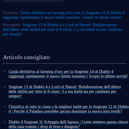
Prossimo:
Guida definitiva al farming d'oro per la Stagione 14 di Diablo 4:
raggiungi rapidamente il nuovo limite massimo | Scopri le ultime novità!
Precedente:
Stagione 13 di Diablo 4 e Lord of Hatred: Rielaborazione
dell'albero delle abilità per tutte le 8 classi | La tua build sta per cambiare
per sempre!
Articolo consigliato
Guida definitiva al farming d'oro per la Stagione 14 di Diablo 4:
raggiungi rapidamente il nuovo limite massimo | Scopri le ultime novità!
Dopo la diretta streaming degli sviluppatori, è stato confermato che la
Stagione 14 di Diablo 4 inizierà il 30 giugno alle 10:00 PT. Inoltre, le
Stagione 13 di Diablo 4 e Lord of Hatred: Rielaborazione dell'albero
nuove meccaniche che avevano suscitato forti critiche durante il PTR 3.1
delle abilità per tutte le 8 classi | La tua build sta per cambiare per
sono state ulteriormente ottimizzate.
sempre!
È quindi giunto il momento di lasciarsi alle spalle la stasi delle ultime
A soli 3 giorni dall’uscita, tutti i contenuti della Stagione 13 di Diablo 4
settimane e iniziare ufficialmente i preparativi per la Stagione del
e di Lord of Hatred sono stati finalmente rivelati ufficialmente! Non solo
Classifica di tutte le classi e le migliori build per la Stagione 12 di Diablo
Risveglio della Morte (Season of Death Awakening)! Naturalmente, uno
nuovi contenuti, ma anche significative ottimizzazioni a diverse
4 | Perché il Paladino potrebbe ancora dominare la nuova lista livelli?
dei primi obiettivi principali dopo l'inizio della nuova stagione è
meccaniche di gioco!
Dopo tanta attesa, sono stati finalmente annunciati il ​​nome ufficiale e la
accumulare una grande quantità d'oro il più rapidamente possibile.
Sebbene alcune nuove funzionalità siano esclusive per i possessori di
data di uscita della Stagione 12 di Diablo 4: la Stagione del Massacro
Diablo 4 Stagione 11 Scheggia dell'Agonia | Come ottenere questa chiave
Basandoci sulle fonti d'oro esistenti in Diablo 4 e sulle novità della
Lord of Hatred, le modifiche sistemiche sono disponibili per tutti i
inizierà alle 10:00 PDT di mercoledì 11 marzo 2026, succedendo alla
della tana tramite i drop di boss e dungeon?
Stagione 14, abbiamo realizzato una guida al farming d'oro per aiutarti a
giocatori di Diablo 4, come ad esempio gli aggiustamenti agli alberi delle