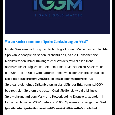
vom Können ab – deine Ausrüstung ist ebenso
entscheidend. Unser Windrose-Markt bietet eine riesige
Auswahl an Windrose-Gegenständen, aus denen du
wählen kannst: von spezialisierten Schiffskomponenten
bis hin zu Waffen und Ausrüstung der Eliteklasse. So
stellen wir sicher, dass wir alles bereithalten, was du
Warum kaufen immer mehr Spieler Spielwährung bei iGGM?
benötigst. Rüste deinen Charakter bis an die Zähne auf,
Mit der Weiterentwicklung der Technologie können Menschen jetzt leichter
damit du selbst in den unwirtlichsten Umgebungen
Spaß an Videospielen haben. Nicht nur das, da die Funktionen von
Mobiltelefonen immer umfangreicher werden, wird dieser Trend
überleben und triumphierend – beladen mit reichhaltiger
offensichtlicher. Täglich werden immer mehr Menschen zu Spielern, und
Beute – zurückkehren kannst.
die Währung im Spiel wird dadurch immer wichtiger. Schließlich hat nicht
jeder genug Zeit, um Spielwährung im Spiel zu verdienen.
Die Entstehung von iGGM löste dieses Problem schließlich. Als
Starte deine eigene Legende mit vorgefertigten
Spieleanbieter eines Drittanbieters mit langjähriger Erfahrung ist iGGM
Windrose-Accounts
bestrebt, den Spielern die besten Qualitätsdienste wie die billigste
Spielwährung auf dem Markt und Powerleveling-Dienste anzubieten. Im
Warum nimmst du dein Schicksal nicht selbst in die
Laufe der Jahre hat iGGM mehr als 50.000 Spielern aus der ganzen Welt
geholfen und genießt unter Spielern ein hohes Ansehen.
Immer mehr Spieler vertrauen iGGM, weil iGGM sechs Vorteile hat:
Hand? Die von uns angebotenen Windrose-Accounts