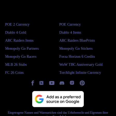
Windrose ist ein Survival- und Crafting-Spiel in einer
offenen Welt (Open World) mit Piraten-Thematik, das am
14. April 2026 in den Early Access startete. Das Spiel
POE 2 Currency
POE Currency
verbindet nahtlos PvE-Kämpfe, Basisbau und maritime
Diablo 4 Gold
Diablo 4 Items
Erkundungselemente. Die Spieler müssen riesige,
ARC Raiders Items
ARC Raiders BluePrints
prozedural generierte Biome durchqueren, die voller
Monopoly Go Partners
Monopoly Go Stickers
verborgener Geheimnisse, handgefertigter Dungeons
Monopoly Go Racers
Forza Horizon 6 Credits
und Quests stecken. Dein Ziel: Stelle deine Crew
MLB 26 Stubs
WoW TBC Anniversary Gold
zusammen, befehlige dein Schiff und plündere die stillen
FC 26 Coins
Torchlight Infinite Currency
Schätze, die auf dich warten!
Eingetragene Namen und Warenzeichen sind das Urheberrecht und Eigentum ihrer