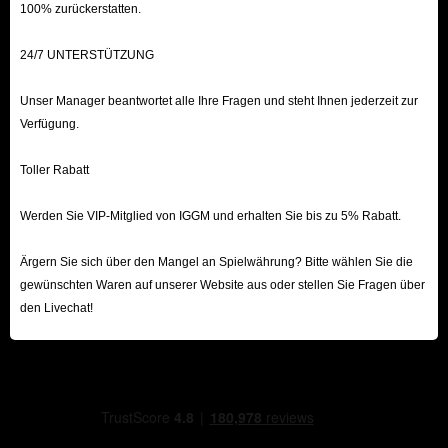
100% zurückerstatten.
wartet, dein Schiff zu verschlingen. Wenn du vermeiden
möchtest, in einer endlosen Schleife aus repetitivem
24/7 UNTERSTÜTZUNG
Grinden festzustecken, bietet dir der „Full Carry“-Service
Unser Manager beantwortet alle Ihre Fragen und steht Ihnen jederzeit zur
für Windrose-Boosting die ultimative Lösung.
Verfügung.
Die Windrose-Boosting-Dienste von IGGM sind darauf
ausgelegt, all jene mühsamen, repetitiven Aufgaben zu
Toller Rabatt
eliminieren, die dein Spieltempo bremsen könnten. Ganz
gleich, ob du vor einer scheinbar unüberwindbaren Hürde
Werden Sie VIP-Mitglied von IGGM und erhalten Sie bis zu 5% Rabatt.
im Spielfortschritt stehst oder einfach nur mit einem voll
Ärgern Sie sich über den Mangel an Spielwährung? Bitte wählen Sie die
ausgerüsteten Charakter und einer kompetenten Crew in
gewünschten Waren auf unserer Website aus oder stellen Sie Fragen über
die tiefgründigeren Inhalte des Endspiels eintauchen
den Livechat!
möchtest: Unsere professionellen Booster helfen dir
dabei, die Gipfel von Windrose zu erklimmen und genau
jene Inhalte zu erleben, auf die es wirklich ankommt.
Windrose – Ein Überblick