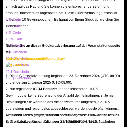
Windrose Guineas
einfach auf das Rad und Sie können die entsprechende Belohnung
Im Wirtschaftssystem von Windrose hängt Ihr Einfluss oft
erhalten, nachdem es angehalten hat. Diese Glücksverlosung umfasst die
folgenden 10 Gewinnoptionen. Es hängt von Ihrem Glück ab, welchen Sie
3 % Code
von der Größe Ihrer finanziellen Reserven ab. Guineas sind
ziehen können!
5 % Code
die unverzichtbare Währung, die es Ihnen ermöglicht, das
8 % Code
mühsame „Grinden“ – das langwierige Farmen von
10 % Code
Ressourcen – zu umgehen. Durch den Erwerb dieser
20 % Code
Nehmen Sie an dieser Glücksradverlosung auf der Veranstaltungsseite
Währung können Sie augenblicklich überlegene
5 $ Gutschein
teil:
10 $ Gutschein
https://www.iggm.com/de/lucky-draw
Besatzungsmitglieder anheuern, fortgeschrittene
20 $ Gutschein
Baupläne freischalten und Ihre Basis so befestigen, dass
50 $ Gutschein
sie feindlichen Überfällen standhält. Lassen Sie nicht zu,
1. Diese Glücksradverlosung beginnt am 23. Dezember 2024 (UTC-08:00)
100 $ Gutschein
und endet am 1. Januar 2025 (UTC-08:00).
dass ein leerer Geldbeutel Ihre Reise behindert; erwerben
2. Nur registrierte IGGM-Benutzer können teilnehmen. 100 %
Sie mehr Währung im IGGM Windrose-Shop und stechen
Gewinnquote, keine Begrenzung der Anzahl der Teilnahmen. 3. Je mehr
Sie voller Zuversicht in See!
Bestellungen Sie während des Aktionszeitraums aufgeben, die 10 $
übersteigen und reibungslos abgeschlossen werden, desto öfter können
Beherrschen Sie mühelos die Hohe See – mit
Sie ziehen. Bestellungen, die nicht normal abgeschlossen werden, wie z.
4. Zu den Preisen gehören Rabattcodes im Wert von 3 %/5 %/8 %/10 %/20
B. Streitigkeiten, Rückerstattungen, Erstattungen usw., sind ungültig.
% und Rabattcoupons im Wert von 5 $/10 $/20 $/50 $/100 $. Nach dem
Windrose Piaster