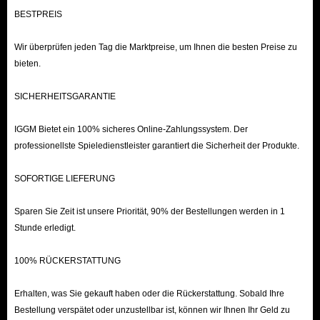
bieten nicht nur ein solides Fundament für deine Reise,
BESTPREIS
sondern gehen auch auf deine spezifischen Wünsche
hinsichtlich der Datenanpassung ein. Für Spieler, die sich
Wir überprüfen jeden Tag die Marktpreise, um Ihnen die besten Preise zu
das mühsame „Grinden“ beim Levelaufstieg ersparen und
bieten.
stattdessen direkt in die strategische Planung des „Late-
SICHERHEITSGARANTIE
Game“ oder die Erkundung der Endspiel-Zonen
eintauchen möchten, sind diese Accounts die perfekte
IGGM Bietet ein 100% sicheres Online-Zahlungssystem. Der
Wahl.
professionellste Spieledienstleister garantiert die Sicherheit der Produkte.
SOFORTIGE LIEFERUNG
Windrose Boosting – Der „Full Carry“-Service:
Deine ultimative Abkürzung
Sparen Sie Zeit ist unsere Priorität, 90% der Bestellungen werden in 1
Stunde erledigt.
Als Survival-Adventure-Spiel wirkt sich in Windrose jede
deiner Entscheidungen auf deine Überlebenschancen auf
100% RÜCKERSTATTUNG
den tückischen Weltmeeren aus. Du musst unermüdlich
auf deine Ziele hinarbeiten; andernfalls läufst du Gefahr,
Erhalten, was Sie gekauft haben oder die Rückerstattung. Sobald Ihre
Bestellung verspätet oder unzustellbar ist, können wir Ihnen Ihr Geld zu
dem nächsten Boss zum Opfer zu fallen, der nur darauf