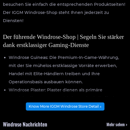
besuchen Sie einfach die entsprechenden Produktseiten!
Der IGGM Windrose-Shop steht Ihnen jederzeit zu
Diensten!
Der führende Windrose-Shop | Segeln Sie stärker
dank erstklassiger Gaming-Dienste
Windrose Guineas: Die Premium-In-Game-Währung,
mit der Sie mühelos erstklassige Vorräte erwerben,
Handel mit Elite-Händlern treiben und Ihre
Operationsbasis ausbauen können.
Windrose Piaster: Piaster dienen als primäre
Handelswährung – unverzichtbare Mittel, die für den
Aufbau Ihres maritimen Imperiums unerlässlich sind.
Know More IGGM Windrose Store Detail ↓
Windrose Gegenstände: Eine umfassende Sammlung
seltener Waffen, taktischer Ausrüstung und
Windrose Nachrichten
Mehr sehen >