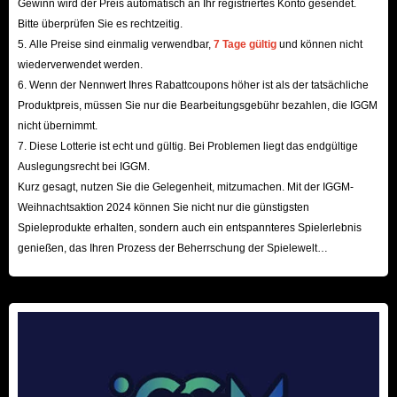
Gewinn wird der Preis automatisch an Ihr registriertes Konto gesendet.
Bitte überprüfen Sie es rechtzeitig.
Als weitere Schlüsselkomponente der Windrose-
5. Alle Preise sind einmalig verwendbar,
7 Tage gültig
und können nicht
Wirtschaft sind Piaster die notwendige Währung, um
wiederverwendet werden.
Reparaturkosten für Schiffe zu decken,
6. Wenn der Nennwert Ihres Rabattcoupons höher ist als der tatsächliche
Besatzungsmitglieder anzuheuern und
Produktpreis, müssen Sie nur die Bearbeitungsgebühr bezahlen, die IGGM
Handwerksmaterialien zu erwerben. Wenn Sie sich vom
nicht übernimmt.
7. Diese Lotterie ist echt und gültig. Bei Problemen liegt das endgültige
mühsamen „Grinden“ nach Piaster verabschieden und
Auslegungsrecht bei IGGM.
Ihre Energie stattdessen auf die risikoreichen, aber
Kurz gesagt, nutzen Sie die Gelegenheit, mitzumachen. Mit der IGGM-
lohnenden taktischen Gefechte konzentrieren möchten,
Weihnachtsaktion 2024 können Sie nicht nur die günstigsten
die Sie so sehr lieben, dann ist der Piaster-Service von
Spieleprodukte erhalten, sondern auch ein entspannteres Spielerlebnis
genießen, das Ihren Prozess der Beherrschung der Spielewelt
IGGM die ultimative Abkürzung, um diese Engpässe zu
beschleunigt! Wir freuen uns auf Ihren Besuch hier!
überwinden.
Rüste dich mit seltenen Windrose-Gegenständen
für deinen nächsten Raid aus
In der Welt von Windrose hängt der Erfolg nicht allein