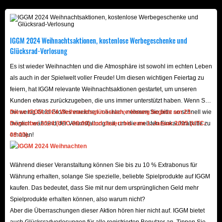
entscheidender Handwerksmaterialien, die sicherstellt,
dass Sie weder beim Basisbau noch bei der Kampfkraft
ins Hintertreffen geraten.
IGGM 2024 Weihnachtsaktionen, kostenlose Werbegeschenke und
Windrose Accounts: Maßgeschneiderte Accounts, die es
Glücksrad-Verlosung
Ihnen ermöglichen, die einführenden Tutorials zu
Es ist wieder Weihnachten und die Atmosphäre ist sowohl im echten Leben
überspringen und sofort auf fortgeschrittene
als auch in der Spielwelt voller Freude! Um diesen wichtigen Feiertag zu
Spielinhalte sowie seltene In-Game-Objekte
feiern, hat IGGM relevante Weihnachtsaktionen gestartet, um unseren
zuzugreifen.
Kunden etwas zurückzugeben, die uns immer unterstützt haben. Wenn Sie
Windrose Boosting: Ein Premium-Dienst, der darauf
mit wenig Geld Großes erreichen möchten, nehmen Sie bitte so schnell wie
Diese IGGM 2024 Weihnachtsglücksradverlosung beginnt am 23.
möglich während der Veranstaltung teil, um die meisten Einkaufsrabatte zu
Dezember 2024 (UTC-08:00) und dauert bis zum 1. Januar 2025 (UTC-
ausgelegt ist, Ihren Charakter rasch voranzubringen.
erhalten!
08:00).
Ganz gleich, ob Sie Ihren Spielfortschritt
beschleunigen, bestimmte Waffen freischalten oder
Während dieser Veranstaltung können Sie bis zu 10 % Extrabonus für
Ihre Schiffe aufrüsten möchten – wir machen es
Währung erhalten, solange Sie spezielle, beliebte Spielprodukte auf IGGM
möglich!
kaufen. Das bedeutet, dass Sie mit nur dem ursprünglichen Geld mehr
Spielprodukte erhalten können, also warum nicht?
Finanzieren Sie Ihre Ambitionen mit mehr
Aber die Überraschungen dieser Aktion hören hier nicht auf. IGGM bietet
auch Glücksradverlosungen für alle registrierten Benutzer an. Tippen Sie