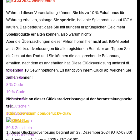
intensiven Fraktionskriegen siegreich hervorzugehen, ist
Während dieser Veranstaltung können Sie bis zu 10 % Extrabonus für
ein ausreichender Vorrat an Diamanten absolut essenziell.
Währung erhalten, solange Sie spezielle, beliebte Spielprodukte auf IGGM
Nutzen Sie Diamanten, um Ihre Einheit zu stärken und in
kaufen. Das bedeutet, dass Sie mit nur dem ursprünglichen Geld mehr
PvP-Schlachten unbesiegbar zu werden. Zögern Sie nicht:
Spielprodukte erhalten können, also warum nicht?
Besuchen Sie sofort den VAMPIR-Marktplatz auf
IGGM
, um
Aber die Überraschungen dieser Aktion hören hier nicht auf. IGGM bietet
auch Glücksradverlosungen für alle registrierten Benutzer an. Tippen Sie
sich die Währung zu sichern, die Sie von der Masse
einfach auf das Rad und Sie können die entsprechende Belohnung
abhebt. Beginnen Sie Ihre Reise noch heute und steigen
erhalten, nachdem es angehalten hat. Diese Glücksverlosung umfasst die
Sie zum obersten Bluterben (
Blood Heir
) auf!
folgenden 10 Gewinnoptionen. Es hängt von Ihrem Glück ab, welchen Sie
3 % Code
ziehen können!
5 % Code
VAMPIR: Basis-Informationen
8 % Code
10 % Code
VAMPIR
(auch bekannt unter dem Namen
Vampir: The
20 % Code
Nehmen Sie an dieser Glücksradverlosung auf der Veranstaltungsseite
5 $ Gutschein
teil:
Blood Heir
) ist ein Dark-Fantasy-MMORPG mit Vampir-
10 $ Gutschein
https://www.iggm.com/de/lucky-draw
Thematik. Es erschien am 26. August 2025 in Südkorea und
20 $ Gutschein
startete am
11. März 2026
offiziell auf den globalen Servern.
50 $ Gutschein
1. Diese Glücksradverlosung beginnt am 23. Dezember 2024 (UTC-08:00)
Aus einer Top-Down-Perspektive präsentiert, bietet das
100 $ Gutschein
und endet am 1. Januar 2025 (UTC-08:00).