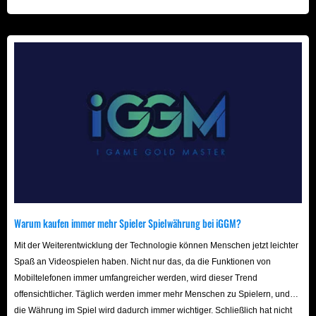
müssen, um mächtige Skills und Fähigkeiten
beschleunigt! Wir freuen uns auf Ihren Besuch hier!
freizuschalten. In dieser Welt müssen Sie beweisen, dass
Sie der wahre Bluterbe sind.
In der Welt von
Vampir: The Blood Heir
wird jede Ihrer
Entscheidungen, jeder Angriff und jede Quest den Verlauf
der Geschichte verändern. Suchen Sie sich jetzt
Gleichgesinnte und verteidigen Sie gemeinsam die Ehre
Ihres Clans!
Warum kaufen immer mehr Spieler Spielwährung bei iGGM?
Mit der Weiterentwicklung der Technologie können Menschen jetzt leichter
Spaß an Videospielen haben. Nicht nur das, da die Funktionen von
Mobiltelefonen immer umfangreicher werden, wird dieser Trend
offensichtlicher. Täglich werden immer mehr Menschen zu Spielern, und
die Währung im Spiel wird dadurch immer wichtiger. Schließlich hat nicht