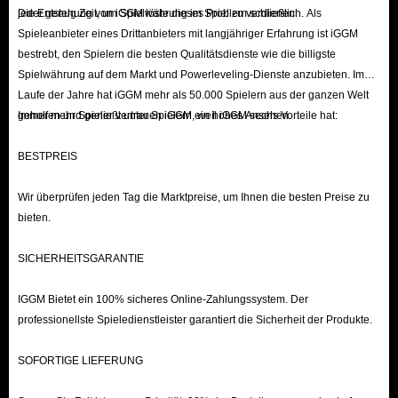
jeder genug Zeit, um Spielwährung im Spiel zu verdienen.
Die Entstehung von iGGM löste dieses Problem schließlich. Als
Spieleanbieter eines Drittanbieters mit langjähriger Erfahrung ist iGGM
bestrebt, den Spielern die besten Qualitätsdienste wie die billigste
Spielwährung auf dem Markt und Powerleveling-Dienste anzubieten. Im
Laufe der Jahre hat iGGM mehr als 50.000 Spielern aus der ganzen Welt
geholfen und genießt unter Spielern ein hohes Ansehen.
Immer mehr Spieler vertrauen iGGM, weil iGGM sechs Vorteile hat:
BESTPREIS
Wir überprüfen jeden Tag die Marktpreise, um Ihnen die besten Preise zu
bieten.
SICHERHEITSGARANTIE
IGGM Bietet ein 100% sicheres Online-Zahlungssystem. Der
professionellste Spieledienstleister garantiert die Sicherheit der Produkte.
SOFORTIGE LIEFERUNG