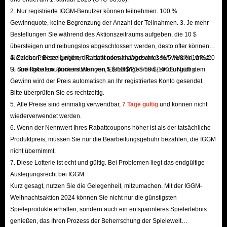
Spiel eine offene Welt, die tief in einer blutigen Lore
2. Nur registrierte IGGM-Benutzer können teilnehmen. 100 %
verwurzelt ist. In diesem dunklen Reich regieren Vampire,
Gewinnquote, keine Begrenzung der Anzahl der Teilnahmen. 3. Je mehr
während Menschen im Schatten um ihr Überleben
Bestellungen Sie während des Aktionszeitraums aufgeben, die 10 $
kämpfen und verschiedene Clans um Macht, Blut und
übersteigen und reibungslos abgeschlossen werden, desto öfter können
Sie ziehen. Bestellungen, die nicht normal abgeschlossen werden, wie z.
4. Zu den Preisen gehören Rabattcodes im Wert von 3 %/5 %/8 %/10 %/20
Territorium streiten.
B. Streitigkeiten, Rückerstattungen, Erstattungen usw., sind ungültig.
% und Rabattcoupons im Wert von 5 $/10 $/20 $/50 $/100 $. Nach dem
Das Herzstück des Spiels bilden intensive
PvP-Kämpfe
, die
Gewinn wird der Preis automatisch an Ihr registriertes Konto gesendet.
verschiedene Modi wie Belagerungskriege (Siege
Bitte überprüfen Sie es rechtzeitig.
Warfare) umfassen. Zudem bietet es anspruchsvolle PvE-
5. Alle Preise sind einmalig verwendbar,
7 Tage gültig
und können nicht
Herausforderungen mit hohen Belohnungen. Spieler
wiederverwendet werden.
6. Wenn der Nennwert Ihres Rabattcoupons höher ist als der tatsächliche
können aus vier verschiedenen Klassen wählen:
Produktpreis, müssen Sie nur die Bearbeitungsgebühr bezahlen, die IGGM
Carnage
(Gemetzel)
nicht übernimmt.
Bloodstain
(Blutfleck)
7. Diese Lotterie ist echt und gültig. Bei Problemen liegt das endgültige
Auslegungsrecht bei IGGM.
Viper
Kurz gesagt, nutzen Sie die Gelegenheit, mitzumachen. Mit der IGGM-
Grim Reaper
(Sensenmann)
Weihnachtsaktion 2024 können Sie nicht nur die günstigsten
Jede Klasse nutzt die Kräfte der Vampire, wobei die
Spieleprodukte erhalten, sondern auch ein entspannteres Spielerlebnis
Spieler
Blut
– eine lebenswichtige Ressource – einsetzen
genießen, das Ihren Prozess der Beherrschung der Spielewelt