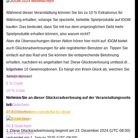
elite robot squad called Constructs to reclaim Earth from
Während dieser Veranstaltung können Sie bis zu 10 % Extrabonus für
corrupted robot enemies.
Währung erhalten, solange Sie spezielle, beliebte Spielprodukte auf IGGM
kaufen. Das bedeutet, dass Sie mit nur dem ursprünglichen Geld mehr
The gameplay blends a high-skill combat system with a
Spielprodukte erhalten können, also warum nicht?
unique Orb system. Players can enhance their character’s
Aber die Überraschungen dieser Aktion hören hier nicht auf. IGGM bietet
auch Glücksradverlosungen für alle registrierten Benutzer an. Tippen Sie
abilities by matching different colored orbs on the screen.
einfach auf das Rad und Sie können die entsprechende Belohnung
Normal attacks generate Orbs of three colors; connecting
erhalten, nachdem es angehalten hat. Diese Glücksverlosung umfasst die
two or three Orbs of the same color activates more
folgenden 10 Gewinnoptionen. Es hängt von Ihrem Glück ab, welchen Sie
3 % Code
powerful skills. Therefore, the positioning of characters in
ziehen können!
5 % Code
the team is crucial, as it determines which skills can be
8 % Code
10 % Code
used through the Orb system.
20 % Code
Nehmen Sie an dieser Glücksradverlosung auf der Veranstaltungsseite
5 $ Gutschein
teil:
10 $ Gutschein
https://www.iggm.com/de/lucky-draw
20 $ Gutschein
50 $ Gutschein
1. Diese Glücksradverlosung beginnt am 23. Dezember 2024 (UTC-08:00)
100 $ Gutschein
und endet am 1. Januar 2025 (UTC-08:00).