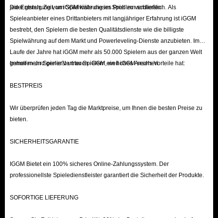
jeder genug Zeit, um Spielwährung im Spiel zu verdienen.
Die Entstehung von iGGM löste dieses Problem schließlich. Als
Spieleanbieter eines Drittanbieters mit langjähriger Erfahrung ist iGGM
bestrebt, den Spielern die besten Qualitätsdienste wie die billigste
Spielwährung auf dem Markt und Powerleveling-Dienste anzubieten. Im
Laufe der Jahre hat iGGM mehr als 50.000 Spielern aus der ganzen Welt
geholfen und genießt unter Spielern ein hohes Ansehen.
Immer mehr Spieler vertrauen iGGM, weil iGGM sechs Vorteile hat:
BESTPREIS
Wir überprüfen jeden Tag die Marktpreise, um Ihnen die besten Preise zu
bieten.
SICHERHEITSGARANTIE
IGGM Bietet ein 100% sicheres Online-Zahlungssystem. Der
professionellste Spieledienstleister garantiert die Sicherheit der Produkte.
SOFORTIGE LIEFERUNG