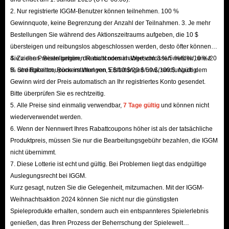
2. Nur registrierte IGGM-Benutzer können teilnehmen. 100 %
Gewinnquote, keine Begrenzung der Anzahl der Teilnahmen. 3. Je mehr
Bestellungen Sie während des Aktionszeitraums aufgeben, die 10 $
übersteigen und reibungslos abgeschlossen werden, desto öfter können
Sie ziehen. Bestellungen, die nicht normal abgeschlossen werden, wie z.
4. Zu den Preisen gehören Rabattcodes im Wert von 3 %/5 %/8 %/10 %/20
B. Streitigkeiten, Rückerstattungen, Erstattungen usw., sind ungültig.
% und Rabattcoupons im Wert von 5 $/10 $/20 $/50 $/100 $. Nach dem
Gewinn wird der Preis automatisch an Ihr registriertes Konto gesendet.
Bitte überprüfen Sie es rechtzeitig.
5. Alle Preise sind einmalig verwendbar,
7 Tage gültig
und können nicht
wiederverwendet werden.
6. Wenn der Nennwert Ihres Rabattcoupons höher ist als der tatsächliche
Produktpreis, müssen Sie nur die Bearbeitungsgebühr bezahlen, die IGGM
nicht übernimmt.
7. Diese Lotterie ist echt und gültig. Bei Problemen liegt das endgültige
Auslegungsrecht bei IGGM.
Kurz gesagt, nutzen Sie die Gelegenheit, mitzumachen. Mit der IGGM-
Weihnachtsaktion 2024 können Sie nicht nur die günstigsten
Spieleprodukte erhalten, sondern auch ein entspannteres Spielerlebnis
genießen, das Ihren Prozess der Beherrschung der Spielewelt