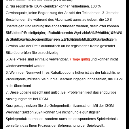
und zukünftige Spielinhalte zu erleben.
2. Nur registrierte IGGM-Benutzer können teilnehmen. 100 %
Gewinnquote, keine Begrenzung der Anzahl der Teilnahmen. 3. Je mehr
Im Gegensatz zu komplett kostenlosen, gemeinnützigen
Bestellungen Sie während des Aktionszeitraums aufgeben, die 10 $
Community-Servern bietet Kronos WoW einen offiziellen
übersteigen und reibungslos abgeschlossen werden, desto öfter können
Ingame-Shop, in dem Spieler Charaktere handeln und
Sie ziehen. Bestellungen, die nicht normal abgeschlossen werden, wie z.
4. Zu den Preisen gehören Rabattcodes im Wert von 3 %/5 %/8 %/10 %/20
kosmetische Gegenstände oder Reittiere freischalten
B. Streitigkeiten, Rückerstattungen, Erstattungen usw., sind ungültig.
% und Rabattcoupons im Wert von 5 $/10 $/20 $/50 $/100 $. Nach dem
können – für mehr Freiheit. Besonders hervorzuheben ist
Gewinn wird der Preis automatisch an Ihr registriertes Konto gesendet.
Bitte überprüfen Sie es rechtzeitig.
die außergewöhnlich lange Serverlebensdauer von
5. Alle Preise sind einmalig verwendbar,
7 Tage gültig
und können nicht
Kronos. Sie müssen sich keine Sorgen machen, dass Ihr
wiederverwendet werden.
mühsam hochgelevelter Charakter versehentlich gelöscht
6. Wenn der Nennwert Ihres Rabattcoupons höher ist als der tatsächliche
wird. Dies ist ein entscheidender Faktor dafür, dass die
Produktpreis, müssen Sie nur die Bearbeitungsgebühr bezahlen, die IGGM
Anzahl der gleichzeitig aktiven Spieler auf dem Server
nicht übernimmt.
7. Diese Lotterie ist echt und gültig. Bei Problemen liegt das endgültige
konstant Zehntausende übersteigt.
Auslegungsrecht bei IGGM.
Kurz gesagt: Wenn Sie einen stabilen, professionellen
Kurz gesagt, nutzen Sie die Gelegenheit, mitzumachen. Mit der IGGM-
Vanilla WoW-Privatserver suchen, insbesondere einen, der
Weihnachtsaktion 2024 können Sie nicht nur die günstigsten
kürzlich einen neuen Realm gestartet hat, zählt Kronos
Spieleprodukte erhalten, sondern auch ein entspannteres Spielerlebnis
genießen, das Ihren Prozess der Beherrschung der Spielewelt
aktuell weltweit zu den besten Optionen.