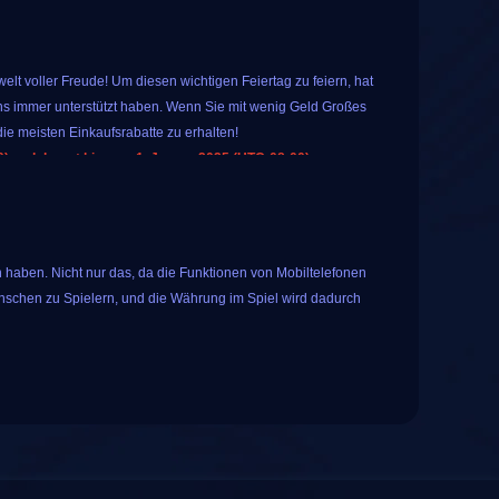
lt voller Freude! Um diesen wichtigen Feiertag zu feiern, hat
s immer unterstützt haben. Wenn Sie mit wenig Geld Großes
ie meisten Einkaufsrabatte zu erhalten!
 und dauert bis zum 1. Januar 2025 (UTC-08:00).
 Sie spezielle, beliebte Spielprodukte auf IGGM kaufen. Das
warum nicht?
en für alle registrierten Benutzer an. Tippen Sie einfach auf
 haben. Nicht nur das, da die Funktionen von Mobiltelefonen
ese Glücksverlosung umfasst die folgenden 10
nschen zu Spielern, und die Währung im Spiel wird dadurch
s mit langjähriger Erfahrung ist iGGM bestrebt, den Spielern
enste anzubieten. Im Laufe der Jahre hat iGGM mehr als 50.000