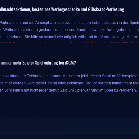
ihnachtsaktionen, kostenlose Werbegeschenke und Glücksrad-Verlosung
 Weihnachten und die Atmosphäre ist sowohl im echten Leben als auch in der Spielwe
e Weihnachtsaktionen gestartet, um unseren Kunden etwas zurückzugeben, die un
hten, nehmen Sie bitte so schnell wie möglich während der Veranstaltung teil, um d
024 Weihnachtsglücksradverlosung beginnt am 23. Dezember 2024 (UTC-08:00)
r Veranstaltung können Sie bis zu 10 % Extrabonus für Währung erhalten, solange
 immer mehr Spieler Spielwährung bei iGGM?
s Sie mit nur dem ursprünglichen Geld mehr Spielprodukte erhalten können, also 
aschungen dieser Aktion hören hier nicht auf. IGGM bietet auch Glücksradverlosung
rentwicklung der Technologie können Menschen jetzt leichter Spaß an Videospielen
ie können die entsprechende Belohnung erhalten, nachdem es angehalten hat. Di
eicher werden, wird dieser Trend offensichtlicher. Täglich werden immer mehr Me
n. Es hängt von Ihrem Glück ab, welchen Sie ziehen können!
r. Schließlich hat nicht jeder genug Zeit, um Spielwährung im Spiel zu verdienen.
 von iGGM löste dieses Problem schließlich. Als Spieleanbieter eines Drittanbieter
alitätsdienste wie die billigste Spielwährung auf dem Markt und Powerleveling-Di
der ganzen Welt geholfen und genießt unter Spielern ein hohes Ansehen.
ieler vertrauen iGGM, weil iGGM sechs Vorteile hat:
 dieser Glücksradverlosung auf der Veranstaltungsseite teil: