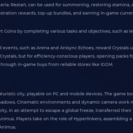
heria: Restart, can be used for summoning, restoring stamina, a
istration rewards, top-up bundles, and earning in-game curr
art Coins by completing various tasks and objectives, such as l
 events, such as Arena and Anisync Echoes, reward Crystals 
Crystals, but for efficiency-conscious players, opening packs 
s through in-game buys from reliable stores like IGGM.
 futuristic city, playable on PC and mobile devices. The game
d shadows. Cinematic environments and dynamic camera work 
nity, in an attempt to escape a global freeze, transferred thei
Animus. Players take on the role of Hyperlinkers, assembling a
 Animus.