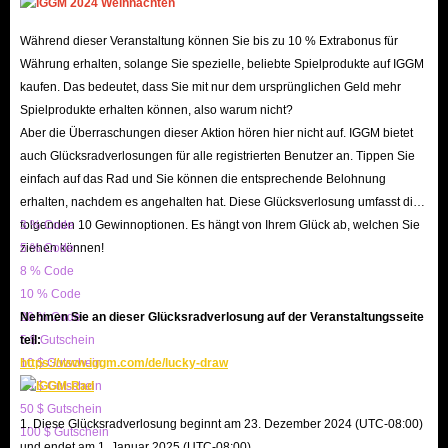
Mode to earn tokens in the season rewards.
Recharge Tokens at IGGM
: IGGM has a large number of
Während dieser Veranstaltung können Sie bis zu 10 % Extrabonus für
Währung erhalten, solange Sie spezielle, beliebte Spielprodukte auf IGGM
cheap tokens for sale; you can quickly acquire them
kaufen. Das bedeutet, dass Sie mit nur dem ursprünglichen Geld mehr
with just a small investment.
Spielprodukte erhalten können, also warum nicht?
Aber die Überraschungen dieser Aktion hören hier nicht auf. IGGM bietet
About Dunk City Dynasty
auch Glücksradverlosungen für alle registrierten Benutzer an. Tippen Sie
einfach auf das Rad und Sie können die entsprechende Belohnung
Dunk City Dynasty is an officially licensed NBA 3v3 and 5v5
erhalten, nachdem es angehalten hat. Diese Glücksverlosung umfasst die
street basketball mobile game. In this game, players can
folgenden 10 Gewinnoptionen. Es hängt von Ihrem Glück ab, welchen Sie
3 % Code
control NBA stars, experience fast-paced arcade-style
ziehen können!
5 % Code
8 % Code
gameplay, and enjoy a wealth of customization options.
10 % Code
Players can form teams with friends, customize outfits for
20 % Code
Nehmen Sie an dieser Glücksradverlosung auf der Veranstaltungsseite
their favorite players, participate in various game modes
5 $ Gutschein
teil:
such as ranked matches and classic 3v3 or 5v5 games, and
10 $ Gutschein
https://www.iggm.com/de/lucky-draw
20 $ Gutschein
attempt to recreate classic NBA moments in a unique
50 $ Gutschein
urban environment.
1. Diese Glücksradverlosung beginnt am 23. Dezember 2024 (UTC-08:00)
100 $ Gutschein
und endet am 1. Januar 2025 (UTC-08:00).