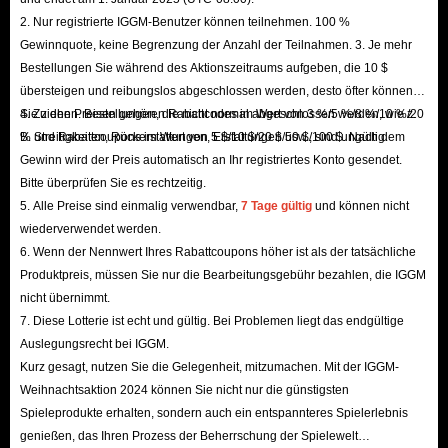
2. Nur registrierte IGGM-Benutzer können teilnehmen. 100 %
Gewinnquote, keine Begrenzung der Anzahl der Teilnahmen. 3. Je mehr
Bestellungen Sie während des Aktionszeitraums aufgeben, die 10 $
übersteigen und reibungslos abgeschlossen werden, desto öfter können
Sie ziehen. Bestellungen, die nicht normal abgeschlossen werden, wie z.
4. Zu den Preisen gehören Rabattcodes im Wert von 3 %/5 %/8 %/10 %/20
B. Streitigkeiten, Rückerstattungen, Erstattungen usw., sind ungültig.
% und Rabattcoupons im Wert von 5 $/10 $/20 $/50 $/100 $. Nach dem
Gewinn wird der Preis automatisch an Ihr registriertes Konto gesendet.
Bitte überprüfen Sie es rechtzeitig.
5. Alle Preise sind einmalig verwendbar,
7 Tage gültig
und können nicht
wiederverwendet werden.
6. Wenn der Nennwert Ihres Rabattcoupons höher ist als der tatsächliche
Produktpreis, müssen Sie nur die Bearbeitungsgebühr bezahlen, die IGGM
nicht übernimmt.
7. Diese Lotterie ist echt und gültig. Bei Problemen liegt das endgültige
Auslegungsrecht bei IGGM.
Kurz gesagt, nutzen Sie die Gelegenheit, mitzumachen. Mit der IGGM-
Weihnachtsaktion 2024 können Sie nicht nur die günstigsten
Spieleprodukte erhalten, sondern auch ein entspannteres Spielerlebnis
genießen, das Ihren Prozess der Beherrschung der Spielewelt