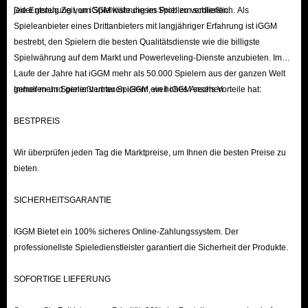
jeder genug Zeit, um Spielwährung im Spiel zu verdienen.
Die Entstehung von iGGM löste dieses Problem schließlich. Als
Spieleanbieter eines Drittanbieters mit langjähriger Erfahrung ist iGGM
bestrebt, den Spielern die besten Qualitätsdienste wie die billigste
Spielwährung auf dem Markt und Powerleveling-Dienste anzubieten. Im
Laufe der Jahre hat iGGM mehr als 50.000 Spielern aus der ganzen Welt
geholfen und genießt unter Spielern ein hohes Ansehen.
Immer mehr Spieler vertrauen iGGM, weil iGGM sechs Vorteile hat:
BESTPREIS
Wir überprüfen jeden Tag die Marktpreise, um Ihnen die besten Preise zu
bieten.
SICHERHEITSGARANTIE
IGGM Bietet ein 100% sicheres Online-Zahlungssystem. Der
professionellste Spieledienstleister garantiert die Sicherheit der Produkte.
SOFORTIGE LIEFERUNG