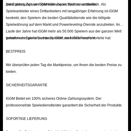
überspringen, damit Sie sich einfach auf den Spielspaß
jeder genug Zeit, um Spielwährung im Spiel zu verdienen.
Die Entstehung von iGGM löste dieses Problem schließlich. Als
konzentrieren können.
Spieleanbieter eines Drittanbieters mit langjähriger Erfahrung ist iGGM
bestrebt, den Spielern die besten Qualitätsdienste wie die billigste
Spielwährung auf dem Markt und Powerleveling-Dienste anzubieten. Im
Über Dreadmyst
Laufe der Jahre hat iGGM mehr als 50.000 Spielern aus der ganzen Welt
geholfen und genießt unter Spielern ein hohes Ansehen.
Immer mehr Spieler vertrauen iGGM, weil iGGM sechs Vorteile hat:
Dreadmyst
ist ein kostenloses Fantasy-MMORPG im Retro-
Stil, das auf einer eigenentwickelten Engine basiert und
BESTPREIS
am
9. Januar 2026
auf Steam veröffentlicht wurde.
Das Spiel ist bekannt für seinen nostalgischen Look, ein
Wir überprüfen jeden Tag die Marktpreise, um Ihnen die besten Preise zu
bieten.
tiefgreifendes Anpassungssystem und ein rein non-
profitables Modell. Derzeit können Spieler aus vier Klassen
SICHERHEITSGARANTIE
wählen –
Paladin, Magier, Waldläufer und Kleriker
–, um
eine Fantasy-Welt zu erkunden, die von mutierten
IGGM Bietet ein 100% sicheres Online-Zahlungssystem. Der
professionellste Spieledienstleister garantiert die Sicherheit der Produkte.
Kreaturen heimgesucht wird. Dreadmyst Online zielt
darauf ab, das nostalgische Gameplay alter Klassiker mit
SOFORTIGE LIEFERUNG
modernen Standards zu verbinden, wobei der Fokus auf
Erkundung und Dungeon-Abenteuern liegt.