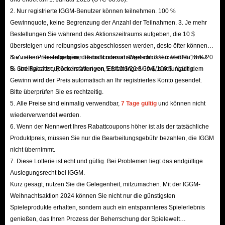
Goldknappheit mit nur wenig Geld lösen können.
2. Nur registrierte IGGM-Benutzer können teilnehmen. 100 %
Gewinnquote, keine Begrenzung der Anzahl der Teilnahmen. 3. Je mehr
Optimieren Sie Ihren Build – Holen Sie sich jetzt
Bestellungen Sie während des Aktionszeitraums aufgeben, die 10 $
legendäre Dreadmyst Items!
übersteigen und reibungslos abgeschlossen werden, desto öfter können
Sie ziehen. Bestellungen, die nicht normal abgeschlossen werden, wie z.
4. Zu den Preisen gehören Rabattcodes im Wert von 3 %/5 %/8 %/10 %/20
Dreadmyst bietet eine reiche Vielfalt an Item-Typen mit
B. Streitigkeiten, Rückerstattungen, Erstattungen usw., sind ungültig.
% und Rabattcoupons im Wert von 5 $/10 $/20 $/50 $/100 $. Nach dem
Gewinn wird der Preis automatisch an Ihr registriertes Konto gesendet.
einem klaren System für Item-Level und Seltenheit.
Bitte überprüfen Sie es rechtzeitig.
Höhere Item-Level bedeuten bessere Basisattribute,
5. Alle Preise sind einmalig verwendbar,
7 Tage gültig
und können nicht
während eine höhere Seltenheit mehr Möglichkeiten für
wiederverwendet werden.
Zusatzattribute, Spezialeffekte und fortgeschrittene
6. Wenn der Nennwert Ihres Rabattcoupons höher ist als der tatsächliche
Edelsteinslots bietet. Das Sammeln von Ausrüstung mit
Produktpreis, müssen Sie nur die Bearbeitungsgebühr bezahlen, die IGGM
nicht übernimmt.
hohem Level und Seltenheitsgrad ist unerlässlich, um Ihr
7. Diese Lotterie ist echt und gültig. Bei Problemen liegt das endgültige
Überleben zu sichern und die Macht Ihres Charakters
Auslegungsrecht bei IGGM.
stetig auszubauen.
Kurz gesagt, nutzen Sie die Gelegenheit, mitzumachen. Mit der IGGM-
Diese Gegenstände können durch das Besiegen von
Weihnachtsaktion 2024 können Sie nicht nur die günstigsten
Spieleprodukte erhalten, sondern auch ein entspannteres Spielerlebnis
Gegnern, den Abschluss von Dungeons und als
genießen, das Ihren Prozess der Beherrschung der Spielewelt
Questbelohnungen erhalten werden, aber die Drops sind