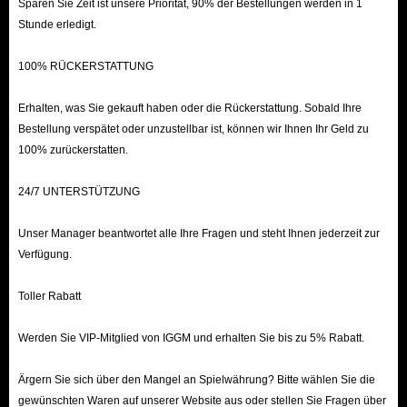
Sparen Sie Zeit ist unsere Priorität, 90% der Bestellungen werden in 1
Obwohl Dreadmyst aufgrund seines Spielgefühls schnell
Stunde erledigt.
an Popularität gewann, hat der unerwartete
100% RÜCKERSTATTUNG
Spieleransturm zu Herausforderungen wie Login-
Verzögerungen, Speicherlecks und Abstürzen geführt.
Erhalten, was Sie gekauft haben oder die Rückerstattung. Sobald Ihre
Dennoch bietet es eine authentische Retro-Erfahrung für
Bestellung verspätet oder unzustellbar ist, können wir Ihnen Ihr Geld zu
alle, die klassische Spielmechaniken vermissen und
100% zurückerstatten.
moderne Pay-to-Win-Systeme satt haben.
24/7 UNTERSTÜTZUNG
Unser Manager beantwortet alle Ihre Fragen und steht Ihnen jederzeit zur
Verfügung.
Toller Rabatt
Werden Sie VIP-Mitglied von IGGM und erhalten Sie bis zu 5% Rabatt.
Ärgern Sie sich über den Mangel an Spielwährung? Bitte wählen Sie die
gewünschten Waren auf unserer Website aus oder stellen Sie Fragen über