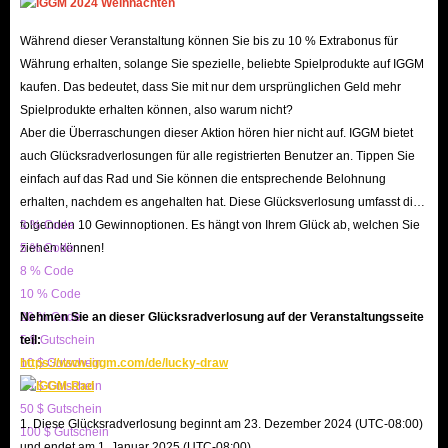
Hauptwährung in Dreadmyst eine entscheidende Rolle
beim Erwerb von Ausrüstung, der Reparatur von
Während dieser Veranstaltung können Sie bis zu 10 % Extrabonus für
Rüstungen und der Verbesserung Ihres Charakters. Ohne
Währung erhalten, solange Sie spezielle, beliebte Spielprodukte auf IGGM
kaufen. Das bedeutet, dass Sie mit nur dem ursprünglichen Geld mehr
Gold wird Ihre Entdeckungsreise extrem schwierig, da
Spielprodukte erhalten können, also warum nicht?
kostenlose Low-Level-Waffen oder beschädigte
Aber die Überraschungen dieser Aktion hören hier nicht auf. IGGM bietet
Rüstungen Ihre Sicherheit nicht garantieren können und
auch Glücksradverlosungen für alle registrierten Benutzer an. Tippen Sie
Händler mittellosen Kriegern keine Hilfe anbieten.
einfach auf das Rad und Sie können die entsprechende Belohnung
erhalten, nachdem es angehalten hat. Diese Glücksverlosung umfasst die
Daher ist das Verdienen von Gold in der Anfangsphase
folgenden 10 Gewinnoptionen. Es hängt von Ihrem Glück ab, welchen Sie
3 % Code
des Spiels Ihr Hauptziel. Das Besiegen von Monstern oder
ziehen können!
5 % Code
der Verkauf von Beute bietet Ihnen ein stetiges
8 % Code
Einkommen. Mit zunehmendem Fortschritt werden
10 % Code
Dungeons zu Ihrer Haupteinnahmequelle, da jeder
20 % Code
Nehmen Sie an dieser Glücksradverlosung auf der Veranstaltungsseite
5 $ Gutschein
teil:
Abschluss Sie mit tausenden Goldmünzen belohnt. Der
10 $ Gutschein
https://www.iggm.com/de/lucky-draw
einfachste Weg, Gold zu erhalten, ist natürlich über einen
20 $ Gutschein
zuverlässigen Handelsplatz wie
IGGM
. Wir können Ihnen
50 $ Gutschein
1. Diese Glücksradverlosung beginnt am 23. Dezember 2024 (UTC-08:00)
Mengen von
30k bis 5000k Gold
liefern, damit Sie Ihre
100 $ Gutschein
und endet am 1. Januar 2025 (UTC-08:00).