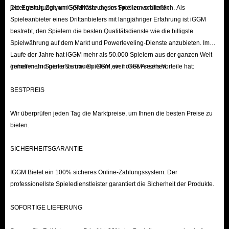
das Herstellen von Gegenständen und den Aufbau des
jeder genug Zeit, um Spielwährung im Spiel zu verdienen.
Die Entstehung von iGGM löste dieses Problem schließlich. Als
Tals unerlässlich sind. Das Anlegen von ausreichend
Spieleanbieter eines Drittanbieters mit langjähriger Erfahrung ist iGGM
Nahrung, Materialien, Möbeln und Kleidung beschleunigt
bestrebt, den Spielern die besten Qualitätsdienste wie die billigste
den Questabschluss, ermöglicht den schnellen Bau und
Spielwährung auf dem Markt und Powerleveling-Dienste anzubieten. Im
Laufe der Jahre hat iGGM mehr als 50.000 Spielern aus der ganzen Welt
die Verbesserung von Gebäuden und ist eine wichtige
geholfen und genießt unter Spielern ein hohes Ansehen.
Immer mehr Spieler vertrauen iGGM, weil iGGM sechs Vorteile hat:
Möglichkeit, Spielwährung zu verdienen.
Sammeln: Spieler können Gegenstände wie Blumen,
BESTPREIS
Edelsteine ​​und Holz aus der Umgebung verschiedener
Wir überprüfen jeden Tag die Marktpreise, um Ihnen die besten Preise zu
Biome sammeln. Herstellen: Verwandeln Sie Rohstoffe
bieten.
an Handwerksstationen in neue Gegenstände wie
Möbel oder spezielle Handwerkskomponenten.
SICHERHEITSGARANTIE
Kochen: Verwenden Sie Zutaten und Rezepte, um
IGGM Bietet ein 100% sicheres Online-Zahlungssystem. Der
Gerichte auf dem Herd zuzubereiten, die Energie
professionellste Spieledienstleister garantiert die Sicherheit der Produkte.
wiederherstellen.
Quests abschließen: Viele Quests beinhalten das Finden
SOFORTIGE LIEFERUNG
bestimmter Gegenstände, für deren Abschluss Sie