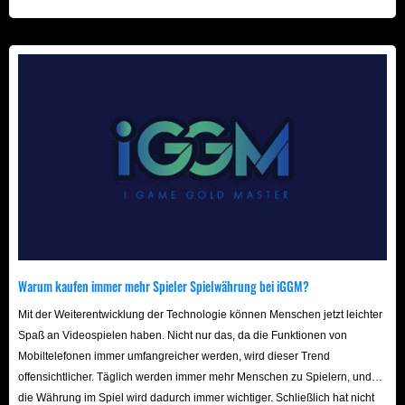
von Bäumen und Sträuchern.
beschleunigt! Wir freuen uns auf Ihren Besuch hier!
Tränke: Herstellbare Gegenstände, die trankspezifische
Boni gewähren.
Trainingshandbücher: Dies sind
Charakterverzauberungen, die an Handwerksstationen
hergestellt werden können. Sie können
Dorfbewohnern geschenkt werden und ihnen neue
Talente verleihen.
Ereignis-/Feiertagsgegenstände: Gegenstände, die
während bestimmter Ereignisse verwendet oder
erhalten werden können.
DLC-Gegenstände: Nur im jeweiligen Disney
Warum kaufen immer mehr Spieler Spielwährung bei iGGM?
Dreamlight Valley-DLC erhältliche Gegenstände.
Mit der Weiterentwicklung der Technologie können Menschen jetzt leichter
Wie sammelt man In-Game-Ressourcen?
Spaß an Videospielen haben. Nicht nur das, da die Funktionen von
Das Sammeln von Ressourcen ist in Disney Dreamlight
Mobiltelefonen immer umfangreicher werden, wird dieser Trend
offensichtlicher. Täglich werden immer mehr Menschen zu Spielern, und
Valley unerlässlich, da sie für das Abschließen von Quests,
die Währung im Spiel wird dadurch immer wichtiger. Schließlich hat nicht