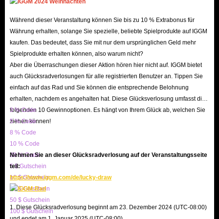
Weg versperren. Diese Währung erhältst du als
Belohnung für das Abschließen von Quests im
Während dieser Veranstaltung können Sie bis zu 10 % Extrabonus für
Währung erhalten, solange Sie spezielle, beliebte Spielprodukte auf IGGM
Traumlichtmenü.
kaufen. Das bedeutet, dass Sie mit nur dem ursprünglichen Geld mehr
Hinweis: Erhalte 10 %, 20 % bzw. 30 % Rabatt beim Kauf von
Spielprodukte erhalten können, also warum nicht?
30.000, 50.000 bzw. 100.000 Traumlichtoptionen! Auch
Aber die Überraschungen dieser Aktion hören hier nicht auf. IGGM bietet
beim Kauf von 600.000, 1.080.000 und 1.800.000 Star Coins
auch Glücksradverlosungen für alle registrierten Benutzer an. Tippen Sie
erhältst du 10 %, 20 % bzw. 30 % Rabatt! Je mehr du kaufst,
einfach auf das Rad und Sie können die entsprechende Belohnung
erhalten, nachdem es angehalten hat. Diese Glücksverlosung umfasst die
desto höher der Rabatt!
folgenden 10 Gewinnoptionen. Es hängt von Ihrem Glück ab, welchen Sie
3 % Code
ziehen können!
5 % Code
Grundinformationen zu IGGM Disney Dreamlight
8 % Code
Valley-Gegenständen
10 % Code
20 % Code
Nehmen Sie an dieser Glücksradverlosung auf der Veranstaltungsseite
DLV enthält eine große Auswahl an Sammlerstücken, von
5 $ Gutschein
teil:
Ressourcen und Möbeln bis hin zu Rezepten und
10 $ Gutschein
https://www.iggm.com/de/lucky-draw
20 $ Gutschein
Kleidung. Spieler können diese Gegenstände zum
50 $ Gutschein
Herstellen, Abschließen von Quests, Dekorieren des
1. Diese Glücksradverlosung beginnt am 23. Dezember 2024 (UTC-08:00)
100 $ Gutschein
Dorfes, Kochen und Fortschreiten der Spielgeschichte
und endet am 1. Januar 2025 (UTC-08:00).