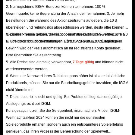
2. Nur registrierte IGGM-Benutzer können teilnehmen. 100 %
verwenden.
Gewinnquote, keine Begrenzung der Anzahl der Teilnahmen. 3. Je mehr
Welche Arten von Gegenständen gibt es?
Bestellungen Sie während des Aktionszeitraums aufgeben, die 10 $
Bergbau: Spieler können mit einer Spitzhacke
übersteigen und reibungslos abgeschlossen werden, desto öfter können
verschiedene wertvolle Ressourcen aus Steinen,
Sie ziehen. Bestellungen, die nicht normal abgeschlossen werden, wie z.
4. Zu den Preisen gehören Rabattcodes im Wert von 3 %/5 %/8 %/10 %/20
Hindernissen und felsigen Stellen im Tal sammeln.
B. Streitigkeiten, Rückerstattungen, Erstattungen usw., sind ungültig.
% und Rabattcoupons im Wert von 5 $/10 $/20 $/50 $/100 $. Nach dem
Gewinn wird der Preis automatisch an Ihr registriertes Konto gesendet.
Nahrung: Sammeln Sie Zutaten zum Kochen, um
Bitte überprüfen Sie es rechtzeitig.
Energie zu tanken und Quests abzuschließen oder an
5. Alle Preise sind einmalig verwendbar,
7 Tage gültig
und können nicht
Charaktere zu verschenken.
wiederverwendet werden.
6. Wenn der Nennwert Ihres Rabattcoupons höher ist als der tatsächliche
Gartenarbeit: Enthält die notwendigen Materialien und
Produktpreis, müssen Sie nur die Bearbeitungsgebühr bezahlen, die IGGM
Werkzeuge zum Pflanzen, Gießen und Ernten von
nicht übernimmt.
Gemüse und Getreide.
7. Diese Lotterie ist echt und gültig. Bei Problemen liegt das endgültige
Handwerksmaterialien: Gegenstände wie Traumlicht,
Auslegungsrecht bei IGGM.
Eisen und Seetang sind unerlässlich für die Herstellung
Kurz gesagt, nutzen Sie die Gelegenheit, mitzumachen. Mit der IGGM-
Weihnachtsaktion 2024 können Sie nicht nur die günstigsten
neuer Möbel und anderer Gegenstände.
Spieleprodukte erhalten, sondern auch ein entspannteres Spielerlebnis
Sammeln: Sammeln Sie Ressourcen direkt vom Boden,
genießen, das Ihren Prozess der Beherrschung der Spielewelt