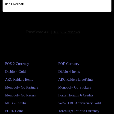
den Livechat!
Nachtdornen verflucht wurden und ihre Erinnerungen an
ihr Leben im Tal verloren haben.
Jetzt liegt es an Ihnen, die Geschichte dieser Welt zu
erkunden, die Magie ins Dreamlight Valley
zurückzubringen und Dream Castle aus den finsteren
Fängen der Vergessenen zu befreien. Erschließen Sie
einzigartige Reiche beliebter Disney- und Pixar-Figuren.
Aber Vorsicht: Jedes Reich birgt einzigartige
Herausforderungen und Rätsel, die Sie lösen müssen, um
POE 2 Currency
POE Currency
die Freundschaft im Tal wiederherzustellen.
Diablo 4 Gold
Diablo 4 Items
ARC Raiders Items
ARC Raiders BluePrints
Monopoly Go Partners
Monopoly Go Stickers
Monopoly Go Racers
Forza Horizon 6 Credits
MLB 26 Stubs
WoW TBC Anniversary Gold
FC 26 Coins
Torchlight Infinite Currency