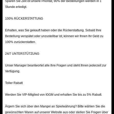
Sparen Sie Zeit ist unsere Priorität, 90% der Bestellungen werden in 1
belohnt werden.
Stunde erledigt.
In-Game-Shop: Kaufen Sie Gegenstände in Dagoberts
Laden mit Sternmünzen oder bestimmte Gegenstände
100% RÜCKERSTATTUNG
im Premium-Shop mit Mondsteinen.
Kaufen Sie bei IGGM: IGGM ist eine zuverlässige
Erhalten, was Sie gekauft haben oder die Rückerstattung. Sobald Ihre
Bestellung verspätet oder unzustellbar ist, können wir Ihnen Ihr Geld zu
Tauschbörse für Disney Dreamlight Valley, wo Sie alle
100% zurückerstatten.
benötigten In-Game-Ressourcen finden. Für nur ein
paar echte Dollar können Sie ganz einfach neue Biome
24/7 UNTERSTÜTZUNG
und Gebiete freischalten und sich auf kommende
Quests vorbereiten.
Unser Manager beantwortet alle Ihre Fragen und steht Ihnen jederzeit zur
Verfügung.
Über Disney Dreamlight Valley
Toller Rabatt
Disney DLV ist ein Lebenssimulations-Rollenspiel aus dem
Werden Sie VIP-Mitglied von IGGM und erhalten Sie bis zu 5% Rabatt.
Jahr 2022. Das Spiel spielt im Dreamlight Valley, einem
magischen Tal, das von verschiedenen Disney- und Pixar-
Ärgern Sie sich über den Mangel an Spielwährung? Bitte wählen Sie die
Figuren bewohnt wird, die von den sich ausbreitenden
gewünschten Waren auf unserer Website aus oder stellen Sie Fragen über