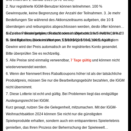
In Dark December kehren die Spieler in das Land
Traum
2. Nur registrierte IGGM-Benutzer können teilnehmen. 100 %
Gewinnquote, keine Begrenzung der Anzahl der Teilnahmen. 3. Je mehr
zurück, das von dreizehn Göttern regiert wird: Zwölf
Bestellungen Sie während des Aktionszeitraums aufgeben, die 10 $
wachen über die Schöpfung und Ordnung, während der
übersteigen und reibungslos abgeschlossen werden, desto öfter können
dreizehnte,
Valknut
, über Zerstörung und Chaos herrscht.
Sie ziehen. Bestellungen, die nicht normal abgeschlossen werden, wie z.
4. Zu den Preisen gehören Rabattcodes im Wert von 3 %/5 %/8 %/10 %/20
Da sich Valknuts Bedrohung über die ganze Welt
B. Streitigkeiten, Rückerstattungen, Erstattungen usw., sind ungültig.
% und Rabattcoupons im Wert von 5 $/10 $/20 $/50 $/100 $. Nach dem
ausbreitet, ist es Ihre Mission, mächtige Charaktere zu
Gewinn wird der Preis automatisch an Ihr registriertes Konto gesendet.
Bitte überprüfen Sie es rechtzeitig.
erschaffen und den syrischen Stamm anzuführen. Nutzen
5. Alle Preise sind einmalig verwendbar,
7 Tage gültig
und können nicht
Sie das einzigartige Skill- und Crafting-System, um die
wiederverwendet werden.
Wahrheit auf dem Kontinent Traum aufzudecken und
6. Wenn der Nennwert Ihres Rabattcoupons höher ist als der tatsächliche
schließlich Valknut, den Gott der Zerstörung, zu stürzen.
Produktpreis, müssen Sie nur die Bearbeitungsgebühr bezahlen, die IGGM
nicht übernimmt.
7. Diese Lotterie ist echt und gültig. Bei Problemen liegt das endgültige
Auslegungsrecht bei IGGM.
Kurz gesagt, nutzen Sie die Gelegenheit, mitzumachen. Mit der IGGM-
Weihnachtsaktion 2024 können Sie nicht nur die günstigsten
Spieleprodukte erhalten, sondern auch ein entspannteres Spielerlebnis
genießen, das Ihren Prozess der Beherrschung der Spielewelt