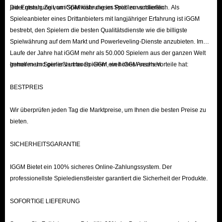
jeder genug Zeit, um Spielwährung im Spiel zu verdienen.
Die Entstehung von iGGM löste dieses Problem schließlich. Als
Spieleanbieter eines Drittanbieters mit langjähriger Erfahrung ist iGGM
bestrebt, den Spielern die besten Qualitätsdienste wie die billigste
Spielwährung auf dem Markt und Powerleveling-Dienste anzubieten. Im
Laufe der Jahre hat iGGM mehr als 50.000 Spielern aus der ganzen Welt
geholfen und genießt unter Spielern ein hohes Ansehen.
Immer mehr Spieler vertrauen iGGM, weil iGGM sechs Vorteile hat:
BESTPREIS
Wir überprüfen jeden Tag die Marktpreise, um Ihnen die besten Preise zu
bieten.
SICHERHEITSGARANTIE
IGGM Bietet ein 100% sicheres Online-Zahlungssystem. Der
professionellste Spieledienstleister garantiert die Sicherheit der Produkte.
SOFORTIGE LIEFERUNG