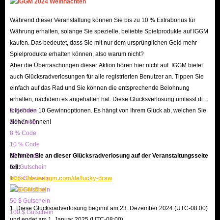
Wenn Sie die Anpassungsmöglichkeiten Ihres Charakters
voll ausschöpfen und einen mächtigeren Build erstellen
Während dieser Veranstaltung können Sie bis zu 10 % Extrabonus für
möchten, schauen Sie im Dark December Shop von IGGM
Währung erhalten, solange Sie spezielle, beliebte Spielprodukte auf IGGM
vorbei! Wir bieten große Mengen an Rubinen an, die
kaufen. Das bedeutet, dass Sie mit nur dem ursprünglichen Geld mehr
Spielprodukte erhalten können, also warum nicht?
Ihnen definitiv viel mühsame Arbeit ersparen werden.
Aber die Überraschungen dieser Aktion hören hier nicht auf. IGGM bietet
auch Glücksradverlosungen für alle registrierten Benutzer an. Tippen Sie
Dark December Überblick
einfach auf das Rad und Sie können die entsprechende Belohnung
erhalten, nachdem es angehalten hat. Diese Glücksverlosung umfasst die
Dark December
ist ein am 19. Januar 2026 veröffentlichtes
folgenden 10 Gewinnoptionen. Es hängt von Ihrem Glück ab, welchen Sie
3 % Code
Dark-Fantasy-ARPG und die Vorgeschichte (Prequel) zu
ziehen können!
5 % Code
Undecember
. Anstelle der traditionellen isometrischen
8 % Code
10 % Code
Perspektive bietet das Spiel eine flexible
Third-Person-
20 % Code
Nehmen Sie an dieser Glücksradverlosung auf der Veranstaltungsseite
Ansicht
. Es unterstützt ein tiefgreifendes System zur Skill-
5 $ Gutschein
teil:
Anpassung und legt Wert auf Charakterfortschritt durch
10 $ Gutschein
https://www.iggm.com/de/lucky-draw
Gameplay statt auf 'Pay-to-Win'. Dark December ist für PC
20 $ Gutschein
50 $ Gutschein
und Mobilgeräte verfügbar und unterstützt
1. Diese Glücksradverlosung beginnt am 23. Dezember 2024 (UTC-08:00)
100 $ Gutschein
plattformübergreifenden Multiplayer (Cross-Play).
und endet am 1. Januar 2025 (UTC-08:00).