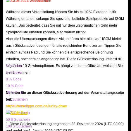
Clash of Clans Konten sind
Premium-Konten
mit einem
Während dieser Veranstaltung können Sie bis zu 10 % Extrabonus für
Reichtum an bereits vorhandenen Ressourcen. Sie
Währung erhalten, solange Sie spezielle, beliebte Spielprodukte auf IGGM
wurden speziell für Spieler konzipiert, die den langen und
kaufen. Das bedeutet, dass Sie mit nur dem ursprünglichen Geld mehr
zeitaufwendigen Prozess des Aufbaus einer Basis und
Spielprodukte erhalten können, also warum nicht?
einer Armee von Grund auf überspringen möchten. Diese
Aber die Überraschungen dieser Aktion hören hier nicht auf. IGGM bietet
auch Glücksradverlosungen für alle registrierten Benutzer an. Tippen Sie
Konten verfügen nicht nur über
maximierte
einfach auf das Rad und Sie können die entsprechende Belohnung
Verteidigungen und Helden, die einen sofortigen
erhalten, nachdem es angehalten hat. Diese Glücksverlosung umfasst die
Wettbewerbsvorteil bieten, sondern ermöglichen es
folgenden 10 Gewinnoptionen. Es hängt von Ihrem Glück ab, welchen Sie
3 % Code
Spielern auch, sofort an hochrangigen Turnieren wie
ziehen können!
5 % Code
Clankriegen und der Legenden-Liga teilzunehmen.
8 % Code
10 % Code
Dies stellt eine
Abkürzung
für Spieler dar, die die
20 % Code
Nehmen Sie an dieser Glücksradverlosung auf der Veranstaltungsseite
fortgeschrittenen Inhalte des Spiels erleben möchten,
5 $ Gutschein
teil:
aber keine erhebliche Zeit in den Aufbau eines Kontos von
10 $ Gutschein
https://www.iggm.com/de/lucky-draw
Grund auf investieren möchten.
20 $ Gutschein
50 $ Gutschein
1. Diese Glücksradverlosung beginnt am 23. Dezember 2024 (UTC-08:00)
100 $ Gutschein
Basisinformationen zu Clash of Clans
und endet am 1. Januar 2025 (UTC-08:00).