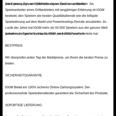
jeder genug Zeit, um Spielwährung im Spiel zu verdienen.
Die Entstehung von iGGM löste dieses Problem schließlich. Als
Spieleanbieter eines Drittanbieters mit langjähriger Erfahrung ist iGGM
bestrebt, den Spielern die besten Qualitätsdienste wie die billigste
Spielwährung auf dem Markt und Powerleveling-Dienste anzubieten. Im
Laufe der Jahre hat iGGM mehr als 50.000 Spielern aus der ganzen Welt
geholfen und genießt unter Spielern ein hohes Ansehen.
Immer mehr Spieler vertrauen iGGM, weil iGGM sechs Vorteile hat:
BESTPREIS
Wir überprüfen jeden Tag die Marktpreise, um Ihnen die besten Preise zu
bieten.
SICHERHEITSGARANTIE
IGGM Bietet ein 100% sicheres Online-Zahlungssystem. Der
professionellste Spieledienstleister garantiert die Sicherheit der Produkte.
SOFORTIGE LIEFERUNG