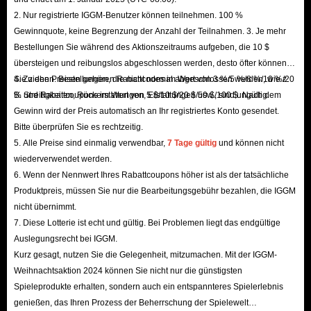
2. Nur registrierte IGGM-Benutzer können teilnehmen. 100 %
Clash of Clans ist ein kostenloses (
free-to-play
) mobiles
Gewinnquote, keine Begrenzung der Anzahl der Teilnahmen. 3. Je mehr
Strategiespiel. In einer persistenten Fantasiewelt
Bestellungen Sie während des Aktionszeitraums aufgeben, die 10 $
übernehmen die Spieler die Rolle von Dorfchefs. Die
übersteigen und reibungslos abgeschlossen werden, desto öfter können
Sie ziehen. Bestellungen, die nicht normal abgeschlossen werden, wie z.
4. Zu den Preisen gehören Rabattcodes im Wert von 3 %/5 %/8 %/10 %/20
Spieler müssen ihre eigenen Dörfer aufbauen, Armeen
B. Streitigkeiten, Rückerstattungen, Erstattungen usw., sind ungültig.
% und Rabattcoupons im Wert von 5 $/10 $/20 $/50 $/100 $. Nach dem
ausbilden und die Dörfer anderer Spieler angreifen, um
Gewinn wird der Preis automatisch an Ihr registriertes Konto gesendet.
Ressourcen wie Juwelen und Elixier zu erwerben.
Bitte überprüfen Sie es rechtzeitig.
Das Spiel vereint Bau- und Kampfelemente, wobei das
5. Alle Preise sind einmalig verwendbar,
7 Tage gültig
und können nicht
zentrale Merkmal die Möglichkeit ist, dass Spieler Clans
wiederverwendet werden.
6. Wenn der Nennwert Ihres Rabattcoupons höher ist als der tatsächliche
mit bis zu 50 Mitgliedern beitreten oder gründen, mit
Produktpreis, müssen Sie nur die Bearbeitungsgebühr bezahlen, die IGGM
anderen Spielern kooperieren, an Clankriegen
nicht übernimmt.
teilnehmen und sich gegenseitig Truppen spenden
7. Diese Lotterie ist echt und gültig. Bei Problemen liegt das endgültige
können. Das oberste Ziel ist es, die eigene Basis zu stärken
Auslegungsrecht bei IGGM.
Kurz gesagt, nutzen Sie die Gelegenheit, mitzumachen. Mit der IGGM-
und Trophäen zu gewinnen, indem Gegner erfolgreich
Weihnachtsaktion 2024 können Sie nicht nur die günstigsten
überfallen werden.
Spieleprodukte erhalten, sondern auch ein entspannteres Spielerlebnis
genießen, das Ihren Prozess der Beherrschung der Spielewelt