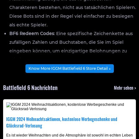
Charakteren bestehen, nicht aus tatsächlichen Spielern.
Diese Bots sind in der Regel viel einfacher zu besiegen
als echte Spieler.
BF6 Redeem Codes
: Eine spezifische Zeichenkette aus
zufälligen Zahlen und Buchstaben, die Sie im Spiel
eingeben können, um einzigartige Belohnungen zu
erhalten.
BF6 Boosting
: Ein Dienst, bei dem professionelle
Know More IGGM Battlefield 6 Store Detail ↓
Spieler Ihnen helfen, Kampagnen abzuschließen, Ihren
Charakter aufzuleveln oder im Battle Pass
Battlefield 6 Nachrichten
Mehr sehen >
voranzukommen, neben anderen Aufgaben.
Über die Battlefield 6 Bot Lobby
IGGM 2024 Weihnachtsaktionen, kostenlose Werbegeschenke und
Die folgenden Battlefield 6 Bot Lobby-Optionen sind
Glücksrad-Verlosung
derzeit auf IGGM verfügbar:
Es ist wieder Weihnachten und die Atmosphäre ist sowohl im echten Leben