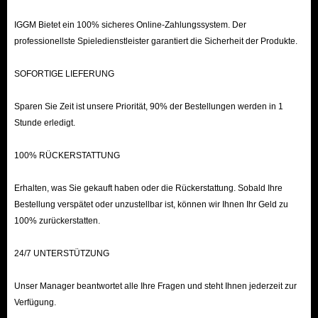
schnell aufzusteigen, Waffen und Fahrzeuge zu verbessern
IGGM Bietet ein 100% sicheres Online-Zahlungssystem. Der
und schwierige Herausforderungen abzuschließen. Dies
professionellste Spieledienstleister garantiert die Sicherheit der Produkte.
ermöglicht Ihnen, Ausrüstung und kosmetische
Gegenstände schneller freizuschalten als beim normalen
SOFORTIGE LIEFERUNG
Spielen und den langwierigen Grinding-Prozess zu
Sparen Sie Zeit ist unsere Priorität, 90% der Bestellungen werden in 1
vermeiden.
Stunde erledigt.
IGGM bietet derzeit eine breite Palette an Boosting-
Optionen. Egal, ob Sie Ihr Spielerlevel erhöhen möchten,
100% RÜCKERSTATTUNG
um Belohnungen zu verdienen, spezifische
Erhalten, was Sie gekauft haben oder die Rückerstattung. Sobald Ihre
Waffen-/Fahrzeug-Aufsätze, Modifikationen und
Bestellung verspätet oder unzustellbar ist, können wir Ihnen Ihr Geld zu
Meisterschafts-Skins freischalten oder Ihr K/D-Verhältnis
100% zurückerstatten.
verbessern möchten, wir können Ihnen helfen. Wenn Sie
einzigartigere Bedürfnisse haben, können Sie uns auch
24/7 UNTERSTÜTZUNG
kontaktieren, um Ihren Boosting-Service individuell
Unser Manager beantwortet alle Ihre Fragen und steht Ihnen jederzeit zur
anzupassen!
Verfügung.