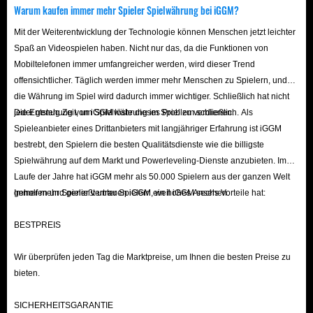
Website besuchen
: Gehen Sie zur offiziellen Battlefield
Warum kaufen immer mehr Spieler Spielwährung bei iGGM?
6 Code-Einlösungs-Website.
Mit der Weiterentwicklung der Technologie können Menschen jetzt leichter
Anmelden
: Melden Sie sich mit Ihrem EA-Konto an.
Spaß an Videospielen haben. Nicht nur das, da die Funktionen von
Code eingeben
: Geben Sie Ihren einzigartigen Code in
Mobiltelefonen immer umfangreicher werden, wird dieser Trend
das Aktivierungsfenster ein.
offensichtlicher. Täglich werden immer mehr Menschen zu Spielern, und
die Währung im Spiel wird dadurch immer wichtiger. Schließlich hat nicht
Plattformen verknüpfen
: Verknüpfen Sie Ihre Konsole
jeder genug Zeit, um Spielwährung im Spiel zu verdienen.
Die Entstehung von iGGM löste dieses Problem schließlich. Als
(PlayStation, Xbox) oder Ihren PC-Account, wenn Sie
Spieleanbieter eines Drittanbieters mit langjähriger Erfahrung ist iGGM
dazu aufgefordert werden.
bestrebt, den Spielern die besten Qualitätsdienste wie die billigste
Zugang erhalten
: Die Belohnungsinhalte werden Ihrem
Spielwährung auf dem Markt und Powerleveling-Dienste anzubieten. Im
Konto hinzugefügt und stehen auf der von Ihnen
Laufe der Jahre hat iGGM mehr als 50.000 Spielern aus der ganzen Welt
geholfen und genießt unter Spielern ein hohes Ansehen.
Immer mehr Spieler vertrauen iGGM, weil iGGM sechs Vorteile hat:
gewählten Plattform zur Verfügung.
BESTPREIS
Battlefield 6 Full Carry Powerleveling Services
kaufen | Rang, Konto & Waffen-Boost
Wir überprüfen jeden Tag die Marktpreise, um Ihnen die besten Preise zu
bieten.
Der BF6 Boosting-Service beinhaltet, dass erfahrene
Spieler sich in Ihr Konto einloggen, um Ihnen zu helfen,
SICHERHEITSGARANTIE