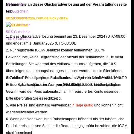
Betrags, was nicht ideal für Spieler ist, die schnell durch
20 % Code
Nehmen Sie an dieser Glücksradverlosung auf der Veranstaltungsseite
5 $ Gutschein
teil:
Bot Lobbies aufsteigen möchten.
10 $ Gutschein
https://www.iggm.com/de/lucky-draw
Sie können jedoch immer noch mehr Bot Lobbies finden,
20 $ Gutschein
indem Sie ein VPN verwenden, um während der
50 $ Gutschein
1. Diese Glücksradverlosung beginnt am 23. Dezember 2024 (UTC-08:00)
Nebenzeiten auf Regionen mit weniger Spielern
100 $ Gutschein
und endet am 1. Januar 2025 (UTC-08:00).
zuzugreifen, oder indem Sie spezifische Servercodes
2. Nur registrierte IGGM-Benutzer können teilnehmen. 100 %
finden, um diese XP-Farming-Möglichkeiten zu nutzen. Sie
Gewinnquote, keine Begrenzung der Anzahl der Teilnahmen. 3. Je mehr
bieten eine Umgebung mit geringem Druck, in der
Bestellungen Sie während des Aktionszeitraums aufgeben, die 10 $
übersteigen und reibungslos abgeschlossen werden, desto öfter können
Spieler neue Waffen, Fahrzeuge erlernen oder ihre
Sie ziehen. Bestellungen, die nicht normal abgeschlossen werden, wie z.
4. Zu den Preisen gehören Rabattcodes im Wert von 3 %/5 %/8 %/10 %/20
Zielfähigkeiten verbessern können, ohne ständig mit
B. Streitigkeiten, Rückerstattungen, Erstattungen usw., sind ungültig.
% und Rabattcoupons im Wert von 5 $/10 $/20 $/50 $/100 $. Nach dem
hochintensiven Kämpfen konfrontiert zu sein.
Gewinn wird der Preis automatisch an Ihr registriertes Konto gesendet.
Bitte überprüfen Sie es rechtzeitig.
BF6 XP-Tokens, Sticker, Skins und weitere
5. Alle Preise sind einmalig verwendbar,
7 Tage gültig
und können nicht
Redeem Codes kaufen
wiederverwendet werden.
6. Wenn der Nennwert Ihres Rabattcoupons höher ist als der tatsächliche
Redeem Codes (Einlösecodes) sind spezielle Codes, die in
Produktpreis, müssen Sie nur die Bearbeitungsgebühr bezahlen, die IGGM
nicht übernimmt.