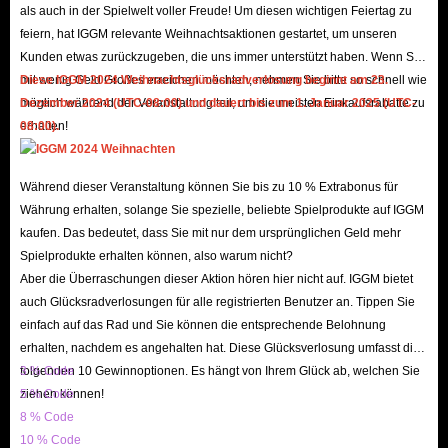
als auch in der Spielwelt voller Freude! Um diesen wichtigen Feiertag zu
1v10 Echte Spieler Bot Lobby (400+ Kills, volle Waffen-
feiern, hat IGGM relevante Weihnachtsaktionen gestartet, um unseren
XP!)
Kunden etwas zurückzugeben, die uns immer unterstützt haben. Wenn Sie
1v10 Echte Spieler Bot Lobby * 6 (Kaufen Sie 5, erhalten
mit wenig Geld Großes erreichen möchten, nehmen Sie bitte so schnell wie
Diese IGGM 2024 Weihnachtsglücksradverlosung beginnt am 23.
Sie 1 gratis)
möglich während der Veranstaltung teil, um die meisten Einkaufsrabatte zu
Dezember 2024 (UTC-08:00) und dauert bis zum 1. Januar 2025 (UTC-
Battlefield 6 Bot Lobbies beziehen sich auf Matchmaking-
erhalten!
08:00).
Spiele, die aus computergesteuerten Charakteren
bestehen, was die Schwierigkeit im Vergleich zu Servern
Während dieser Veranstaltung können Sie bis zu 10 % Extrabonus für
voller erfahrener Spieler erheblich reduziert. Viele Spieler
Währung erhalten, solange Sie spezielle, beliebte Spielprodukte auf IGGM
kaufen. Das bedeutet, dass Sie mit nur dem ursprünglichen Geld mehr
nutzen diese Methode, um einfach XP zu farmen,
Spielprodukte erhalten können, also warum nicht?
Herausforderungen abzuschließen, das Zielen zu üben
Aber die Überraschungen dieser Aktion hören hier nicht auf. IGGM bietet
oder Waffen aufzurüsten, ohne starken menschlichen
auch Glücksradverlosungen für alle registrierten Benutzer an. Tippen Sie
Gegnern gegenüberzustehen.
einfach auf das Rad und Sie können die entsprechende Belohnung
erhalten, nachdem es angehalten hat. Diese Glücksverlosung umfasst die
Diese Methode war ursprünglich wegen ihrer einfachen
folgenden 10 Gewinnoptionen. Es hängt von Ihrem Glück ab, welchen Sie
3 % Code
Level-Erfahrung beliebt, insbesondere im Portal-Modus.
ziehen können!
5 % Code
Spätere Updates reduzierten jedoch die durch das Töten
8 % Code
von Bots gewonnene XP auf nur die Hälfte des normalen
10 % Code